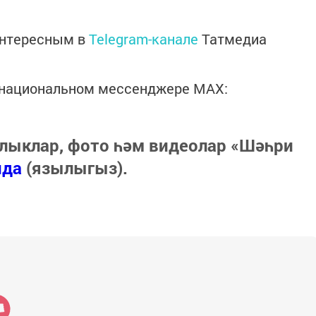
интересным в
Telegram-канале
Татмедиа
в национальном мессенджере MАХ:
лыклар, фото һәм видеолар «Шәһри
нда
(язылыгыз).