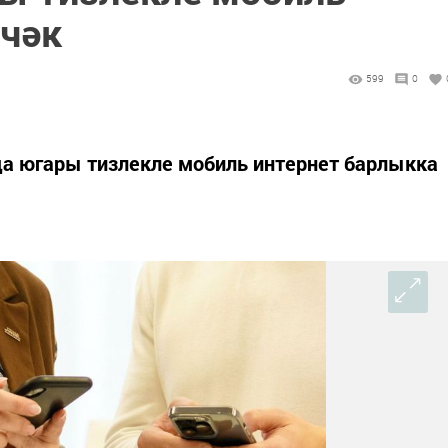
лчәк
599
0
а югары тизлекле мобиль интернет барлыкка