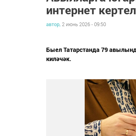
интернет керте
автор,
2 июнь 2026 - 09:50
Быел Татарстанда 79 авылынд
киләчәк.