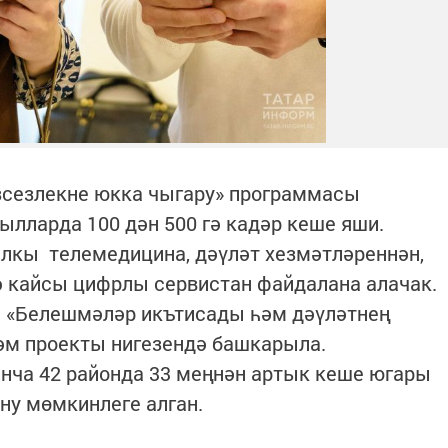
зсезлекне юкка чыгару» программасы
ылларда 100 дән 500 гә кадәр кеше яши.
лкы телемедицина, дәүләт хезмәтләреннән,
 кайсы цифрлы сервистан файдалана алачак.
 «Белешмәләр икътисады һәм дәүләтнең
әм проекты нигезендә башкарыла.
енча 42 районда 33 меңнән артык кеше югары
ну мөмкинлеге алган.