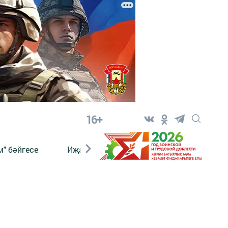
16+
" бәйгесе
Иҗат
Реклама
Онлайн язы