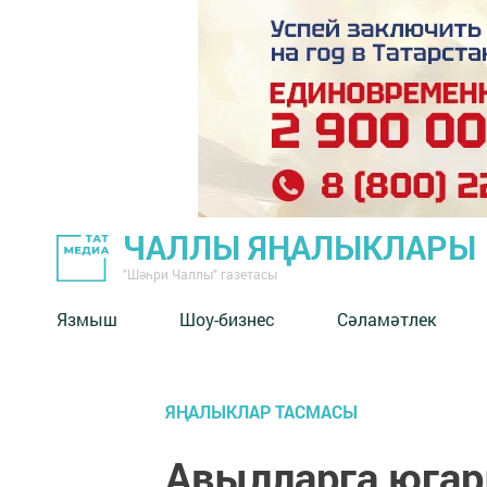
ЧАЛЛЫ ЯҢАЛЫКЛАРЫ
"Шәһри Чаллы" газетасы
Язмыш
Шоу-бизнес
Сәламәтлек
ЯҢАЛЫКЛАР ТАСМАСЫ
Авылларга югар