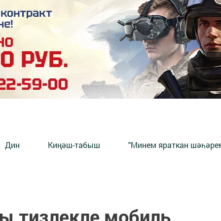
Дин
Киңәш-табыш
"Минем яраткан шәһәрем
ы тизлекле мобиль