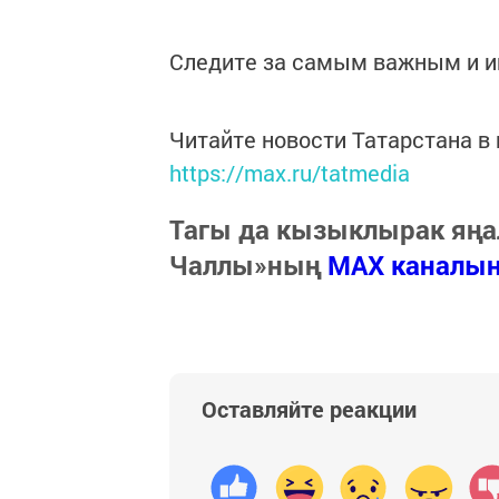
Следите за самым важным и 
Читайте новости Татарстана 
https://max.ru/tatmedia
Тагы да кызыклырак яңа
Чаллы»ның
MAX каналы
Оставляйте реакции