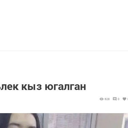
лек кыз югалган
628
0