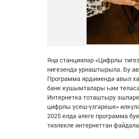
Яңа станцияләр «Цифрлы тиге
нигезендә урнаштырыла. Бу ав
Программа ярдәмендә авыл ха
банк кушымталары һәм теләсә
Интернетка тоташтыру эшләре
цифрлы үсеш-үзгәреше» илкүл
2025 елда әлеге программа бу
тизлекле интернеттан файдала