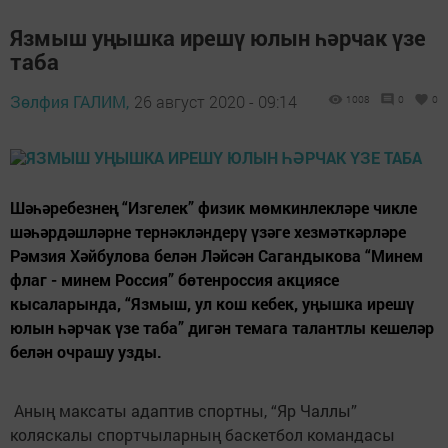
Язмыш уңышка ирешү юлын һәрчак үзе
таба
Зөлфия ГАЛИМ,
26 август 2020 - 09:14
1008
0
0
Шәһәребезнең “Изгелек” физик мөмкинлекләре чикле
шәһәрдәшләрне тернәкләндерү үзәге хезмәткәрләре
Рәмзия Хәйбулова белән Ләйсән Сагандыкова “Минем
флаг - минем Россия” бөтенроссия акциясе
кысаларында, “Язмыш, ул кош кебек, уңышка ирешү
юлын һәрчак үзе таба” дигән темага талантлы кешеләр
белән очрашу узды.
Аның максаты адаптив спортны, “Яр Чаллы”
коляскалы спортчыларның баскетбол командасы