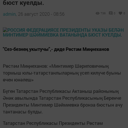
бюст куелды.
admin,
26 август 2020 - 08:56
736
0
0
"Сез-безнең укытучы",- диде Рөстәм Миңнеханов
Рөстәм Миңнеханов: «Минтимер Шәриповичның
тормыш юлы-татарстанлыларның үсеп килүче буыны
өчен юнәлеш»
Бүген Татарстан Республикасы Актаныш районының
Әнәк авылында Татарстан Республикасының Беренче
Президенты Минтимер Шәймиевкә бронза бюстын ачу
тантанасы булды.
Татарстан Республикасы Президенты Рөстәм