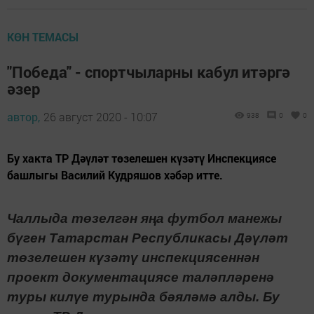
КӨН ТЕМАСЫ
"Победа" - спортчыларны кабул итәргә
әзер
автор,
26 август 2020 - 10:07
938
0
0
Бу хакта ТР Дәүләт төзелешен күзәтү Инспекциясе
башлыгы Василий Кудряшов хәбәр итте.
Чаллыда төзелгән яңа футбол манежы
бүген Татарстан Республикасы Дәүләт
төзелешен күзәтү инспекциясеннән
проект документациясе таләпләренә
туры килүе турында бәяләмә алды.
Бу