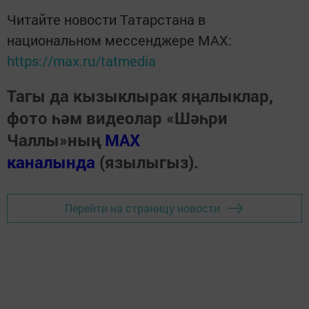
Читайте новости Татарстана в
национальном мессенджере MАХ:
https://max.ru/tatmedia
Тагы да кызыклырак яңалыклар,
фото һәм видеолар «Шәһри
Чаллы»ның
MAX
каналында
(язылыгыз).
Перейти на страницу новости