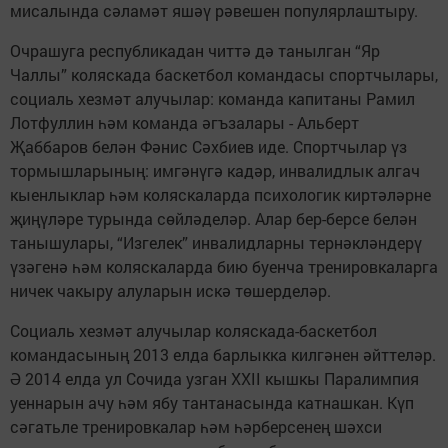
мисалында сәламәт яшәү рәвешен популярлаштыру.
Очрашуга республикадан читтә дә танылган “Яр
Чаллы” коляскада баскетбол командасы спортчылары,
социаль хезмәт алучылар: команда капитаны Рамил
Лотфуллин һәм команда әгъзалары - Альберт
Җаббаров белән Фәнис Сәхбиев иде. Спортчылар үз
тормышларының: имгәнүгә кадәр, инвалидлык алгач
кыенлыклар һәм коляскаларда психологик киртәләрне
җиңүләре турында сөйләделәр. Алар бер-берсе белән
танышулары, “Изгелек” инвалидларны тернәкләндерү
үзәгенә һәм коляскаларда бию буенча тренировкаларга
ничек чакыру алуларын искә төшерделәр.
Социаль хезмәт алучылар коляскада-баскетбол
командасының 2013 елда барлыкка килгәнен әйттеләр.
Ә 2014 елда ул Сочида узган XXII кышкы Паралимпия
уеннарын ачу һәм ябу тантанасында катнашкан. Күп
сәгатьле тренировкалар һәм һәрберсенең шәхси