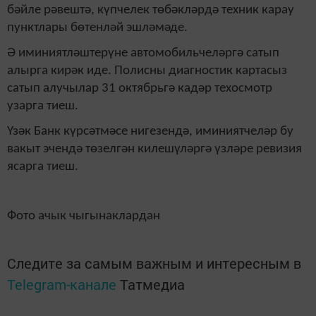
бәйле рәвештә, күпчелек төбәкләрдә техник карау
пунктлары бөтенләй эшләмәде.
Ә иминиятләштерүне автомобильчеләргә сатып
алырга кирәк иде. Полисны диагностик картасыз
сатып алучылар 31 октябрьгә кадәр техосмотр
узарга тиеш.
Үзәк Банк күрсәтмәсе нигезендә, иминиятчеләр бу
вакыт эчендә төзелгән килешүләргә үзләре ревизия
ясарга тиеш.
Фото ачык чыгынаклардан
Следите за самым важным и интересным в
Telegram-канале
Татмедиа