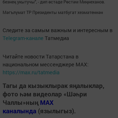
безнең укытучы", - дип өстәде Рөстәм Миңнеханов.
Мәгълүмат ТР Президенты матбугат хезмәтеннән
Следите за самым важным и интересным в
Telegram-канале
Татмедиа
Читайте новости Татарстана в
национальном мессенджере MАХ:
https://max.ru/tatmedia
Тагы да кызыклырак яңалыклар,
фото һәм видеолар «Шәһри
Чаллы»ның
MAX
каналында
(язылыгыз).