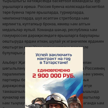
тырышлыгы нәтиҗәсендә баскетбол командасы зур
уңышларга ирешә. Россия буенча коляскада-баскетбол
төре буенча төрле ярышларда, турнирларда,
чемпионатларда, шул исәптән стритболда һәм
керлингта, күптапкыр бронза, көмеш һәм алтын
медальләр яулый. Команда шәһәр, республика һәм
гомумроссия дәрәҗәсендәге ярышларга баруларны
оештыруда ярдәм иткән, шулай ук иганәчелек ярдәмен
оештырган өчен Үзәк җитәкчелегенә рәхмәтле
булуларын да әйттеләр.
Альберт Җаббаровның коляскаларда бию белән
шөгыльләнүе һәм коляскаларда бию буенча Россиянең
паралимпия җыелма командасында торуы һәм үзенең
партнеры белән безнең илне Европа һәм дөнья
дәрәҗәсендәге рәсми ярышларда тәкъдим итүе
тамашачыларны шаккатырды. Очрашу барышында
кунаклар киләчәккә планнары белән уртаклаштылар
һәм тыңлаучыларның, призлы урыннар биләгәндә һәм