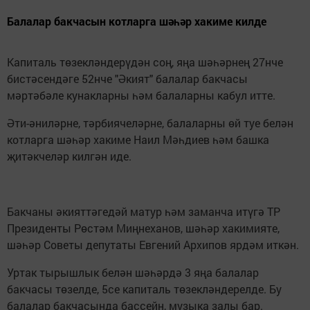
Балалар бакчасын котларга шәһәр хакиме килде
Капиталь төзекләндерүдән соң, яңа шәһәрнең 27нче
бистәсендәге 52нче "Әкият" балалар бакчасы
мәртәбәле кунакларны һәм балаларны кабул итте.
Әти-әниләрне, тәрбиячеләрне, балаларны өй туе белән
котларга шәһәр хакиме Наил Мәһдиев һәм башка
җитәкчеләр килгән иде.
Бакчаны әкияттәгедәй матур һәм заманча итүгә ТР
Президенты Рөстәм Миңнеханов, шәһәр хакимияте,
шәһәр Советы депутаты Евгений Архипов ярдәм иткән.
Уртак тырышлык белән шәһәрдә 3 яңа балалар
бакчасы төзелде, 5се капиталь төзекләндерелде. Бу
балалар бакчасында бассейн, музыка залы бар.