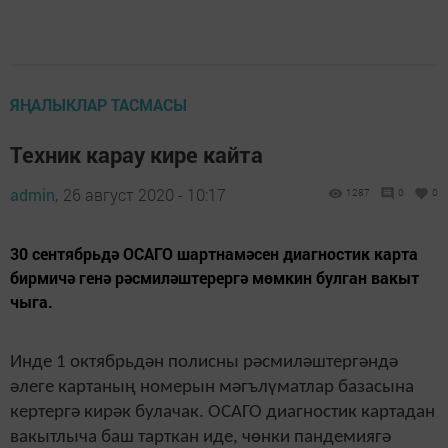
ЯҢАЛЫКЛАР ТАСМАСЫ
Техник карау кире кайта
admin,
26 август 2020 - 10:17
1287
0
0
30 сентябрьдә ОСАГО шартнамәсен диагностик карта
бирмичә генә рәсмиләштерергә мөмкин булган вакыт
чыга.
Инде 1 октябрьдән полисны рәсмиләштергәндә
әлеге картаның номерын мәгълүматлар базасына
кертергә кирәк булачак. ОСАГО диагностик картадан
вакытлыча баш тарткан иде, чөнки пандемиягә