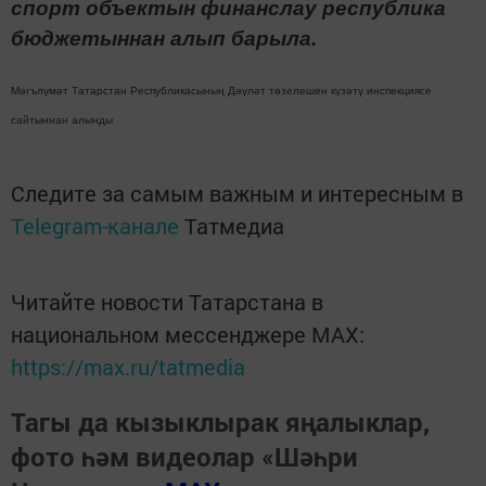
спорт объектын финанслау республика
бюджетыннан алып барыла.
Мәгълүмәт Татарстан Республикасының Дәүләт төзелешен күзәтү инспекциясе
сайтыннан алынды
Следите за самым важным и интересным в
Telegram-канале
Татмедиа
Читайте новости Татарстана в
национальном мессенджере MАХ:
https://max.ru/tatmedia
Тагы да кызыклырак яңалыклар,
фото һәм видеолар «Шәһри