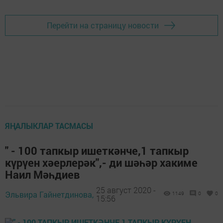
Перейти на страницу новости
ЯҢАЛЫКЛАР ТАСМАСЫ
" - 100 тапкыр ишеткәнче,1 тапкыр
күрүен хәерлерәк",- ди шәһәр хакиме
Наил Мәһдиев
25 август 2020 -
Эльвира Гайнетдинова,
1149
0
0
15:56