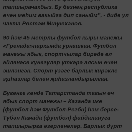
тапшырачакбыз. Бу безнең республика
өчен мөһим вакыйга дип саныйм
”
, - диде ул
чакта Рөстәм Миңнеханов.
90 һәм 45 метрлы футбол кыры манежы
«Гренада»паркында урнашкан. Футбол
манежы ябык, спортчылар биредә ел
әйләнәсе күнегүләр үткәрә алсын өчен
эшләнгән. Спорт үзәге барлык кирәкле
җиһазлар белән җиһазландырылган.
Бүгенге көндә
Татарстанда тагын өч
ябык спорт манежы – Казанда ике
(футбол һәм Футбол-Регби) һәм берсе-
Түбән Камада (футбол) файдалануга
тапшырырга әзерләнәләр. Барлык дүрт