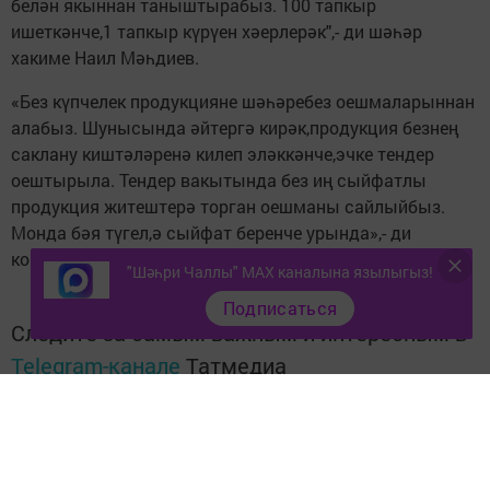
белән якыннан таныштырабыз. 100 тапкыр
ишеткәнче,1 тапкыр күрүен хәерлерәк",- ди шәһәр
хакиме Наил Мәһдиев.
«Без күпчелек продукцияне шәһәребез оешмаларыннан
алабыз. Шунысында әйтергә кирәк,продукция безнең
саклану киштәләренә килеп эләккәнче,эчке тендер
оештырыла. Тендер вакытында без иң сыйфатлы
продукция житештерә торган оешманы сайлыйбыз.
Монда бәя түгел,ә сыйфат беренче урында»,- ди
комбинат җитәкчесе Валентина Порфирьевна.
"Шәһри Чаллы" MAX каналына язылыгыз!
Подписаться
Следите за самым важным и интересным в
Telegram-канале
Татмедиа
Читайте новости Татарстана в
национальном мессенджере MАХ: