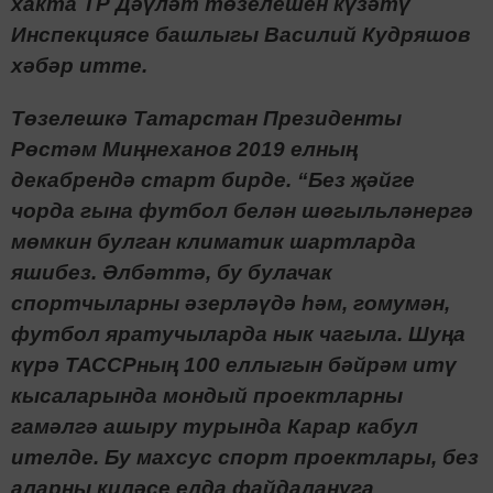
хакта ТР Дәүләт төзелешен күзәтү
Инспекциясе башлыгы Василий Кудряшов
хәбәр итте.
Т
өзелешкә Татарстан Президенты
Рөстәм Миңнеханов 2019 елның
декабрендә старт
бирде. “Без җәйге
чорда гына футбол белән шөгыльләнергә
мөмкин булган климатик шартларда
яшибез.
Әлбәттә, бу булачак
спортчыларны әзерләүдә һәм, гомумән,
футбол яратучыларда нык чагыла. Шуңа
күрә ТАССРның 100 еллыгын бәйрәм итү
кысаларында мондый проектларны
гамәлгә ашыру турында Карар кабул
ителде. Бу махсус спорт проектлары, без
аларны киләсе елда файдалануга