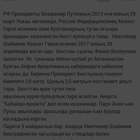
РФ Президенты Владимир Путинның 2013 нче елның 29
март Указы нигезендә, Россия Федерациясенең Хезмәт
Герое исеменә лаек булганнарның туган ягында
бронзадан эшләнелгән бюст куелырга тиеш. Минтимер
Шәймиев Хезмәт Герое исемен 2017 елның 28
апрелендә алган иде. Бюстны сынчы Фәнил Вәлиуллин
эшләгән. Ул тумышы белән шулай ук Актаныштан
булган Әлфия Авзалованың каберендәге һәйкәлне
ясаучы да. Беренче Президент бюстының гомуми
биеклеге 3,8 метр. Шуның 2,5 метрын постамент алып
тора. Бюсттан ерак түгел генә
авылның күрке булырлык парк ясалган. Анарга
"Бабайда кунакта" дип исем кушканнар. Парк Әнәк һәм
Пучы авыллары арасында урнашкан һәм буалар
каскадына кергән.
Паркта 9 мәйданчык бар. Аларда Минтимер Шәймиев
биографиясен чагылдырган стендлар белән