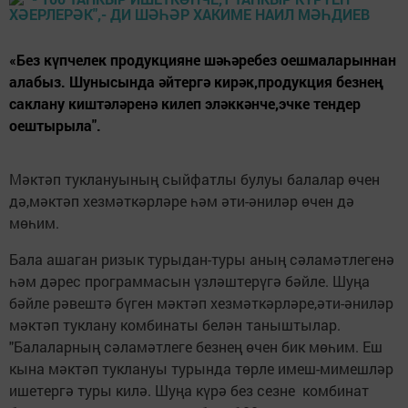
«Без күпчелек продукцияне шәһәребез оешмаларыннан
алабыз. Шунысында әйтергә кирәк,продукция безнең
саклану киштәләренә килеп эләккәнче,эчке тендер
оештырыла".
Мәктәп туклануының сыйфатлы булуы балалар өчен
дә,мәктәп хезмәткәрләре һәм әти-әниләр өчен дә
мөһим.
Бала ашаган ризык турыдан-туры аның сәламәтлегенә
һәм дәрес программасын үзләштерүгә бәйле. Шуңа
бәйле рәвештә бүген мәктәп хезмәткәрләре,әти-әниләр
мәктәп туклану комбинаты белән таныштылар.
"Балаларның сәламәтлеге безнең өчен бик мөһим. Еш
кына мәктәп туклануы турында төрле имеш-мимешләр
ишетергә туры килә. Шуңа күрә без сезне комбинат