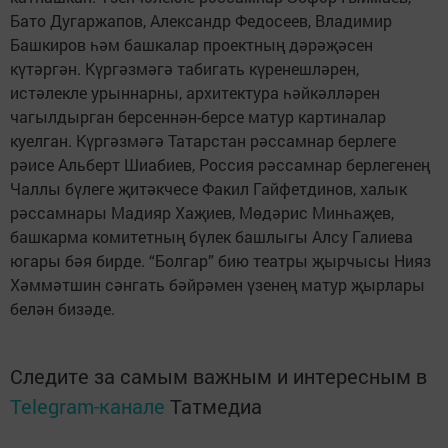
Бато Дугаржапов, Александр Федосеев, Владимир
Башкиров һәм башкалар проектның дәрәҗәсен
күтәргән. Күргәзмәгә табигать күренешләрен,
истәлекле урыннарны, архитектура һәйкәлләрен
чагылдырган берсеннән-берсе матур картиналар
куелган. Күргәзмәгә Татарстан рәссамнар берлеге
рәисе Альберт Шиабиев, Россия рәссамнар берлегенең
Чаллы бүлеге җитәкчесе Факил Гайфетдинов, халык
рәссамнары Мадияр Хаҗиев, Мөдәрис Минһаҗев,
башкарма комитетның бүлек башлыгы Алсу Галиева
югары бәя бирде. “Болгар” бию театры җырчысы Нияз
Хәммәтшин сәнгать бәйрәмен үзенең матур җырлары
белән бизәде.
Следите за самым важным и интересным в
Telegram-канале
Татмедиа