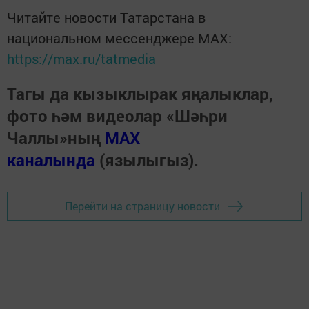
Читайте новости Татарстана в
национальном мессенджере MАХ:
https://max.ru/tatmedia
Тагы да кызыклырак яңалыклар,
фото һәм видеолар «Шәһри
Чаллы»ның
MAX
каналында
(язылыгыз).
Перейти на страницу новости