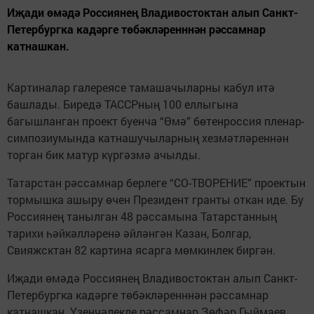
Иҗади өмәдә Россиянең Владивостоктан алып Санкт-
Петербургка кадәрге төбәкләренннән рәссамнар
катнашкан.
Картиналар галереясе тамашачыларны кабул итә
башлады. Биредә ТАССРның 100 еллыгына
багышланган проект буенча “Өмә” бөтенроссия пленар-
симпозиумында катнашучыларның хезмәтләреннән
торган бик матур күргәзмә ачылды.
Татарстан рәссамнар берлеге “СО-ТВОРЕНИЕ” проектын
тормышка ашыру өчен Президент гранты откан иде. Бу
Россиянең танылган 48 рәссамына Татарстанның
тарихи һәйкәлләренә әйләнгән Казан, Болгар,
Свияжсктан 82 картина ясарга мөмкинлек биргән.
Иҗади өмәдә Россиянең Владивостоктан алып Санкт-
Петербургка кадәрге төбәкләренннән рәссамнар
катнашкан. Үзенчәлекле рәссамнар Зөфәр Гыймаев,