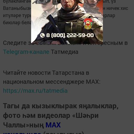
бүләкләнгәндә, Россия флагы астында басып, үз
Ватаныбызның гимнын тыңлаганда үзләрен ничек хис
итүләре турында сөйләделәр. Очрашуда җырлар
биюләр белән үрелеп алып барылды.
Следите за самым важным и интересным в
Telegram-канале
Татмедиа
Читайте новости Татарстана в
национальном мессенджере MАХ:
https://max.ru/tatmedia
Тагы да кызыклырак яңалыклар,
фото һәм видеолар «Шәһри
Чаллы»ның
MAX