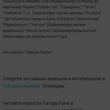
танышырга мөмкин. Һәр мәйданчыкка исемнәр дә
биргәннәр:"Көрәш","Сабан туе", "Гармунчы", "Таган",
"Гөлбакча" һ. б. Паркка керә торган урында "Яз килә!
" арт-объектын күрергә була. Шулай ук "Шахматлар",
"Радиоалгыч", "Чаптан" (Шәймиевлар нәселе
кушаматы), "Нәсел агачы" (Шәймиевларныкы) арт -
объектлары да паркны бизәп тора.
Мәгълүмат: "Шәһри Казан"
Следите за самым важным и интересным в
Telegram-канале
Татмедиа
Читайте новости Татарстана в