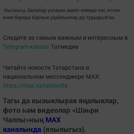
Кыскасы, балалар үзләрен әкият илендә хис итсен
өчен биредә барлык уңайлыклар да тудырылган.
Следите за самым важным и интересным в
Telegram-канале
Татмедиа
Читайте новости Татарстана в
национальном мессенджере MАХ:
https://max.ru/tatmedia
Тагы да кызыклырак яңалыклар,
фото һәм видеолар «Шәһри
Чаллы»ның
MAX
каналында
(язылыгыз).