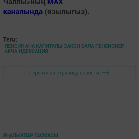
Чаллы»ның
MAX
каналында
(язылыгыз).
Теги:
ПЕНСИЯ АНА КАПИТАЛЫ ЗАКОН БАЛА ПЕНСИОНЕР
АКЧА ИДЕКСАЦИЯ
Перейти на страницу новости
ЯҢАЛЫКЛАР ТАСМАСЫ