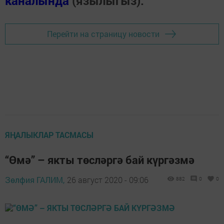
каналында
(язылыгыз).
Перейти на страницу новости
ЯҢАЛЫКЛАР ТАСМАСЫ
“Өмә” – якты төсләргә бай күргәзмә
Зөлфия ГАЛИМ,
26 август 2020 - 09:06
882
0
0