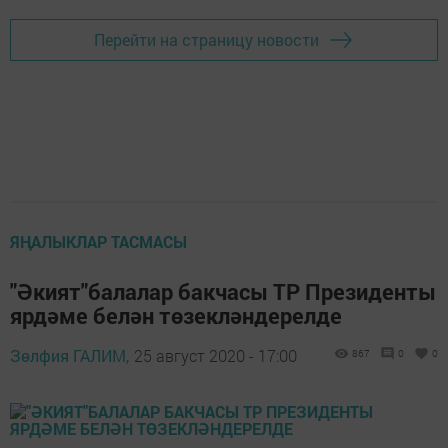
Перейти на страницу новости
ЯҢАЛЫКЛАР ТАСМАСЫ
"Әкият"балалар бакчасы ТР Президенты
ярдәме белән төзекләндерелде
Зөлфия ГАЛИМ,
25 август 2020 - 17:00
867
0
0