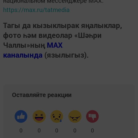
национальном мессенджере MАХ:
https://max.ru/tatmedia
Тагы да кызыклырак яңалыклар,
фото һәм видеолар «Шәһри
Чаллы»ның
MAX
каналында
(язылыгыз).
Оставляйте реакции
0
0
0
0
0