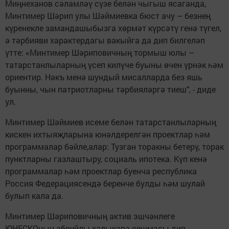
Миңнеханов сәламләү сүзе белән чыгыш ясаганда,
Минтимер Шәрип улы Шәймиевка бюст ачу – безнең
күренекле замандашыбызга хөрмәт күрсәтү генә түгел,
ә тәрбияви характердагы вакыйга да дип билгеләп
үтте: «Минтимер Шәриповичның тормыш юлы –
татарстанлыларның үсеп килүче буыны өчен үрнәк һәм
ориентир. Нәкъ менә шундый мисалларда без яшь
буынны, чын патриотларны тәрбияләргә тиеш", - диде
ул.
Минтимер Шәймиев исеме белән татарстанлыларның
кискен ихтыяҗларына юнәлдерелгән проектлар һәм
программалар бәйле,алар: Тузган торакны бетерү, торак
пунктларны газлаштыру, социаль ипотека. Күп кенә
программалар һәм проектлар буенча республика
Россия Федерациясендә беренче булды һәм шулай
булып кала да.
Минтимер Шәриповичның актив эшчәнлеге
ЮНЕСКОның абруйлы халыкара оешмасы дип