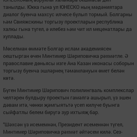
танылды. Юкка гына ул ЮНЕСКО ның мәдәниятара
диалог буенча махсус илчесе булып тормый. Болгарны
һәм Свияжскины торгызу проектларын республика
халкы гына түгел, ә илебез һәм чит ил меценатлары да
хуплады.
Мөселман өммәте Болгар ислам академиясен
оештырган өчен Минтимер Шәриповичка рәхмәтле. Ә
православие дөньясы изге Ана Казан иконасы соборын
торгызу буенча эшләрнең тәмамлануын өмет белән
көтә.
Бүген Минтимер Шәрипович полилингваль комплекслар
челтәрен булдыру проектын гамәлгә ашырып, үз эшен
дәвам итә, чөнки җәмгыятьтә үсеп килүче буынга
сыйфатлы белем бирүгә зур ихтыяҗ бар.
"Шәхсән үз исемемнән, Президент исеменнән түгел,
Минтимер Шәриповичка рәхмәт әйтәсем килә. Сез-