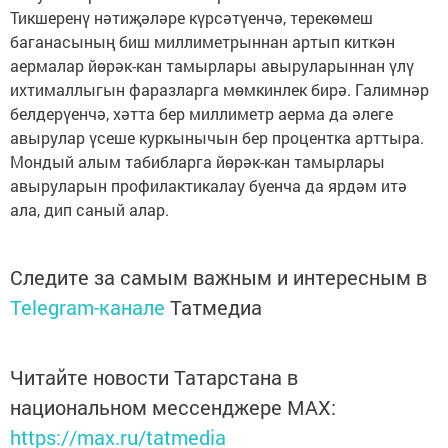
Тикшеренү нәтиҗәләре күрсәтүенчә, терекөмеш
баганасының биш миллиметрыннан артып киткән
аермалар йөрәк-кан тамырлары авыруларыннан үлү
ихтималлыгын фаразларга мөмкинлек бирә. Галимнәр
белдерүенчә, хәтта бер миллиметр аерма да әлеге
авырулар үсеше куркынычын бер процентка арттыра.
Мондый алым табибларга йөрәк-кан тамырлары
авыруларын профилактикалау буенча да ярдәм итә
ала, дип саный алар.
Следите за самым важным и интересным в
Telegram-канале
Татмедиа
Читайте новости Татарстана в
национальном мессенджере MАХ:
https://max.ru/tatmedia