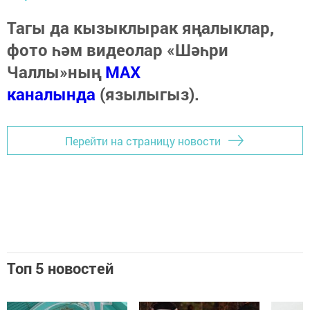
Тагы да кызыклырак яңалыклар,
фото һәм видеолар «Шәһри
Чаллы»ның
MAX
каналында
(язылыгыз).
Перейти на страницу новости
Топ 5 новостей