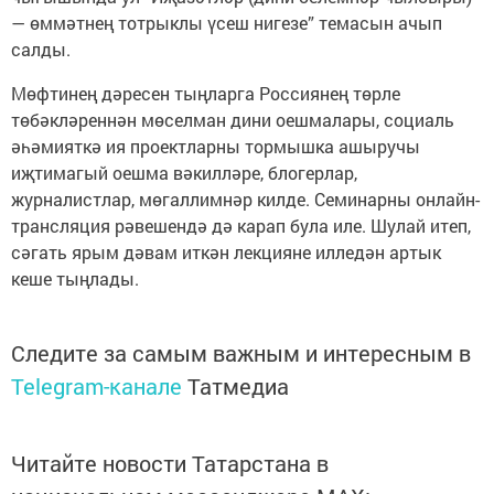
— өммәтнең тотрыклы үсеш нигезе” темасын ачып
салды.
Мөфтинең дәресен тыңларга Россиянең төрле
төбәкләреннән мөселман дини оешмалары, социаль
әһәмияткә ия проектларны тормышка ашыручы
иҗтимагый оешма вәкилләре, блогерлар,
журналистлар, мөгаллимнәр килде. Семинарны онлайн-
трансляция рәвешендә дә карап була иле. Шулай итеп,
сәгать ярым дәвам иткән лекцияне илледән артык
кеше тыңлады.
Следите за самым важным и интересным в
Telegram-канале
Татмедиа
Читайте новости Татарстана в