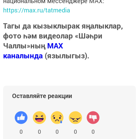
национальном мессенджере MАХ:
https://max.ru/tatmedia
Тагы да кызыклырак яңалыклар,
фото һәм видеолар «Шәһри
Чаллы»ның
MAX
каналында
(язылыгыз).
Оставляйте реакции
0
0
0
0
0