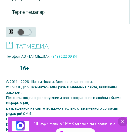
Төрле темалар
Телефон АО «ТАТМЕДИА»:
(843) 222 09 84
16+
© 2011 - 2026. Шәһри Чаллы. Все права защищены.
© ТАТМЕДИА. Все материалы, размещенные на сайте, защищены
законом.
Перепечатка, воспроизведение и распространение в любом объеме
информации,
размещенной на сайте, возможна только с письменного согласия
редакций СМИ.
При поддержке Республиканского агентства по печати и массовым
"Шәһри Чаллы" MAX каналына язылыгыз!
коммуникациям.
Наименование СМИ: Шəhри Чаллы