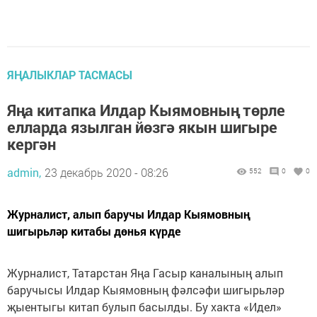
ЯҢАЛЫКЛАР ТАСМАСЫ
Яңа китапка Илдар Кыямовның төрле
елларда язылган йөзгә якын шигыре
кергән
admin,
23 декабрь 2020 - 08:26
552
0
0
Журналист, алып баручы Илдар Кыямовның
шигырьләр китабы дөнья күрде
Журналист, Татарстан Яңа Гасыр каналының алып
баручысы Илдар Кыямовның фәлсәфи шигырьләр
җыентыгы китап булып басылды. Бу хакта «Идел»