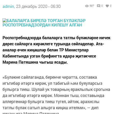
admin,
23 декабрь 2020 - 06:30
587
0
0
Роспотребнадзорда балаларга татлы бүләкләрне ничек
дөрес сайларга кирәклеге турында сөйләделәр. Ата-
аналар өчен киңәшләр белән ТР Министрлар
Кабинетында узган брифингта идарә җитәкчесе
Марина Патяшина чыгыш ясады.
«Бүләкне сайлаганда, беренче чиратта, составка
игътибар итәргә кирәк, ул табигый һәм буяуларсыз
булырга тиеш. Шулай ук товарның яраклылык срогына
да игътибар итәргә кирәк. Моннан тыш, составында
аллергеннар булырга тиеш түгел, әйтик, арахислы
татлы бүләк сатып алырга киңәш ителми», — дип
киңәш итә Марина Патяшина.