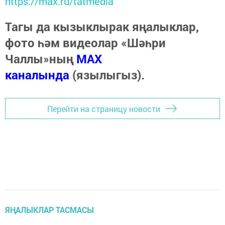
https://max.ru/tatmedia
Тагы да кызыклырак яңалыклар,
фото һәм видеолар «Шәһри
Чаллы»ның
MAX
каналында
(язылыгыз).
Перейти на страницу новости
ЯҢАЛЫКЛАР ТАСМАСЫ