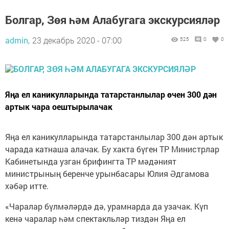
Болгар, Зөя һәм Алабугага экскурсияләр
admin,
23 декабрь 2020 - 07:00
525
0
0
Яңа ел каникулларында татарстанлылар өчен 300 дән
артык чара оештырылачак
Яңа ел каникулларында татарстанлылар 300 дән артык
чарада катнаша алачак. Бу хакта бүген ТР Министрлар
Кабинетында узган брифингта ТР мәдәният
министрының беренче урынбасары Юлия Әдгамова
хәбәр итте.
«Чаралар бүлмәләрдә дә, урамнарда да узачак. Күп
кенә чаралар һәм спектакльләр тиздән Яңа ел