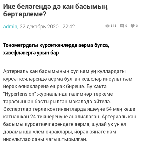
Ике беләгеңдә дә кан басымың
бертөрлеме?
admin,
22 декабрь 2020 - 22:42
813
0
0
Тонометрдагы күрсәткечләрдә аерма булса,
хәвефләнергә урын бар
Артериаль кан басымының сул һәм уң куллардагы
күрсәткечләрендә аерма булган кешеләр инсульт һәм
йөрәк өянәкләренә ешрак бирешә. Бу хакта
"Hypertension" журналында галимнәр төркеме
тарафыннан бастырылган мәкаләдә әйтелә.
Экспертлар төрле континентларда яшәүче 54 мең кеше
катнашкан 24 тикшеренүне анализлаган. Артериаль кан
басымы күрсәткечләрендәге аерма, шулай ук ун ел
дәвамында үлем очраклары, йөрәк өянәге һәм
инсультлар саны чагыштырылган.