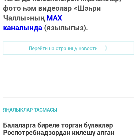
фото һәм видеолар «Шәһри
Чаллы»ның
MAX
каналында
(язылыгыз).
Перейти на страницу новости
ЯҢАЛЫКЛАР ТАСМАСЫ
Балаларга бирелә торган бүләкләр
Роспотребнадзордан килешү алган