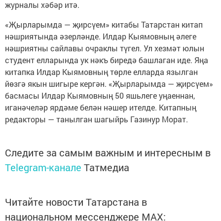
журналы хәбәр итә.
«Җырларымда — җирсүем» китабы Татарстан китап
нәшриятында әзерләнде. Илдар Кыямовның әлеге
нәшриятны сайлавы очраклы түгел. Ул хезмәт юлын
студент елларында ук нәкъ биредә башлаган иде. Яңа
китапка Илдар Кыямовның төрле елларда язылган
йөзгә якын шигыре кергән. «Җырларымда — җирсүем»
басмасы Илдар Кыямовның 50 яшьлеге уңаеннан,
иганәчеләр ярдәме белән нәшер ителде. Китапның
редакторы — танылган шагыйрь Газинур Морат.
Следите за самым важным и интересным в
Telegram-канале
Татмедиа
Читайте новости Татарстана в
национальном мессенджере MАХ: