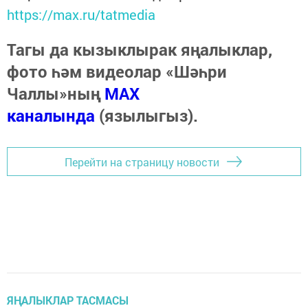
https://max.ru/tatmedia
Тагы да кызыклырак яңалыклар,
фото һәм видеолар «Шәһри
Чаллы»ның
MAX
каналында
(язылыгыз).
Перейти на страницу новости
ЯҢАЛЫКЛАР ТАСМАСЫ