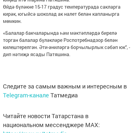
Өйдә бүләкне 15-17 градус температурада сакларга
кирәк, югыйсә шоколад ак налет белән капланырга
мөмкин.
«Балалар бакчаларында һәм мәктәпләрдә бирелә
торган балалар бүләкләре Роспотребнадзор белән
килештерелгән. Әти-әниләргә борчылырлык сәбәп юк", -
дип нәтиҗә ясады Патяшина.
Следите за самым важным и интересным в
Telegram-канале
Татмедиа
Читайте новости Татарстана в
национальном мессенджере MАХ: