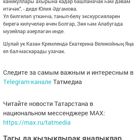
каникуллары ахырына кадәр башланачак һәм дәвам
итәчәк", - диде Юлия Әдгамова.
Ул билгеләп үткәнчә, танып-белү экскурсияләрен
бирегә килүчеләр өчен Болгар, Зөя һәм Алабугада
музейлар әзерләгән инде.
Шулай ук Казан Кремлендә Екатерина Великойның Яңа
ел бал-маскарады узачак.
Следите за самым важным и интересным в
Telegram-канале
Татмедиа
Читайте новости Татарстана в
национальном мессенджере MАХ:
https://max.ru/tatmedia
Тагы да кызыклырак яңалыклар,