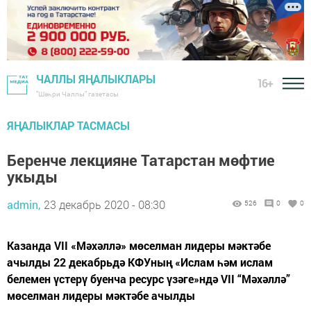
ЧАЛЛЫ ЯҢАЛЫКЛАРЫ
16+
"Шәһри Чаллы" газетасы
ЯҢАЛЫКЛАР ТАСМАСЫ
Беренче лекцияне Татарстан мөфтие
укыды
admin,
23 декабрь 2020 - 08:30
526
0
0
Казанда VII «Мәхәллә» мөселман лидеры мәктәбе
ачылды 22 декабрьдә КФУның «Ислам һәм ислам
белемен үстерү буенча ресурс үзәге»ндә VII “Мәхәллә”
мөселман лидеры мәктәбе ачылды