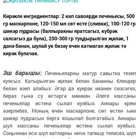
Кирәкле ингредиентлар: 2 кап савоярди печеньесы, 500
гр маскарпоне, 120-150 мл сөт өсте (сливки), 100-120 гр
шикәр пудрасы (баллыракны яратсагыз, күбрәк
салсагыз да була), 250-300 гр туңдырылган җиләк, 1
данә банан, шулай ук бизәү өчен катмаган җиләк тә
кирәк булачак.
Эш барышы:
Печеньеларны матур савытка тезеп
куясыз. Катырылган җиләк белән бананны блендер
белән изеп алабыз. Әгәр дә куерак икәнен сизсәгез,
бераз гына су өстәргә мөмкин. Әлеге массаны
печеньелар өстенә сылап куябыз. Аннары крем
әзерлибез. Моның өчен маскарпоне, сөт өстен һәм
шикәр пудрасын бергә яхшылап болгатабыз. Аннары
шул массаны печеньелар өстенә сылап куябыз.
Соңыннан исә шул катларны ничә тапкыр телисез, шул