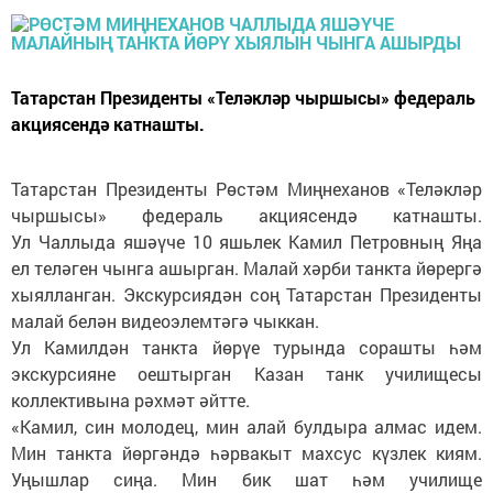
Татарстан Президенты «Теләкләр чыршысы» федераль
акциясендә катнашты.
Татарстан Президенты Рөстәм Миңнеханов «Теләкләр
чыршысы» федераль акциясендә катнашты.
Ул Чаллыда яшәүче 10 яшьлек Камил Петровның Яңа
ел теләген чынга ашырган. Малай хәрби танкта йөрергә
хыялланган. Экскурсиядән соң Татарстан Президенты
малай белән видеоэлемтәгә чыккан.
Ул Камилдән танкта йөрүе турында сорашты һәм
экскурсияне оештырган Казан танк училищесы
коллективына рәхмәт әйтте.
«Камил, син молодец, мин алай булдыра алмас идем.
Мин танкта йөргәндә һәрвакыт махсус күзлек киям.
Уңышлар сиңа. Мин бик шат һәм училище