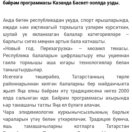
бәйрәм программасы Казанда Баскет-холлда узды.
Анда бөтен республикадан укуда, спорт ярышларында,
иҗади һәм иҗтимагый тормышта үзләрен күрсәткән,
шулай ук якланмаган балалар категорияләре –
барлыгы сигез меңнән артык бала катнашты.
«Новый год. Перезагрузка» – мюзикл темасы.
Республика балаларын цифрлаштыру елы уңаеннан
гаилә тормышы аша югары технологияләр белән
таныштырдылар.
Исегезгә төшерәбез, Татарстанның төрле
районнарыннан килгән балаларны бер мәйданчыкта
җыеп Яңа елны бәйрәм итү традициясенә нигез 2000
елда салынган иде. Бәйрәм программасы ахырында
һәр тамашачы татлы Яңа ел бүләге алачак.
Чара эпидемиологик куркынычсызлыкның барлык
чараларын үтәү белән үткәреләчәк. Традиция буенча,
яшь тамашачыларны котларга Татарстан