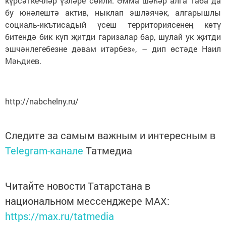
күрсәткечләр үзләре сөйли. Әмма шәһәр алга таба да
бу юнәлештә актив, ныклап эшләячәк, алгарышлы
социаль-икътисадый үсеш территориясенең көтү
битендә бик күп җитди гаризалар бар, шулай ук җитди
эшчәнлегебезне дәвам итәрбез», – дип өстәде Наил
Мәһдиев.
http://nabchelny.ru/
Следите за самым важным и интересным в
Telegram-канале
Татмедиа
Читайте новости Татарстана в
национальном мессенджере MАХ:
https://max.ru/tatmedia