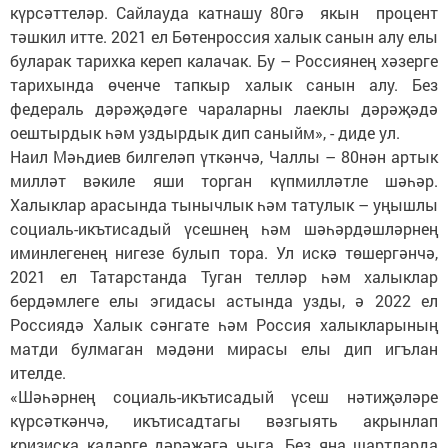
күрсәттеләр. Сайлауда катнашу 80гә якын процент
тәшкил итте. 2021 ел Бөтенроссия халык санын алу елы
буларак тарихка кереп калачак. Бу – Россиянең хәзерге
тарихында өченче тапкыр халык санын алу. Без
федераль дәрәҗәдәге чараларны лаеклы дәрәҗәдә
оештырдык һәм уздырдык дип саныйм», - диде ул.
Наил Мәһдиев билгеләп үткәнчә, Чаллы – 80нән артык
милләт вәкиле яши торган күпмилләтле шәһәр.
Халыклар арасында тынычлык һәм татулык – уңышлы
социаль-икътисадый үсешнең һәм шәһәрдәшләрнең
иминлегенең нигезе булып тора. Ул искә төшергәнчә,
2021 ел Татарстанда Туган телләр һәм халыклар
бердәмлеге елы эгидасы астында узды, ә 2022 ел
Россиядә Халык сәнгате һәм Россия халыкларының
матди булмаган мәдәни мирасы елы дип игълан
ителде.
«Шәһәрнең социаль-икътисадый үсеш нәтиҗәләре
күрсәткәнчә, икътисадтагы вәзгыять акрынлап
кризиска кадәрге дәрәҗәгә чыга. Без яңа шартларда