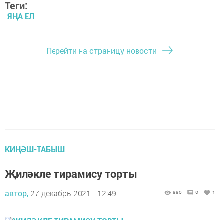
Теги:
ЯҢА ЕЛ
Перейти на страницу новости
КИҢӘШ-ТАБЫШ
Җиләкле тирамису торты
автор,
27 декабрь 2021 - 12:49
990
0
1