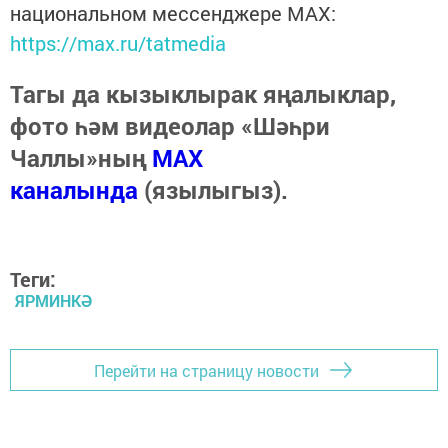
национальном мессенджере MАХ:
https://max.ru/tatmedia
Тагы да кызыклырак яңалыклар,
фото һәм видеолар «Шәһри
Чаллы»ның
MAX
каналында
(язылыгыз).
Теги:
ЯРМИНКӘ
Перейти на страницу новости