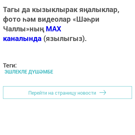
Тагы да кызыклырак яңалыклар,
фото һәм видеолар «Шәһри
Чаллы»ның
MAX
каналында
(язылыгыз).
Теги:
ЭШЛЕКЛЕ ДҮШӘМБЕ
Перейти на страницу новости