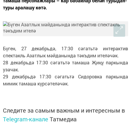
тамаша персонажлары – кар бабайлар белән турыдан-
туры аралашу көтә.
Бүген, 27 декабрьдә, 17:30 сәгатьтә интерактив
спектакль Азатлык мәйданында тәкъдим ителәчәк.
28 декабрьдә 17:30 сәгатьтә тамаша Җиңү паркында
узачак.
29 декабрьдә 17:30 сәгатьтә Сидоровка паркында
мимик тамаша күрсәтеләчәк.
Следите за самым важным и интересным в
Telegram-канале
Татмедиа