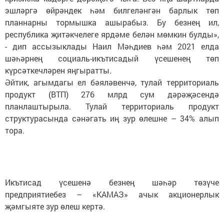
эшләргә өйрәндек һәм билгеләнгән барлык төп
планнарны тормышка ашырабыз. Бу безнең ил,
республика җитәкчелеге ярдәме белән мөмкин булды»,
- дип ассызыклады Наил Мәһдиев һәм 2021 елда
шәһәрнең социаль-икътисадый үсешенең төп
күрсәткечләрен яңгыратты.
Әйтик, агымдагы ел бәяләвенчә, тулай территориаль
продукт (ВТП) 276 млрд сум дәрәҗәсендә
планлаштырыла. Тулай территориаль продукт
структурасында сәнәгать иң зур өлешне – 34% алып
тора.
Икътисад үсешенә безнең шәһәр төзүче
предприятиебез – «КАМАЗ» ачык акционерлык
җәмгыяте зур өлеш кертә.