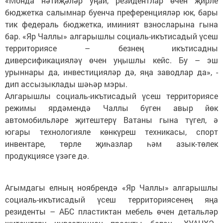
«Монда нәтиҗәләр уңай, резидентлар өчен җирле
бюджетка салымнар буенча преференцияләр юк, бары
тик федераль бюджетка, иминият взносларына гына
бар. «Яр Чаллы» алгарышлы социаль-икътисадый үсеш
территориясе – безнең икътисадны
диверсификацияләү өчен уңышлы кейс. Бу – эш
урыннары да, инвестицияләр дә, яңа заводлар да», -
дип ассызыклады шәһәр мэры.
Алгарышлы социаль-икътисадый үсеш территориясе
режимы ярдәмендә Чаллы бүген авыр йөк
автомобильләре җитештерү Ватаны гына түгел, ә
югары технологияле көнкүреш техникасы, спорт
инвентаре, төрле җиһазлар һәм азык-төлек
продукциясе үзәге дә.
Агымдагы елның ноябрендә «Яр Чаллы» алгарышлы
социаль-икътисадый үсеш территориясенең яңа
резиденты – АБС пластиктан мебель өчен детальләр