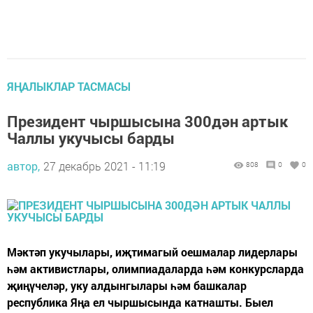
ЯҢАЛЫКЛАР ТАСМАСЫ
Президент чыршысына 300дән артык
Чаллы укучысы барды
автор,
27 декабрь 2021 - 11:19
808
0
0
Мәктәп укучылары, иҗтимагый оешмалар лидерлары
һәм активистлары, олимпиадаларда һәм конкурсларда
җиңүчеләр, уку алдынгылары һәм башкалар
республика Яңа ел чыршысында катнашты. Быел