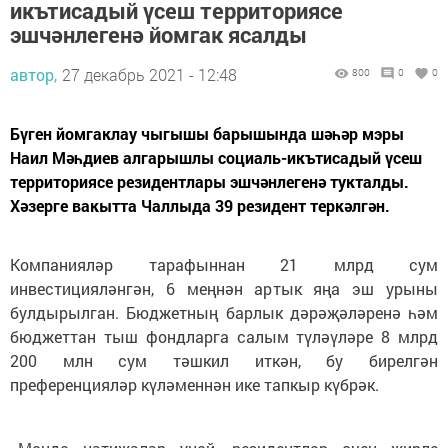
икътисадый үсеш территориясе
эшчәнлегенә йомгак ясалды
автор,
27 декабрь 2021 - 12:48
800
0
0
Бүген йомгаклау чыгышы барышында шәһәр мэры
Наил Мәһдиев алгарышлы социаль-икътисадый үсеш
территориясе резидентлары эшчәнлегенә тукталды.
Хәзерге вакытта Чаллыда 39 резидент теркәлгән.
Компанияләр тарафыннан 21 млрд сум
инвестицияләнгән, 6 меңнән артык яңа эш урыны
булдырылган. Бюджетның барлык дәрәҗәләренә һәм
бюджеттан тыш фондларга салым түләүләре 8 млрд
200 млн сум тәшкил иткән, бу бирелгән
преференцияләр күләменнән ике тапкыр күбрәк.