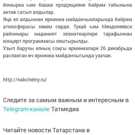
йомырка һәм башка продукцияне бәйрәм табынына
актив сатып алдылар.
Яңа ел алдыннан ярминкә мәйданчыкларында бәйрәм
атмосферасы хөкем сөрде. Тукай һәм Менделеевск
районнары мәдәният хезмәткәрләре тарафыннан
концерт программасы оештырылды.
Узып баручы елның соңгы ярминкәләре 26 декабрьдә
расланган өч ярминкә мәйданчыгында узачак.
http://nabchelny.ru/
Следите за самым важным и интересным в
Telegram-канале
Татмедиа
Читайте новости Татарстана в