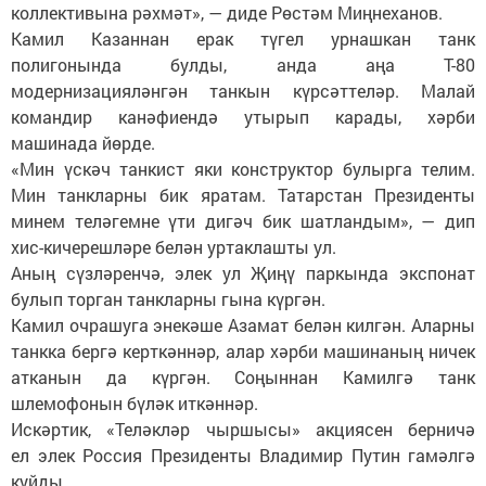
коллективына рәхмәт», — диде Рөстәм Миңнеханов.
Камил Казаннан ерак түгел урнашкан танк
полигонында булды, анда аңа Т-80
модернизацияләнгән танкын күрсәттеләр. Малай
командир канәфиендә утырып карады, хәрби
машинада йөрде.
«Мин үскәч танкист яки конструктор булырга телим.
Мин танкларны бик яратам. Татарстан Президенты
минем теләгемне үти дигәч бик шатландым», — дип
хис-кичерешләре белән уртаклашты ул.
Аның сүзләренчә, элек ул Җиңү паркында экспонат
булып торган танкларны гына күргән.
Камил очрашуга энекәше Азамат белән килгән. Аларны
танкка бергә керткәннәр, алар хәрби машинаның ничек
атканын да күргән. Соңыннан Камилгә танк
шлемофонын бүләк иткәннәр.
Искәртик, «Теләкләр чыршысы» акциясен берничә
ел элек Россия Президенты Владимир Путин гамәлгә
куйды.