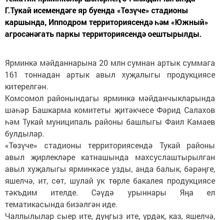
Г.Тукай исемендәге яр буенда «Төзүче» стадионы
каршында, Ипподром территориясендә һәм «Южный»
агросәнәгать паркы территориясендә оештырылды.
Ярминкә мәйданнарына 20 млн сумнан артык суммага
161 тоннадан артык авыл хуҗалыгы продукциясе
китерелгән.
Комсомол районындагы ярминкә мәйданчыкларында
шәһәр Башкарма комитеты җитәкчесе Фәрид Салахов
һәм Тукай муниципаль районы башлыгы Фаил Камаев
булдылар.
«Төзүче» стадионы территориясендә Тукай районы
авыл җирлекләре катнашында махсуслаштырылган
авыл хуҗалыгы ярминкәсе узды, анда балык, бәрәңге,
яшелчә, ит, сөт, шулай ук төрле бакалея продукциясе
тәкъдим ителде. Сәүдә урыннары Яңа ел
тематикасында бизәлгән иде.
Чаллылылар сыер ите, дуңгыз ите, үрдәк, каз, яшелчә,