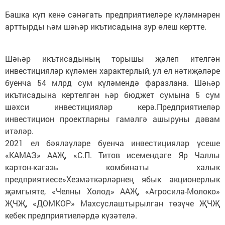
Башка күп кенә сәнәгать предприятиеләре күләмнәрен
арттырды һәм шәһәр икътисадына зур өлеш кертте.
Шәһәр икътисадының торышы җәлеп ителгән
инвестицияләр күләмен характерлый, ул ел нәтиҗәләре
буенча 54 млрд сум күләмендә фаразлана. Шәһәр
икътисадына кертелгән һәр бюджет сумына 5 сум
шәхси инвестицияләр керә.Предприятиеләр
инвестицион проектларны гамәлгә ашыруны дәвам
итәләр.
2021 ел бәяләүләре буенча инвестицияләр үсеше
«КАМАЗ» ААҖ, «С.П. Титов исемендәге Яр Чаллы
картон-кәгазь комбинаты халык
предприятиесе»Хезмәткәрләрнең ябык акционерлык
җәмгыяте, «Челны Холод» ААҖ, «Агросила-Молоко»
ҖЧҖ, «ДОМКОР» Махсуслаштырылган төзүче ҖЧҖ
кебек предприятиеләрдә күзәтелә.