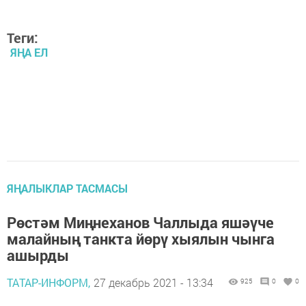
Теги:
ЯҢА ЕЛ
ЯҢАЛЫКЛАР ТАСМАСЫ
Рөстәм Миңнеханов Чаллыда яшәүче
малайның танкта йөрү хыялын чынга
ашырды
ТАТАР-ИНФОРМ,
27 декабрь 2021 - 13:34
925
0
0