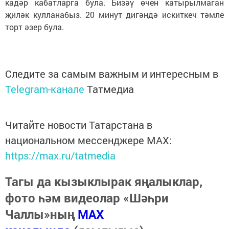
кадәр кабатларга була. Бизәү өчен катырылмаган
җиләк кулланабыз. 20 минут дигәндә искиткеч тәмле
торт әзер була.
Следите за самым важным и интересным в
Telegram-канале
Татмедиа
Читайте новости Татарстана в
национальном мессенджере MАХ:
https://max.ru/tatmedia
Тагы да кызыклырак яңалыклар,
фото һәм видеолар «Шәһри
Чаллы»ның
MAX