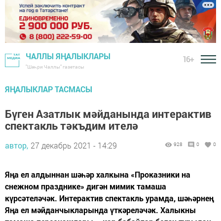
ЧАЛЛЫ ЯҢАЛЫКЛАРЫ
16+
"Шәһри Чаллы" газетасы
ЯҢАЛЫКЛАР ТАСМАСЫ
Бүген Азатлык мәйданында интерактив
спектакль тәкъдим ителә
автор,
27 декабрь 2021 - 14:29
928
0
0
Яңа ел алдыннан шәһәр халкына «Проказники на
снежном празднике» дигән мимик тамаша
күрсәтеләчәк. Интерактив спектакль урамда, шәһәрнең
Яңа ел мәйданчыкларында үткәреләчәк. Халыкны