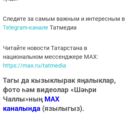
Следите за самым важным и интересным в
Telegram-канале
Татмедиа
Читайте новости Татарстана в
национальном мессенджере MАХ:
https://max.ru/tatmedia
Тагы да кызыклырак яңалыклар,
фото һәм видеолар «Шәһри
Чаллы»ның
MAX
каналында
(язылыгыз).