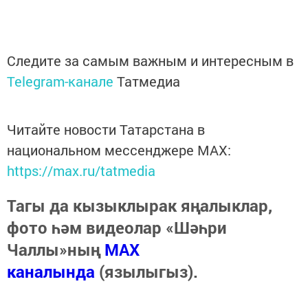
Следите за самым важным и интересным в
Telegram-канале
Татмедиа
Читайте новости Татарстана в
национальном мессенджере MАХ:
https://max.ru/tatmedia
Тагы да кызыклырак яңалыклар,
фото һәм видеолар «Шәһри
Чаллы»ның
MAX
каналында
(язылыгыз).