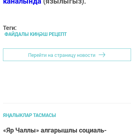
каналында
(язылыгыз).
Теги:
ФАЙДАЛЫ КИҢӘШ РЕЦЕПТ
Перейти на страницу новости
ЯҢАЛЫКЛАР ТАСМАСЫ
«Яр Чаллы» алгарышлы социаль-