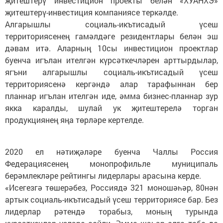
җитештерү инвестицион проекты белән «ХУАНХЭ»
җитештерү-инвестиция компаниясе теркәлде.
Алгарышлы социаль-икътисадый үсеш
территориясенең гамәлдәге резидентлары белән эш
дәвам итә. Аларның 10сы инвестицион проектлар
буенча игълан ителгән күрсәткечләрен арттырдылар,
ягъни алгарышлы социаль-икътисадый үсеш
территориясенә кергәндә алар тарафыннан бер
планнар игълан ителгән иде, әмма бизнес-планнар зур
якка каралды, шулай ук җитештерелә торган
продукциянең яңа төрләре кертелде.
2020 ел нәтиҗәләре буенча Чаллы Россия
Федерациясенең монопрофильле муниципаль
берәмлекләре рейтингы лидерлары арасына керде.
«Исегезгә төшерәбез, Россиядә 321 моношәһәр, 80нән
артык социаль-икътисадый үсеш территориясе бар. Без
лидерлар рәтендә торабыз, моның турында