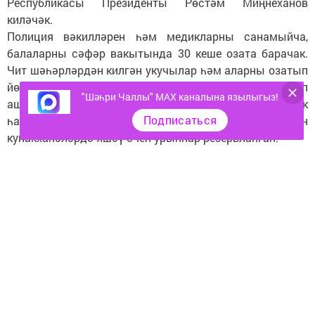
Республикасы Президенты Рөстәм Миңнеханов
киләчәк.
Полиция вәкилләрен һәм медикларны санамыйча,
балаларны сәфәр вакытында 30 кеше озата барачак.
Чит шәһәрләрдән килгән укучылар һәм аларны озатып
йөрүче педагоглар өчен Казанның мәктәп
"Шәһри Чаллы" MAX каналына язылыгыз!
ашханәләрендә кайнар аш оештырылган. Шулай ук
Подписаться
һава торышы шартлары начарайган очракта, алар өчен
кунакханәләрдә яшәү өчен урыннар резервланган.
Следите за самым важным и интересным в
Telegram-канале
Татмедиа
Читайте новости Татарстана в
национальном мессенджере MАХ:
https://max.ru/tatmedia