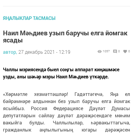
ЯҢАЛЫКЛАР ТАСМАСЫ
Наил Мәһдиев узып баручы елга йомгак
ясады
автор,
27 декабрь 2021 - 12:19
1057
0
0
Чаллы мэриясендә быел соңгы аппарат киңәшмәсе
узды, аны шәһәр мэры Наил Мәһдиев үткәрде.
«Хөрмәтле хезмәттәшләр! Гадәттәгечә, Яңа ел
бәйрәмнәре алдыннан без узып баручы елга йомгак
ясыйбыз. Россия Федерациясе Дәүләт Думасы
депутатларын сайлау дәүләт дәрәҗәсендәге мөһим
вакыйга булды. Чаллылылар, һәрвакыттагыча,
гражданлык аңлылыгының югары дәрәҗәсен