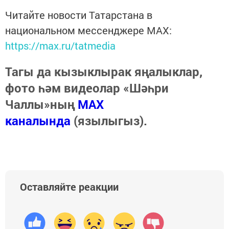
Читайте новости Татарстана в
национальном мессенджере MАХ:
https://max.ru/tatmedia
Тагы да кызыклырак яңалыклар,
фото һәм видеолар «Шәһри
Чаллы»ның
MAX
каналында
(язылыгыз).
Оставляйте реакции