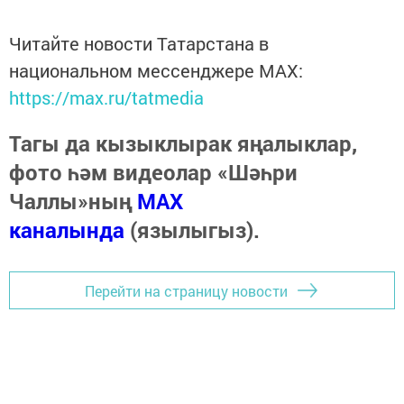
Читайте новости Татарстана в
национальном мессенджере MАХ:
https://max.ru/tatmedia
Тагы да кызыклырак яңалыклар,
фото һәм видеолар «Шәһри
Чаллы»ның
MAX
каналында
(язылыгыз).
Перейти на страницу новости