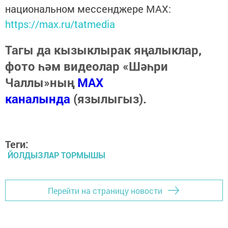
национальном мессенджере MАХ:
https://max.ru/tatmedia
Тагы да кызыклырак яңалыклар,
фото һәм видеолар «Шәһри
Чаллы»ның
MAX
каналында
(язылыгыз).
Теги:
ЙОЛДЫЗЛАР ТОРМЫШЫ
Перейти на страницу новости