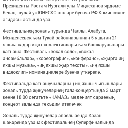
Президенты Рөстәм Нургали улы Миңнеханов ярдәме
белән, шулай ук ЮНЕСКО эшләре буенча РФ Комиссиясе
эгидасы астында уза.
Фестивальнең зональ турында Чаллы, Алабуга,
Менделеевск һәм Тукай районнарыннан 5 яшьтән 21
яшькә кадәр иҗат коллективлары һәм башкаручылары
катнаша. Фестиваль «вокал-соло», «вокал
ансамбльләр», «хореография», «конферанс», «җырга иң
яхшы музыка», «иң яхшы җыр тексты», «иң яхшы
видеоклип» номинацияләре буенча үткәрелә.
Фестивальдә катнашучыларның иң яхшы чыгышлары
зональ турда җиңүчеләрнең гала-концертында 3 март
көнне 18:00 сәгатьтә «КАМАЗ» мәдәният сараеның
концерт залында тәкъдим ителәчәк.
Зональ турда җиңүчеләр апрель аенда Казан
шәһәрендә узачак фестивальнең Суперфиналында