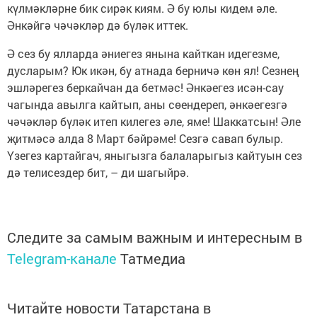
күлмәкләрне бик сирәк киям. Ә бу юлы кидем әле.
Әнкәйгә чәчәкләр дә бүләк иттек.
Ә сез бу ялларда әниегез янына кайткан идегезме,
дусларым? Юк икән, бу атнада берничә көн ял! Сезнең
эшләрегез беркайчан да бетмәс! Әнкәегез исән-сау
чагында авылга кайтып, аны сөендереп, әнкәегезгә
чәчәкләр бүләк итеп килегез әле, яме! Шаккатсын! Әле
җитмәсә алда 8 Март бәйрәме! Сезгә савап булыр.
Үзегез картайгач, яныгызга балаларыгыз кайтуын сез
дә телисездер бит, – ди шагыйрә.
Следите за самым важным и интересным в
Telegram-канале
Татмедиа
Читайте новости Татарстана в