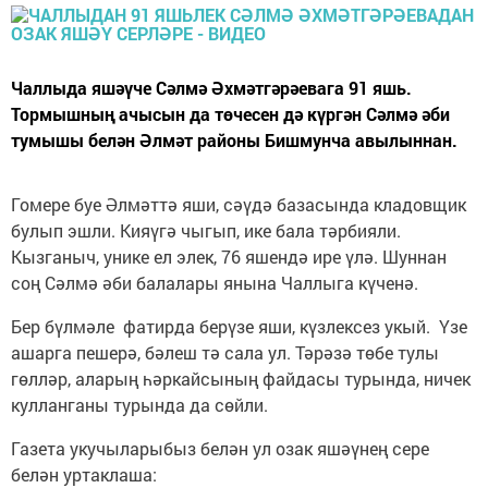
Чаллыда яшәүче Сәлмә Әхмәтгәрәевага 91 яшь.
Тормышның ачысын да төчесен дә күргән Сәлмә әби
тумышы белән Әлмәт районы Бишмунча авылыннан.
Гомере буе Әлмәттә яши, сәүдә базасында кладовщик
булып эшли. Кияүгә чыгып, ике бала тәрбияли.
Кызганыч, унике ел элек, 76 яшендә ире үлә. Шуннан
соң Сәлмә әби балалары янына Чаллыга күченә.
Бер бүлмәле фатирда берүзе яши, күзлексез укый. Үзе
ашарга пешерә, бәлеш тә сала ул. Тәрәзә төбе тулы
гөлләр, аларың һәркайсының файдасы турында, ничек
кулланганы турында да сөйли.
Газета укучыларыбыз белән ул озак яшәүнең сере
белән уртаклаша: