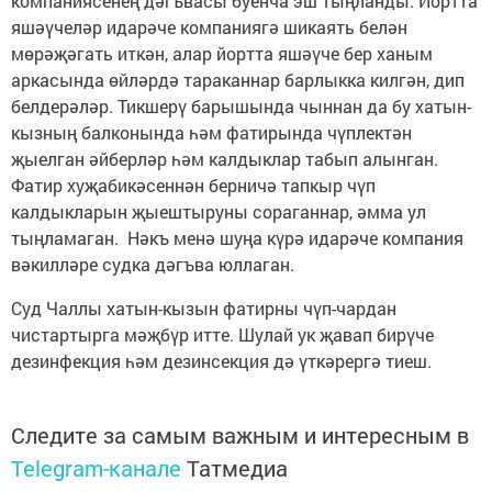
компаниясенең дәгъвасы буенча эш тыңланды. Йортта
яшәүчеләр идарәче компаниягә шикаять белән
мөрәҗәгать иткән, алар йортта яшәүче бер ханым
аркасында өйләрдә тараканнар барлыкка килгән, дип
белдерәләр. Тикшерү барышында чыннан да бу хатын-
кызның балконында һәм фатирында чүплектән
җыелган әйберләр һәм калдыклар табып алынган.
Фатир хуҗабикәсеннән берничә тапкыр чүп
калдыкларын җыештыруны сораганнар, әмма ул
тыңламаган. Нәкъ менә шуңа күрә идарәче компания
вәкилләре судка дәгъва юллаган.
Суд Чаллы хатын-кызын фатирны чүп-чардан
чистартырга мәҗбүр итте. Шулай ук җавап бирүче
дезинфекция һәм дезинсекция дә үткәрергә тиеш.
Следите за самым важным и интересным в
Telegram-канале
Татмедиа