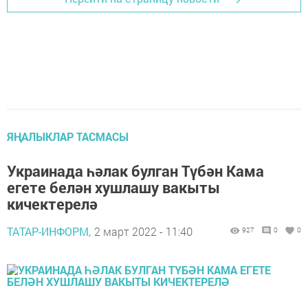
ЯҢАЛЫКЛАР ТАСМАСЫ
Украинада һәлак булган Түбән Кама
егете белән хушлашу вакыты
кичектерелә
ТАТАР-ИНФОРМ,
2 март 2022 - 11:40
927
0
0