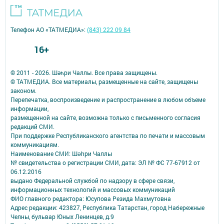
Телефон АО «ТАТМЕДИА»:
(843) 222 09 84
16+
© 2011 - 2026. Шәһри Чаллы. Все права защищены.
© ТАТМЕДИА. Все материалы, размещенные на сайте, защищены
законом.
Перепечатка, воспроизведение и распространение в любом объеме
информации,
размещенной на сайте, возможна только с письменного согласия
редакций СМИ.
При поддержке Республиканского агентства по печати и массовым
коммуникациям.
Наименование СМИ: Шəhри Чаллы
№ свидетельства о регистрации СМИ, дата: ЭЛ № ФС 77-67912 от
06.12.2016
выдано Федеральной службой по надзору в сфере связи,
информационных технологий и массовых коммуникаций
ФИО главного редактора: Юсупова Резида Махмутовна
Адрес редакции: 423827, Республика Татарстан, город Набережные
Челны, бульвар Юных Ленинцев, д.9