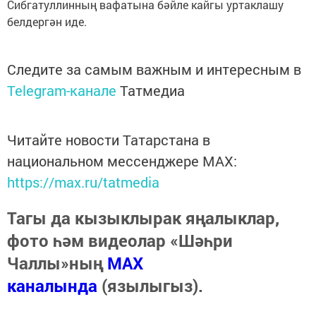
Сибгатуллинның вафатына бәйле кайгы уртаклашу
белдергән иде.
Следите за самым важным и интересным в
Telegram-канале
Татмедиа
Читайте новости Татарстана в
национальном мессенджере MАХ:
https://max.ru/tatmedia
Тагы да кызыклырак яңалыклар,
фото һәм видеолар «Шәһри
Чаллы»ның
MAX
каналында
(язылыгыз).