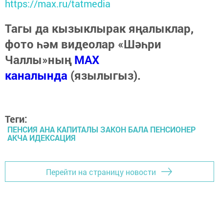
https://max.ru/tatmedia
Тагы да кызыклырак яңалыклар,
фото һәм видеолар «Шәһри
Чаллы»ның
MAX
каналында
(язылыгыз).
Теги:
ПЕНСИЯ АНА КАПИТАЛЫ ЗАКОН БАЛА ПЕНСИОНЕР
АКЧА ИДЕКСАЦИЯ
Перейти на страницу новости