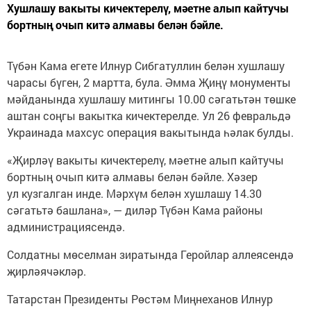
Хушлашу вакыты кичектерелү, мәетне алып кайтучы
бортның очып китә алмавы белән бәйле.
Түбән Кама егете Илнур Сибгатуллин белән хушлашу
чарасы бүген, 2 мартта, була. Әмма Җиңү монументы
мәйданында хушлашу митингы 10.00 сәгатьтән төшке
аштан соңгы вакытка кичектерелде. Ул 26 февральдә
Украинада махсус операция вакытында һәлак булды.
«Җирләү вакыты кичектерелү, мәетне алып кайтучы
бортның очып китә алмавы белән бәйле. Хәзер
ул кузгалган инде. Мәрхүм белән хушлашу 14.30
сәгатьтә башлана», — диләр Түбән Кама районы
администрациясендә.
Солдатны мөселман зиратында Геройлар аллеясендә
җирләячәкләр.
Татарстан Президенты Рөстәм Миңнеханов Илнур