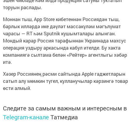
эшен чикләде һәм илдә продукция сатуны туктатып
торуын раслады.
Моннан тыш, App Store кибетеннән Россиядән тыш,
барлык илләрдә ике дәүләт массакүләм мәгълүмат
чарасы — RT һәм Sputnik кушымталары алынган.
Мондый карар Россия тарафыннан Украинада махсус
операция уздыру аркасында кабул ителде. Бу хакта
компаниягә сылтама белән «Рейтер» агентлыгы хәбәр
итә.
Хәзер Россиянең рәсми сайтында Apple гаджетларын
сатып алу мөмкин түгел, кулланучылар кәрзингә товар
өсти алмый.
Следите за самым важным и интересным в
Telegram-канале
Татмедиа