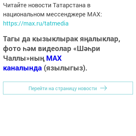
Читайте новости Татарстана в
национальном мессенджере MАХ:
https://max.ru/tatmedia
Тагы да кызыклырак яңалыклар,
фото һәм видеолар «Шәһри
Чаллы»ның
MAX
каналында
(язылыгыз).
Перейти на страницу новости