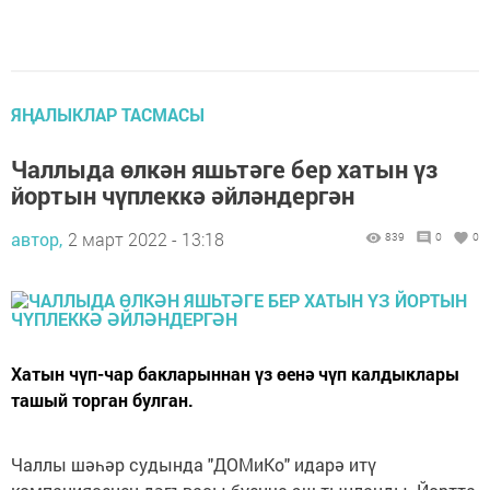
ЯҢАЛЫКЛАР ТАСМАСЫ
Чаллыда өлкән яшьтәге бер хатын үз
йортын чүплеккә әйләндергән
автор,
2 март 2022 - 13:18
839
0
0
Хатын чүп-чар бакларыннан үз өенә чүп калдыклары
ташый торган булган.
Чаллы шәһәр судында "ДОМиКо" идарә итү