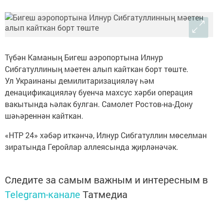
Түбән Каманың Бигеш аэропортына Илнур
Сибгатуллиның мәетен алып кайткан борт төште.
Ул Украинаны демилитаризацияләү һәм
денацификацияләү буенча махсус хәрби операция
вакытында һәлак булган. Самолет Ростов-на-Дону
шәһәреннән кайткан.
«НТР 24» хәбәр иткәнчә, Илнур Сибгатуллин мөселман
зиратында Геройлар аллеясында җирләнәчәк.
Следите за самым важным и интересным в
Telegram-канале
Татмедиа