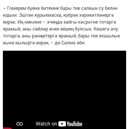
– Гомерем буена битемне бары тик салкын су белән
юдым. Эштән курыкмаска, күбрәк хәрәкәтләнергә
кирәк. Иң мөһиме – эчеңдә кайгы-хәсрәтне тотарга
ярамый, аны сөйләр өчен кешең булсын. Кешегә ачу
тотарга, аны рәнҗетергә ярамый, бары тик яхшылык
кына кылырга кирәк, – ди Сәлмә әби.