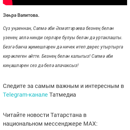
Зөһрә Вәлитова.
Сүз уңаеннан, Сәлмә әби Әхмәтгәрәева безнең белән
үзенең әллә нинди серләре булуы белән дә уртаклашты.
Безгә бакча җимешләрен дә ничек итеп дөрес утыртырга
кирәклеген әйтте. Безнең белән калыгыз! Сәлмә әби
киңәшләрен сез дә белә алачаксыз!
Следите за самым важным и интересным в
Telegram-канале
Татмедиа
Читайте новости Татарстана в
национальном мессенджере MАХ: