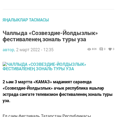
ЯҢАЛЫКЛАР ТАСМАСЫ
Чаллыда «Созвездие-Йолдызлык»
фестиваленең зональ туры уза
автор,
2 март 2022 - 12:35
806
0
0
2 һәм 3 мартта «КАМАЗ» мәдәният сараенда
«Созвездие-Йолдызлык» ачык республика яшьләр
эстрада сәнгате телевизион фестиваленең зональ туры
уза.
Ел саен фестиваль Татарстан Республикасы