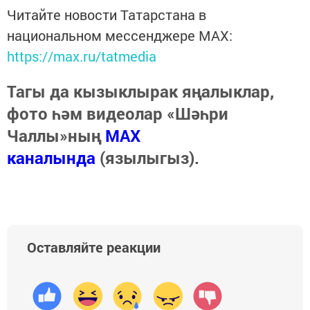
Читайте новости Татарстана в
национальном мессенджере MАХ:
https://max.ru/tatmedia
Тагы да кызыклырак яңалыклар,
фото һәм видеолар «Шәһри
Чаллы»ның
MAX
каналында
(язылыгыз).
Оставляйте реакции