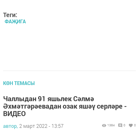
Теги:
ФАҖИГА
КӨН ТЕМАСЫ
Чаллыдан 91 яшьлек Сәлмә
Әхмәтгәрәевадан озак яшәү серләре -
ВИДЕО
автор,
2 март 2022 - 13:57
1384
0
0