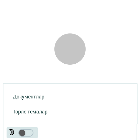
Документлар
Төрле темалар