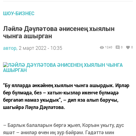
ШОУ-БИЗНЕС
Ләйлә Дәүләтова әнисенең хыялын
чынга ашырган
автор,
2 март 2022 - 10:35
1240
0
0
“Бу ялларда әнкәйнең хыялын чынга ашырдык. Ирләр
бер бүлмәдә, без – хатын-кызлар икенче бүлмәдә
бергәләп намаз укыдык”, – дип яза алып баручы,
шагыйрә Ләүлә Дәүләтова.
– Барлык балаларын бергә җыеп, Коръән укыту, дус
яшәт – әниләр өчен иң зур бәйрәм. Гадәттә мин