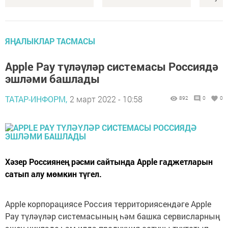
ЯҢАЛЫКЛАР ТАСМАСЫ
Apple Pay түләүләр системасы Россиядә
эшләми башлады
ТАТАР-ИНФОРМ,
2 март 2022 - 10:58
892
0
0
Хәзер Россиянең рәсми сайтында Apple гаджетларын
сатып алу мөмкин түгел.
Apple корпорациясе Россия территориясендәге Apple
Pay түләүләр системасының һәм башка сервисларның