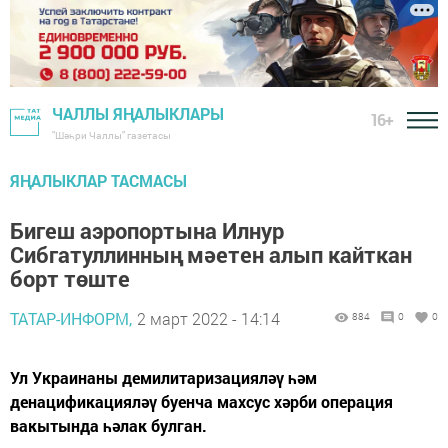
ЧАЛЛЫ ЯҢАЛЫКЛАРЫ
16+
"Шәһри Чаллы" газетасы
ЯҢАЛЫКЛАР ТАСМАСЫ
Бигеш аэропортына Илнур
Сибгатуллинның мәетен алып кайткан
борт төште
ТАТАР-ИНФОРМ,
2 март 2022 - 14:14
884
0
0
Ул Украинаны демилитаризацияләү һәм
денацификацияләү буенча махсус хәрби операция
вакытында һәлак булган.