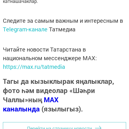
катнашачаклар.
Следите за самым важным и интересным в
Telegram-канале
Татмедиа
Читайте новости Татарстана в
национальном мессенджере MАХ:
https://max.ru/tatmedia
Тагы да кызыклырак яңалыклар,
фото һәм видеолар «Шәһри
Чаллы»ның
MAX
каналында
(язылыгыз).
Перейти на страницу новости