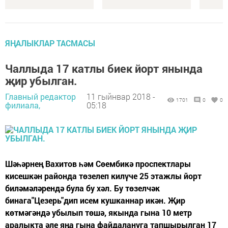
ЯҢАЛЫКЛАР ТАСМАСЫ
Чаллыда 17 катлы биек йорт янында
җир убылган.
Главный редактор
11 гыйнвар 2018 -
1701
0
0
филиала,
05:18
Шәһәрнең Вахитов һәм Сөембикә проспектлары
кисешкән районда төзелеп килүче 25 этажлы йорт
биләмәләрендә була бу хәл. Бу төзелчәк
бинага"Цезерь"дип исем кушканнар икән. Җир
көтмәгәндә убылып төшә, якында гына 10 метр
аралыкта әле яңа гына файдалануга тапшырылган 17