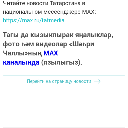
Читайте новости Татарстана в
национальном мессенджере MАХ:
https://max.ru/tatmedia
Тагы да кызыклырак яңалыклар,
фото һәм видеолар «Шәһри
Чаллы»ның
MAX
каналында
(язылыгыз).
Перейти на страницу новости