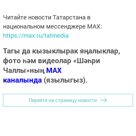
Читайте новости Татарстана в
национальном мессенджере MАХ:
https://max.ru/tatmedia
Тагы да кызыклырак яңалыклар,
фото һәм видеолар «Шәһри
Чаллы»ның
MAX
каналында
(язылыгыз).
Перейти на страницу новости