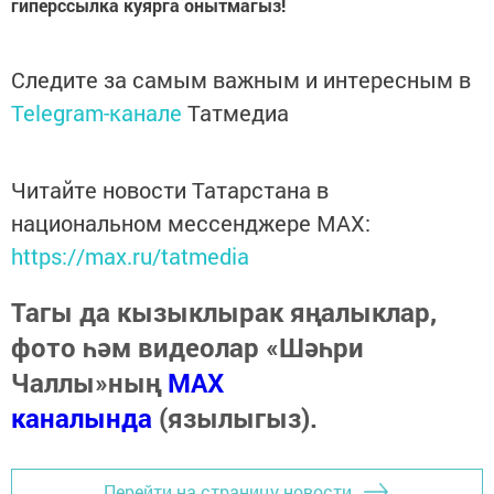
гиперссылка куярга онытмагыз!
Следите за самым важным и интересным в
Telegram-канале
Татмедиа
Читайте новости Татарстана в
национальном мессенджере MАХ:
https://max.ru/tatmedia
Тагы да кызыклырак яңалыклар,
фото һәм видеолар «Шәһри
Чаллы»ның
MAX
каналында
(язылыгыз).
Перейти на страницу новости