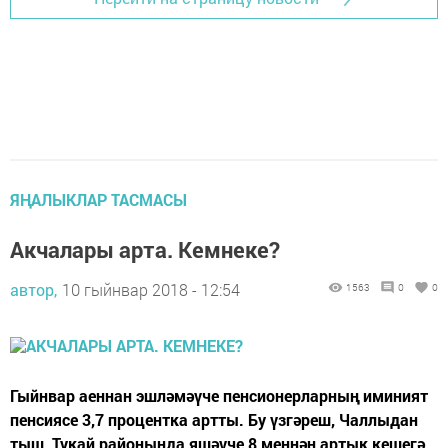
ЯҢАЛЫКЛАР ТАСМАСЫ
Акчалары арта. Кемнеке?
автор,
10 гыйнвар 2018 - 12:54
1563
0
0
Гыйнвар аеннан эшләмәүче пенсионерларның иминият
пенсиясе 3,7 процентка артты. Бу үзгәреш, Чаллыдан
тыш, Тукай районында яшәүче 8 меңнән артык кешегә