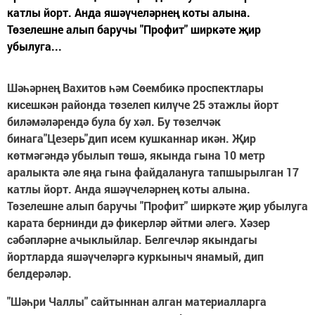
катлы йорт. Анда яшәүчеләрнең коты алына.
Төзелешне алып баручы "Профит" ширкәте җир
убылуга...
Шәһәрнең Вахитов һәм Сөембикә проспектлары
кисешкән районда төзелеп килүче 25 этажлы йорт
биләмәләрендә була бу хәл. Бу төзелчәк
бинага"Цезерь"дип исем кушканнар икән. Җир
көтмәгәндә убылып төшә, якында гына 10 метр
аралыкта әле яңа гына файдалануга тапшырылган 17
катлы йорт. Анда яшәүчеләрнең коты алына.
Төзелешне алып баручы "Профит" ширкәте җир убылуга
карата бернинди дә фикерләр әйтми әлегә. Хәзер
сәбәпләрне ачыклыйлар. Белгечләр якындагы
йортларда яшәүчеләргә куркыныч янамый, дип
белдерәләр.
"Шәһри Чаллы" сайтыннан алган материалларга