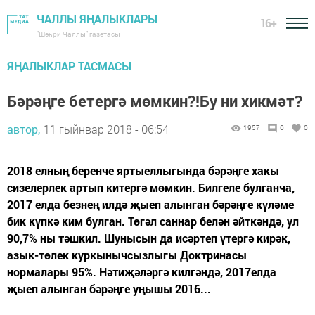
ЧАЛЛЫ ЯҢАЛЫКЛАРЫ
16+
"Шәһри Чаллы" газетасы
ЯҢАЛЫКЛАР ТАСМАСЫ
Бәрәңге бетергә мөмкин?!Бу ни хикмәт?
автор,
11 гыйнвар 2018 - 06:54
1957
0
0
2018 елның беренче яртыеллыгында бәрәңге хакы
сизелерлек артып китергә мөмкин. Билгеле булганча,
2017 елда безнең илдә җыеп алынган бәрәңге күләме
бик күпкә ким булган. Төгәл саннар белән әйткәндә, ул
90,7% ны тәшкил. Шунысын да исәртеп үтергә кирәк,
азык-төлек куркынычсызлыгы Доктринасы
нормалары 95%. Нәтиҗәләргә килгәндә, 2017елда
җыеп алынган бәрәңге уңышы 2016...