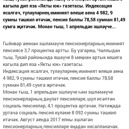
кагыла дип яза «Якты юк» газетасы. Индексация
ясалгач, түләүләрнең иминият өлеше аена 4 982, 9
сумны тәшкил итәчәк, пенсия баллы 78,58 сумнан 81,49
сумга җитәчәк. Монан тыш, 1 апрельдән эшләүче...
Гыйнвар аеннан эшләмәүче пенсионерларның иминият
пенсиясе 3,7 процентка артты. Бу үзгәреш, Чаллыдан
тыш, Тукай районында яшәүче 8 меңнән артык кешегә
кагыла дип яза «Якты юк» газетасы.
Индексация ясалгач, түләүләрнең иминият өлеше аена
4 982, 9 сумны тәшкил итәчәк, пенсия баллы 78,58
сумнан 81,49 сумга җитәчәк.
Монан тыш, 1 апрельдән эшләүче һәм эшләмәүче
пенсионерларның дәүләт пенсияләре, шул исәптән
социаль пенсияләр, 4,1 процентка артачак. Нәтиҗәдә
уртача социаль пенсия күләме 8 092 сумны тәшкил
итәчәк. Август аенда 2017 елны эшләгән
пенсионерларның пенсияләре яңадан хисапланачак.