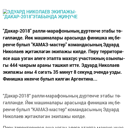
"­Да­кар-2018" рал­ли-ма­ра­фо­ны­ның дүр­тен­че эта­бы тө­
гәл­лән­де. Йөк ма­ши­на­ла­ры ара­сын­да фи­ниш­ка иң бе­
рен­че бу­лып "КА­МАЗ-мас­тер" ко­ман­да­сы­ның Эду­ард
Ни­ко­ла­ев җи­тәк­лә­гән эки­па­жы кил­де. Пе­ру тер­ри­то­ри­
я­се аша уз­ган әле­ге этап­та мах­сус учас­ток­ның озын­лы­
гы 444 чак­рым ара­ны тәш­кил ит­те. Эду­ард Ни­ко­ла­ев
эки­па­жы аны 4 сә­гать 35 ми­нут 8 се­кунд эчен­дә уз­ды.
Фи­ниш­ка икен­че бу­лып кил­гән Ар­ген­ти­на...
"­Да­кар-2018" рал­ли-ма­ра­фо­ны­ның дүр­тен­че эта­бы тө­
гәл­лән­де. Йөк ма­ши­на­ла­ры ара­сын­да фи­ниш­ка иң бе­
рен­че бу­лып "КА­МАЗ-мас­тер" ко­ман­да­сы­ның Эду­ард
Ни­ко­ла­ев җи­тәк­лә­гән эки­па­жы кил­де.
Пе­ру тер­ри­то­ри­я­се аша уз­ган әле­ге этап­та мах­сус учас­