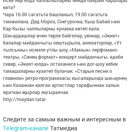
Иске Яңа елда чаллылыларны нинди бәйрәм чаралары
көтә?
Чара 16.00 сәгатьтә башланып, 19.00 сәгатьтә
тәмамлана. Дед Мороз, Снегурочка, Кыш Бабай һәм
Кар Кызы чаллыларны кунакка көтеп кала.
Шәһәрдәшләр өчен төрле бәйгеләр, уеннар, «Әкият»
балалар мәйданчыгы оештырыла, аниматорлар, «Ут
тылсымы» исемле утлы шоу, «Мамык» перфоманс-
театры, «Синең формат» концерт мәйданчыгы, әдәби
сквер, «Әкият юлда» остаханәсе һәм дог-шоу кебек
тамашаларны күзәтеп булачак. «Старые песни о
главном» ретро-программасы кысаларында шәһәрнең
һәм Казаннан килгән артистлар тарафыннан халык
яраткан җырлар яңгыраячак.
http://maydan.tatar
Следите за самым важным и интересным в
Telegram-канале
Татмедиа