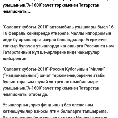
узышының "А-1600"зачет төркеменең Татарстан
чемпионаты...
"Салават кубогы-2018" автомобиль узышлары быел 16-
18 февраль көннәрендә үткәрелә. Чаллы ипподромын
инде бу ярышларга әзерли башладылар. Егерменче
тапкыр булачак узышларда канашырга Россиянең һәм
Татарстанның күп шәһәрләренә инде чакырулар
җибәрелгән.
"Салават кубогы-2018"-Россия Кубогының "Милли"
("Нац
иональный
") зачет төркеменең беренче этабы
булып тора һәм шулай ук трек автомобильләре
узышының "А-1600"зачет төркеменең Татарстан
чемпионаты этабы да.
Узышларның приз фондының бер өлеше һәм
катнашучылар взносы ятим балаларга тапшырыла.
Узган елларны бу җыелган якчалар Чаллы ятимнәр