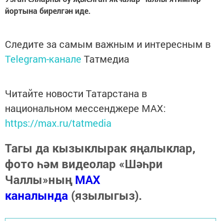
йортына бирелгән иде.
Следите за самым важным и интересным в
Telegram-канале
Татмедиа
Читайте новости Татарстана в
национальном мессенджере MАХ:
https://max.ru/tatmedia
Тагы да кызыклырак яңалыклар,
фото һәм видеолар «Шәһри
Чаллы»ның
MAX
каналында
(язылыгыз).