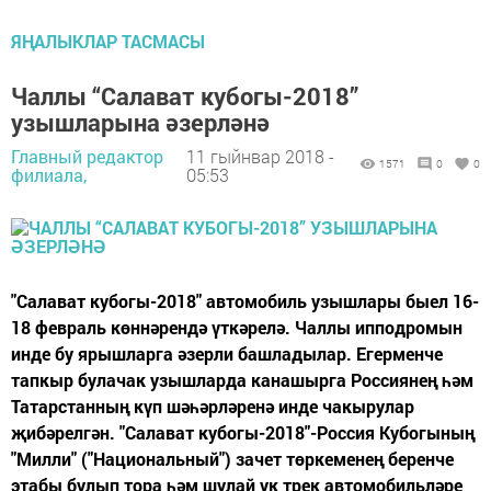
ЯҢАЛЫКЛАР ТАСМАСЫ
Чаллы “Салават кубогы-2018”
узышларына әзерләнә
Главный редактор
11 гыйнвар 2018 -
1571
0
0
филиала,
05:53
"Салават кубогы-2018" автомобиль узышлары быел 16-
18 февраль көннәрендә үткәрелә. Чаллы ипподромын
инде бу ярышларга әзерли башладылар. Егерменче
тапкыр булачак узышларда канашырга Россиянең һәм
Татарстанның күп шәһәрләренә инде чакырулар
җибәрелгән. "Салават кубогы-2018"-Россия Кубогының
"Милли" ("Национальный") зачет төркеменең беренче
этабы булып тора һәм шулай ук трек автомобильләре