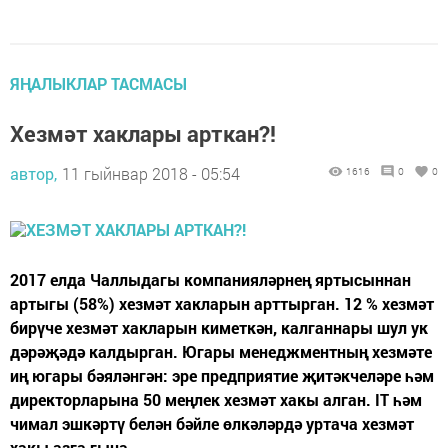
ЯҢАЛЫКЛАР ТАСМАСЫ
Хезмәт хаклары арткан?!
автор,
11 гыйнвар 2018 - 05:54
1616
0
0
2017 елда Чаллыдагы компанияләрнең яртысыннан
артыгы (58%) хезмәт хакларын арттырган. 12 % хезмәт
бирүче хезмәт хакларын киметкән, калганнары шул ук
дәрәҗәдә калдырган. Югары менеджментның хезмәте
иң югары бәяләнгән: эре предприятие җитәкчеләре һәм
директорларына 50 меңлек хезмәт хакы алган. IT һәм
чимал эшкәртү белән бәйле өлкәләрдә уртача хезмәт
хакы азга гына...