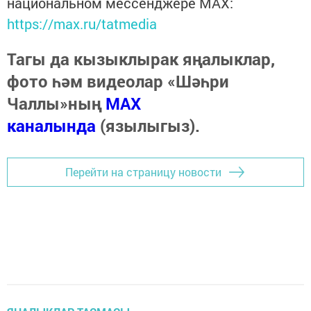
национальном мессенджере MАХ:
https://max.ru/tatmedia
Тагы да кызыклырак яңалыклар,
фото һәм видеолар «Шәһри
Чаллы»ның
MAX
каналында
(язылыгыз).
Перейти на страницу новости