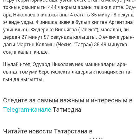
ток­ның озын­лы­гы 444 чак­рым ара­ны тәш­кил ит­те. Эду­
ард Ни­ко­ла­ев эки­па­жы аны 4 сә­гать 35 ми­нут 8 се­кунд
эчен­дә уз­ды. Фи­ниш­ка икен­че бу­лып кил­гән Ар­ген­ти­на
узыш­чы­сы Фе­де­ри­ко Виль­яг­ра ("Иве­ко"), мә­сә­лән, ли­
дер­дан 27 ми­нут 57 се­кунд­ка ка­лыш­ты. Ә өчен­че урын­
да­гы Мар­тин Ко­ло­мы (Че­хия, "Тат­ра») 38.49 ми­нут­ка
соң­га ка­лып кил­де.
Шу­лай итеп, Эду­ард Ни­ко­ла­ев йөк ма­ши­на­ла­ры ара­
сын­да го­му­ми бе­рен­че­лек­тә ли­дер­лык по­зи­ци­я­сен та­
гын да ны­гыт­ты.
Следите за самым важным и интересным в
Telegram-канале
Татмедиа
Читайте новости Татарстана в