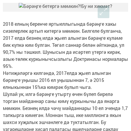
2018 елның беренче яртыеллыгында бәрәңге хакы
сизелерлек артып китергә мөмкин. Билгеле булганча,
2017 елда безнең илдә җыеп алынган бәрәңге күләме
бик күпкә ким булган. Төгәл саннар белән әйткәндә, ул
90,7% ны тәшкил. Шунысын да исәртеп үтергә кирәк,
азык-төлек куркынычсызлыгы Доктринасы нормалары
95%.
Нәтиҗәләргә килгәндә, 2017елда җыеп алынган
бәрәңге уңышы 2016 ел уңышыннан 7, ә 2015
елныкыннан 15%ка кимрәк булып чыга.
Шулай ук, илгә бәрәңге утырту өчен бүлеп бирелә
торган мәйданнар саны кимү куркынычы да янарга
мөмкин. Безнең илдә чәчү мәйданнары 10 ел эчендә 1,7
тапкырга кимегән. Моннан тыш, ике миллионга якын
шәхси хуҗалык эшчәнлеге дә туктатылган. Бу
үзгәрешләрне хисап палатасы яшелчәләрне саклау