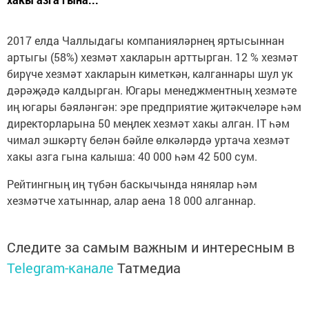
2017 елда Чаллыдагы компанияләрнең яртысыннан
артыгы (58%) хезмәт хакларын арттырган. 12 % хезмәт
бирүче хезмәт хакларын киметкән, калганнары шул ук
дәрәҗәдә калдырган. Югары менеджментның хезмәте
иң югары бәяләнгән: эре предприятие җитәкчеләре һәм
директорларына 50 меңлек хезмәт хакы алган. IT һәм
чимал эшкәртү белән бәйле өлкәләрдә уртача хезмәт
хакы азга гына калыша: 40 000 һәм 42 500 сум.
Рейтингның иң түбән баскычында нянялар һәм
хезмәтче хатыннар, алар аена 18 000 алганнар.
Следите за самым важным и интересным в
Telegram-канале
Татмедиа