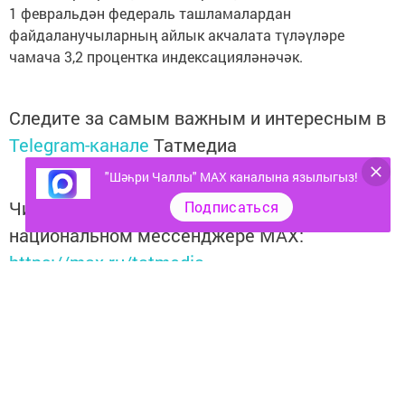
1 февральдән федераль ташламалардан
файдаланучыларның айлык акчалата түләүләре
чамача 3,2 процентка индексацияләнәчәк.
Следите за самым важным и интересным в
Telegram-канале
Татмедиа
"Шәһри Чаллы" MAX каналына язылыгыз!
Читайте новости Татарстана в
Подписаться
национальном мессенджере MАХ:
https://max.ru/tatmedia
Тагы да кызыклырак яңалыклар,
фото һәм видеолар «Шәһри
Чаллы»ның
MAX
каналында
(язылыгыз).