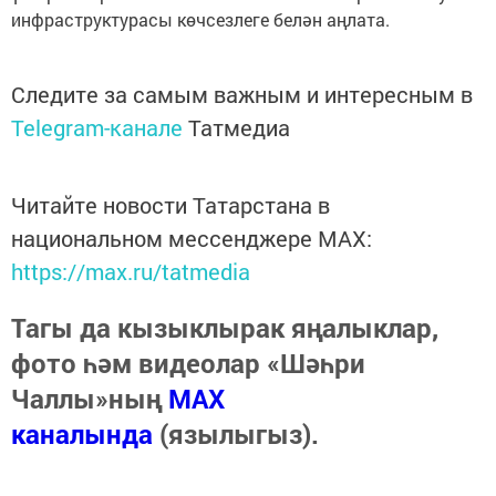
инфраструктурасы көчсезлеге белән аңлата.
Следите за самым важным и интересным в
Telegram-канале
Татмедиа
Читайте новости Татарстана в
национальном мессенджере MАХ:
https://max.ru/tatmedia
Тагы да кызыклырак яңалыклар,
фото һәм видеолар «Шәһри
Чаллы»ның
MAX
каналында
(язылыгыз).