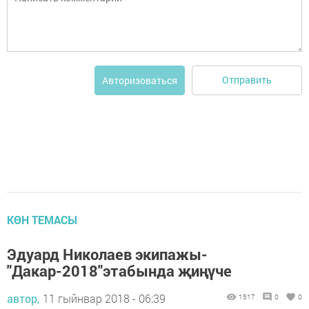
Отправить
Авторизоваться
КӨН ТЕМАСЫ
Эдуард Николаев экипажы-
"Дакар-2018"этабында җиңүче
автор,
11 гыйнвар 2018 - 06:39
1517
0
0