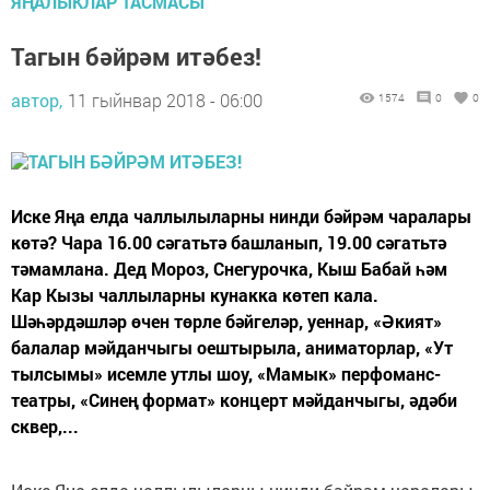
ЯҢАЛЫКЛАР ТАСМАСЫ
Тагын бәйрәм итәбез!
автор,
11 гыйнвар 2018 - 06:00
1574
0
0
Иске Яңа елда чаллылыларны нинди бәйрәм чаралары
көтә? Чара 16.00 сәгатьтә башланып, 19.00 сәгатьтә
тәмамлана. Дед Мороз, Снегурочка, Кыш Бабай һәм
Кар Кызы чаллыларны кунакка көтеп кала.
Шәһәрдәшләр өчен төрле бәйгеләр, уеннар, «Әкият»
балалар мәйданчыгы оештырыла, аниматорлар, «Ут
тылсымы» исемле утлы шоу, «Мамык» перфоманс-
театры, «Синең формат» концерт мәйданчыгы, әдәби
сквер,...