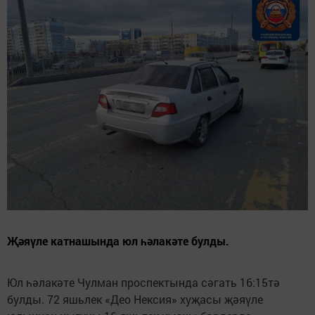
Җәяүле катнашында юл һәлакәте булды.
Юл һәлакәте Чулман проспектында сәгать 16:15тә
булды. 72 яшьлек «Део Нексия» хуҗасы җәяүле