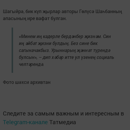
Шагыйрә, бик күп җырлар авторы Гөлүсә Шаһбанның
апасының ире вафат булган.
«Минем иң кадерле бердәнбер җизнәм. Син
иң әйбәт җизни булдың. Без сине бик
сагыначакбыз. Урыннарың җәннәт түрендә
булсын», – дип хәбәр итте ул үзенең социаль
челтәрендә.
Фото шәхси архивтан
Следите за самым важным и интересным в
Telegram-канале
Татмедиа