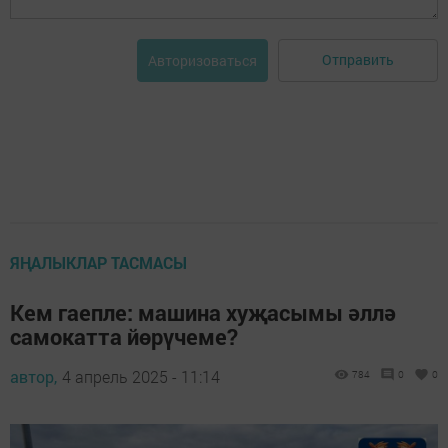
Отправить
Авторизоваться
ЯҢАЛЫКЛАР ТАСМАСЫ
Кем гаепле: машина хуҗасымы әллә
самокатта йөрүчеме?
автор,
4 апрель 2025 - 11:14
784
0
0