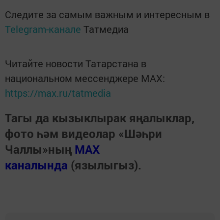
Следите за самым важным и интересным в
Telegram-канале
Татмедиа
Читайте новости Татарстана в
национальном мессенджере MАХ:
https://max.ru/tatmedia
Тагы да кызыклырак яңалыклар,
фото һәм видеолар «Шәһри
Чаллы»ның
MAX
каналында
(язылыгыз).