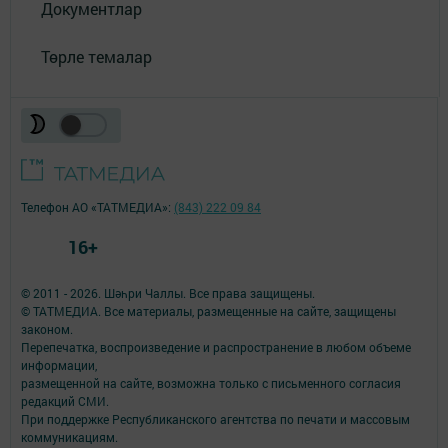
Документлар
Төрле темалар
Телефон АО «ТАТМЕДИА»:
(843) 222 09 84
16+
© 2011 - 2026. Шәһри Чаллы. Все права защищены.
© ТАТМЕДИА. Все материалы, размещенные на сайте, защищены
законом.
Перепечатка, воспроизведение и распространение в любом объеме
информации,
размещенной на сайте, возможна только с письменного согласия
редакций СМИ.
При поддержке Республиканского агентства по печати и массовым
коммуникациям.