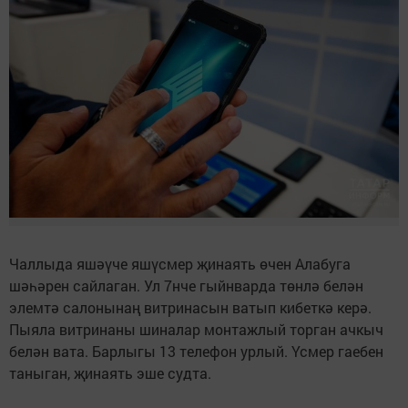
Чаллыда яшәүче яшүсмер җинаять өчен Алабуга
шәһәрен сайлаган. Ул 7нче гыйнварда төнлә белән
элемтә салонынаң витринасын ватып кибеткә керә.
Пыяла витринаны шиналар монтажлый торган ачкыч
белән вата. Барлыгы 13 телефон урлый. Үсмер гаебен
таныган, җинаять эше судта.