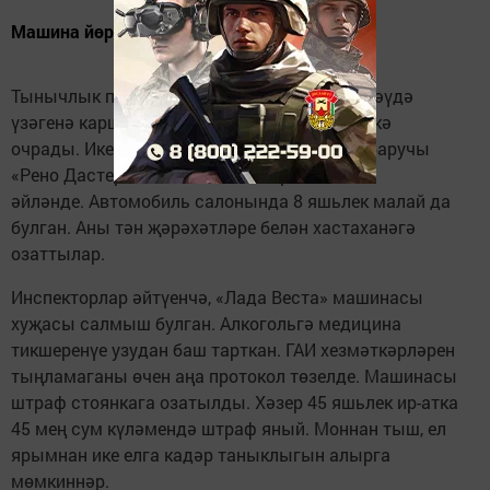
Машина йөртүче салмыш булган.
Тынычлык проспектында «Олимпийский» сәүдә
үзәгенә каршы юлда «Лада Веста» һәлакәткә
очрады. Икенче полосага күчкәндә юлдан баручы
«Рено Дастер» автомобиленә бәрелеп,
әйләнде. Автомобиль салонында 8 яшьлек малай да
булган. Аны тән җәрәхәтләре белән хастаханәгә
озаттылар.
Инспекторлар әйтүенчә, «Лада Веста» машинасы
хуҗасы салмыш булган. Алкогольгә медицина
тикшеренүе узудан баш тарткан. ГАИ хезмәткәрләрен
тыңламаганы өчен аңа протокол төзелде. Машинасы
штраф стоянкага озатылды. Хәзер 45 яшьлек ир-атка
45 мең сум күләмендә штраф яный. Моннан тыш, ел
ярымнан ике елга кадәр таныклыгын алырга
мөмкиннәр.