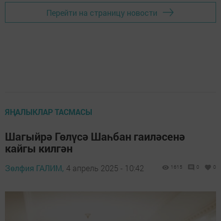
Перейти на страницу новости
ЯҢАЛЫКЛАР ТАСМАСЫ
Шагыйрә Гөлүсә Шаһбан гаиләсенә
кайгы килгән
Зөлфия ГАЛИМ,
4 апрель 2025 - 10:42
1615
0
0