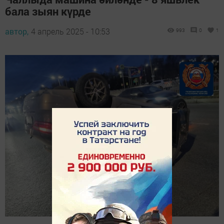
бала зыян күрде
автор,
4 апрель 2025 - 10:53
993
0
1