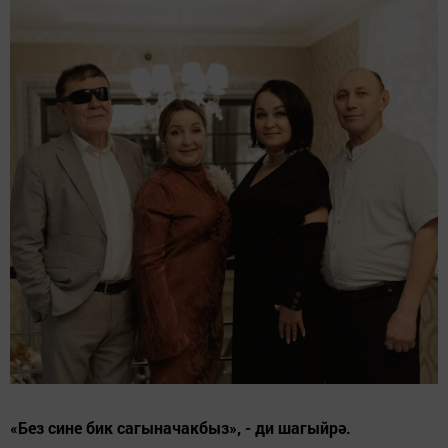
«Без сине бик сагыначакбыз», - ди шагыйрә.