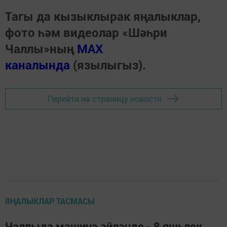
Тагы да кызыклырак яңалыклар,
фото һәм видеолар «Шәһри
Чаллы»ның
MAX
каналында
(язылыгыз).
Перейти на страницу новости
ЯҢАЛЫКЛАР ТАСМАСЫ
Чаллыда машина әйләнде - 8 яшьлек