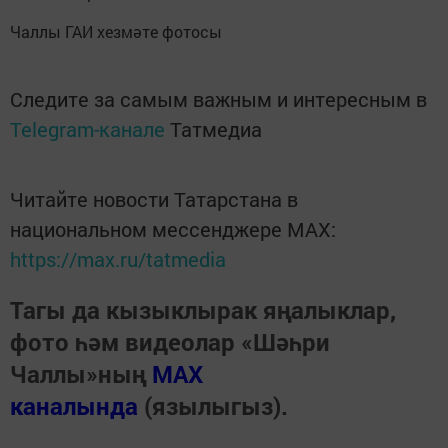
Чаллы ГАИ хезмәте фотосы
Следите за самым важным и интересным в
Telegram-канале
Татмедиа
Читайте новости Татарстана в
национальном мессенджере MАХ:
https://max.ru/tatmedia
Тагы да кызыклырак яңалыклар,
фото һәм видеолар «Шәһри
Чаллы»ның
MAX
каналында
(язылыгыз).