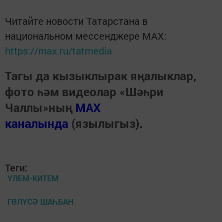
Читайте новости Татарстана в
национальном мессенджере MАХ:
https://max.ru/tatmedia
Тагы да кызыклырак яңалыклар,
фото һәм видеолар «Шәһри
Чаллы»ның
MAX
каналында
(язылыгыз).
Теги:
ҮЛЕМ-КИТЕМ
ГӨЛҮСӘ ШАҺБАН