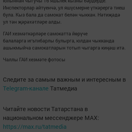
юлыннан чыгучы 16 яшьлек кызны бәрдерде.
Инспекторлар әйтүенчә, ул яшүсмерне үткәрергә тиеш
була. Кыз бала да самокат белән чыккан. Нәтиҗәдә
ул тән җәрәхәтләре алды.
ГАИ хезмәткәрләре самокатта йөрүче
балаларга игътибарлы булырга, юлдан чыкканда
ашыкмыйча самокатларын тотып чыгарга киңәш итә.
Чаллы ГАИ хезмәте фотосы
Следите за самым важным и интересным в
Telegram-канале
Татмедиа
Читайте новости Татарстана в
национальном мессенджере MАХ:
https://max.ru/tatmedia