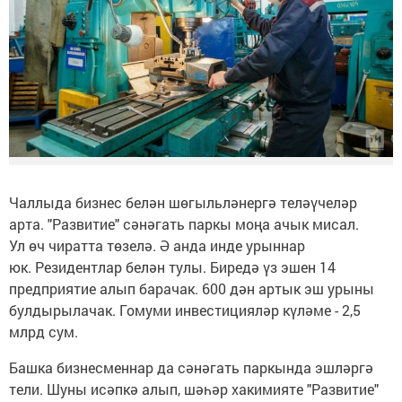
Чаллыда бизнес белән шөгыльләнергә теләүчеләр
арта. "Развитие" сәнәгать паркы моңа ачык мисал.
Ул өч чиратта төзелә. Ә анда инде урыннар
юк. Резидентлар белән тулы. Биредә үз эшен 14
предприятие алып барачак. 600 дән артык эш урыны
булдырылачак. Гомуми инвестицияләр күләме - 2,5
млрд сум.
Башка бизнесменнар да сәнәгать паркында эшләргә
тели. Шуны исәпкә алып, шәһәр хакимияте "Развитие"