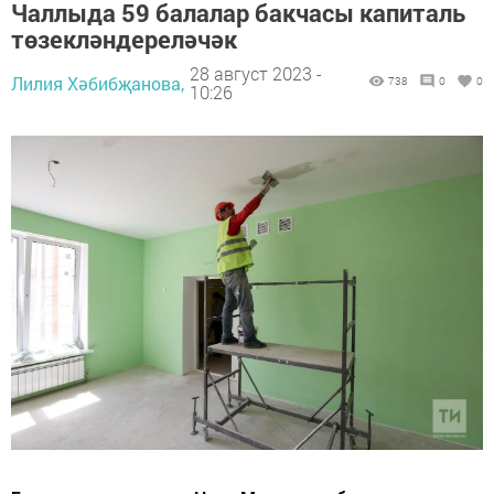
Чаллыда 59 балалар бакчасы капиталь
төзекләндереләчәк
28 август 2023 -
Лилия Хәбибҗанова,
738
0
0
10:26