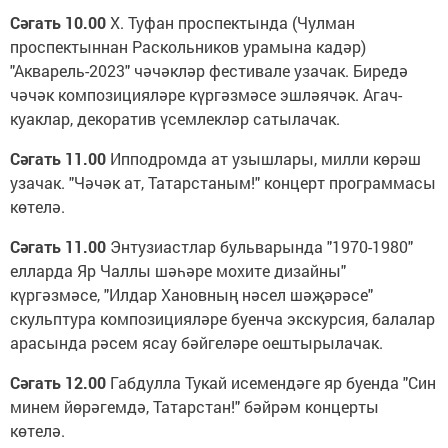
Сәгать 10.00
Х. Туфан проспектында (Чулман
проспектыннан Раскольников урамына кадәр)
"Акварель-2023" чәчәкләр фестивале узачак. Биредә
чәчәк композицияләре күргәзмәсе эшләячәк. Агач-
куаклар, декоратив үсемлекләр сатылачак.
Сәгать 11.00
Ипподромда ат узышлары, милли көрәш
узачак. "Чәчәк ат, Татарстаным!" концерт программасы
көтелә.
Сәгать 11.00
Энтузиастлар бульварында "1970-1980"
елларда Яр Чаллы шәһәре мохите дизайны"
күргәзмәсе, "Илдар Хановның нәсел шәҗәрәсе"
скульптура композицияләре буенча экскурсия, балалар
арасында рәсем ясау бәйгеләре оештырылачак.
Сәгать 12.00
Габдулла Тукай исемендәге яр буенда "Син
минем йөрәгемдә, Татарстан!" бәйрәм концерты
көтелә.