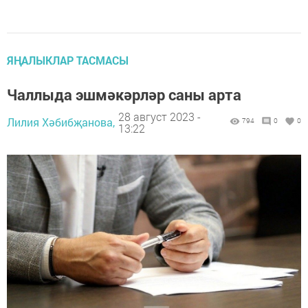
ЯҢАЛЫКЛАР ТАСМАСЫ
Чаллыда эшмәкәрләр саны арта
28 август 2023 -
Лилия Хәбибҗанова,
794
0
0
13:22