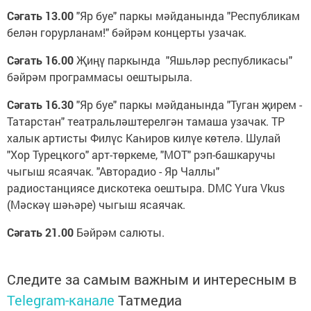
Сәгать 13.00
"Яр буе" паркы мәйданында "Республикам
белән горурланам!" бәйрәм концерты узачак.
Сәгать 16.00
Җиңү паркында "Яшьләр республикасы"
бәйрәм программасы оештырыла.
Сәгать 16.30
"Яр буе" паркы мәйданында "Туган җирем -
Татарстан" театральләштерелгән тамаша узачак. ТР
халык артисты Филүс Каһиров килүе көтелә. Шулай
"Хор Турецкого" арт-төркеме, "МОТ" рэп-башкаручы
чыгыш ясаячак. "Авторадио - Яр Чаллы"
радиостанциясе дискотека оештыра. DMC Yura Vkus
(Мәскәү шәһәре) чыгыш ясаячак.
Сәгать 21.00
Бәйрәм салюты.
Следите за самым важным и интересным в
Telegram-канале
Татмедиа