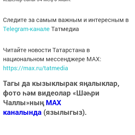
Следите за самым важным и интересным в
Telegram-канале
Татмедиа
Читайте новости Татарстана в
национальном мессенджере MАХ:
https://max.ru/tatmedia
Тагы да кызыклырак яңалыклар,
фото һәм видеолар «Шәһри
Чаллы»ның
MAX
каналында
(язылыгыз).