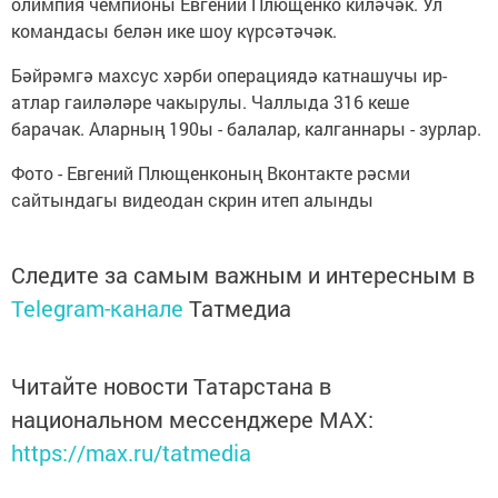
олимпия чемпионы Евгений Плющенко киләчәк. Ул
командасы белән ике шоу күрсәтәчәк.
Бәйрәмгә махсус хәрби операциядә катнашучы ир-
атлар гаиләләре чакырулы. Чаллыда 316 кеше
барачак. Аларның 190ы - балалар, калганнары - зурлар.
Фото - Евгений Плющенконың Вконтакте рәсми
сайтындагы видеодан скрин итеп алынды
Следите за самым важным и интересным в
Telegram-канале
Татмедиа
Читайте новости Татарстана в
национальном мессенджере MАХ:
https://max.ru/tatmedia