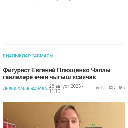
ЯҢАЛЫКЛАР ТАСМАСЫ
Фигурист Евгений Плющенко Чаллы
гаиләләре өчен чыгыш ясаячак
28 август 2023 -
Лилия Хәбибҗанова,
711
0
0
11:10