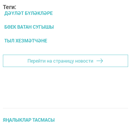
Теги:
ДӘҮЛӘТ БҮЛӘКЛӘРЕ
БӨЕК ВАТАН СУГЫШЫ
ТЫЛ ХЕЗМӘТЧӘНЕ
Перейти на страницу новости
ЯҢАЛЫКЛАР ТАСМАСЫ