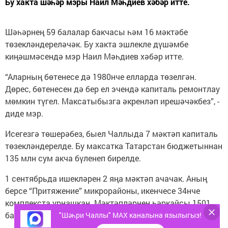
Бу хакта шәһәр мэры Наил Мәһдиев хәбәр итте.
Шәһәрнең 59 балалар бакчасы һәм 16 мәктәбе
төзекләндереләчәк. Бу хакта эшлекле дүшәмбе
киңәшмәсендә мэр Наил Мәһдиев хәбәр итте.
“Аларның бөтенесе дә 1980нче елларда төзелгән.
Дөрес, бөтенесен дә бер ел эчендә капиталь ремонтлау
мөмкин түгел. Максатыбызга әкренләп ирешәчәкбез”, -
диде мэр.
Исегезгә төшерәбез, быел Чаллыда 7 мәктәп капиталь
төзекләндерелде. Бу максатка Татарстан бюджетыннан
135 млн сум акча бүленеп бирелде.
1 сентябрьда ишекләрен 2 яңа мәктәп ачачак. Аның
берсе “Притяжение” микрорайоны, икенчесе 34нче
комплекста урнашкан. Мәктәпләрнең һәркайсы 1501
балага исәпләнгән.
"Шәһри Чаллы" MAX каналына язылыгыз!