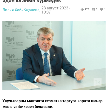
идән юганын күрмәдек”
28 август 2023 -
Лилия Хәбибҗанова,
978
0
1
10:37
Укучыларны мәктәптә хезмәткә тартуга карата шәһәр
мэры үз фикерен белдерде.