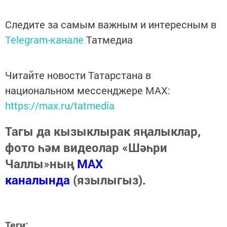
Следите за самым важным и интересным в
Telegram-канале
Татмедиа
Читайте новости Татарстана в
национальном мессенджере MАХ:
https://max.ru/tatmedia
Тагы да кызыклырак яңалыклар,
фото һәм видеолар «Шәһри
Чаллы»ның
MAX
каналында
(язылыгыз).
Теги: