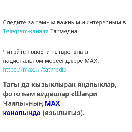
Следите за самым важным и интересным в
Telegram-канале
Татмедиа
Читайте новости Татарстана в
национальном мессенджере MАХ:
https://max.ru/tatmedia
Тагы да кызыклырак яңалыклар,
фото һәм видеолар «Шәһри
Чаллы»ның
MAX
каналында
(язылыгыз).