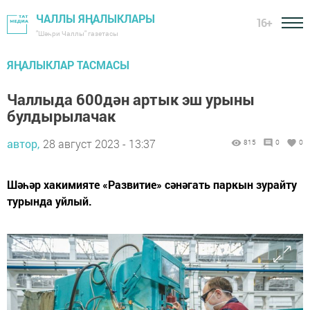
ЧАЛЛЫ ЯҢАЛЫКЛАРЫ
16+
"Шәһри Чаллы" газетасы
ЯҢАЛЫКЛАР ТАСМАСЫ
Чаллыда 600дән артык эш урыны
булдырылачак
автор,
28 август 2023 - 13:37
815
0
0
Шәһәр хакимияте «Развитие» сәнәгать паркын зурайту
турында уйлый.