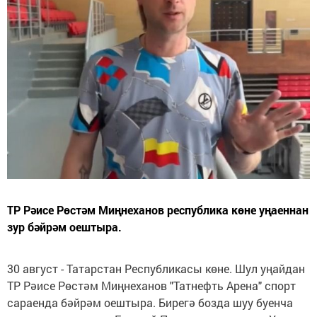
ТР Рәисе Рөстәм Миңнеханов республика көне уңаеннан
зур бәйрәм оештыра.
30 август - Татарстан Республикасы көне. Шул уңайдан
ТР Рәисе Рөстәм Миңнеханов "Татнефть Арена" спорт
сараенда бәйрәм оештыра. Бирегә бозда шуу буенча