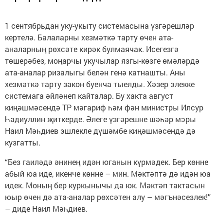
1 сентябрьдан уку-укыту системасына үзгәрешләр
кертелә. Балаларны хезмәткә тарту өчен ата-
аналарның рөхсәте кирәк булмаячак. Исегезгә
төшерәбез, моңарчы укучылар язгы-көзге өмәләрдә
ата-аналар ризалыгы белән генә катнашты. Аны
хезмәткә тарту закон буенча тыелды. Хәзер элекке
системага әйләнеп кайталар. Бу хакта август
киңәшмәсендә ТР мәгариф һәм фән министры Илсур
Һадиуллин җиткерде. Әлеге үзгәрешне шәһәр мэры
Наил Мәһдиев эшлекле дүшәмбе киңәшмәсендә дә
кузгатты.
“Без гаиләдә әнинең идән юганын күрмәдек. Бер көнне
абый юа иде, икенче көнне – мин. Мәктәптә дә идән юа
идек. Моның бер куркынычы да юк. Мәктәп тактасын
юыр өчен дә ата-аналар рөхсәтен алу – мәгънәсезлек!”
– диде Наил Мәһдиев.