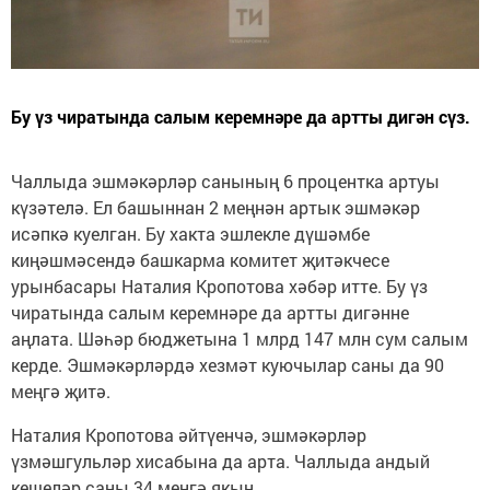
Бу үз чиратында салым керемнәре да артты дигән сүз.
Чаллыда эшмәкәрләр санының 6 процентка артуы
күзәтелә. Ел башыннан 2 меңнән артык эшмәкәр
исәпкә куелган. Бу хакта эшлекле дүшәмбе
киңәшмәсендә башкарма комитет җитәкчесе
урынбасары Наталия Кропотова хәбәр итте. Бу үз
чиратында салым керемнәре да артты дигәнне
аңлата. Шәһәр бюджетына 1 млрд 147 млн сум салым
керде. Эшмәкәрләрдә хезмәт куючылар саны да 90
меңгә җитә.
Наталия Кропотова әйтүенчә, эшмәкәрләр
үзмәшгульләр хисабына да арта. Чаллыда андый
кешеләр саны 34 меңгә якын.