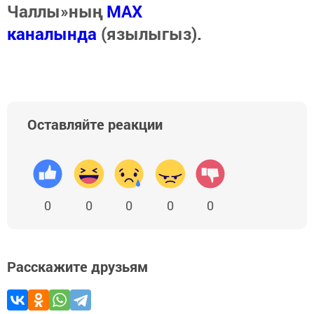
Чаллы»ның
MAX
каналында
(язылыгыз).
Оставляйте реакции
0
0
0
0
0
Расскажите друзьям