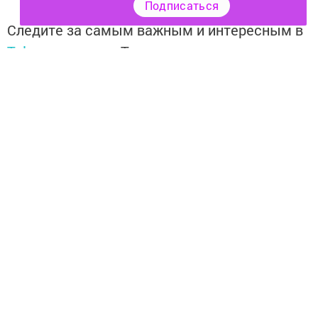
Подписаться
Следите за самым важным и интересным в
Telegram-канале
Татмедиа
Читайте новости Татарстана в
национальном мессенджере MАХ:
https://max.ru/tatmedia
Тагы да кызыклырак яңалыклар,
фото һәм видеолар «Шәһри
Чаллы»ның
MAX
каналында
(язылыгыз).
Перейти на страницу новости