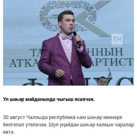
Ул шәһәр мәйданында чыгыш ясаячак.
30 август Чаллыда республика һәм шәһәр көннәре
билгеләп үтеләчәк. Шул уңайдан шәһәр халкын чаралар
көтә.