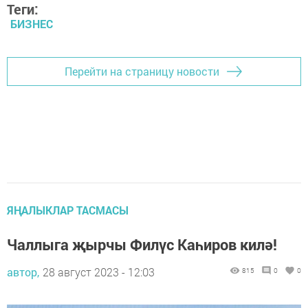
Теги:
БИЗНЕС
Перейти на страницу новости
ЯҢАЛЫКЛАР ТАСМАСЫ
Чаллыга җырчы Филүс Каһиров килә!
автор,
28 август 2023 - 12:03
815
0
0