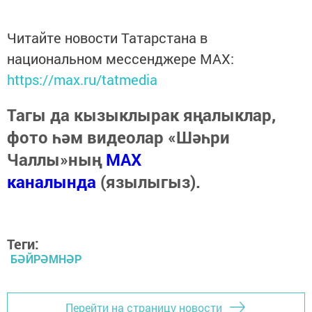
Читайте новости Татарстана в
национальном мессенджере MАХ:
https://max.ru/tatmedia
Тагы да кызыклырак яңалыклар,
фото һәм видеолар «Шәһри
Чаллы»ның
MAX
каналында
(язылыгыз).
Теги:
БӘЙРӘМНӘР
Перейти на страницу новости