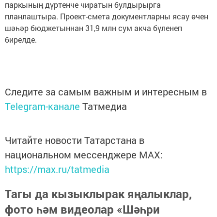
паркының дүртенче чиратын булдырырга
планлаштыра. Проект-смета документларны ясау өчен
шәһәр бюджетыннан 31,9 млн сум акча бүленеп
бирелде.
Следите за самым важным и интересным в
Telegram-канале
Татмедиа
Читайте новости Татарстана в
национальном мессенджере MАХ:
https://max.ru/tatmedia
Тагы да кызыклырак яңалыклар,
фото һәм видеолар «Шәһри