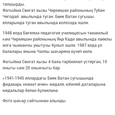
тапшырды.
Фатыйма Сөнгат кызы Чирмешән районының Түбән
Чегодай авылында туган. Бөек Ватан сугышы
елларында туган авылында колхозда эшли.
1948 елда Бөгелмә педагогия училищесын тәмамлый
һәм Чирмешән районының Яңа Кади авылында лаеклы
ялга чыкканчы укытучы булып эшли. 1987 елда ул
балалары янына Чаллы шәһәренә күчеп килә.
Фатыйма Сөнгат кызы 4 бала тәрбияләп үстергән, 10
оныгы һәм 20 оныкчыгы бар.
«1941-1945 еллардагы Бөек Ватан сугышында
фидакарь хезмәт өчен» медале, юбилей даталарына
медальләр белән бүләкләнә.
Фото шәһәр сайтыннан алынды