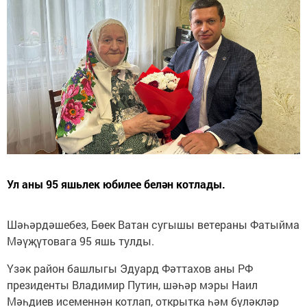
Ул аны 95 яшьлек юбилее белән котлады.
Шәһәрдәшебез, Бөек Ватан сугышы ветераны Фатыйма
Мәүҗүтовага 95 яшь тулды.
Үзәк район башлыгы Эдуард Фәттахов аны РФ
президенты Владимир Путин, шәһәр мэры Наил
Мәһдиев исеменнән котлап, открытка һәм бүләкләр