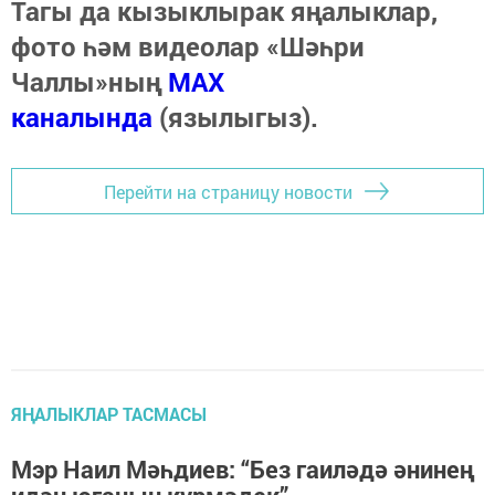
Тагы да кызыклырак яңалыклар,
фото һәм видеолар «Шәһри
Чаллы»ның
MAX
каналында
(язылыгыз).
Перейти на страницу новости
ЯҢАЛЫКЛАР ТАСМАСЫ
Мэр Наил Мәһдиев: “Без гаиләдә әнинең