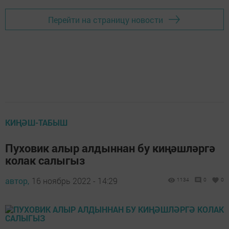
Перейти на страницу новости
КИҢӘШ-ТАБЫШ
Пуховик алыр алдыннан бу киңәшләргә
колак салыгыз
автор,
16 ноябрь 2022 - 14:29
1134
0
0