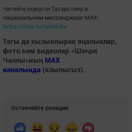
Читайте новости Татарстана в
национальном мессенджере MАХ:
https://max.ru/tatmedia
Тагы да кызыклырак яңалыклар,
фото һәм видеолар «Шәһри
Чаллы»ның
MAX
каналында
(язылыгыз).
Оставляйте реакции