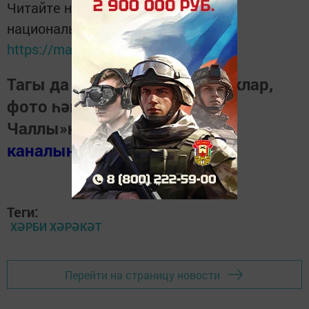
Читайте новости Татарстана в
национальном мессенджере MАХ:
https://max.ru/tatmedia
Тагы да кызыклырак яңалыклар,
фото һәм видеолар «Шәһри
Чаллы»ның
MAX
каналында
(язылыгыз).
Теги:
ХӘРБИ ХӘРӘКӘТ
Перейти на страницу новости