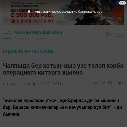
5
Автоматическое закрытие баннера через
ЧАЛЛЫ ЯҢАЛЫКЛАРЫ
16+
"Шәһри Чаллы" газетасы
ЯҢАЛЫКЛАР ТАСМАСЫ
Чаллыда бер хатын-кыз үзе теләп хәрби
операциягә китәргә җыена
автор,
17 ноябрь 2022 - 09:07
1062
0
3
“Әзерлек курслары үткәч, җибәрерләр дигән ышаныч
бар. Барасы килмәүчеләр һәм качучылар күп бит”, - ди
Амалия.