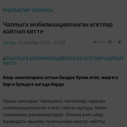
ЯҢАЛЫКЛАР ТАСМАСЫ
Чаллыга мобилизацияләнгән егетләр
кайтып китте
автор,
16 ноябрь 2022 - 13:28
1334
0
1
Алар сөеклеләренә алтын балдак бүләк итеп, мәңгегә
бергә булырга вәгъдә бирде.
Шушы көннәрдә Чаллының тантанлар саренда
мобилизацияләнгән 4 егет сөйгән ярлары белән
гаиләләлен рәсмиләштерде. Моның өчен алар
Казандагы җыюлы пунктыннан махсус кайтты.