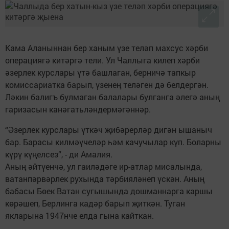
Кама Аланыннан бер ханым үзе теләп махсус хәрби
операциягә китәргә тели. Ул Чаллыга килеп хәрби
әзерлек курслары үтә башлаган, берничә тапкыр
комиссариатка барып, үзенең теләген дә белдергән.
Ләкин балигъ булмаган балалары булганга әлегә аның
гаризасын канәгатьләндермәгәннәр.
“Әзерлек курслары үткәч җибәрерләр дигән ышаныч
бар. Барасы килмәүчеләр һәм качучылар күп. Боларны
күрү күңелсез”, - ди Амалия.
Аның әйтүенчә, ул гаиләдәге ир-атлар мисалында,
ватанпәрвәрлек рухында тәрбияләнеп үскән. Аның
бабасы Бөек Ватан сугышында дошманнарга каршы
көрәшеп, Берлинга кадәр барып җиткән. Туган
якларына 1947нче елда гына кайткан.