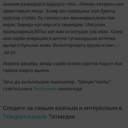
Амалия разведкага барырга тели. «Минем хәтерем һәм
ориентирым яхшы. Хәзер без медицина эше буенча
курслар үтәбез. Бу гаиләң һәм якыннарың өчен бик
кирәк. Биредә күп нәрсәгә төшендем. Мәсәлән,
яралыларның 80%ы күп кан югалтудан үлә икән. Хәзер
мин хәрби операциягә китүче туганнарыма аптечка
җыярга булыша алам. Волонтерларга ярдәм итәм», –
ди ул.
Амалия декабрь аенда хәрби комиссаритка барып янә
гариза язарга җыена.
Тагы да кызыклырак яңалыклар - "Шәһри Чаллы"
газетасының
Телеграмм
каналында
Следите за самым важным и интересным в
Telegram-канале
Татмедиа