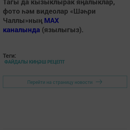
Тагы да кызыклырак яңалыклар,
фото һәм видеолар «Шәһри
Чаллы»ның
MAX
каналында
(язылыгыз).
Теги:
ФАЙДАЛЫ КИҢӘШ РЕЦЕПТ
Перейти на страницу новости