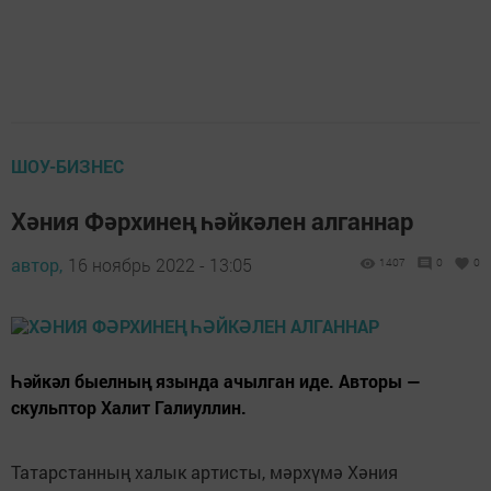
ШОУ-БИЗНЕС
Хәния Фәрхинең һәйкәлен алганнар
автор,
16 ноябрь 2022 - 13:05
1407
0
0
Һәйкәл быелның язында ачылган иде. Авторы —
скульптор Халит Галиуллин.
Татарстанның халык артисты, мәрхүмә Хәния