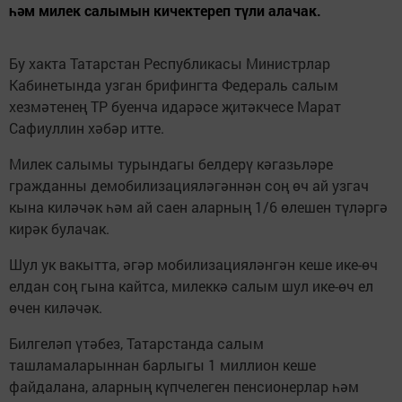
һәм милек салымын кичектереп түли алачак.
Бу хакта Татарстан Республикасы Министрлар
Кабинетында узган брифингта Федераль салым
хезмәтенең ТР буенча идарәсе җитәкчесе Марат
Сафиуллин хәбәр итте.
Милек салымы турындагы белдерү кәгазьләре
гражданны демобилизацияләгәннән соң өч ай узгач
кына киләчәк һәм ай саен аларның 1/6 өлешен түләргә
кирәк булачак.
Шул ук вакытта, әгәр мобилизацияләнгән кеше ике-өч
елдан соң гына кайтса, милеккә салым шул ике-өч ел
өчен киләчәк.
Билгеләп үтәбез, Татарстанда салым
ташламаларыннан барлыгы 1 миллион кеше
файдалана, аларның күпчелеген пенсионерлар һәм