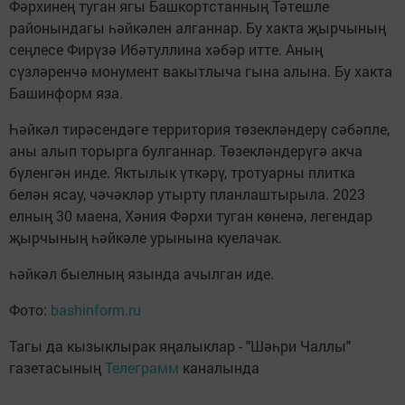
Фәрхинең туган ягы Башкортстанның Тәтешле
районындагы һәйкәлен алганнар. Бу хакта җырчының
сеңлесе Фирүзә Ибәтуллина хәбәр итте. Аның
сүзләренчә монумент вакытлыча гына алына. Бу хакта
Башинформ яза.
Һәйкәл тирәсендәге территория төзекләндерү сәбәпле,
аны алып торырга булганнар. Төзекләндерүгә акча
бүленгән инде. Яктылык үткәрү, тротуарны плитка
белән ясау, чәчәкләр утырту планлаштырыла. 2023
елның 30 маена, Хәния Фәрхи туган көненә, легендар
җырчының һәйкәле урынына куелачак.
һәйкәл быелның язында ачылган иде.
Фото:
bashinform.ru
Тагы да кызыклырак яңалыклар - "Шәһри Чаллы"
газетасының
Телеграмм
каналында