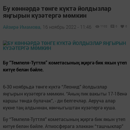
Бу көннәрдә төнге күктә йолдызлар
яңгырын күзәтергә мөмкин
Айзирә Имамова,
16 ноябрь 2022 - 11:46
1102
0
0
Бу “Темпеля-Туттля” кометасының җиргә бик якын үтеп
китүе белән бәйле.
6-30 ноябрьдә төнге күктә “Леонид” йолдызлар
яңгырын күзәтергә мөмкин. “Аның пик вакыты 17-18енә
каршы төндә булачак”, - ди белгечләр. Аеруча алар
күкне таң алдыннан, көнчыгыштан күзәтергә куша.
Бу “Темпеля-Туттля” кометасының җиргә бик якын үтеп
китүе белән бәйле. Атмосферага эләккән “ташчыклар”