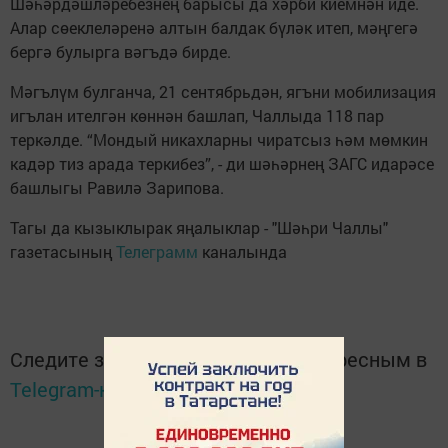
Шәһәрдәшләребезнең барысы да хәрби киемнән иде.
Алар сөеклеләренә алтын балдак бүләк итеп, мәңгегә
бергә булырга вәгъдә бирде.
Мәгълүм булганча, 21 сентябрьдән, ягъни мобилизация
игълан ителгән көннән башлап, Чаллыда 118 пар
теркәлде. “Мондый никахларны чиратсыз һәм мөмкин
кадәр тиз арада теркибез”, - ди шәһәрнең ЗАГС идарәсе
башлыгы Равилә Зарипова.
Тагы да кызыклырак яңалыклар - "Шәһри Чаллы"
газетасының
Телеграмм
каналында
Следите за самым важным и интересным в
Telegram-канале
Татмедиа