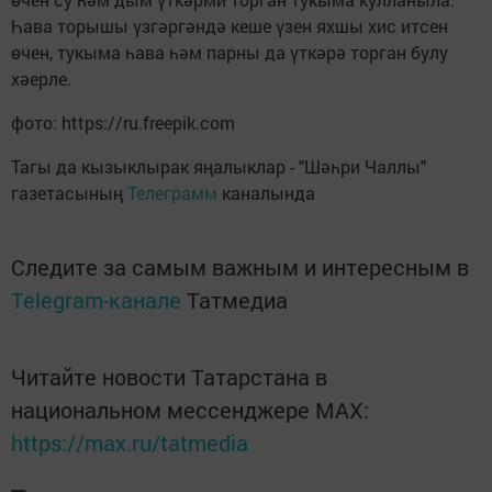
Һава торышы үзгәргәндә кеше үзен яхшы хис итсен
өчен, тукыма һава һәм парны да үткәрә торган булу
хәерле.
фото: https://ru.freepik.com
Тагы да кызыклырак яңалыклар - "Шәһри Чаллы"
газетасының
Телеграмм
каналында
Следите за самым важным и интересным в
Telegram-канале
Татмедиа
Читайте новости Татарстана в
национальном мессенджере MАХ:
https://max.ru/tatmedia