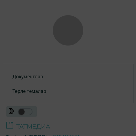
Документлар
Төрле темалар