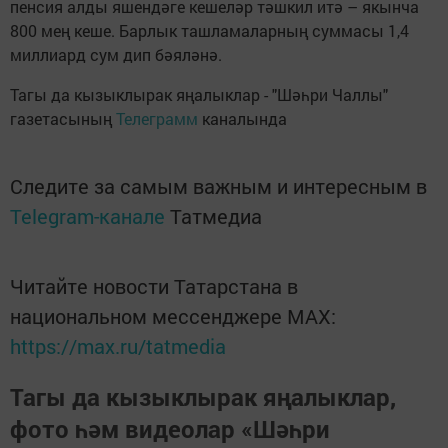
пенсия алды яшендәге кешеләр тәшкил итә – якынча
800 мең кеше. Барлык ташламаларның суммасы 1,4
миллиард сум дип бәяләнә.
Тагы да кызыклырак яңалыклар - "Шәһри Чаллы"
газетасының
Телеграмм
каналында
Следите за самым важным и интересным в
Telegram-канале
Татмедиа
Читайте новости Татарстана в
национальном мессенджере MАХ:
https://max.ru/tatmedia
Тагы да кызыклырак яңалыклар,
фото һәм видеолар «Шәһри