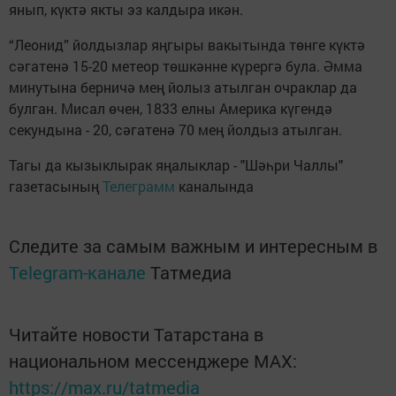
янып, күктә якты эз калдыра икән.
“Леонид” йолдызлар яңгыры вакытында төнге күктә
сәгатенә 15-20 метеор төшкәнне күрергә була. Әмма
минутына берничә мең йолыз атылган очраклар да
булган. Мисал өчен, 1833 елны Америка күгендә
секундына - 20, сәгатенә 70 мең йолдыз атылган.
Тагы да кызыклырак яңалыклар - "Шәһри Чаллы"
газетасының
Телеграмм
каналында
Следите за самым важным и интересным в
Telegram-канале
Татмедиа
Читайте новости Татарстана в
национальном мессенджере MАХ:
https://max.ru/tatmedia