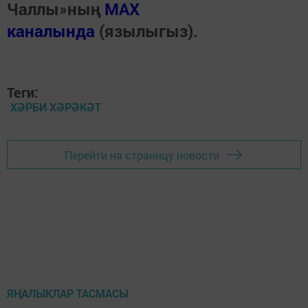
Чаллы»ның
MAX
каналында
(язылыгыз).
Теги:
ХӘРБИ ХӘРӘКӘТ
Перейти на страницу новости
ЯҢАЛЫКЛАР ТАСМАСЫ