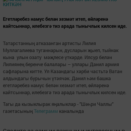
Егетләребез намус белән хезмәт итеп, өйләренә
кайтсыннар, илебезгә тиз арада тынычлык килсен иде.
Татарстанның атказанган артисты Лилия
Муллагалиева туганнарын, дусларын җыеп, тыйнак
кына улын озату мәҗлесе үткәрде. Илсур белән
Лилиянең беренче балалары – уллары Данил армия
сафларына китте. Ул Казандагы хәрби частьтә Ватан
алдындагы бурычын үтәячәк. Данил һәм башка
егетләребез намус белән хезмәт итеп, өйләренә
кайтсыннар, илебезгә тиз арада тынычлык килсен иде.
Тагы да кызыклырак яңалыклар - "Шәһри Чаллы"
газетасының
Телеграмм
каналында
Следите за самым важным и интересным в