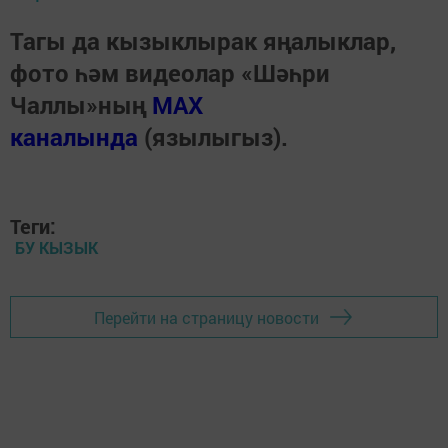
Тагы да кызыклырак яңалыклар,
фото һәм видеолар «Шәһри
Чаллы»ның
MAX
каналында
(язылыгыз).
Теги:
БУ КЫЗЫК
Перейти на страницу новости