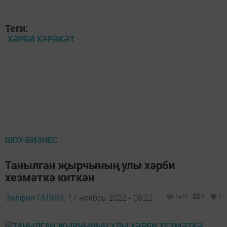
Теги:
ХӘРБИ ХӘРӘКӘТ
ШОУ-БИЗНЕС
Танылган җырчының улы хәрби
хезмәткә киткән
Зөлфия ГАЛИМ,
17 ноябрь 2022 - 08:22
1429
0
1