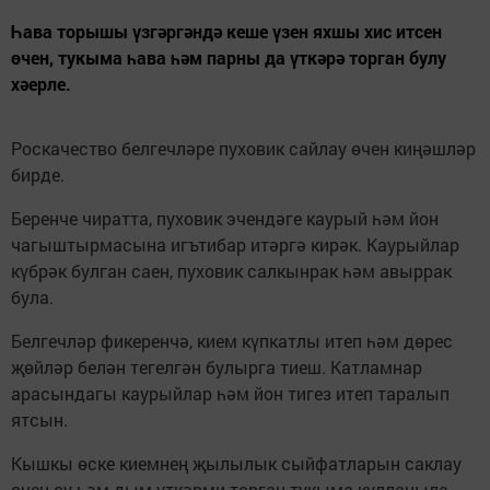
Һава торышы үзгәргәндә кеше үзен яхшы хис итсен
өчен, тукыма һава һәм парны да үткәрә торган булу
хәерле.
Роскачество белгечләре пуховик сайлау өчен киңәшләр
бирде.
Беренче чиратта, пуховик эчендәге каурый һәм йон
чагыштырмасына игътибар итәргә кирәк. Каурыйлар
күбрәк булган саен, пуховик салкынрак һәм авыррак
була.
Белгечләр фикеренчә, кием күпкатлы итеп һәм дөрес
җөйләр белән тегелгән булырга тиеш. Катламнар
арасындагы каурыйлар һәм йон тигез итеп таралып
ятсын.
Кышкы өске киемнең җылылык сыйфатларын саклау
өчен су һәм дым үткәрми торган тукыма кулланыла.