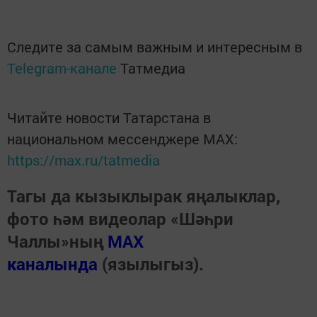
Следите за самым важным и интересным в
Telegram-канале
Татмедиа
Читайте новости Татарстана в
национальном мессенджере MАХ:
https://max.ru/tatmedia
Тагы да кызыклырак яңалыклар,
фото һәм видеолар «Шәһри
Чаллы»ның
MAX
каналында
(язылыгыз).