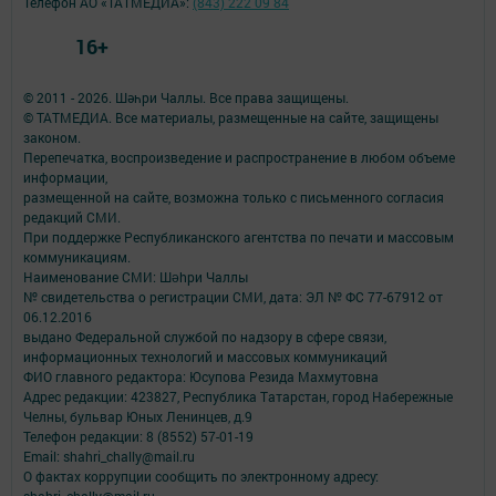
Телефон АО «ТАТМЕДИА»:
(843) 222 09 84
16+
© 2011 - 2026. Шәһри Чаллы. Все права защищены.
© ТАТМЕДИА. Все материалы, размещенные на сайте, защищены
законом.
Перепечатка, воспроизведение и распространение в любом объеме
информации,
размещенной на сайте, возможна только с письменного согласия
редакций СМИ.
При поддержке Республиканского агентства по печати и массовым
коммуникациям.
Наименование СМИ: Шəhри Чаллы
№ свидетельства о регистрации СМИ, дата: ЭЛ № ФС 77-67912 от
06.12.2016
выдано Федеральной службой по надзору в сфере связи,
информационных технологий и массовых коммуникаций
ФИО главного редактора: Юсупова Резида Махмутовна
Адрес редакции: 423827, Республика Татарстан, город Набережные
Челны, бульвар Юных Ленинцев, д.9
Телефон редакции: 8 (8552) 57-01-19
Email: shahri_chally@mail.ru
О фактах коррупции сообщить по электронному адресу:
shahri_chally@mail.ru