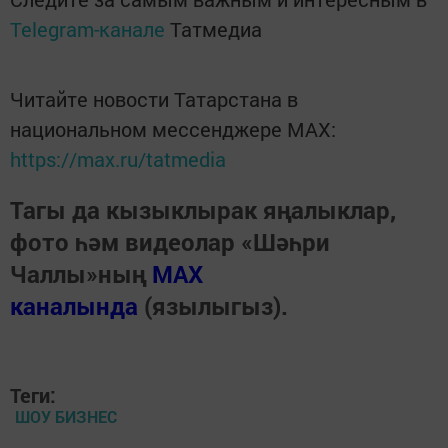
Telegram-канале
Татмедиа
Читайте новости Татарстана в
национальном мессенджере MАХ:
https://max.ru/tatmedia
Тагы да кызыклырак яңалыклар,
фото һәм видеолар «Шәһри
Чаллы»ның
MAX
каналында
(язылыгыз).
Теги:
ШОУ БИЗНЕС