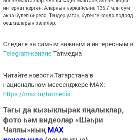
56нче мәктәпләр, 49нчы кадет мәктәбе, 84нче лицей-
интернат кергән. Аларның һәркайсына 135,7 млн сум
акча бүлеп бирелә. Тендер узган, бүгенге көндә подряд
оешмаларын эзлиләр.
Следите за самым важным и интересным в
Telegram-канале
Татмедиа
Читайте новости Татарстана в
национальном мессенджере MАХ:
https://max.ru/tatmedia
Тагы да кызыклырак яңалыклар,
фото һәм видеолар «Шәһри
Чаллы»ның
MAX
каналында
(язылыгыз).