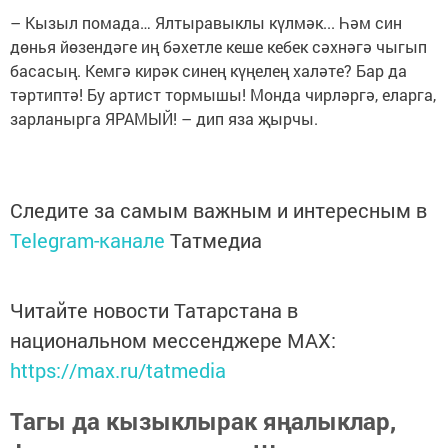
– Кызыл помада… Ялтыравыклы күлмәк... Һәм син
дөнья йөзендәге иң бәхетле кеше кебек сәхнәгә чыгып
басасың. Кемгә кирәк синең күңелең халәте? Бар да
тәртиптә! Бу артист тормышы! Монда чирләргә, еларга,
зарланырга ЯРАМЫЙ! – дип яза җырчы.
Следите за самым важным и интересным в
Telegram-канале
Татмедиа
Читайте новости Татарстана в
национальном мессенджере MАХ:
https://max.ru/tatmedia
Тагы да кызыклырак яңалыклар,