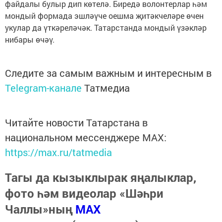
файдалы булыр дип көтелә. Биредә волонтерлар һәм
мондый формада эшләүче оешма җитәкчеләре өчен
укулар да үткәреләчәк. Татарстанда мондый үзәкләр
нибары өчәү.
Следите за самым важным и интересным в
Telegram-канале
Татмедиа
Читайте новости Татарстана в
национальном мессенджере MАХ:
https://max.ru/tatmedia
Тагы да кызыклырак яңалыклар,
фото һәм видеолар «Шәһри
Чаллы»ның
MAX