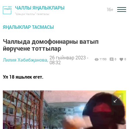
ЧАЛЛЫ ЯҢАЛЫКЛАРЫ
16+
"Шәһри Чаллы" газетасы
ЯҢАЛЫКЛАР ТАСМАСЫ
Чаллыда домофоннарны ватып
йөрүчене тоттылар
26 гыйнвар 2023 -
Лилия Хәбибҗанова,
1150
0
0
08:32
Ул 18 яшьлек егет.