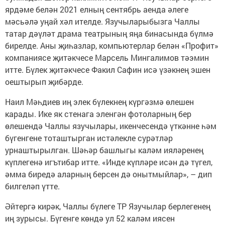
ярдәме белән 2021 елның сентябрь аенда әлеге
мәсьәлә уңай хәл ителде. Язучыларыбызга Чаллы
татар дәүләт драма театрының яңа бинасында бүлмә
бирелде. Аны җиһазлар, компьютерлар белән «Профит»
компаниясе җитәкчесе Марсель Мингалимов тәэмин
итте. Бүлек җитәкчесе Факил Сафин исә үзәкнең эшен
оештырып җибәрде.
Наил Мәһдиев иң элек бүлекнең күргәзмә өлешен
карады. Ике як стенага эленгән фотоларның бер
өлешендә Чаллы язучылары, икенчесендә үткәнне һәм
бүгенгене тоташтырган истәлекле сурәтләр
урнаштырылган. Шәһәр башлыгы каләм ияләренең
күплегенә игътибар итте. «Инде күпләре исән дә түгел,
әмма биредә аларның берсен дә онытмыйлар», – дип
билгеләп үтте.
Әйтергә кирәк, Чаллы бүлеге ТР Язучылар берлегенең
иң зурысы. Бүгенге көндә ул 52 каләм иясен