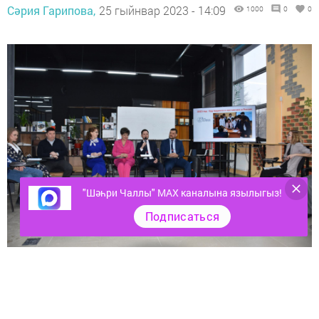
Сәрия Гарипова,
25 гыйнвар 2023 - 14:09
1000
0
0
"Шәһри Чаллы" MAX каналына язылыгыз!
Подписаться
Санкцияләр шартларында кирәкле товарларны
үзебездә җитештерергә өйрәнергә кирәк.