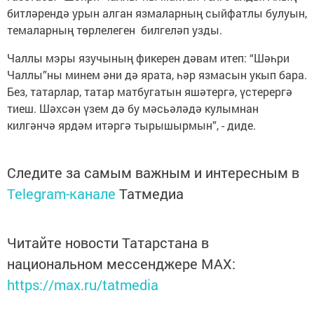
битләрендә урын алган язмаларның сыйфатлы булуын,
темаларның төрлелеген билгеләп узды.
Чаллы мэры язучының фикерен дәвам итеп: “Шәһри
Чаллы”ны минем әни дә ярата, һәр язмасын укып бара.
Без, татарлар, татар матбугатын яшәтергә, үстерергә
тиеш. Шәхсән үзем дә бу мәсьәләдә кулымнан
килгәнчә ярдәм итәргә тырышырмын”, - диде.
Следите за самым важным и интересным в
Telegram-канале
Татмедиа
Читайте новости Татарстана в
национальном мессенджере MАХ:
https://max.ru/tatmedia