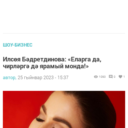
ШОУ-БИЗНЕС
Илсөя Бәдретдинова: «Еларга да,
чирләргә дә ярамый монда!»
автор,
25 гыйнвар 2023 - 15:37
1093
0
1