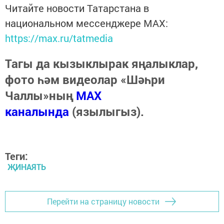
Читайте новости Татарстана в
национальном мессенджере MАХ:
https://max.ru/tatmedia
Тагы да кызыклырак яңалыклар,
фото һәм видеолар «Шәһри
Чаллы»ның
MAX
каналында
(язылыгыз).
Теги:
ҖИНАЯТЬ
Перейти на страницу новости