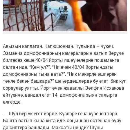
Авызын каплаган. Капюшоннан. Кулында – чүкеч.
Заманча домофоннарның камераларын ватып йөрүче
билгесез кеше 40/04 йорты яшәүчеләрне пошаманга
салган иде. “Кем ул?”, “Ни өчен 40/04 йортындагы
домофоннарны гына вата?”, “Ник мәкерле эшләрен
төнлә белән башкара?” шәһәрдәшләрдә бу егет бик күп
сораулар уятты. Йорт өчен җаваплы Зөлфия Исхакова
әйтүенчә, вандал егет 14 домофонга зыян салырга
өлгерде.
- Шул бер үк егет йөрде. Күзләре генә күренеп тора.
Башта ватып кына китә иде, соңыннан өстеннән буяу
да сиптерә башлады. Максаты нинди? Шуны