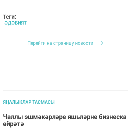
Теги:
ӘДӘБИЯТ
Перейти на страницу новости
ЯҢАЛЫКЛАР ТАСМАСЫ
Чаллы эшмәкәрләре яшьләрне бизнеска
өйрәтә