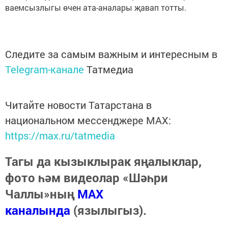
ваемсызлыгы өчен ата-аналары җавап тотты.
Следите за самым важным и интересным в
Telegram-канале
Татмедиа
Читайте новости Татарстана в
национальном мессенджере MАХ:
https://max.ru/tatmedia
Тагы да кызыклырак яңалыклар,
фото һәм видеолар «Шәһри
Чаллы»ның
MAX
каналында
(язылыгыз).