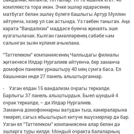
комплекста тора икән. Эчке эшләр идарәсенең
матбугат белән эшләү бүлеге башлыгы Артур Муллин
әйтүенчә, хәзер ул сак астында. Үз гаебен таныган. Аңа
карата “Вандализм” маддәсе буенча җинаять эше
кузгатылачак. Кылган гамәлләренең сәбәбе һәм
салынган зыян күләме ачыклана.
“Таттелеком” компаниясенең Чаллыдагы филиалы
җитәкчесе Илдар Нургалиев әйтүенчә, бер заманча
домофон панелен урнаштыру 40 мең сумга баса. Ел
башыннан инде 27 панель алыштырганнар.
- Узган елдан 15 вандализм очрагы теркәлде.
Барлыгы 37 панель алыштырдык. Быел шундый 4
очрак теркәлде, – ди Илдар Нургалиев.
Заманча домофоннарны ватудан тыш, камераларына
төкереп, сагыз ябыштырып китүче яшүсмерләр дә бар.
Узган ел “Таттелеком” компаниясенә алар белән дә
эшләргә туры килде. Мондый очракта балаларның