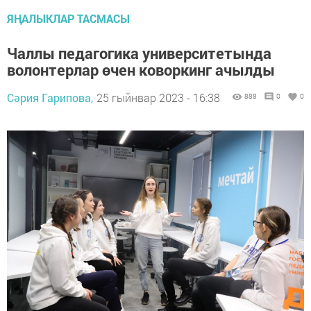
ЯҢАЛЫКЛАР ТАСМАСЫ
Чаллы педагогика университетында
волонтерлар өчен коворкинг ачылды
Сәрия Гарипова,
25 гыйнвар 2023 - 16:38
888
0
0