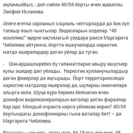
аңламыйбыз, - дип сөйли 40/04 йорты өчен җаваплы
Зөлфия Исхакова.
Әлеге егеткә зарланып социаль челтәрләрдә дә бик күп
тапкыр язып чыктылар. Видеоларын элделәр. “40
комплекс” җирле иҗтимагый үзидарә рәисе Маргарита
Чибилева әйтүенчә, йортта яшәүчеләрдә наркотик
матдә яшерәләрдер дигән уйлар да туган.
- Шәһәрдәшләребез бу галәмәтләрне авыру яшүсмер
кулы эшедер дип уйлады. Наркотик кулланучылардыр
дигән фикерләр дә яңгырады. Йорт территориясендә
наркотик матдәләр яшерәләр дә, шуларны икенчеләре
алырга килә. Шуңа күрә беркем белмәсен өчен
домофон видеокамераларын ваталар дигән фаразлар
бар иде. Мондый очракта нәрсә уйламак кирәк? 40/04
йортындагы домофоннарны гына ваталар бит! – ди
Маргарита Чибилева.
Вандалны, ниһаять, тоттылар. Ул 18 яшьлек егет. 48