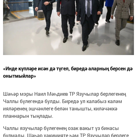
«Инде күпләре исән дә түгел, биредә аларның берсен дә
онытмыйлар»
Шәһәр мэры Наил Мәһдиев ТР Язучылар берлегенең
Чаллы бүлегендә булды. Биредә ул калабыз каләм
ияләренең эшчәнлеге белән танышты, киләчәккә
планнарын тыңлады.
Чаллы язучылар бүлегенең озак вакыт үз бинасы
булмады. Шәһәр хакимияте һәм ТР Язучылар берлеге