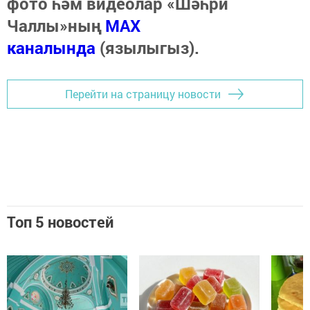
фото һәм видеолар «Шәһри
Чаллы»ның
MAX
каналында
(язылыгыз).
Перейти на страницу новости
Топ 5 новостей