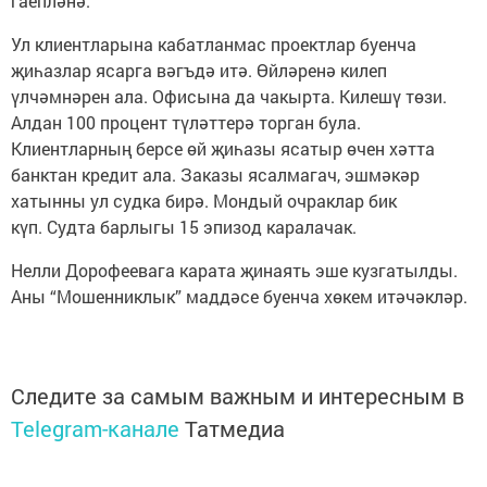
гаепләнә.
Ул клиентларына кабатланмас проектлар буенча
җиһазлар ясарга вәгъдә итә. Өйләренә килеп
үлчәмнәрен ала. Офисына да чакырта. Килешү төзи.
Алдан 100 процент түләттерә торган була.
Клиентларның берсе өй җиһазы ясатыр өчен хәтта
банктан кредит ала. Заказы ясалмагач, эшмәкәр
хатынны ул судка бирә. Мондый очраклар бик
күп. Судта барлыгы 15 эпизод каралачак.
Нелли Дорофеевага карата җинаять эше кузгатылды.
Аны “Мошенниклык” маддәсе буенча хөкем итәчәкләр.
Следите за самым важным и интересным в
Telegram-канале
Татмедиа