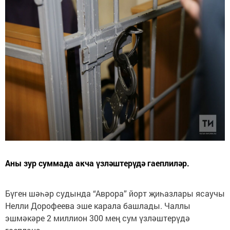
Аны зур суммада акча үзләштерүдә гаеплиләр.
Бүген шәһәр судында “Аврора” йорт җиһазлары ясаучы
Нелли Дорофеева эше карала башлады. Чаллы
эшмәкәре 2 миллион 300 мең сум үзләштерүдә