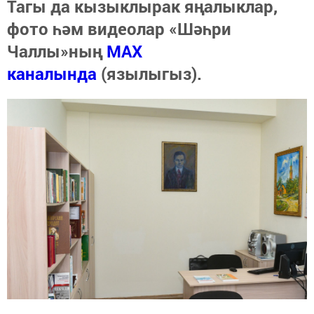
Тагы да кызыклырак яңалыклар,
фото һәм видеолар «Шәһри
Чаллы»ның
MAX
каналында
(язылыгыз).