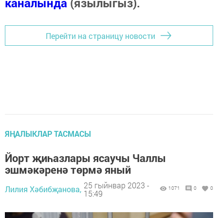
каналында
(язылыгыз).
Перейти на страницу новости
ЯҢАЛЫКЛАР ТАСМАСЫ
Йорт җиһазлары ясаучы Чаллы
эшмәкәренә төрмә яный
25 гыйнвар 2023 -
Лилия Хәбибҗанова,
1071
0
0
15:49