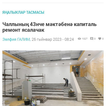
ЯҢАЛЫКЛАР ТАСМАСЫ
Чаллының 43нче мәктәбенә капиталь
ремонт ясалачак
Зөлфия ГАЛИМ,
26 гыйнвар 2023 - 08:24
1027
0
0