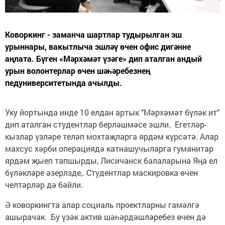
Коворкинг - заманча шартлар тудырылган эш
урыннары, вакытлыча эшләү өчен офис дигәнне
аңлата. Бүген «Мәрхәмәт үзәге» дип аталган андый
урын волонтерлар өчен шәһәребезнең
педуниверситетында ачылды.
Уку йортында инде 10 елдан артык "Мәрхәмәт бүләк ит"
дип аталган студентлар берләшмәсе эшли. Егетләр-
кызлар үзләре теләп мохтаҗларга ярдәм күрсәтә. Алар
махсус хәрби операциядә катнашучыларга гуманитар
ярдәм җыеп тапшырды, Лисичанск балаларына Яңа ел
бүләкләре әзерлзде,. Студентлар маскировка өчен
челтәрләр дә бәйли.
Ә коворкингта алар социаль проектларны гамәлгә
ашырачак. Бу үзәк актив шәһәрдәшләребез өчен дә