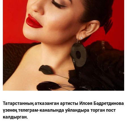
Татарстанның атказанган артисты Илсөя Бәдретдинова
үзенең телеграм-каналында уйландыра торган пост
калдырган.