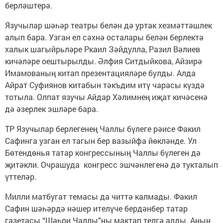
берләштерә.
Язучылар шәһәр театры белән дә уртак хезмәттәшлек
алып бара. Узган ел сәхнә осталары белән берлектә
халык шагыйрьләре Ркаил Зәйдулла, Разил Вәлиев
кичәләре оештырылды. Әлфия Ситдыйкова, Айзирә
Имамованың китап презентацияләре булды. Алда
Айрат Суфиянов китабын тәкъдим итү чарасы күздә
тотыла. Олпат язучы Айдар Хәлимнең иҗат кичәсенә
дә әзерлек эшләре бара.
ТР Язучылар берлегенең Чаллы бүлеге рәисе Факил
Сафинга узган ел тагын бер вазыйфа йөкләнде. Ул
Бөтендөнья татар конгрессының Чаллы бүлеген дә
җитәкли. Очрашуда конгресс эшчәнлегенә дә тукталып
үттеләр.
Милли матбугат темасы да читтә калмады. Факил
Сафин шәһәрдә нәшер ителүче бердәнбер татар
газетасы “Шәһри Чаллы”ны мактап телгә алды. Аның