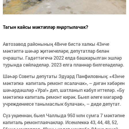
Тагын кайсы мәктәпләр яңартылачак?
Автозавод районының 48нче бистә халкы 43нче
мәктәптә шәһәр җитәкчеләре, депутатлар белән
очрашты. Гадәттәгечә 2022 елда башкарылган эшләр
турында сөйләделәр. 2023 елга планнар билгеләделәр.
Шәһәр Советы депутаты Эдуард Панфиловның: «43нче
мәктәпкә капиталь ремонт ясалачак», – дигән хәбәрен
шәһәрдәшләр «Ура!» дип, шатланып кабул иттеләр. «Бу
мәктәпкә капиталь ремонт кирәк. Быел әлеге мәгариф
учреждениесе танымаслык булачак», – диде депутат.
Сүз уңаеннан, быел Чаллыда 950 млн сумга 7 мәктәпне
капиталь ремонтлаячаклар. Исемлеккә 43, 44, 48, 52,