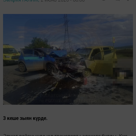
3 кеше зыян күрде.
Әлмәт районында юл-транспорт һәлакәте булды. Киа