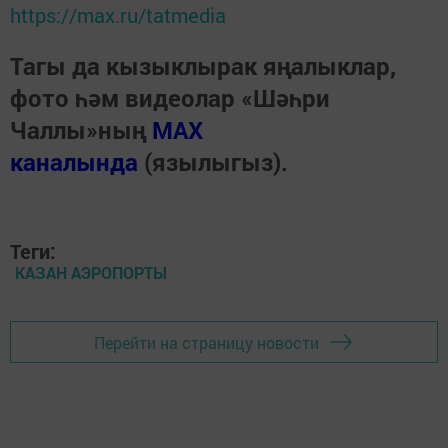
https://max.ru/tatmedia
Тагы да кызыклырак яңалыклар,
фото һәм видеолар «Шәһри
Чаллы»ның
MAX
каналында
(язылыгыз).
Теги:
КАЗАН АЭРОПОРТЫ
Перейти на страницу новости