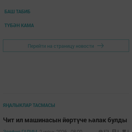
БАШ ТАБИБ
ТҮБӘН КАМА
Перейти на страницу новости
ЯҢАЛЫКЛАР ТАСМАСЫ
Чит ил машинасын йөртүче һәлак булды
Зөлфия ГАЛИМ,
2 июнь 2026 - 08:00
979
0
0