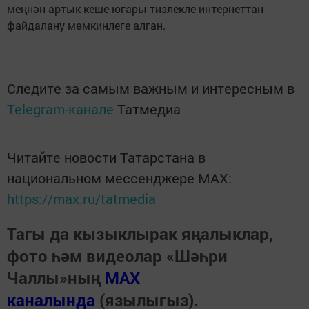
меңнән артык кеше югары тизлекле интернеттан
файдалану мөмкинлеге алган.
Следите за самым важным и интересным в
Telegram-канале
Татмедиа
Читайте новости Татарстана в
национальном мессенджере MАХ:
https://max.ru/tatmedia
Тагы да кызыклырак яңалыклар,
фото һәм видеолар «Шәһри
Чаллы»ның
MAX
каналында
(язылыгыз).