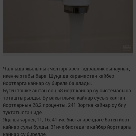
Чаллыда җылылык челтәрләрен гидравлик сынауның
икенче этабы бара. Шуңа да карамастан кайбер
йортларга кайнар су бирелә башлады.
Бүген төшке аштан соң 68 йорт кайнар су системасына
тоташтырылды. Бу вакытлыча кайнар сусыз калган
йортларның 28,2 проценты. 241 йортка кайнар су биү
туктатылган иде.
Яңа шәһәрнең 11, 16, 41нче бистәләрендәге бөтен йорт
кайнар сулы булды. 31нче бистәдәге кайбер йортларга
кайнар су бирелде.