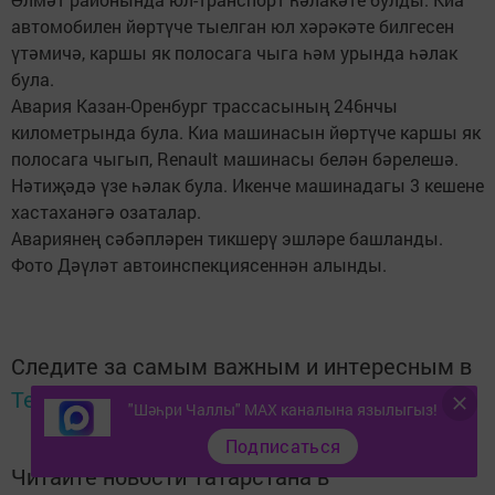
автомобилен йөртүче тыелган юл хәрәкәте билгесен
үтәмичә, каршы як полосага чыга һәм урында һәлак
була.
Авария Казан-Оренбург трассасының 246нчы
километрында була. Киа машинасын йөртүче каршы як
полосага чыгып, Renault машинасы белән бәрелешә.
Нәтиҗәдә үзе һәлак була. Икенче машинадагы 3 кешене
хастаханәгә озаталар.
Авариянең сәбәпләрен тикшерү эшләре башланды.
Фото Дәүләт автоинспекциясеннән алынды.
Следите за самым важным и интересным в
Telegram-канале
Татмедиа
"Шәһри Чаллы" MAX каналына язылыгыз!
Подписаться
Читайте новости Татарстана в