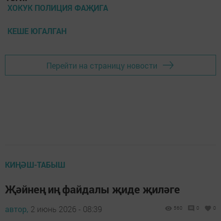
ХОКУК ПОЛИЦИЯ ФАҖИГА
КЕШЕ ЮГАЛГАН
Перейти на страницу новости
КИҢӘШ-ТАБЫШ
Җәйнең иң файдалы җиде җиләге
автор,
2 июнь 2026 - 08:39
560
0
0