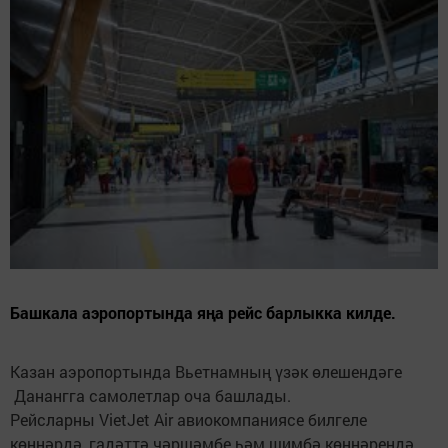
Башкала аэропортында яңа рейс барлыкка килде.
Казан аэропортында Вьетнамның үзәк өлешендәге
Данангга самолетлар оча башлады.
Рейсларны VietJet Air авиокомпаниясе билгеле
көннәрдә, гадәттә чәршәмбе һәм шимбә көннәрендә