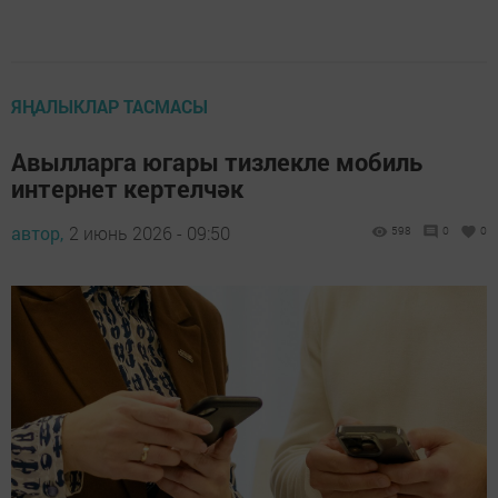
ЯҢАЛЫКЛАР ТАСМАСЫ
Авылларга югары тизлекле мобиль
интернет кертелчәк
автор,
2 июнь 2026 - 09:50
598
0
0