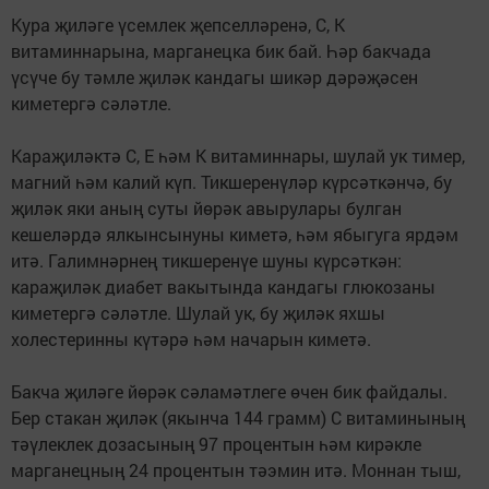
Кура җиләге үсемлек җепселләренә, С, К
витаминнарына, марганецка бик бай. Һәр бакчада
үсүче бу тәмле җиләк кандагы шикәр дәрәҗәсен
киметергә сәләтле.
Караҗиләктә C, E һәм К витаминнары, шулай ук тимер,
магний һәм калий күп. Тикшеренүләр күрсәткәнчә, бу
җиләк яки аның суты йөрәк авырулары булган
кешеләрдә ялкынсынуны киметә, һәм ябыгуга ярдәм
итә. Галимнәрнең тикшеренүе шуны күрсәткән:
караҗиләк диабет вакытында кандагы глюкозаны
киметергә сәләтле. Шулай ук, бу җиләк яхшы
холестеринны күтәрә һәм начарын киметә.
Бакча җиләге йөрәк сәламәтлеге өчен бик файдалы.
Бер стакан җиләк (якынча 144 грамм) С витаминының
тәүлеклек дозасының 97 процентын һәм кирәкле
марганецның 24 процентын тәэмин итә. Моннан тыш,