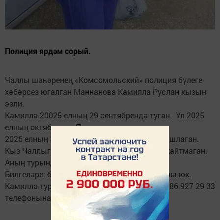
Полиция ярдәм сорый.
Чаллы шәһәренең «Комсомольский» полиция бүлеге
хәбәрсез югалган Маннанова Камилла Руслан кызын
эзли.
Камилла 20025 елның 29 сентябрендә туган. Ул 2025
елның октябрендә Пенза өлкәсенә киткән.
2026 елның 3 маеннан элемтәгә чыкмый башлаган.
Кыз Чаллыга кайтырга тиеш булган, әмма кайтмаган.
Аның турында бернинди дә хәбәр юк.
Билгеләре: буе 148 см, татуировка, шрамнары юк.
Камилла турында мәгълүматлар булса +7 986 927 29 33
телефонына шалтыратырга кирәк.