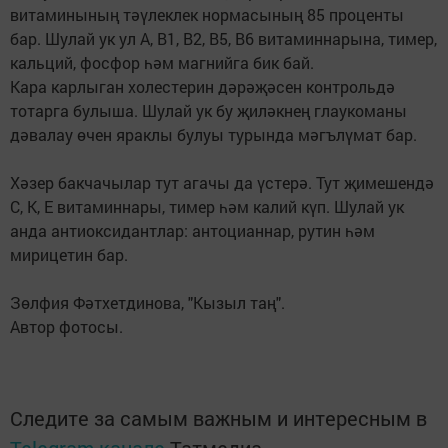
витаминының тәүлеклек нормасының 85 проценты
бар. Шулай ук ул А, В1, В2, В5, В6 витаминнарына, тимер,
кальций, фосфор һәм магнийга бик бай.
Кара карлыган холестерин дәрәҗәсен контрольдә
тотарга булыша. Шулай ук бу җиләкнең глаукоманы
дәвалау өчен яраклы булуы турында мәгълүмат бар.
Хәзер бакчачылар тут агачы да үстерә. Тут җимешендә
С, К, Е витаминнары, тимер һәм калий күп. Шулай ук
анда антиоксидантлар: антоцианнар, рутин һәм
мирицетин бар.
Зөлфия Фәтхетдинова, "Кызыл таң".
Автор фотосы.
Следите за самым важным и интересным в