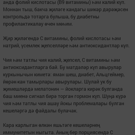
анда фолий кислотасы (В9 витамины) һәм калий күп.
Моннан тыш, бакча җиләге кандагы шикәр дәрәҗәсен
контрольдә тотарга булыша, бу диабетны
профилактикалау өчен мөһим.
Җир җиләгендә С витамины, фолий кислотасы һәм
натрий, үсемлек җепселләре һәм антиоксидантлар күп.
Чия һәм татлы чия калий, җепсел, С витамины һәм
антиоксидантларга бай. Бу матдәләр күп авырулар
куркынычын киметә: яман шеш, диабет, Альцгеймер,
йөрәк-кан тамырлары авырулары. Шулай ук бу
җимешләрдә мелатонин — йокларга кирәк булганда
баш миенә сигнал бирә торган гормон күп. Шуңа күрә
чия һәм татлы чия ашау йокы проблемалары булган
кешеләргә дә файдалы булачак.
Кара карлыган өлкән яшьтәге кешеләрнең
иммунитетын ныгыта. Аның бер порциясендә С