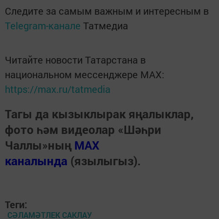
Следите за самым важным и интересным в
Telegram-канале
Татмедиа
Читайте новости Татарстана в
национальном мессенджере MАХ:
https://max.ru/tatmedia
Тагы да кызыклырак яңалыклар,
фото һәм видеолар «Шәһри
Чаллы»ның
MAX
каналында
(язылыгыз).
Теги:
СӘЛАМӘТЛЕК САКЛАУ