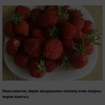
Яман шештән, йөрәк авыруыннан саклану өчен аларны
ешрак ашагыз.