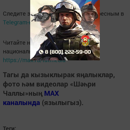
Следите за самым важным и интересным в
Telegram-канале
Татмедиа
Читайте новости Татарстана в
национальном мессенджере MАХ:
https://max.ru/tatmedia
Тагы да кызыклырак яңалыклар,
фото һәм видеолар «Шәһри
Чаллы»ның
MAX
каналында
(язылыгыз).
Теги: