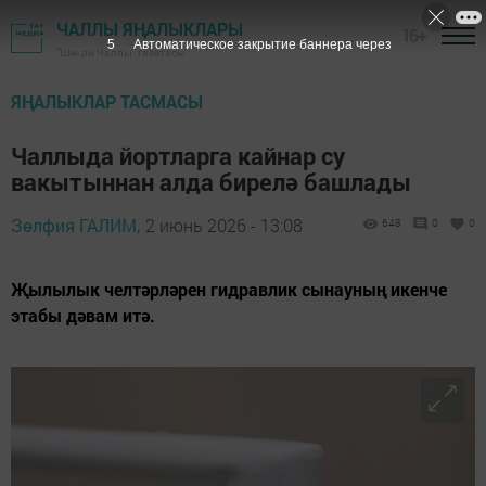
ЧАЛЛЫ ЯҢАЛЫКЛАРЫ
16+
3
Автоматическое закрытие баннера через
"Шәһри Чаллы" газетасы
ЯҢАЛЫКЛАР ТАСМАСЫ
Чаллыда йортларга кайнар су
вакытыннан алда бирелә башлады
Зөлфия ГАЛИМ,
2 июнь 2026 - 13:08
648
0
0
Җылылык челтәрләрен гидравлик сынауның икенче
этабы дәвам итә.