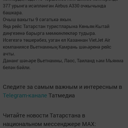
377 урынга исәпләнгән Airbus A330 очкычында
башкара.
Очыш вакыты 9 сәгатькә якын.
Яңа рейс Татарстан туристларына Көньяк-Кытай
диңгезенә барырга мөмкинлекләр тудыра.
Исегезгә төшерәбез, узган ел Казаннан VietJet Air
компаниясе Вьетнамның Камрань шәһәренә рейс
ачты.
Дананг шәһәре Вьетнамны, Лаос, Таиланд һәм Мьянма
белән бәйли.
Следите за самым важным и интересным в
Telegram-канале
Татмедиа
Читайте новости Татарстана в
национальном мессенджере MАХ: