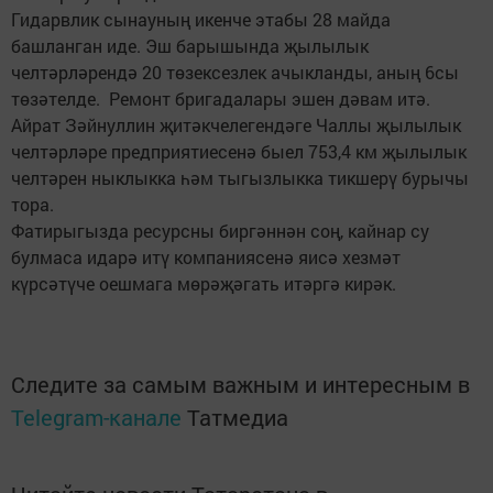
Гидарвлик сынауның икенче этабы 28 майда
башланган иде. Эш барышында җылылык
челтәрләрендә 20 төзексезлек ачыкланды, аның 6сы
төзәтелде. Ремонт бригадалары эшен дәвам итә.
Айрат Зәйнуллин җитәкчелегендәге Чаллы җылылык
челтәрләре предприятиесенә быел 753,4 км җылылык
челтәрен ныклыкка һәм тыгызлыкка тикшерү бурычы
тора.
Фатирыгызда ресурсны биргәннән соң, кайнар су
булмаса идарә итү компаниясенә яисә хезмәт
күрсәтүче оешмага мөрәҗәгать итәргә кирәк.
Следите за самым важным и интересным в
Telegram-канале
Татмедиа