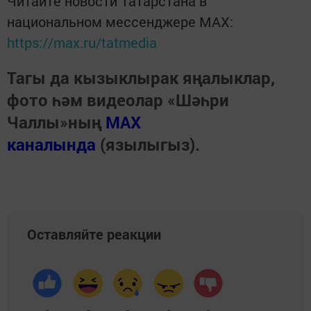
Читайте новости Татарстана в
национальном мессенджере MАХ:
https://max.ru/tatmedia
Тагы да кызыклырак яңалыклар,
фото һәм видеолар «Шәһри
Чаллы»ның
MAX
каналында
(язылыгыз).
Оставляйте реакции