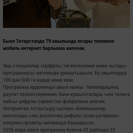
Быел Татарстанда 79 авылында югары тизлекле
мобиль интернет барлыкка киләчәк.
Яңа станцияләр «Цифрлы тигезсезлекне юкка чыгару»
программасы нигезендә урнаштырыла. Бу авылларда
100 дән 500 гә кадәр кеше яши.
Программа ярдәмендә авыл халкы телемедицина,
дәүләт хезмәтләреннән, банк кушымталары һәм теләсә
кайсы цифрлы сервистан файдалана алачак.
Интернетка тоташтыру эшләре «Белешмәләр
икътисады һәм дәүләтнең цифрлы үсеш-үзгәреше»
илкүләм проекты нигезендә башкарыла.
2025 елда әлеге программа буенча 42 районда 33