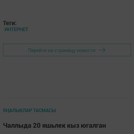
Теги:
ИНТЕРНЕТ
Перейти на страницу новости
ЯҢАЛЫКЛАР ТАСМАСЫ
Чаллыда 20 яшьлек кыз югалган