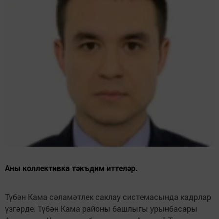
Аны коллективка тәкъдим иттеләр.
Түбән Кама сәламәтлек саклау системасында кадрлар
үзгәрде. Түбән Кама районы башлыгы урынбасары