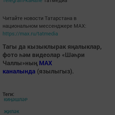
Telegram-канале
Татмедиа
Читайте новости Татарстана в
национальном мессенджере MАХ:
https://max.ru/tatmedia
Тагы да кызыклырак яңалыклар,
фото һәм видеолар «Шәһри
Чаллы»ның
MAX
каналында
(язылыгыз).
Теги:
КИҢӘШЛӘР
ҖИЛӘК