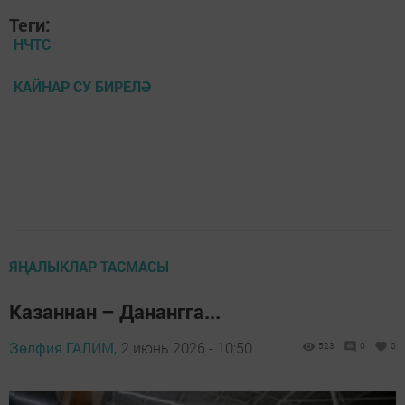
Теги:
НЧТС
КАЙНАР СУ БИРЕЛӘ
ЯҢАЛЫКЛАР ТАСМАСЫ
Казаннан – Данангга...
Зөлфия ГАЛИМ,
2 июнь 2026 - 10:50
523
0
0