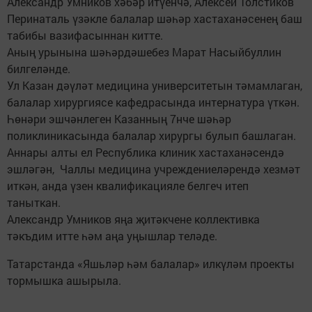
Александр Умников хәбәр итүенчә, Алексей Толстиков
Перинаталь үзәкле балалар шәһәр хастаханәсенең баш
табибы вазифасыннан китте.
Аның урынына шәһәрдәшебез Марат Насыйбуллин
билгеләнде.
Ул Казан дәүләт медицина университетын тәмамлаган,
балалар хирургиясе кафедрасында интернатура үткән.
Һөнәри эшчәнлеген Казанның 7нче шәһәр
поликлиникасында балалар хирургы булып башлаган.
Аннары алты ел Республика клиник хастаханәсендә
эшләгән, Чаллы медицина учреждениеләрендә хезмәт
иткән, анда үзен квалификацияле белгеч итеп
таныткан.
Александр Умников яңа җитәкчене коллективка
тәкъдим итте һәм аңа уңышлар теләде.
Татарстанда «Яшьләр һәм балалар» илкүләм проекты
тормышка ашырыла.