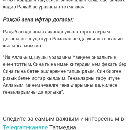
кадәр Рәҗәб ае уразасын тотмакка».
Рәҗәб аена ифтар догасы:
Рәҗәб аенда авыз ачканда укыла торган аерым
догасы юк, шуңа күрә Рамазан аенда укыла торганын
кылырга мөмкин:
“Йә Аллаһым, шушы уразамны Үзеңнең ризалыгың
өчен тоттым, Сиңа гына иман китердем һәм фәкать бер
Сиңа гына бөтен эшләремне тапшырдым. Син биргән
ризык белән ифтар кылдым. Гөнаһларны гафу итүче
Аллаһым, минем әүвәлге гөнаһларымны да, киләсе
гөнаһларымны да ярлыка”.
Следите за самым важным и интересным в
Telegram-канале
Татмедиа