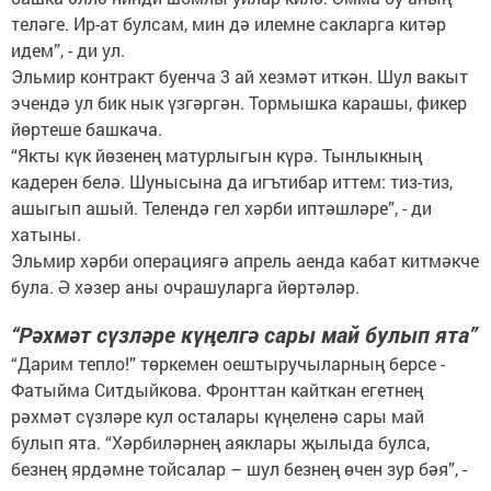
теләге. Ир-ат булсам, мин дә илемне сакларга китәр
идем”, - ди ул.
Эльмир контракт буенча 3 ай хезмәт иткән. Шул вакыт
эчендә ул бик нык үзгәргән. Тормышка карашы, фикер
йөртеше башкача.
“Якты күк йөзенең матурлыгын күрә. Тынлыкның
кадерен белә. Шунысына да игътибар иттем: тиз-тиз,
ашыгып ашый. Телендә гел хәрби иптәшләре”, - ди
хатыны.
Эльмир хәрби операциягә апрель аенда кабат китмәкче
була. Ә хәзер аны очрашуларга йөртәләр.
“Рәхмәт сүзләре күңелгә сары май булып ята”
“Дарим тепло!” төркемен оештыручыларның берсе -
Фатыйма Ситдыйкова. Фронттан кайткан егетнең
рәхмәт сүзләре кул осталары күңеленә сары май
булып ята. “Хәрбиләрнең аяклары җылыда булса,
безнең ярдәмне тойсалар – шул безнең өчен зур бәя”, -