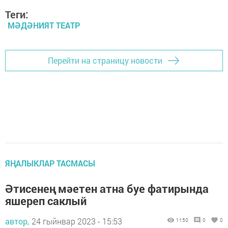
Теги:
МӘДӘНИЯТ ТЕАТР
Перейти на страницу новости
ЯҢАЛЫКЛАР ТАСМАСЫ
Әтисенең мәетен атна буе фатирында
яшереп саклый
автор,
24 гыйнвар 2023 - 15:53
1150
0
0