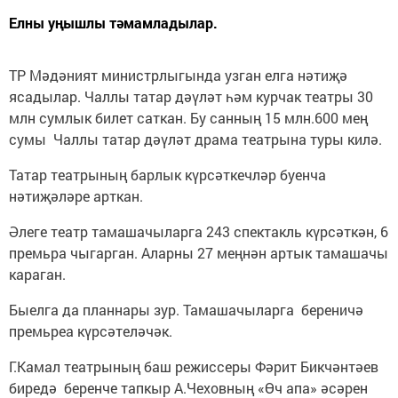
Елны уңышлы тәмамладылар.
ТР Мәдәният министрлыгында узган елга нәтиҗә
ясадылар. Чаллы татар дәүләт һәм курчак театры 30
млн сумлык билет саткан. Бу санның 15 млн.600 мең
сумы Чаллы татар дәүләт драма театрына туры килә.
Татар театрының барлык күрсәткечләр буенча
нәтиҗәләре арткан.
Әлеге театр тамашачыларга 243 спектакль күрсәткән, 6
премьра чыгарган. Аларны 27 меңнән артык тамашачы
караган.
Быелга да планнары зур. Тамашачыларга береничә
премьреа күрсәтеләчәк.
Г.Камал театрының баш режиссеры Фәрит Бикчәнтәев
биредә беренче тапкыр А.Чеховның «Өч апа» әсәрен