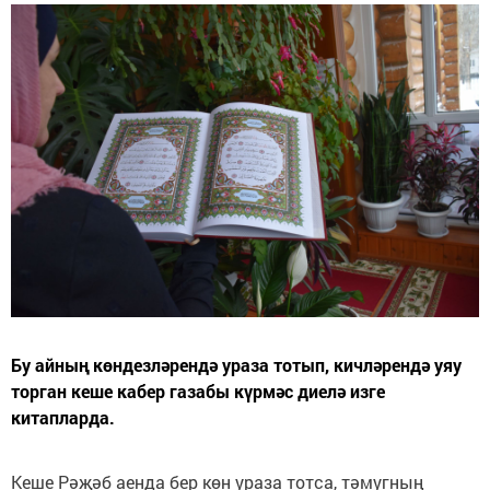
Бу айның көндезләрендә ураза тотып, кичләрендә уяу
торган кеше кабер газабы күрмәс диелә изге
китапларда.
Кеше Рәҗәб аенда бер көн ураза тотса, тәмугның