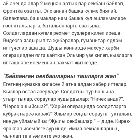
ай эчендә алар 2 меңнән артык пар оекбаш бәйләп,
фронтка озатты. Әле аннан башка күпме бияләй,
балаклава, башмаклар һәм башка кул эшләнмәләре
госпитальләргә, батальоннарга озатыла.
Солдатлардан күпме рәхмәт сүзләре килеп ирешә!
Видеога яздырып та җибәрәләр, гуманитар ярдәм
илтүчеләр аша да. Шушы көннәрдә махсус хәрби
операциядән ялга кайткан Эльмир үзе килеп, кызларга
иптәшләре исеменнән рәхмәт җиткерде.
“Бәйләнгән оекбашларны ташларга жәл”
Егетнең кунакка киләсен 2 атна алдан хәбәр иттеләр.
Кызлар өстәл әзерләде. Солдатны түр башына
утырттылар, сораулар яудырдылар: “Ничек анда?”,
“Нәрсә ашыйсыз?”, “Хәрби операциядә солдатларга
күбрәк нәрсә кирәк?” Эльмир соңгы сорауга тукталып,
ике дә уйламыйча: “Җылы оекбашлар!” – диде. Кирәк-
яраклар исемлеге зур инде. Әмма оекбашларның
чынлап та әһәмияте зур икән.