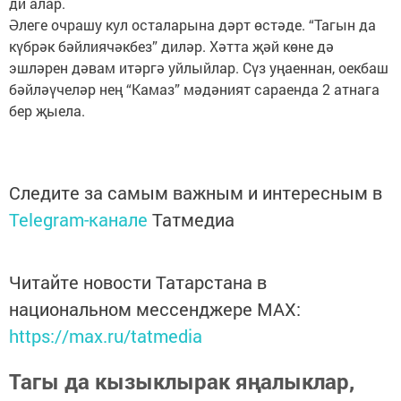
ди алар.
Әлеге очрашу кул осталарына дәрт өстәде. “Тагын да
күбрәк бәйлиячәкбез” диләр. Хәтта җәй көне дә
эшләрен дәвам итәргә уйлыйлар. Сүз уңаеннан, оекбаш
бәйләүчеләр нең “Камаз” мәдәният сараенда 2 атнага
бер җыела.
Следите за самым важным и интересным в
Telegram-канале
Татмедиа
Читайте новости Татарстана в
национальном мессенджере MАХ:
https://max.ru/tatmedia
Тагы да кызыклырак яңалыклар,