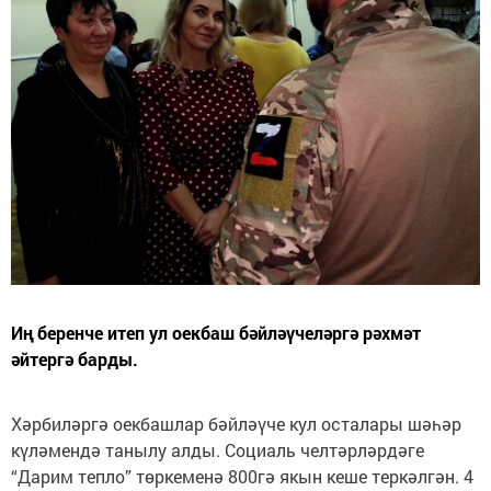
Иң беренче итеп ул оекбаш бәйләүчеләргә рәхмәт
әйтергә барды.
Хәрбиләргә оекбашлар бәйләүче кул осталары шәһәр
күләмендә танылу алды. Социаль челтәрләрдәге
“Дарим тепло” төркеменә 800гә якын кеше теркәлгән. 4