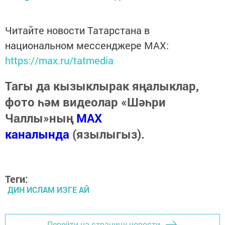
Читайте новости Татарстана в
национальном мессенджере MАХ:
https://max.ru/tatmedia
Тагы да кызыклырак яңалыклар,
фото һәм видеолар «Шәһри
Чаллы»ның
MAX
каналында
(язылыгыз).
Теги:
ДИН ИСЛАМ ИЗГЕ АЙ
Перейти на страницу новости