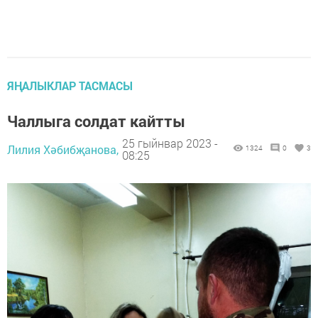
ЯҢАЛЫКЛАР ТАСМАСЫ
Чаллыга солдат кайтты
25 гыйнвар 2023 -
Лилия Хәбибҗанова,
1324
0
3
08:25