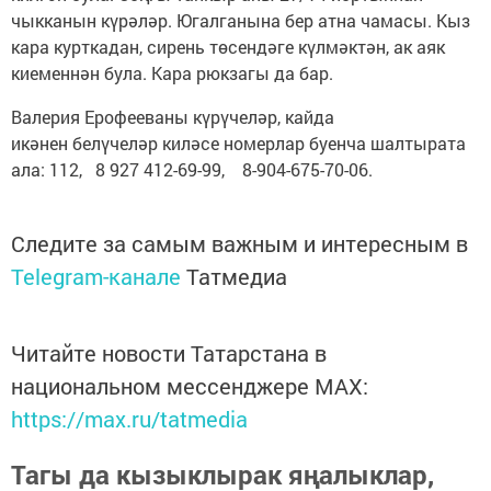
чыкканын күрәләр. Югалганына бер атна чамасы. Кыз
кара курткадан, сирень төсендәге күлмәктән, ак аяк
киеменнән була. Кара рюкзагы да бар.
Валерия Ерофееваны күрүчеләр, кайда
икәнен белүчеләр киләсе номерлар буенча шалтырата
ала: 112, 8 927 412-69-99, 8-904-675-70-06.
Следите за самым важным и интересным в
Telegram-канале
Татмедиа
Читайте новости Татарстана в
национальном мессенджере MАХ:
https://max.ru/tatmedia
Тагы да кызыклырак яңалыклар,