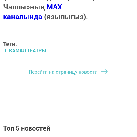
Чаллы»ның
MAX
каналында
(язылыгыз).
Теги:
Г. КАМАЛ ТЕАТРЫ.
Перейти на страницу новости
Топ 5 новостей