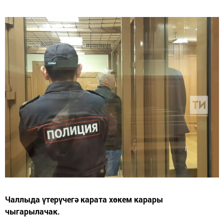
Чаллыда үтерүчегә карата хөкем карары
чыгарылачак.