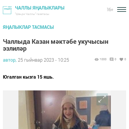
ЧАЛЛЫ ЯҢАЛЫКЛАРЫ
16+
"Шәһри Чаллы" газетасы
ЯҢАЛЫКЛАР ТАСМАСЫ
Чаллыда Казан мәктәбе укучысын
эзлиләр
автор,
25 гыйнвар 2023 - 10:25
1000
0
0
Югалган кызга 15 яшь.