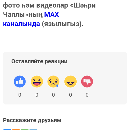
фото һәм видеолар «Шәһри
Чаллы»ның
MAX
каналында
(язылыгыз).
Оставляйте реакции
0
0
0
0
0
Расскажите друзьям