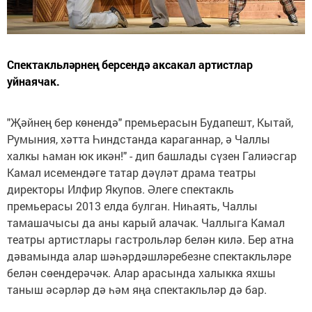
Спектакльләрнең берсендә аксакал артистлар
уйнаячак.
"Җәйнең бер көнендә" премьерасын Будапешт, Кытай,
Румыния, хәтта Һиндстанда караганнар, ә Чаллы
халкы һаман юк икән!" - дип башлады сүзен Галиәсгар
Камал исемендәге татар дәүләт драма театры
директоры Илфир Якупов. Әлеге спектакль
премьерасы 2013 елда булган. Ниһаять, Чаллы
тамашачысы да аны карый алачак. Чаллыга Камал
театры артистлары гастрольләр белән килә. Бер атна
дәвамында алар шәһәрдәшләребезне спектакльләре
белән сөендерәчәк. Алар арасында халыкка яхшы
таныш әсәрләр дә һәм яңа спектакльләр дә бар.