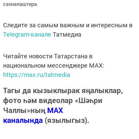
сәхнәләштерә.
Следите за самым важным и интересным в
Telegram-канале
Татмедиа
Читайте новости Татарстана в
национальном мессенджере MАХ:
https://max.ru/tatmedia
Тагы да кызыклырак яңалыклар,
фото һәм видеолар «Шәһри
Чаллы»ның
MAX
каналында
(язылыгыз).