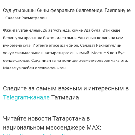
Суд утырышы 6нчы февральгә билгеләнде. Гаепләнүче
-
Салават Рахматуллин.
Фаҗига узган елның 26 августында, кичке 9да була. Әти кеше
белән улы арасында бәхәс килеп чыга. Улы аның колагына һәм
күкрәгенә суга. Иртәнгә әтисе җан бирә. Салават Рахматуллин
хокук сакчыларына шалтыратырга ашыкмый. Мәетне 6 көн буе
өендә саклый. Соңыннан гына полиция хезмәткәрләрен чакырта.
Малае үз гаебен өлешчә таныган.
Следите за самым важным и интересным в
Telegram-канале
Татмедиа
Читайте новости Татарстана в
национальном мессенджере MАХ: