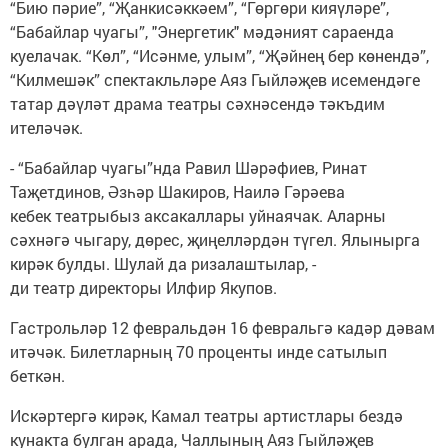
“Бию пәрие”, “Җанкисәккәем”, “Гөргөри кияүләре”,
“Бабайлар чуагы”, "Энергетик" мәдәният сараенда
куелачак. “Көл”, “Исәнме, улым”, “Җәйнең бер көнендә”,
“Килмешәк” спектакльләре Аяз Гыйләҗев исемендәге
татар дәүләт драма театры сәхнәсендә тәкъдим
ителәчәк.
- “Бабайлар чуагы”нда Равил Шәрәфиев, Ринат
Таҗетдинов, Әзһәр Шакиров, Наилә Гәрәева
кебек театрыбыз аксакаллары уйнаячак. Аларны
сәхнәгә чыгару, дөрес, җиңелләрдән түгел. Ялынырга
кирәк булды. Шулай да ризалаштылар, -
ди театр директоры Илфир Якупов.
Гастрольләр 12 февральдән 16 февральгә кадәр дәвам
итәчәк. Билетларның 70 проценты инде сатылып
беткән.
Искәртергә кирәк, Камал театры артистлары бездә
кунакта булган арада, Чаллының Аяз Гыйләҗев