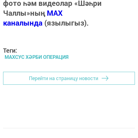
фото һәм видеолар «Шәһри
Чаллы»ның
MAX
каналында
(язылыгыз).
Теги:
МАХСУС ХӘРБИ ОПЕРАЦИЯ
Перейти на страницу новости