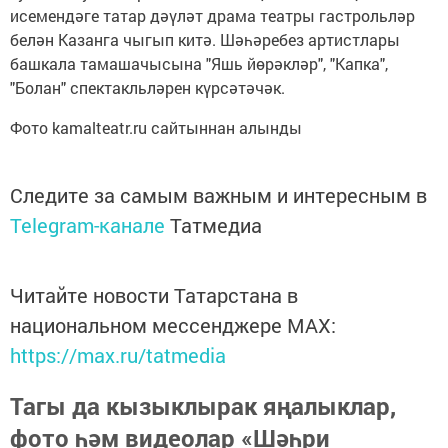
исемендәге татар дәүләт драма театры гастрольләр
белән Казанга чыгып китә. Шәһәребез артистлары
башкала тамашачысына "Яшь йөрәкләр", "Капка",
"Болан" спектакльләрен күрсәтәчәк.
Фото kamalteatr.ru сайтыннан алынды
Следите за самым важным и интересным в
Telegram-канале
Татмедиа
Читайте новости Татарстана в
национальном мессенджере MАХ:
https://max.ru/tatmedia
Тагы да кызыклырак яңалыклар,
фото һәм видеолар «Шәһри