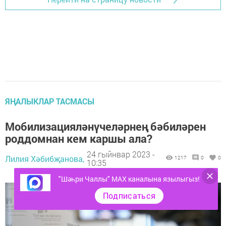
ЯҢАЛЫКЛАР ТАСМАСЫ
Мобилизацияләнүчеләрнең бәбиләрен
роддомнан кем каршы ала?
24 гыйнвар 2023 -
Лилия Хәбибҗанова,
1217
0
0
10:35
"Шәһри Чаллы" MAX каналына язылыгыз!
Подписаться