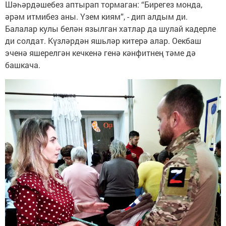
Шәһәрдәшебез аптырап тормаган: “Бирегез монда,
әрәм итмибез аны. Үзем киям”, - дип алдым ди.
Балалар кулы белән язылган хатлар да шулай кадерле
ди солдат. Күзләрдән яшьләр китерә алар. Оекбаш
эченә яшерелгән кечкенә генә кәнфитнең тәме дә
башкача.