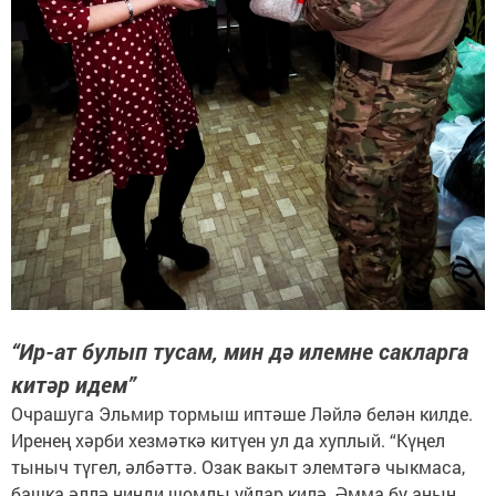
“Ир-ат булып тусам, мин дә илемне сакларга
китәр идем”
Очрашуга Эльмир тормыш иптәше Ләйлә белән килде.
Иренең хәрби хезмәткә китүен ул да хуплый. “Күңел
тыныч түгел, әлбәттә. Озак вакыт элемтәгә чыкмаса,
башка әллә нинди шомлы уйлар килә. Әмма бу аның