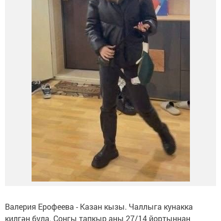
Валерия Ерофеева - Казан кызы. Чаллыга кунакка
килгән була. Соңгы тапкыр аны 27/14 йортыннан