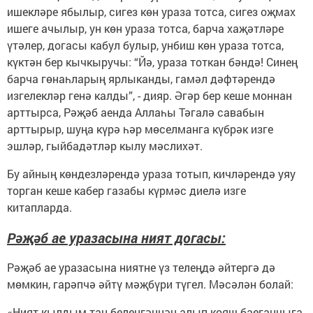
ишекләре ябылыр, сигез көн ураза тотса, сигез оҗмах
ишеге ачылыр, ун көн ураза тотса, барча хаҗәтләре
үтәлер, догасы кабул булыр, унбиш көн ураза тотса,
күктән бер кычкыручы: “Йә, ураза тоткан бәндә! Синең
барча гөнаһларың ярлыканды, гамәл дәфтәрендә
изгелекләр генә калды”, - дияр. Әгәр бер кеше моннан
арттырса, Рәҗәб аенда Аллаһы Тәгалә савабын
арттырыр, шуңа күрә һәр мөселманга күбрәк изге
эшләр, гыйбадәтләр кылу мәслихәт.
Бу айның көндезләрендә ураза тотып, кичләрендә уяу
торган кеше кабер газабы күрмәс диелә изге
китапларда.
Рәҗәб ае уразасына ният догасы:
Рәҗәб ае уразасына ниятне үз телеңдә әйтергә дә
мөмкин, гарәпчә әйтү мәҗбүри түгел. Мәсәлән болай:
«Ният кылдым таң беленгәннән алып кояш баеганчыга