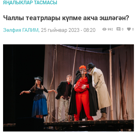
ЯҢАЛЫКЛАР ТАСМАСЫ
Чаллы театрлары күпме акча эшләгән?
Зөлфия ГАЛИМ,
25 гыйнвар 2023 - 08:20
992
0
0