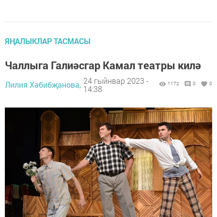
ЯҢАЛЫКЛАР ТАСМАСЫ
Чаллыга Галиәсгар Камал театры килә
24 гыйнвар 2023 -
Лилия Хәбибҗанова,
1172
0
0
14:38