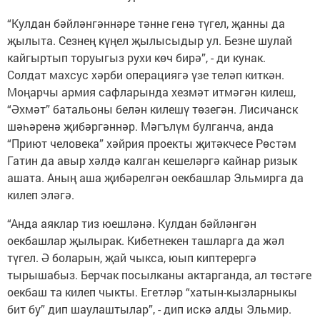
“Кулдан бәйләнгәннәре тәнне генә түгел, җанны да
җылыта. Сезнең күңел җылысыдыр ул. Безне шулай
кайгыртып торуыгыз рухи көч бирә”, - ди кунак.
Солдат махсус хәрби операциягә үзе теләп киткән.
Моңарчы армия сафларында хезмәт итмәгән килеш,
“Әхмәт” батальоны белән килешү төзегән. Лисичанск
шәһәренә җибәргәннәр. Мәгълүм булганча, анда
“Приют человека” хәйрия проекты җитәкчесе Рөстәм
Гатин да авыр хәлдә калган кешеләргә кайнар ризык
ашата. Аның аша җибәрелгән оекбашлар Эльмирга да
килеп эләгә.
“Анда аяклар тиз юешләнә. Кулдан бәйләнгән
оекбашлар җылырак. Кибетнекен ташларга да жәл
түгел. Ә боларын, җай чыкса, юып киптерергә
тырышабыз. Берчак посылканы актарганда, ал төстәге
оекбаш та килеп чыкты. Егетләр “хатын-кызларныкы
бит бу” дип шаулаштылар”, - дип искә алды Эльмир.