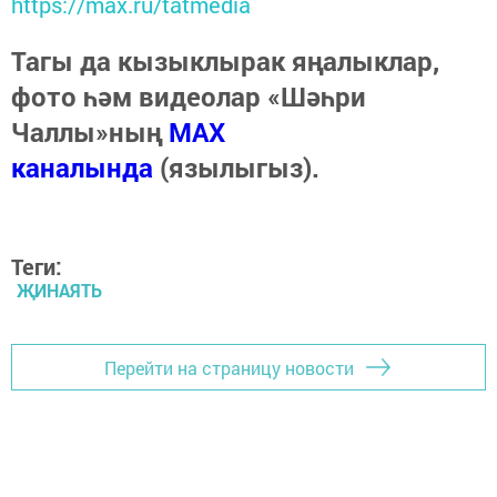
https://max.ru/tatmedia
Тагы да кызыклырак яңалыклар,
фото һәм видеолар «Шәһри
Чаллы»ның
MAX
каналында
(язылыгыз).
Теги:
ҖИНАЯТЬ
Перейти на страницу новости