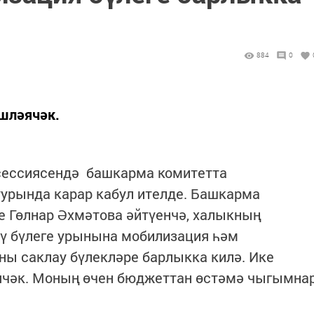
884
0
эшләячәк.
сессиясендә башкарма комитетта
турында карар кабул ителде. Башкарма
е Гөлнар Әхмәтова әйтүенчә, халыкның
ү бүлеге урынына мобилизация һәм
ы саклау бүлекләре барлыкка килә. Ике
ячәк. Моның өчен бюджеттан өстәмә чыгымна