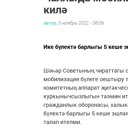
килә
автор,
5 ноябрь 2022 - 08:09
Ике бүлектә барлыгы 5 кеше 
Шәһәр Советының чираттагы 
мобилизация бүлеге оештыру 
комитетның аппарат җитәкчес
куркынычсызлыгын тәэмин ит
гражданлык оборонасы, халыкн
бүлектә барлыгы 5 кеше эшлә
таләп ителми.