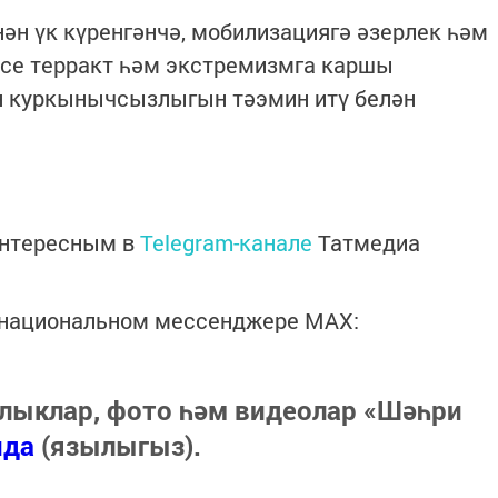
ән үк күренгәнчә, мобилизациягә әзерлек һәм
есе терракт һәм экстремизмга каршы
н куркынычсызлыгын тәэмин итү белән
интересным в
Telegram-канале
Татмедиа
в национальном мессенджере MАХ:
лыклар, фото һәм видеолар «Шәһри
нда
(язылыгыз).