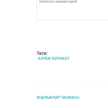
Теги:
ХӘРБИ ХӘРӘКӘТ
ЯҢАЛЫКЛАР ТАСМАСЫ