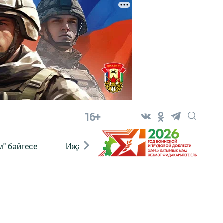
16+
" бәйгесе
Иҗат
Реклама
Онлайн язы