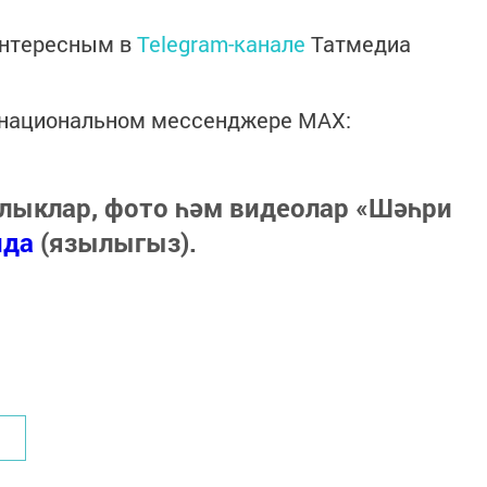
интересным в
Telegram-канале
Татмедиа
в национальном мессенджере MАХ:
лыклар, фото һәм видеолар «Шәһри
нда
(язылыгыз).