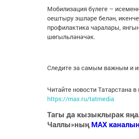
Мобилизация бүлеге – исеменн
оештыру эшләре белән, икенч
профилактика чаралары, янгы
шөгыльләнәчәк.
Следите за самым важным и 
Читайте новости Татарстана 
https://max.ru/tatmedia
Тагы да кызыклырак яңа
Чаллы»ның
MAX каналы