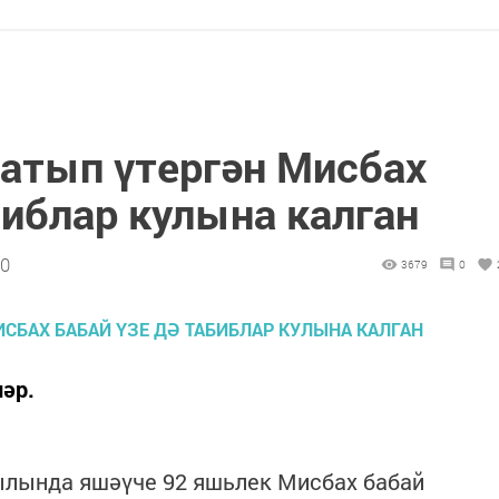
атып үтергән Мисбах
библар кулына калган
30
3679
0
ләр.
ылында яшәүче 92 яшьлек Мисбах бабай