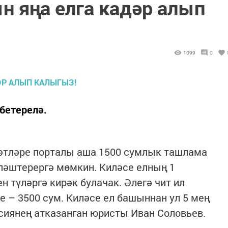
н яңа елга кадәр алып
1099
0
бетерелә.
мәтләре порталы аша 1500 сумлык ташлама
ләштерергә мөмкин. Киләсе елның 1
 түләргә кирәк булачак. Әлегә чит ил
 – 3500 сум. Киләсе ел башыннан ул 5 мең
ссиянең атказанган юристы Иван Соловьев.