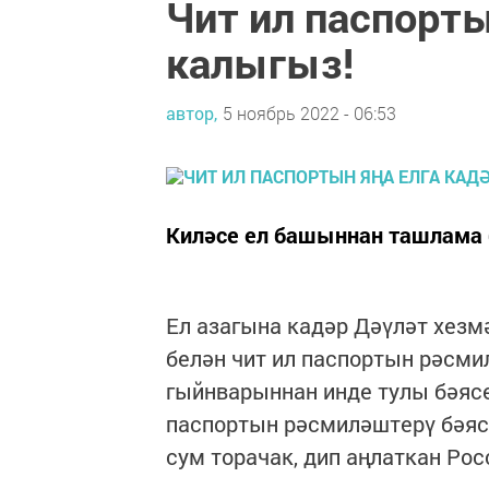
Чит ил паспорты
калыгыз!
автор,
5 ноябрь 2022 - 06:53
Киләсе ел башыннан ташлама 
Ел азагына кадәр Дәүләт хез
белән чит ил паспортын рәсми
гыйнварыннан инде тулы бәясен
паспортын рәсмиләштерү бәясе
сум торачак, дип аңлаткан Ро