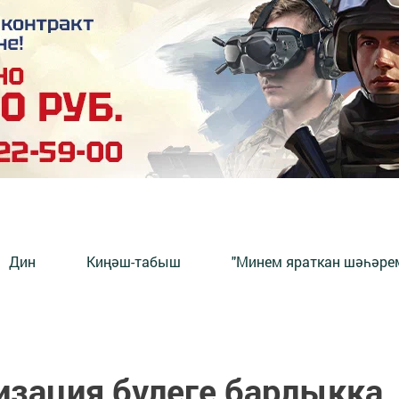
Дин
Киңәш-табыш
"Минем яраткан шәһәрем
зация бүлеге барлыкка