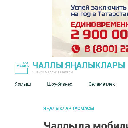
ЧАЛЛЫ ЯҢАЛЫКЛАРЫ
"Шәһри Чаллы" газетасы
Язмыш
Шоу-бизнес
Сәламәтлек
ЯҢАЛЫКЛАР ТАСМАСЫ
Чаллыда мобили