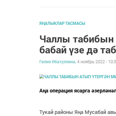
ЯҢАЛЫКЛАР ТАСМАСЫ
Чаллы табибын 
бабай үзе дә та
Гөлия Ибатуллина,
4 ноябрь 2022 - 10:
Аңа операция ясарга әзерләнә
Тукай районы Яңа Мусабай ав