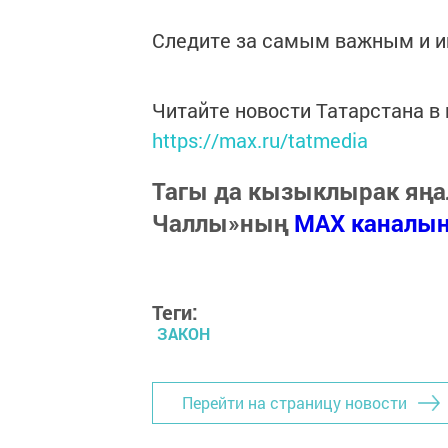
Следите за самым важным и 
Читайте новости Татарстана 
https://max.ru/tatmedia
Тагы да кызыклырак яңа
Чаллы»ның
MAX каналы
Теги:
ЗАКОН
Перейти на страницу новости