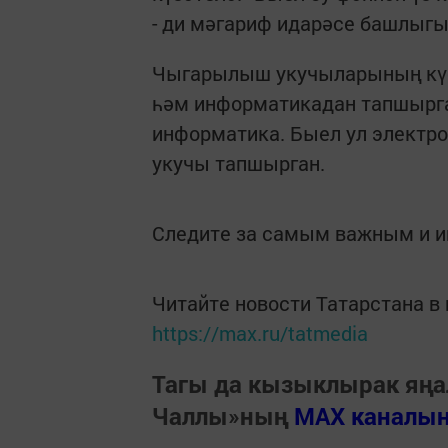
- ди мәгариф идарәсе башлыг
Чыгарылыш укучыларының күб
һәм информатикадан тапшырга
информатика. Быел ул электро
укучы тапшырган.
Следите за самым важным и 
Читайте новости Татарстана 
https://max.ru/tatmedia
Тагы да кызыклырак яңа
Чаллы»ның
MAX каналы