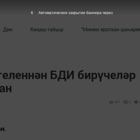
5
Автоматическое закрытие баннера через
Дин
Киңәш-табыш
"Минем яраткан шәһәрем
теленнән БДИ бирүчеләр
ан
827
0
н.