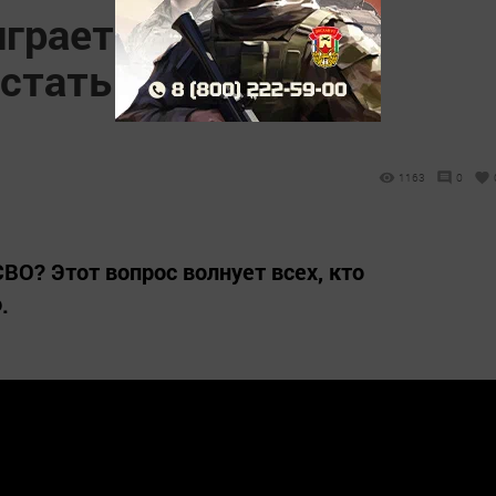
играет в приставку,
стать оператором
1163
0
СВО? Этот вопрос волнует всех, кто
.