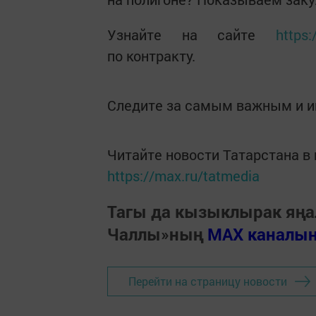
Узнайте на сайте
https:
по контракту.
Следите за самым важным и 
Читайте новости Татарстана 
https://max.ru/tatmedia
Тагы да кызыклырак яңа
Чаллы»ның
MAX каналы
Перейти на страницу новости