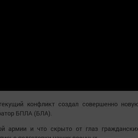
 текущий конфликт создал совершенно нову
ратор БПЛА (БЛА).
ой армии и что скрыто от глаз граждански
лисье подготовки наших военных.