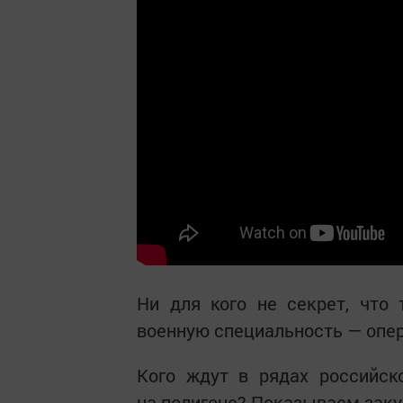
Ни для кого не секрет, что
военную специальность — опе
Кого ждут в рядах российск
на полигоне? Показываем заку