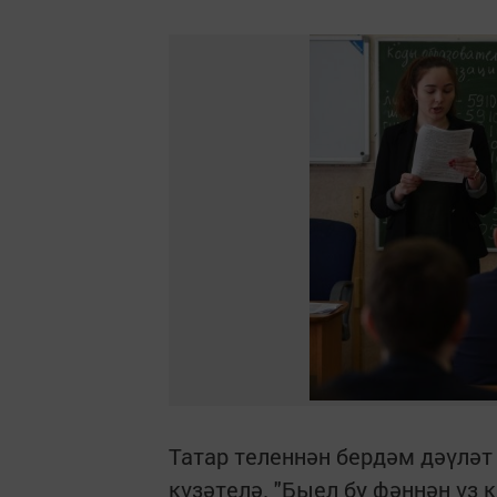
Татар теленнән бердәм дәүлә
күзәтелә. "Быел бу фәннән үз 