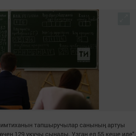
т имтиханын тапшыручылар санының артуы
көчен 129 укучы сынады. Узган ел 55 кеше иде",