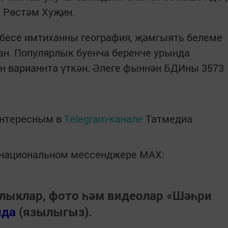
ы Рөстәм Хуҗин.
есе имтиханны география, җәмгыять белеме
н. Популярлык буенча беренче урында
н варианнта үткән. Әлеге фыннән БДИны 3573
интересным в
Telegram-канале
Татмедиа
в национальном мессенджере MАХ:
лыклар, фото һәм видеолар «Шәһри
нда
(язылыгыз).