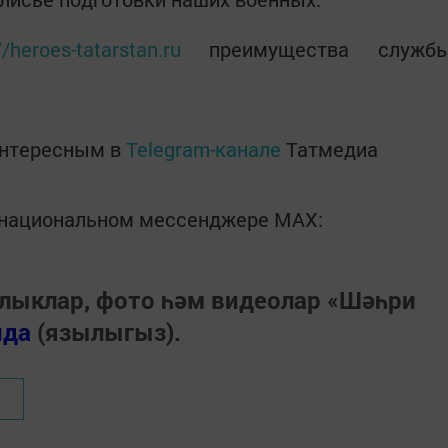
//heroes-tatarstan.ru
преимущества служб
интересным в
Telegram-канале
Татмедиа
в национальном мессенджере MАХ:
лыклар, фото һәм видеолар «Шәһри
нда
(язылыгыз).