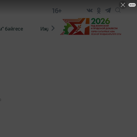
16+
" бәйгесе
Иҗат
Реклама
Онлайн язы
0