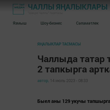
ЧАЛЛЫ ЯҢАЛЫКЛАРЫ
"Шәһри Чаллы" газетасы
Язмыш
Шоу-бизнес
Сәламәтлек
ЯҢАЛЫКЛАР ТАСМАСЫ
Чаллыда татар 
2 тапкырга артк
автор,
14 июль 2023 - 08:33
Быел аны 129 укучы тапшырга