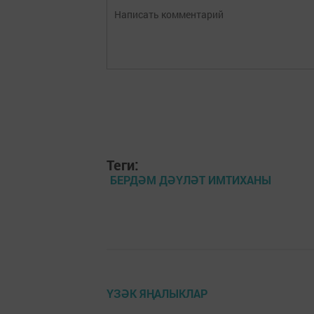
Теги:
БЕРДӘМ ДӘҮЛӘТ ИМТИХАНЫ
ҮЗӘК ЯҢАЛЫКЛАР