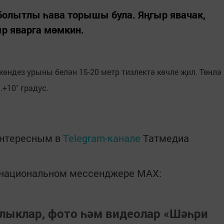
болытлы һава торышы була. Яңгыр явачак,
р яварга мөмкин.
көндез урыны белән 15-20 метр тизлектә көчле җил. Төнлә
.+10˚ градус.
интересным в
Telegram-канале
Татмедиа
в национальном мессенджере MАХ:
лыклар, фото һәм видеолар «Шәһри