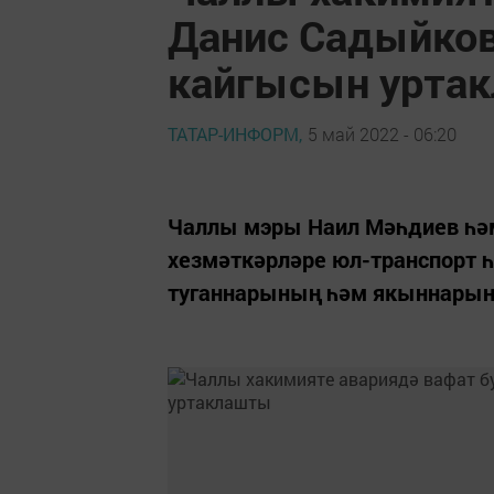
Данис Садыйко
кайгысын урта
ТАТАР-ИНФОРМ,
5 май 2022 - 06:20
Чаллы мэры Наил Мәһдиев һ
хезмәткәрләре юл-транспорт 
туганнарының һәм якыннарын