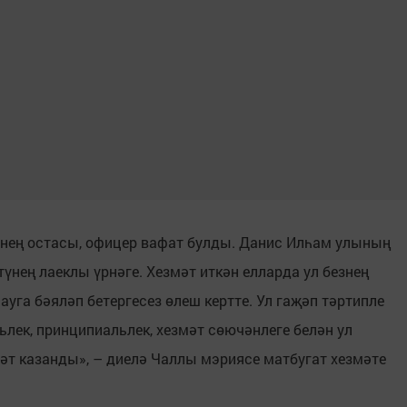
енең остасы, офицер вафат булды. Данис Илһам улының
үнең лаеклы үрнәге. Хезмәт иткән елларда ул безнең
уга бәяләп бетергесез өлеш кертте. Ул гаҗәп тәртипле
лек, принципиальлек, хезмәт сөючәнлеге белән ул
әт казанды», – диелә Чаллы мэриясе матбугат хезмәте