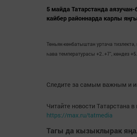
5 майда Татарстанда аязучан-
кайбер районнарда карлы яңгы
Төньяк-көнбатыштан уртача тизлектә, 
һава температурасы +2..+7˚, көндез +5.
Следите за самым важным и 
Читайте новости Татарстана 
https://max.ru/tatmedia
Тагы да кызыклырак яңа