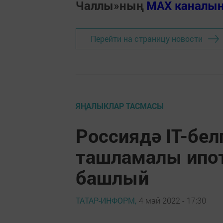
Чаллы»ның
MAX каналы
Перейти на страницу новости
ЯҢАЛЫКЛАР ТАСМАСЫ
Россиядә IT-бел
ташламалы ипо
башлый
ТАТАР-ИНФОРМ,
4 май 2022 - 17:30