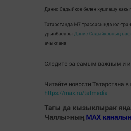
Данис Садыйков белән хушлашу вакыт
Татарстанда М7 трассасында юл-тра
урынбасары
Данис Садыйковның вафа
ачыклана.
Следите за самым важным и 
Читайте новости Татарстана 
https://max.ru/tatmedia
Тагы да кызыклырак яңа
Чаллы»ның
MAX каналы