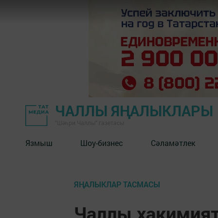
ЧАЛЛЫ ЯҢАЛЫКЛАРЫ
"Шәһри Чаллы" газетасы
Язмыш
Шоу-бизнес
Сәламәтлек
ЯҢАЛЫКЛАР ТАСМАСЫ
Чаллы хакимият