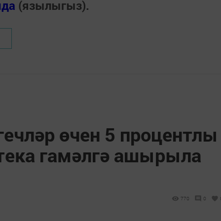
нда
(язылыгыз).
гечләр өчен 5 процентлы
тека гамәлгә ашырыла
770
0