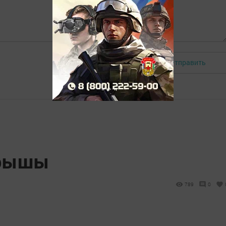
Отправить
Авторизоваться
орышы
789
0