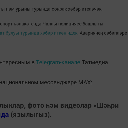
ы һәм урыны турында соңрак хәбәр ителәчәк.
нспорт һәлакәтендә Чаллы полициясе башлыгы
т булуы турында хәбәр иткән идек.
Авариянең сәбәпләре
интересным в
Telegram-канале
Татмедиа
в национальном мессенджере MАХ:
лыклар, фото һәм видеолар «Шәһри
нда
(язылыгыз).