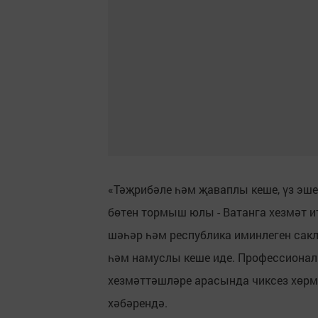
«Тәҗрибәле һәм җаваплы кеше, үз эш
бөтен тормыш юлы - Ватанга хезмәт ит
шәһәр һәм республика иминлеген сакла
һәм намуслы кеше иде. Профессиональ
хезмәттәшләре арасында чиксез хөрм
хәбәрендә.