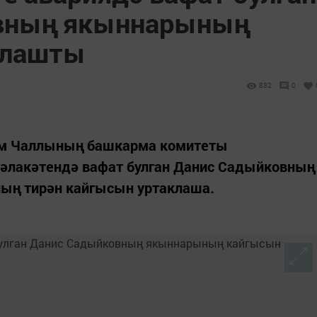
вның якыннарының
клашты
832
0
әм Чаллының башкарма комитеты
һәлакәтендә вафат булган Данис Садыйковның
ың тирән кайгысын уртаклаша.