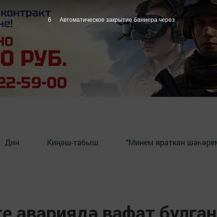
5
Автоматическое закрытие баннера через
Дин
Киңәш-табыш
"Минем яраткан шәһәрем
е авариядә вафат булган