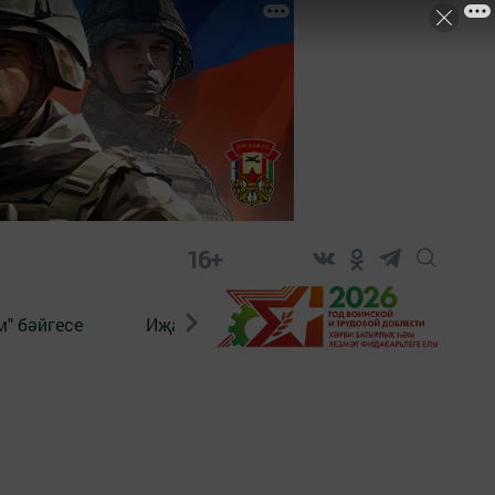
16+
" бәйгесе
Иҗат
Реклама
Онлайн язы