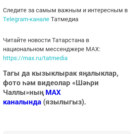
Следите за самым важным и интересным в
Telegram-канале
Татмедиа
Читайте новости Татарстана в
национальном мессенджере MАХ:
https://max.ru/tatmedia
Тагы да кызыклырак яңалыклар,
фото һәм видеолар «Шәһри
Чаллы»ның
MAX
каналында
(язылыгыз).