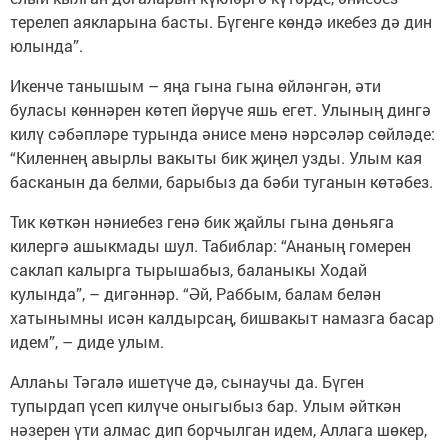
терелеп аякларына басты. Бүгенге көндә икебез дә дин
юлында”.
Икенче танышым – яңа гына гына өйләнгән, әти
буласы көннәрен көтеп йөрүче яшь егет. Улының дингә
килү сәбәпләре турында әнисе менә нәрсәләр сөйләде:
“Киленнең авырлы вакыты бик җиңел узды. Улым кая
басканын да белми, барыбыз да бәби туганын көтәбез.
Тик көткән нәниебез генә бик җайлы гына дөньяга
килергә ашыкмады шул. Табиблар: “Ананың гомерен
саклап калырга тырышабыз, баланыкы Ходай
кулында”, – дигәннәр. “Әй, Раббым, балам белән
хатынымны исән калдырсаң, бишвакыт намазга басар
идем”, – диде улым.
Аллаһы Тәгалә ишетүче дә, сынаучы да. Бүген
тупырдап үсеп килүче оныгыбыз бар. Улым әйткән
нәзерен үти алмас дип борчылган идем, Аллага шөкер,