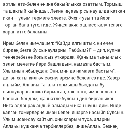
артлы әти-белән әнине бакыйлыкка озаттым. Тормыш
та шактый кыйнады. Ләкин иң авыр сынау алда көткән
икән – улым төрмәгә эләкте. Эчеп-тузып та йөри
торган бала түгел иде. Җиңел акча эшлисе килү теләге
харап итте баламны.
Ирем белән икәүләшеп: “Кайда ялгыштык, ни өчен
бирдең безгә бу сынауларны, Раббым?!” – дип, күпме
төннәребезне йокысыз үткәрдек. Җаныма тынычлык
эзләп мәчеткә йөри башладым, намазга бастым.
Улымның ябылудан: Әни, мин дә намазга бастым”, –
дигән хаты килгәч сөенүләремне белсәгез иде. Хәзер
аңлыйм, Аллаһы Тәгалә тормышыбыздагы бу
сынауларны юкка бирмәгән, хак юлга, иман юлына
бассын бәндәм, җәннәтле булсын дип биргән икән.
Нигә алданрак аңлый алмадым икән шуны дим. Инде
калган гомерләрне иман белән яшәргә насыйп булсын.
Улым исән-сау кайтып, оныкларым туса, аларны
Аллаһы кушканча тәрбияләрбез, иншәАллаһ. Безнең