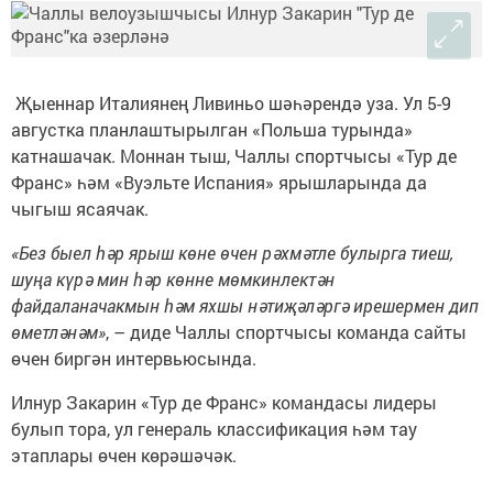
Җыеннар Италиянең Ливиньо шәһәрендә уза. Ул 5-9
августка планлаштырылган «Польша турында»
катнашачак. Моннан тыш, Чаллы спортчысы «Тур де
Франс» һәм «Вуэльте Испания» ярышларында да
чыгыш ясаячак.
«Без быел һәр ярыш көне өчен рәхмәтле булырга тиеш,
шуңа күрә мин һәр көнне мөмкинлектән
файдаланачакмын һәм яхшы нәтиҗәләргә ирешермен дип
өметләнәм»
, – диде Чаллы спортчысы команда сайты
өчен биргән интервьюсында.
Илнур Закарин «Тур де Франс» командасы лидеры
булып тора, ул генераль классификация һәм тау
этаплары өчен көрәшәчәк.