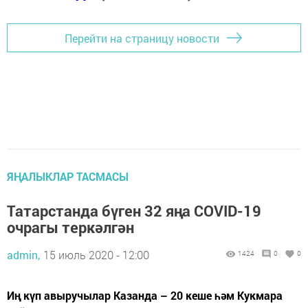
Перейти на страницу новости
ЯҢАЛЫКЛАР ТАСМАСЫ
Татарстанда бүген 32 яңа COVID-19
очрагы теркәлгән
admin,
15 июль 2020 - 12:00
1424
0
0
Иң күп авыручылар Казанда – 20 кеше һәм Кукмара