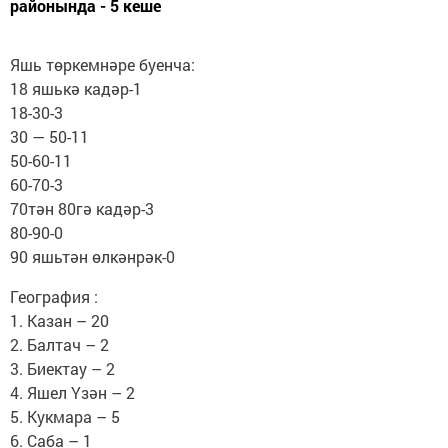
районында - 5 кеше
Яшь төркемнәре буенча:
18 яшькә кадәр-1
18-30-3
30 — 50-11
50-60-11
60-70-3
70тән 80гә кадәр-3
80-90-0
90 яшьтән өлкәнрәк-0
География :
1. Казан – 20
2. Балтач – 2
3. Биектау – 2
4. Яшел Үзән – 2
5. Кукмара – 5
6. Саба – 1