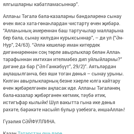
ялгышларны кабатламасыннар”.
Аллаһы Тәгалә бәла-казаларны бәндәләренә сынау
өчен яисә хата-гөнаһлардан чистарту өчен җибәрә.
“Аллаһының әмереннән баш тартучылар малларына
бер бәла, сынау килүдән курыксыннар”, – ди ул (“Ән-
Нур”, 24/63). “Әллә кешеләр иман китердек
дигәннәреннән соң төрле авырлыклар белән Аллаһ
тарафыннан имтихан ителмәбез дип уйлыйлармы?”
дигәне дә бар (“Әл-Ганкәбүүт”, 29/2)”. Аятьләрдән
аңлашылганча, без яши тоган дөнья – сынау урыны.
Килгән авырлыкларның безне хәерле юлга кайтару
өчен җибәрелгәнен аңласак иде. Аллаһы Тәгаләнең
бәла-казалар җибәргәнен көтмик, тәүбә итик,
истигъфар кылыйк! Шул вакытта гына ике дөнья
рәхәте, бәрәкәте насыйп булыр үзебезгә, иншәАллаһ!
Гүзәлия СӘЙФУЛЛИНА.
Казан
Татарстан яшьләре