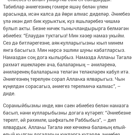
Табиблар әниегезнең гомере яшәү белән үлем
арасында, исән калса да йөри алмас диделәр. Әниебез
үлә икән дип бик курыктык, күз яшьләребез чишмә
булып акты. Безне ничек тынычландырырга белмәгән
әбиебез: “Елаудан туктагыз! Мин хәзер намаз укыйм.
Сез дә битләрегезне, аяк-кулларыгызны юып минем
янга басыгыз. Мин нәрсә эшлим шуны кабатларсыз.
Намаздан соң дога кылырбыз. Намазда Аллаһы Тәгалә
рәхмәт ишекләрен ача, балаларның – әниләренә,
әниләренең балаларына теләгән теләкләрен кабул итә.
Әниегезнең терелүен сорап Аллаһка ялварыгыз. Чын
күңелдән сорасагыз, әниегез терелмичә калмас”, –
диде.
Сорамыйбызмы инде, көн саен әбиебез белән намазга
басып, нәни кулларыбызны догага күтәреп: “Әниебезне
терелт, әй рәхимле, шәфкатьле Раббыбыз”, – дип
ялвардык. Аллаһы Тәгалә ике кечкенә баланың елый-
елый кылган догаларын күкләргә күтәрде, әниебез