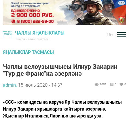
ЧАЛЛЫ ЯҢАЛЫКЛАРЫ
16+
"Шәһри Чаллы" газетасы
ЯҢАЛЫКЛАР ТАСМАСЫ
Чаллы велоузышчысы Илнур Закарин
"Тур де Франс"ка әзерләнә
admin,
15 июль 2020 - 14:37
2001
0
0
«ССС» командасына керүче Яр Чаллы велоузышчысы
Илнур Закарин ярышларга кайтырга әзерләнә.
Җыеннар Италиянең Ливиньо шәһәрендә уза.