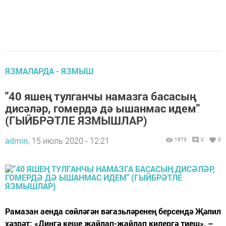
ЯЗМАЛАРДА - ЯЗМЫШ
"40 яшең тулганчы намазга басасың
дисәләр, гомердә дә ышанмас идем"
(ГЫЙБРӘТЛЕ ЯЗМЫШЛАР)
admin,
15 июль 2020 - 12:21
1573
0
0
Рамазан аенда сөйләгән вәгазьләренең берсендә Җәлил
хәзрәт: «Дингә кеше җайлап-җайлап килергә тиеш», –