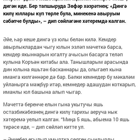
дигән иде. Бер тапшыруда Зөфәр хәзрәтнең: «Дингә
килү юллары күп төрле була, минекенә авыруым
сәбәпче булды», – дип сөйләгәне хәтеремдә калган.
Әйе, һәр кеше дингә үз юлы белән килә. Кемдер
авырлыклардан чыгу юлын эзләп мәчеткә барса,
кемдер якыннарын югалту ачысын басарга теләп
кулына Коръән китабы ала. Танышларым арасында
дин юлына яшьтән басканнары да, олыгаеп кына
иманга килгәннәре дә бар. Бәлки кемнедер бу мәкаләм
уйланырга мәҗбүр итәр, кемнедер адашудан коткарып,
иманлы юл башына алып чыгар.
Мәчеттә беренче елын гына укытучы яшь
остазбикәбезнең дингә килү тарихы аеруча нык
хәтеремә уелып калган. “Миңа 5 яшь, абыема 10 яшь
тирәсе иде, – дип сөйләп китте ул.
– Әниебез егылып умыртка сөяген сындырды.