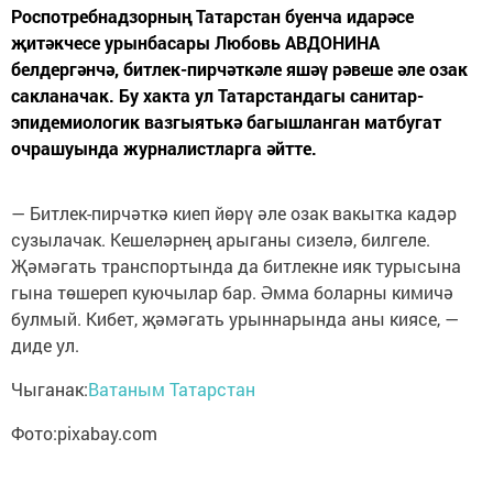
Роспотребнадзорның Татарстан буенча идарәсе
җитәкчесе урынбасары Любовь АВДОНИНА
белдергәнчә, битлек-пирчәткәле яшәү рәвеше әле озак
сакланачак. Бу хакта ул Татарстандагы санитар-
эпидемиологик вазгыятькә багышланган матбугат
очрашуында журналистларга әйтте.
— Битлек-пирчәткә киеп йөрү әле озак вакытка кадәр
сузылачак. Кешеләрнең арыганы сизелә, билгеле.
Җәмәгать транспортында да битлекне ияк турысына
гына төшереп куючылар бар. Әмма боларны кимичә
булмый. Кибет, җәмәгать урыннарында аны киясе, —
диде ул.
Чыганак:
Ватаным Татарстан
Фото:pixabay.сom