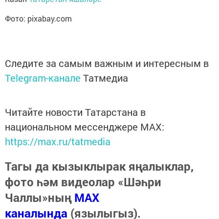
Фото: pixabay.com
Следите за самым важным и интересным в
Telegram-канале
Татмедиа
Читайте новости Татарстана в
национальном мессенджере MАХ:
https://max.ru/tatmedia
Тагы да кызыклырак яңалыклар,
фото һәм видеолар «Шәһри
Чаллы»ның
MAX
каналында
(язылыгыз).