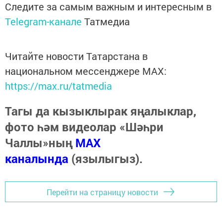
Следите за самым важным и интересным в
Telegram-канале
Татмедиа
Читайте новости Татарстана в
национальном мессенджере MАХ:
https://max.ru/tatmedia
Тагы да кызыклырак яңалыклар,
фото һәм видеолар «Шәһри
Чаллы»ның
MAX
каналында
(язылыгыз).
Перейти на страницу новости