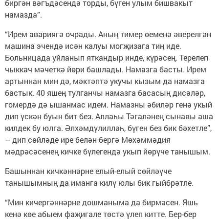
биргән вәгъдәсендә торды, бүген улым бишвакыт
намазда”.
“Ирем авариягә очрады. Аның тимер өеменә әверелгән
машина эчендә исән калуы могҗизага тиң иде.
Больницада уйланып яткандыр инде, күрәсең. Терелеп
чыккач мәчеткә йөри башлады. Намазга басты. Ирем
артыннан мин дә, мәктәптә укучы кызым да намазга
бастык. 40 яшең тулганчы намазга басасың дисәләр,
гомердә дә ышанмас идем. Намазны әбиләр генә укый
дип үскән буын бит без. Аллаһы Тәгаләнең сынавы аша
килдек бу юлга. Әлхәмдүлилләһ, бүген без бик бәхетле”,
– дип сөйләде ире белән бергә Мөхәммәдия
мәдрәсәсенең кичке бүлегендә укып йөрүче танышым.
Башыннан кичкәннәрне елый-елый сөйләүче
танышымның да иманга килү юлы бик гыйбрәтле.
“Мин кичергәннәрне дошманыма да бирмәсен. Яшь
кенә көе абыем фаҗигале төстә үлеп китте. Бер-бер