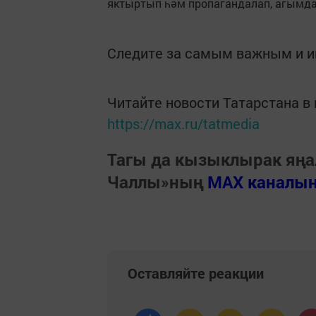
яктыртып һәм пропагандалап, агымд
Следите за самым важным и 
Читайте новости Татарстана 
https://max.ru/tatmedia
Тагы да кызыклырак яңа
Чаллы»ның
MAX каналы
Оставляйте реакции