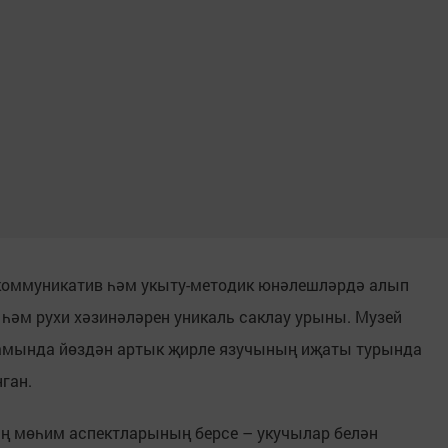
 коммуникатив һәм укыту-методик юнәлешләрдә алып
 һәм рухи хәзинәләрен уникаль саклау урыны. Музей
вамында йөздән артык җирле язучының иҗаты турында
ган.
иң мөһим аспектларының берсе – укучылар белән