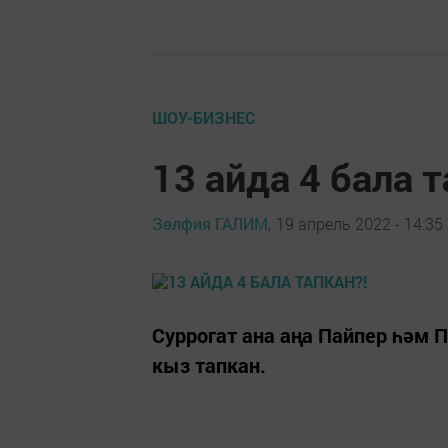
ШОУ-БИЗНЕС
13 айда 4 бала т
Зөлфия ГАЛИМ,
19 апрель 2022 - 14:35
Суррогат ана аңа Пайпер һәм П
кыз тапкан.