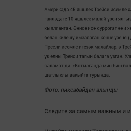
Америкада 45 яшьлек Трейси исемле ха
гаиләдәге 10 яшьлек малай үзен ялгыз
хыялланган. Әнисе исә суррогат әни 
белән килешү имзалаган көнне үзенең 
Пресли исемле игезәк малайлар, ә Тре
ук елны Трейси тагын балага узган. Ул
сәламәт ди. «Көтмәгәндә мин биш ба
шатлыклы вакыйга турында.
Фото: пиксабайдан алынды
Следите за самым важным и 