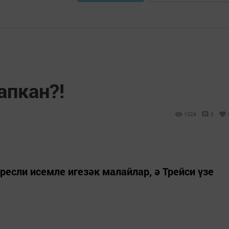
апкан?!
1029
0
ресли исемле игезәк малайлар, ә Трейси үзе