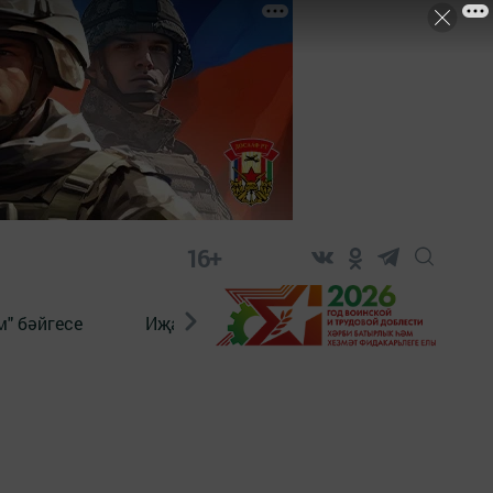
16+
" бәйгесе
Иҗат
Реклама
Онлайн язы