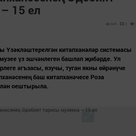
– 15 ел
846
0
лы Үзәкләштерелгән китапханәләр системасы
узее үз эшчәнлеген башлап җибәрде. Ул
рлеге әгъзасы, язучы, туган якны өйрәнүче
пханәсенең баш китапханәчесе Роза
елән оештырыла.