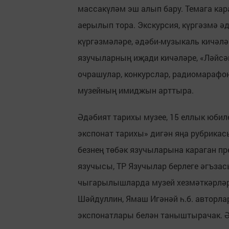
массакүләм эш алып бару. Темага ка
аерылып тора. Экскурсия, күргәзмә ә
күргәзмәләре, әдәби-музыкаль кичәлә
язучыларның иҗади кичәләре, «Ләйсә
очрашулар, конкурслар, радиомарафо
музейның имиджын арттыра.
Әдәбият тарихы музее, 15 еллык юби
экспонат тарихы» дигән яңа рубрикас
безнең төбәк язучыларына караган п
язучысы, ТР Язучылар берлеге әгъзас
чыгарылышларда музей хезмәткәрләр
Шәйдуллин, Ямаш Игәнәй һ.б. авторла
экспонатлары белән таныштырачак. Ә