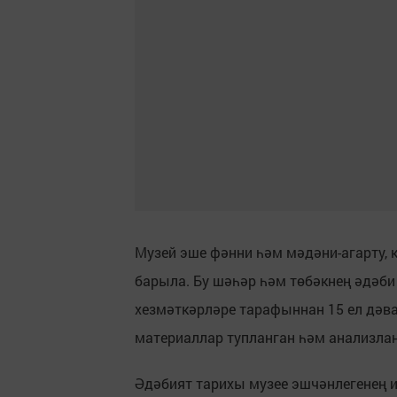
Музей эше фәнни һәм мәдәни-агарту,
барыла. Бу шәһәр һәм төбәкнең әдәби
хезмәткәрләре тарафыннан 15 ел дә
материаллар тупланган һәм анализлан
Әдәбият тарихы музее эшчәнлегенең 