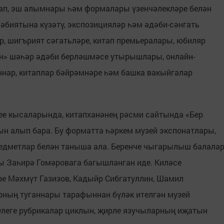
рап, эш алымнары һәм формалары үзенчәлекләре белән
дәбиятына күзәтү, экспозицияләр һәм әдәби-сәнгать
р, шигърият сәгатьләре, китап премьералары, юбиляр
н» шәһәр әдәби берләшмәсе утырышлары, онлайн-
ннар, китаплар бәйрәмнәре һәм башка вакыйгалар
лее кысаларында, китапханәнең рәсми сайтында «Бер
ын алып бара. Бу форматта һәркем музей экспонатлары,
редметлар белән таныша ала. Беренче чыгарылыш балала
ы Заһирә Гомәровага багышланган иде. Киләсе
е Мәхмүт Газизов, Кадыйр Сибгатуллин, Шамил
рның туганнары тарафыннан бүләк ителгән музей
леге рубрикалар циклын, җирле язучыларның иҗатын