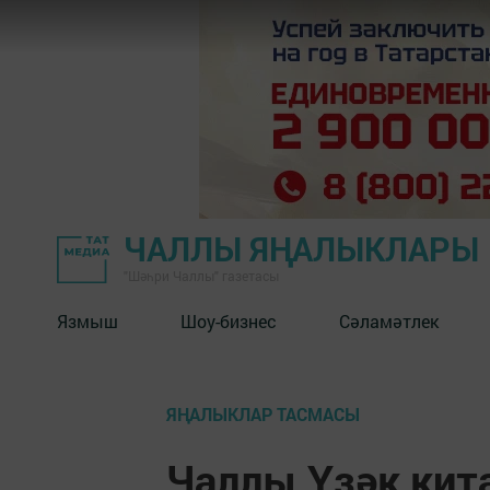
ЧАЛЛЫ ЯҢАЛЫКЛАРЫ
"Шәһри Чаллы" газетасы
Язмыш
Шоу-бизнес
Сәламәтлек
ЯҢАЛЫКЛАР ТАСМАСЫ
Чаллы Үзәк кит