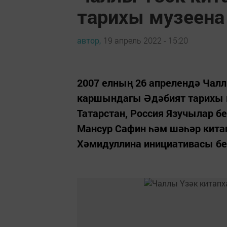
тарихы музеена 
автор,
19 апрель 2022 - 15:20
2007 елның 26 апрелендә Чал
каршындагы Әдәбият тарихы м
Татарстан, Россия Язучылар бе
Мансур Сафин һәм шәһәр кита
Хәмидуллина инициативасы б