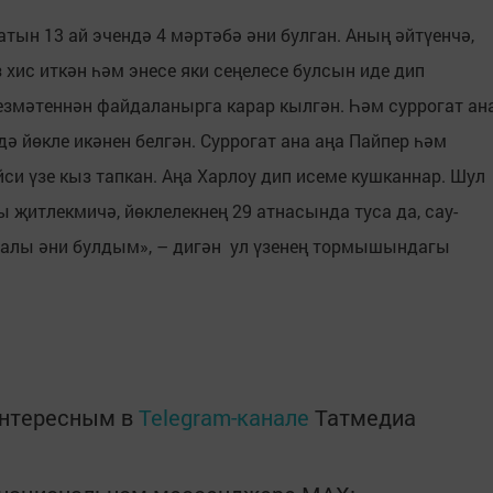
тын 13 ай эчендә 4 мәртәбә әни булган. Аның әйтүенчә,
 хис иткән һәм энесе яки сеңелесе булсын иде дип
хезмәтеннән файдаланырга карар кылгән. Һәм суррогат ан
дә йөкле икәнен белгән. Суррогат ана аңа Пайпер һәм
йси үзе кыз тапкан. Аңа Харлоу дип исеме кушканнар. Шул
ы җитлекмичә, йөклелекнең 29 атнасында туса да, сау-
лалы әни булдым», – дигән ул үзенең тормышындагы
интересным в
Telegram-канале
Татмедиа