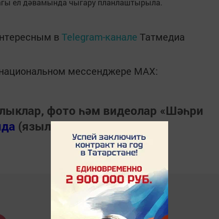
агы ел дәвамында чыгару планлаштырыла.
интересным в
Telegram-канале
Татмедиа
в национальном мессенджере MАХ:
лыклар, фото һәм видеолар «Шәһри
нда
(язылыгыз).