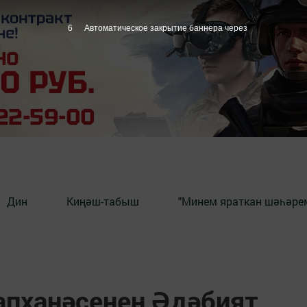
5
Автоматическое закрытие баннера через
Дин
Киңәш-табыш
"Минем яраткан шәһәрем
апханәсенең Әдәбият