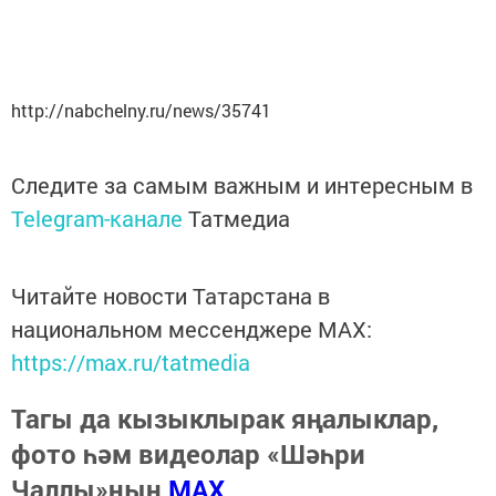
http://nabchelny.ru/news/35741
Следите за самым важным и интересным в
Telegram-канале
Татмедиа
Читайте новости Татарстана в
национальном мессенджере MАХ:
https://max.ru/tatmedia
Тагы да кызыклырак яңалыклар,
фото һәм видеолар «Шәһри
Чаллы»ның
MAX