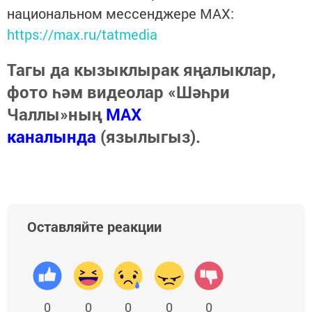
национальном мессенджере MАХ:
https://max.ru/tatmedia
Тагы да кызыклырак яңалыклар,
фото һәм видеолар «Шәһри
Чаллы»ның
MAX
каналында
(язылыгыз).
Оставляйте реакции
0
0
0
0
0