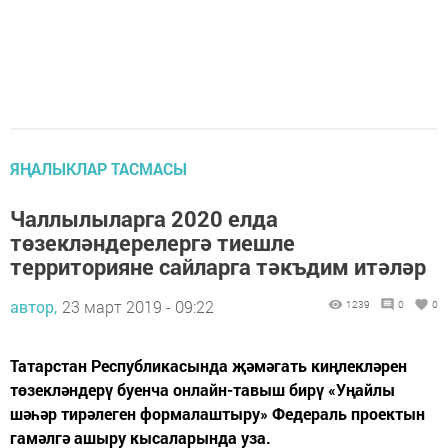
ЯҢАЛЫКЛАР ТАСМАСЫ
Чаллылыларга 2020 елда
төзекләндерелергә тиешле
территорияне сайларга тәкъдим итәләр
автор,
23 март 2019 - 09:22
1239
0
0
Татарстан Республикасында җәмәгать киңлекләрен
төзекләндерү буенча онлайн-тавыш бирү «Уңайлы
шәһәр тирәлеген формалаштыру» Федераль проектын
гамәлгә ашыру кысаларында уза.