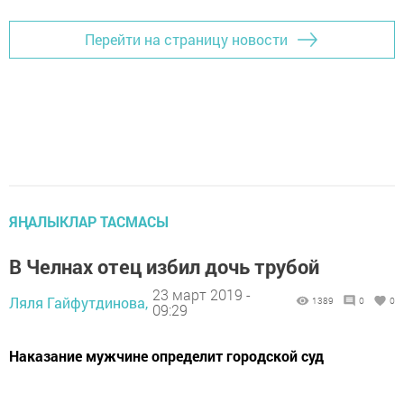
Перейти на страницу новости
ЯҢАЛЫКЛАР ТАСМАСЫ
В Челнах отец избил дочь трубой
23 март 2019 -
Ляля Гайфутдинова,
1389
0
0
09:29
Наказание мужчине определит городской суд