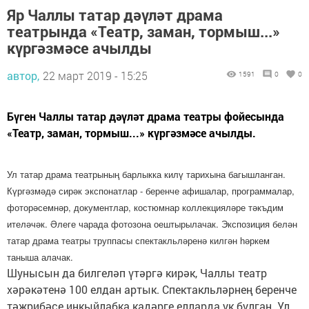
Яр Чаллы татар дәүләт драма
театрында «Театр, заман, тормыш...»
күргәзмәсе ачылды
автор,
22 март 2019 - 15:25
1591
0
0
Бүген Чаллы татар дәүләт драма театры фойесында
«Театр, заман, тормыш...» күргәзмәсе ачылды.
Ул татар драма театрының барлыкка килү тарихына багышланган.
Күргәзмәдә сирәк экспонатлар - беренче афишалар, программалар,
фоторәсемнәр, документлар, костюмнар коллекцияләре тәкъдим
ителәчәк. Әлеге чарада фотозона оештырылачак. Экспозиция белән
татар драма театры труппасы спектакльләренә килгән һәркем
таныша алачак.
Шунысын да билгеләп үтәргә кирәк, Чаллы театр
хәрәкәтенә 100 елдан артык. Спектакльләрнең беренче
тәҗрибәсе инкыйлабка кадәрге елларда ук булган. Ул