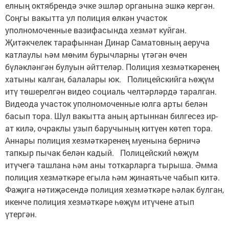
елның октябрендә эчке эшләр органына эшкә кергән.
Соңгы вакытта ул полиция өлкән участок
уполномоченные вазифасында хезмәт куйган.
Җитәкчелек тарафыннан Динар Саматовның аеруча
катлаулы һәм мөһим бурычларны үтәгән өчен
бүләкләнгән булуын әйттеләр. Полиция хезмәткәренең
хатыны калган, балалары юк. Полицейскийга һөҗүм
итү төшерелгән видео социаль челтәрләрдә таралган.
Видеода участок уполномоченные юлга арты белән
басып тора. Шул вакытта аның артыннан билгесез ир-
ат килә, очраклы узып баручының китүен көтеп тора.
Аннары полиция хезмәткәренең муенына берничә
тапкыр пычак белән кадый. Полицейский һөҗүм
итүчегә ташлана һәм аны тоткарларга тырыша. Әмма
полиция хезмәткәре егыла һәм җинаятьче чабып китә.
Фаҗига нәтиҗәсендә полиция хезмәткәре һәлак булган,
икенче полиция хезмәткәре һөҗүм итүчене атып
үтергән.