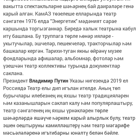
вакытта спектакльләрне шәһәрнең бай даирәләре генә
карый алган. КамАЗ төзелеше елларында театр
сәнгатен 1976 елда "Энергетик" мәдәният сарае
каршында торгызганнар. Биредә халык театрына кабул
итү башлана. Бу труппага төрле һөнәр ияләре -
укытучылар, эшчеләр, пешекчеләр, тракторчылар һәм
башкалар кергән. Тарихи-туган якны өйрәнү музее
фондларында афишалар, альбомнар, фотолар һәм
үзешчән театр коллективы турында документлар
саклана.
Президент
Владимир Путин
Указы нигезендә 2019 ел
Россиядә Театр елы дип игълан ителде. Аның төп
бурычлары илебезнең иң яхшы театр традицияләрен
һәм казанышларын саклап калу һәм популярлаштыру,
театр сәнгатенең иң яхшы үрнәкләрен
төрле
шәһәрләрдә яшәүче һәркем карый алырлык булу, театр
эшен оештыруны камилләштерү һәм театр мәгарифе
мәсьәләләренә игътибарны юнәлтү белән бәйле.