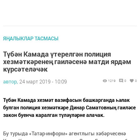
ЯҢАЛЫКЛАР ТАСМАСЫ
Түбән Камада үтерелгән полиция
хезмәткәренең гаиләсенә матди ярдәм
күрсәтеләчәк
автор,
24 март 2019 - 10:09
1219
0
0
Түбән Камада хезмәт вазифасын башкарганда һәлак
булган полиция хезмәткәре Динар Саматовның гаиләсе
закон буенча каралган түләүләрне алачак.
Бу турыда «Татар-информ» агентлыгы хәбәрчесенә