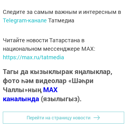
Следите за самым важным и интересным в
Telegram-канале
Татмедиа
Читайте новости Татарстана в
национальном мессенджере MАХ:
https://max.ru/tatmedia
Тагы да кызыклырак яңалыклар,
фото һәм видеолар «Шәһри
Чаллы»ның
MAX
каналында
(язылыгыз).
Перейти на страницу новости