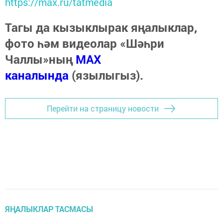
https://max.ru/tatmedia
Тагы да кызыклырак яңалыклар,
фото һәм видеолар «Шәһри
Чаллы»ның
MAX
каналында
(язылыгыз).
Перейти на страницу новости
ЯҢАЛЫКЛАР ТАСМАСЫ