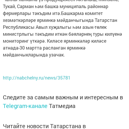
Тукай, Сарман һәм башка муниципаль районнар
фермерлары тәкъдим итә.Башкарма комитет
хезмәткәрләре ярминкә мәйданчыгында Татарстан
Республикасы Авыл хуҗалыгы һәм азык-төлек
министрлыгы тәкъдим иткән бәяләрнең туры килүенә
мониторинг үткәрә. Киләсе ярминкәләр киләсе
атнада-30 мартта расланган ярминкә
мәйданчыкларында узачак.
http://nabchelny.ru/news/35781
Следите за самым важным и интересным в
Telegram-канале
Татмедиа
Читайте новости Татарстана в