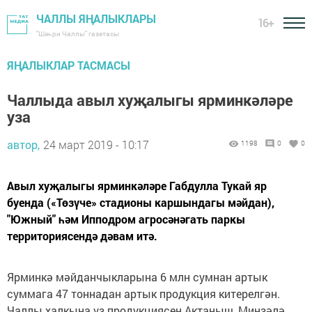
ЧАЛЛЫ ЯҢАЛЫКЛАРЫ
16+
"Шәһри Чаллы" газетасы
ЯҢАЛЫКЛАР ТАСМАСЫ
Чаллыда авыл хуҗалыгы ярминкәләре
уза
автор,
24 март 2019 - 10:17
1198
0
0
Авыл хуҗалыгы ярминкәләре Габдулла Тукай яр
буенда («Төзүче» стадионы каршындагы мәйдан),
"Южный" һәм Ипподром агросәнәгать паркы
территориясендә дәвам итә.
Ярминкә мәйданчыкларына 6 млн сумнан артык
суммага 47 тоннадан артык продукция китерелгән.
Чаллы халкына үз продукциясен Актаныш, Минзәлә,