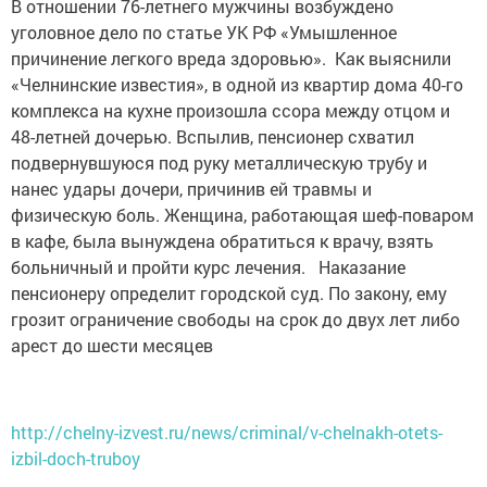
В отношении 76-летнего мужчины возбуждено
уголовное дело по статье УК РФ «Умышленное
причинение легкого вреда здоровью». Как выяснили
«Челнинские известия», в одной из квартир дома 40-го
комплекса на кухне произошла ссора между отцом и
48-летней дочерью. Вспылив, пенсионер схватил
подвернувшуюся под руку металлическую трубу и
нанес удары дочери, причинив ей травмы и
физическую боль. Женщина, работающая шеф-поваром
в кафе, была вынуждена обратиться к врачу, взять
больничный и пройти курс лечения. Наказание
пенсионеру определит городской суд. По закону, ему
грозит ограничение свободы на срок до двух лет либо
арест до шести месяцев
http://chelny-izvest.ru/news/criminal/v-chelnakh-otets-
izbil-doch-truboy