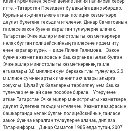
Казан Кремленең рәсми вәкиле Лилия Галимова хәбәр
итте. «Татарстан Президент бу вакыйгадан хәбәрдар.
Куркыныч җинаятьчегә аткан полиция хезмәткәре
дәүләт бүләгенә тәкъдим ителәчәк. Динар Саматовның
гаиләсе закон буенча каралган түләүләрне алачак.
Татарстан Эчке эшләр министрлыгы хезмәткәрләре
һәлак булган полицейскийның гаиләсенә ярдәм итү
өчен чаралар күрә», – диде Лилия Галимова. Закон
буенча хезмәт вазифасын башкарганда һәлак булган
Эчке эшләр министрлыгы хезмәткәренең гаилә
әгъзалары 3,8 миллион сум бервакытлы түләүләр, 2,6
миллион сумнан артык иминият акчалары алырга
хокуклы. Шулай ук балаларны тәрбияләү һәм башка
түләүләр өчен ай саен пособие бирелә. Үтерүчене
аткан Татарстан Эчке эшләр министрлыгы хезмәткәре
дәүләт бүләгенә тәкъдим ителәчәк. Хезмәт вазифасын
башкарганда һәлак булган полицейскийның гаиләсе
закон буенча каралган түләүләрне алачак, дип яза
Татар-информ. Динар Саматов 1985 елда туган, 2007