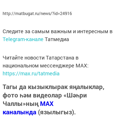
http://matbugat.ru/news/?id=24916
Следите за самым важным и интересным в
Telegram-канале
Татмедиа
Читайте новости Татарстана в
национальном мессенджере MАХ:
https://max.ru/tatmedia
Тагы да кызыклырак яңалыклар,
фото һәм видеолар «Шәһри
Чаллы»ның
MAX
каналында
(язылыгыз).