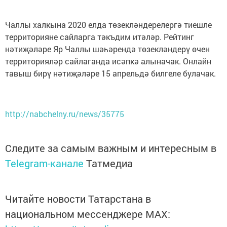
Чаллы халкына 2020 елда төзекләндерелергә тиешле
территорияне сайларга тәкъдим итәләр. Рейтинг
нәтиҗәләре Яр Чаллы шәһәрендә төзекләндерү өчен
территорияләр сайлаганда исәпкә алыначак. Онлайн
тавыш бирү нәтиҗәләре 15 апрельдә билгеле булачак.
http://nabchelny.ru/news/35775
Следите за самым важным и интересным в
Telegram-канале
Татмедиа
Читайте новости Татарстана в
национальном мессенджере MАХ: