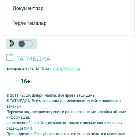
Документлар
Төрле темалар
Телефон АО «ТАТМЕДИА»:
(843) 222 09 84
16+
© 2011 - 2026. Шәһри Чаллы. Все права защищены.
© ТАТМЕДИА. Все материалы, размещенные на сайте, защищены
законом.
Перепечатка, воспроизведение и распространение в любом объеме
информации,
размещенной на сайте, возможна только с письменного согласия
редакций СМИ.
При поддержке Республиканского агентства по печати и массовым