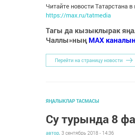
Читайте новости Татарстана 
https://max.ru/tatmedia
Тагы да кызыклырак яңа
Чаллы»ның
MAX каналы
Перейти на страницу новости
ЯҢАЛЫКЛАР ТАСМАСЫ
Су турында 8 ф
автор,
3 сентябрь 2018 - 14:36