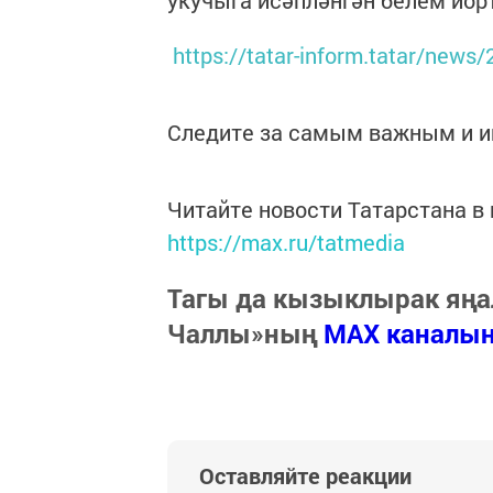
укучыга исәпләнгән белем йорт
https://tatar-inform.tatar/new
Следите за самым важным и 
Читайте новости Татарстана 
https://max.ru/tatmedia
Тагы да кызыклырак яңа
Чаллы»ның
MAX каналы
Оставляйте реакции