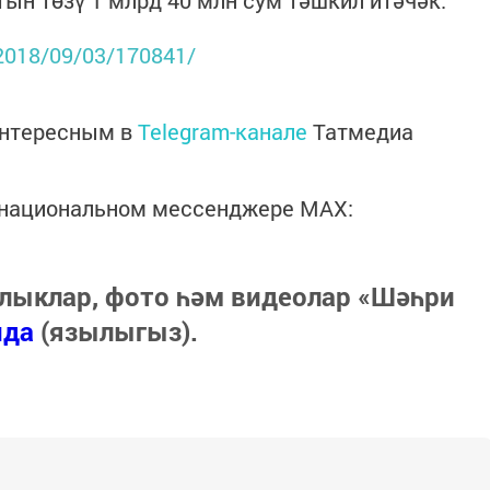
ын төзү 1 млрд 40 млн сум тәшкил итәчәк.
s/2018/09/03/170841/
интересным в
Telegram-канале
Татмедиа
в национальном мессенджере MАХ:
лыклар, фото һәм видеолар «Шәһри
нда
(язылыгыз).