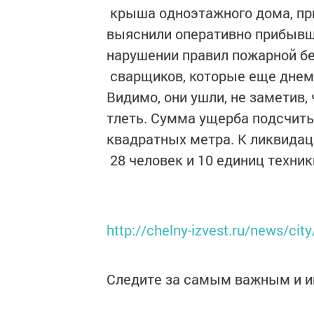
крыша одноэтажного дома, пр
выяснили оперативно прибывши
нарушении правил пожарной б
сварщиков, которые еще днем
Видимо, они ушли, не заметив,
тлеть. Сумма ущерба подсчит
квадратных метра. К ликвида
28 человек и 10 единиц техник
http://chelny-izvest.ru/news/city
Следите за самым важным и 