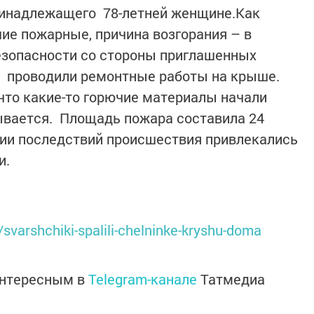
инадлежащего 78-летней женщине.Как
е пожарные, причина возгорания – в
езопасности со стороны приглашенных
 проводили ремонтные работы на крыше.
 что какие-то горючие материалы начали
ывается. Площадь пожара составила 24
ции последствий происшествия привлекались
и.
/svarshchiki-spalili-chelninke-kryshu-doma
интересным в
Telegram-канале
Татмедиа