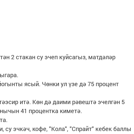
ән 2 стакан су эчеп куйсагыз, матдәләр
ыгара.
огынты ясый. Чөнки ул үзе дә 75 процент
тәэсир итә. Көн дә даими рәвештә эчелгән 5
нычын 41 процентка киметә.
та.
 су эчкәч, кофе, "Кола", "Спрайт" кебек баллы