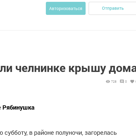
Отправить
Авторизоваться
ли челнинке крышу дом
728
0
е Рябинушка
субботу, в районе полуночи, загорелась