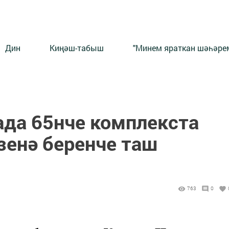
Дин
Киңәш-табыш
"Минем яраткан шәһәрем
ада 65нче комплекста
зенә беренче таш
763
0