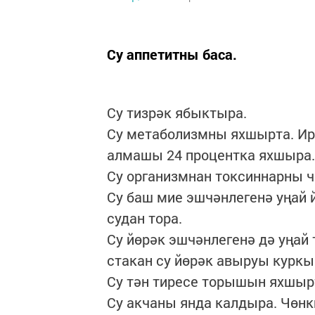
Су аппетитны баса.
Су тизрәк ябыктыра.
Су метаболизмны яхшырта. Ирт
алмашы 24 процентка яхшыра.
Су организмнан токсиннарны ч
Су баш мие эшчәнлегенә уңай й
судан тора.
Су йөрәк эшчәнлегенә дә уңай 
стакан су йөрәк авыруы куркы
Су тән тиресе торышын яхшыр
Су акчаны янда калдыра. Чөнки,