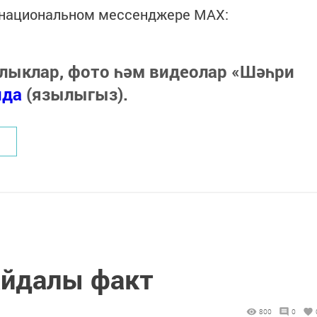
в национальном мессенджере MАХ:
лыклар, фото һәм видеолар «Шәһри
нда
(язылыгыз).
айдалы факт
800
0