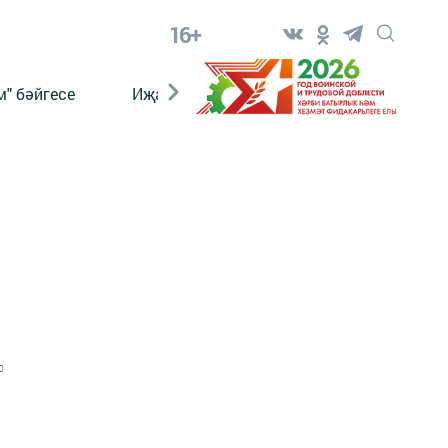
16+
" бәйгесе
Иҗат
Реклама
Онлайн язы
0