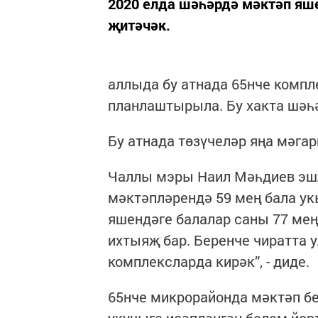
2020 елда шәһәрдә мәктәп яше
җитәчәк.
аллыда бу атнада 65нче компл
планлаштырыла. Бу хакта шәһ
Бу атнада төзүчеләр яңа мәга
Чаллы мэры Наил Мәһдиев эш
мәктәпләрендә 59 мең бала укы
яшендәге балалар саны 77 мең
ихтыяҗ бар. Беренче чиратта у
комплексларда кирәк”, - диде.
65нче микрорайонда мәктәп бер