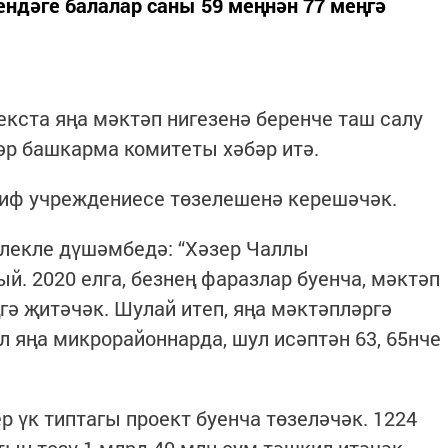
ндәге балалар саны 59 меңнән 77 меңгә
екста яңа мәктәп нигезенә беренче таш салу
әр башкарма комитеты хәбәр итә.
риф учреждениесе төзелешенә керешәчәк.
лекле дүшәмбедә: “Хәзер Чаллы
й. 2020 елга, безнең фаразлар буенча, мәктәп
гә җитәчәк. Шулай итеп, яңа мәктәпләргә
л яңа микрорайоннарда, шул исәптән 63, 65нче
 үк типтагы проект буенча төзеләчәк. 1224