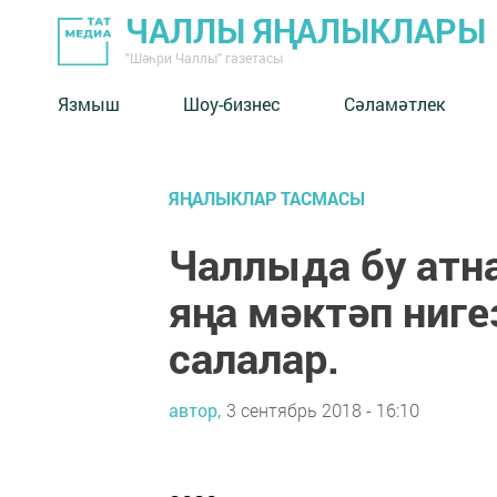
ЧАЛЛЫ ЯҢАЛЫКЛАРЫ
"Шәһри Чаллы" газетасы
Язмыш
Шоу-бизнес
Сәламәтлек
ЯҢАЛЫКЛАР ТАСМАСЫ
Чаллыда бу атн
яңа мәктәп ниге
салалар.
автор,
3 сентябрь 2018 - 16:10