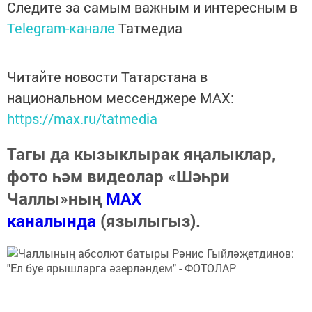
Следите за самым важным и интересным в
Telegram-канале
Татмедиа
Читайте новости Татарстана в
национальном мессенджере MАХ:
https://max.ru/tatmedia
Тагы да кызыклырак яңалыклар,
фото һәм видеолар «Шәһри
Чаллы»ның
MAX
каналында
(язылыгыз).