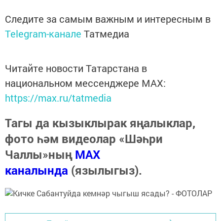
Следите за самым важным и интересным в
Telegram-канале
Татмедиа
Читайте новости Татарстана в
национальном мессенджере MАХ:
https://max.ru/tatmedia
Тагы да кызыклырак яңалыклар,
фото һәм видеолар «Шәһри
Чаллы»ның
MAX
каналында
(язылыгыз).