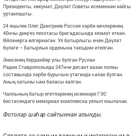
Президенты, хөкүмәт, Дәүләт Советы исеменнән кайгы
уртаклашты.
24 яшьлек Олег Дмитриев Россия хәрби көчләренең
40нчы диңгез пехотасы бригадасында хезмәт иткән.
Өйләнергә өлгермәгән. Ул батырлыгы өчен Дәүләт
бүләге – Батырлык орденына тәкъдим ителгән.
Әнисенең бердәнбер улы булган Руслан
Радин Ставропольеда 247нче десант казак полкы
составында хәрби бурычын үтәгәндә һәлак булган.
Аның хатыны һәм баласы калган.
Чаллының батыр егетләренең исемнәре ГЭС
бистәсендәге мемориал комплекска уелып язылачак.
Фотолар шәһәр сайтыннан алынды.
Следите за самым важным и интересным в