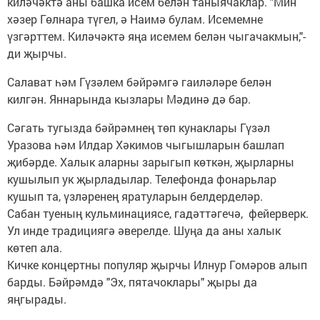
киләчәктә аны башка исем белән таныячаклар. "Мин
хәзер Гөлнара түгел, ә Наимә булам. Исемемне
үзгәрттем. Киләчәктә яңа исемем белән чыгачакмын,"-
ди җырчы.
Салават һәм Гүзәлем бәйрәмгә гаиләләре белән
килгән. Яннарында кызлары Мәдинә дә бар.
Сәгать тугызда бәйрәмнең төп кунаклары Гүзәл
Уразова һәм Илдар Хәкимов чыгышларын башлап
җибәрде. Халык аларны зарыгып көткән, җырларны
кушылып ук җырладылар. Телефонда фонарьлар
кушып та, үзләренең яратуларын белдерделәр.
Сабан туеның кульминациясе, гадәттәгечә, фейерверк.
Ул инде традициягә әверелде. Шуңа да аны халык
көтеп ала.
Кичке концертны популяр җырчы Илнур Гомәров алып
барды. Бәйрәмдә "Эх, пятачоклары" җыры да
яңгырады.