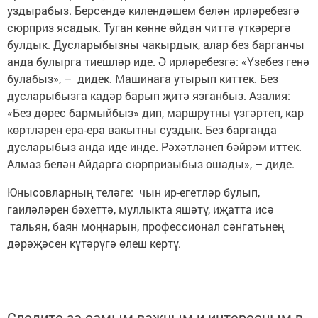
уздырабыз. Берсендә килендәшем белән ирләребезгә
сюрприз ясадык. Туган көнне өйдән читтә үткәрергә
булдык. Дусларыбызны чакырдык, алар без барганчы
анда булырга тиешләр иде. Ә ирләребезгә: «Үзебез генә
булабыз», – дидек. Машинага утырып киттек. Без
дусларыбызга кадәр барып җитә язганбыз. Азалия:
«Без дөрес бармыйбыз» дип, маршрутны үзгәртеп, кар
көртләрен ера-ера вакытны суздык. Без барганда
дусларыбыз анда иде инде. Рәхәтләнеп бәйрәм иттек.
Алмаз белән Айдарга сюрпризыбыз ошады», – диде.
Юнысовларның теләге: чын ир-егетләр булып,
гаиләләрен бәхеттә, муллыкта яшәтү, иҗатта исә
тальян, баян моңнарын, профессионал сәнгатьнең
дәрәҗәсен күтәрүгә өлеш кертү.
Следите за самым важным и интересным в