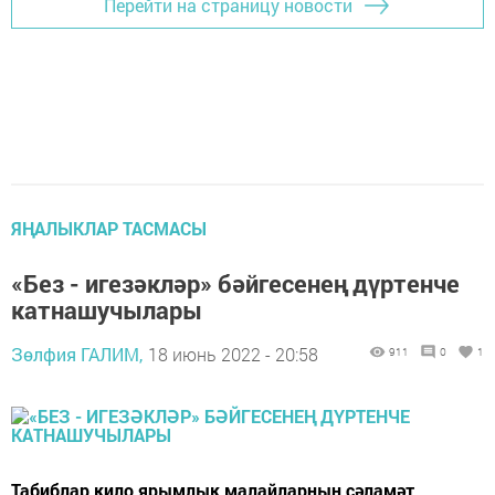
Перейти на страницу новости
ЯҢАЛЫКЛАР ТАСМАСЫ
«Без - игезәкләр» бәйгесенең дүртенче
катнашучылары
Зөлфия ГАЛИМ,
18 июнь 2022 - 20:58
911
0
1
Табиблар кило ярымлык малайларның сәламәт