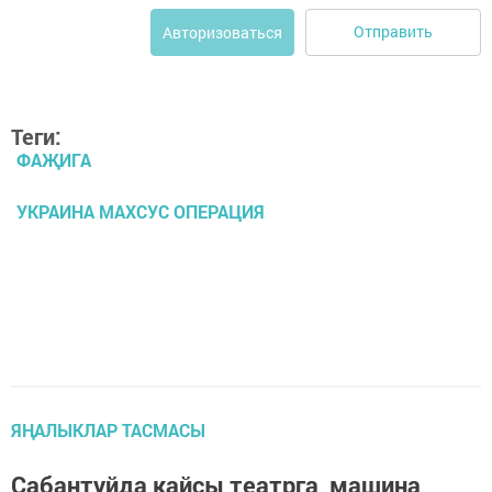
Отправить
Авторизоваться
Теги:
ФАҖИГА
УКРАИНА МАХСУС ОПЕРАЦИЯ
ЯҢАЛЫКЛАР ТАСМАСЫ
Сабантуйда кайсы театрга машина