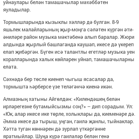
уйнаулары белән тамашачылар мәхәббәтен
яуладылар.
Тормышларында кызыклы хәлләр дә булган. 8-9
яшьлек малайларының җыр-моңга сәләтен күргән әти-
әниләре район музыка мәктәбенә алып баралар. Жюри
алдында җырлый башлаганда каушап, икесе дә үкереп
елап җибәргән. Бүген исә талантлы егетләр музыка уен
коралларында халык көйләрен уйнап, тамашачыларны
елата.
Сәхнәдә бер төсле киенеп чыгыш ясасалар да,
тормышта һәрберсе үзе теләгәнчә киенә икән.
Алмазның хатыны Айгөлдән: «Килендәшең белән
ирләрегезне бутамыйсызмы соң?» – дип сорадым. Ул:
«Юк, алар икесе ике төрле, холыклары да, киеменәре дә.
Әмма икесе дә тырыш, уңган, гаилә җанлы, тыйнаклар.
Хәтта туган көннәрен дә зурлап үткәргәнне
яратмыйлар. Шуңа күрә гаиләләр белән генә