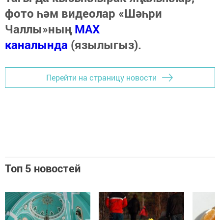
фото һәм видеолар «Шәһри
Чаллы»ның
MAX
каналында
(язылыгыз).
Перейти на страницу новости
Топ 5 новостей