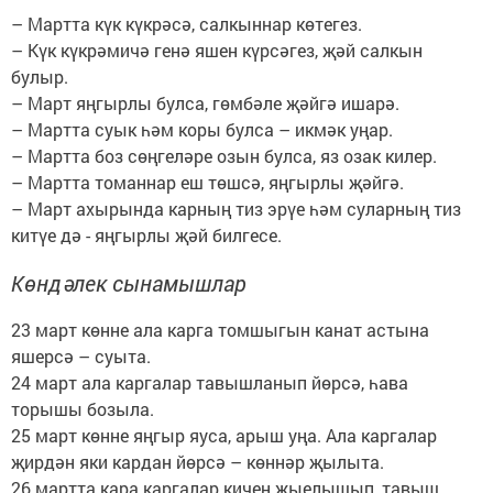
– Мартта күк күкрәсә, салкыннар көтегез.
– Күк күкрәмичә генә яшен күрсәгез, җәй салкын
булыр.
– Март яңгырлы булса, гөмбәле җәйгә ишарә.
– Мартта суык һәм коры булса – икмәк уңар.
– Мартта боз сөңгеләре озын булса, яз озак килер.
– Мартта томаннар еш төшсә, яңгырлы җәйгә.
– Март ахырында карның тиз эрүе һәм суларның тиз
китүе дә - яңгырлы җәй билгесе.
Көндәлек сынамышлар
23 март көнне ала карга томшыгын канат астына
яшерсә – суыта.
24 март ала каргалар тавышланып йөрсә, һава
торышы бозыла.
25 март көнне яңгыр яуса, арыш уңа. Ала каргалар
җирдән яки кардан йөрсә – көннәр җылыта.
26 мартта кара каргалар кичен җыелышып, тавыш