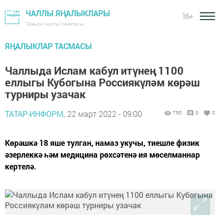
ЧАЛЛЫ ЯҢАЛЫКЛАРЫ
16+
"Шәһри Чаллы" газетасы
ЯҢАЛЫКЛАР ТАСМАСЫ
Чаллыда Ислам кабул итүнең 1100
еллыгы Кубогына Россиякүләм көрәш
турниры узачак
ТАТАР-ИНФОРМ,
22 март 2022 - 09:00
750
0
0
Көрәшкә 18 яше тулган, намаз укучы, тиешле физик
әзерлеккә һәм медицина рөхсәтенә ия мөселманнар
кертелә.