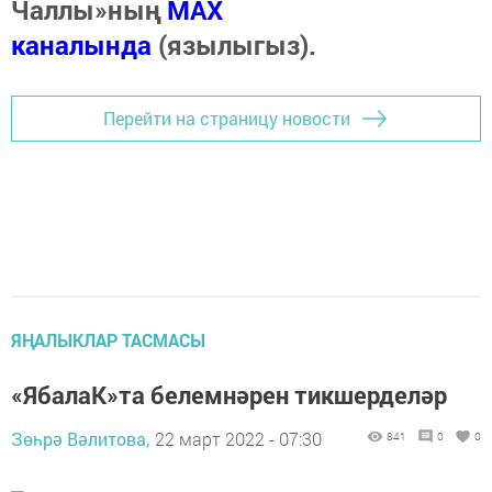
Чаллы»ның
MAX
каналында
(язылыгыз).
Перейти на страницу новости
ЯҢАЛЫКЛАР ТАСМАСЫ
«ЯбалаК»та белемнәрен тикшерделәр
Зөһрә Вәлитова,
22 март 2022 - 07:30
841
0
0