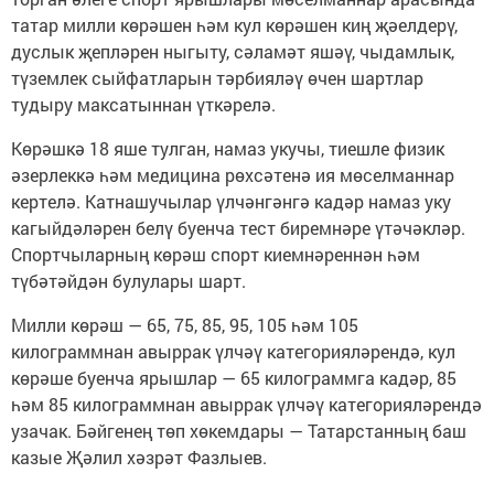
татар милли көрәшен һәм кул көрәшен киң җәелдерү,
дуслык җепләрен ныгыту, сәламәт яшәү, чыдамлык,
түземлек сыйфатларын тәрбияләү өчен шартлар
тудыру максатыннан үткәрелә.
Көрәшкә 18 яше тулган, намаз укучы, тиешле физик
әзерлеккә һәм медицина рөхсәтенә ия мөселманнар
кертелә. Катнашучылар үлчәнгәнгә кадәр намаз уку
кагыйдәләрен белү буенча тест биремнәре үтәчәкләр.
Спортчыларның көрәш спорт киемнәреннән һәм
түбәтәйдән булулары шарт.
Милли көрәш — 65, 75, 85, 95, 105 һәм 105
килограммнан авыррак үлчәү категорияләрендә, кул
көрәше буенча ярышлар — 65 килограммга кадәр, 85
һәм 85 килограммнан авыррак үлчәү категорияләрендә
узачак. Бәйгенең төп хөкемдары — Татарстанның баш
казые Җәлил хәзрәт Фазлыев.