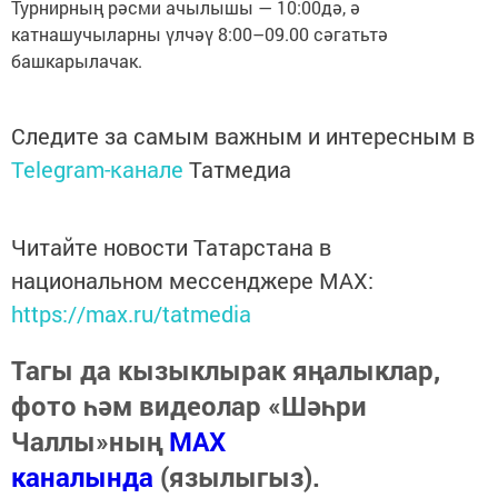
Турнирның рәсми ачылышы — 10:00дә, ә
катнашучыларны үлчәү 8:00–09.00 сәгатьтә
башкарылачак.
Следите за самым важным и интересным в
Telegram-канале
Татмедиа
Читайте новости Татарстана в
национальном мессенджере MАХ:
https://max.ru/tatmedia
Тагы да кызыклырак яңалыклар,
фото һәм видеолар «Шәһри
Чаллы»ның
MAX
каналында
(язылыгыз).