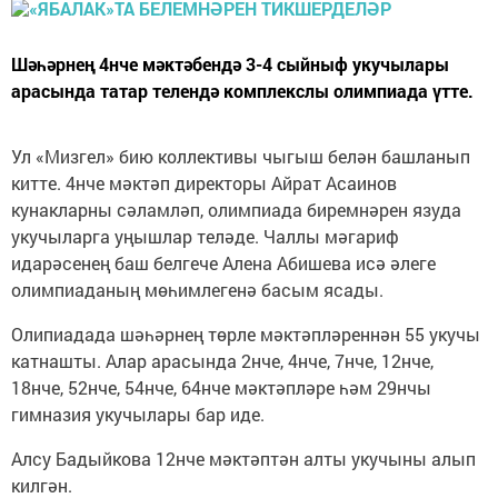
Шәһәрнең 4нче мәктәбендә 3-4 сыйныф укучылары
арасында татар телендә комплекслы олимпиада үтте.
Ул «Мизгел» бию коллективы чыгыш белән башланып
китте. 4нче мәктәп директоры Айрат Асаинов
кунакларны сәламләп, олимпиада биремнәрен язуда
укучыларга уңышлар теләде. Чаллы мәгариф
идарәсенең баш белгече Алена Абишева исә әлеге
олимпиаданың мөһимлегенә басым ясады.
Олипиадада шәһәрнең төрле мәктәпләреннән 55 укучы
катнашты. Алар арасында 2нче, 4нче, 7нче, 12нче,
18нче, 52нче, 54нче, 64нче мәктәпләре һәм 29нчы
гимназия укучылары бар иде.
Алсу Бадыйкова 12нче мәктәптән алты укучыны алып
килгән.