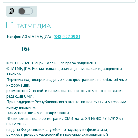
Телефон АО «ТАТМЕДИА»:
(843) 222 09 84
16+
© 2011 - 2026. Шәһри Чаллы. Все права защищены.
© ТАТМЕДИА. Все материалы, размещенные на сайте, защищены
законом.
Перепечатка, воспроизведение и распространение в любом объеме
информации,
размещенной на сайте, возможна только с письменного согласия
редакций СМИ.
При поддержке Республиканского агентства по печати и массовым
коммуникациям.
Наименование СМИ: Шəhри Чаллы
№ свидетельства о регистрации СМИ, дата: ЭЛ № ФС 77-67912 от
06.12.2016
выдано Федеральной службой по надзору в сфере связи,
информационных технологий и массовых коммуникаций