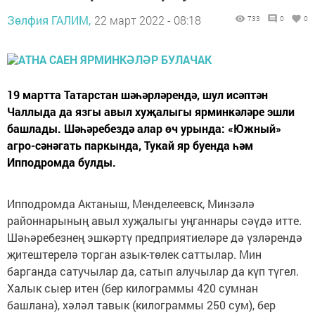
Зөлфия ГАЛИМ,
22 март 2022 - 08:18
733
0
0
19 мартта Татарстан шәһәрләрендә, шул исәптән
Чаллыда да язгы авыл хуҗалыгы ярминкәләре эшли
башлады. Шәһәребездә алар өч урында: «Южный»
агро-сәнәгать паркында, Тукай яр буенда һәм
Ипподромда булды.
Ипподромда Актаныш, Менделеевск, Минзәлә
районнарының авыл хуҗалыгы уңганнары сәүдә итте.
Шәһәребезнең эшкәртү предприятиеләре дә үзләрендә
җитештерелә торган азык-төлек саттылар. Мин
барганда сатучылар да, сатып алучылар да күп түгел.
Халык сыер итен (бер килограммы 420 сумнан
башлана), хәләл тавык (килограммы 250 сум), бер