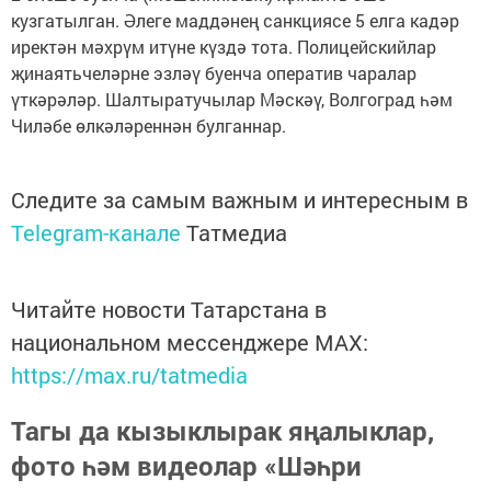
кузгатылган. Әлеге маддәнең санкциясе 5 елга кадәр
иректән мәхрүм итүне күздә тота. Полицейскийлар
җинаятьчеләрне эзләү буенча оператив чаралар
үткәрәләр. Шалтыратучылар Мәскәү, Волгоград һәм
Чиләбе өлкәләреннән булганнар.
Следите за самым важным и интересным в
Telegram-канале
Татмедиа
Читайте новости Татарстана в
национальном мессенджере MАХ:
https://max.ru/tatmedia
Тагы да кызыклырак яңалыклар,
фото һәм видеолар «Шәһри