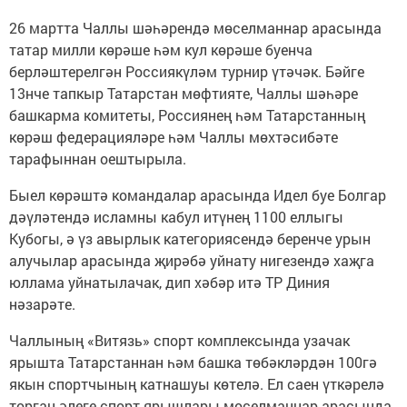
26 мартта Чаллы шәһәрендә мөселманнар арасында
татар милли көрәше һәм кул көрәше буенча
берләштерелгән Россиякүләм турнир үтәчәк. Бәйге
13нче тапкыр Татарстан мөфтияте, Чаллы шәһәре
башкарма комитеты, Россиянең һәм Татарстанның
көрәш федерацияләре һәм Чаллы мөхтәсибәте
тарафыннан оештырыла.
Быел көрәштә командалар арасында Идел буе Болгар
дәүләтендә исламны кабул итүнең 1100 еллыгы
Кубогы, ә үз авырлык категориясендә беренче урын
алучылар арасында җирәбә уйнату нигезендә хаҗга
юллама уйнатылачак, дип хәбәр итә ТР Диния
нәзарәте.
Чаллының «Витязь» спорт комплексында узачак
ярышта Татарстаннан һәм башка төбәкләрдән 100гә
якын спортчының катнашуы көтелә. Ел саен үткәрелә
торган әлеге спорт ярышлары мөселманнар арасында