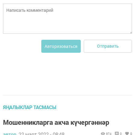
Отправить
Авторизоваться
ЯҢАЛЫКЛАР ТАСМАСЫ
Мошенникларга акча күчергәннәр
автор,
22 март 2022 - 08:48
974
0
0