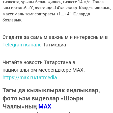
тизлектә, урыны белән җилнең тизлеге 14 м/с. Төнлә
һәм иртән -6..-9˚, аязганда -14˚ка кадәр. Көндез һаваның
максималь температурасы +1... +4˚. Юлларда
бозлавык.
Следите за самым важным и интересным в
Telegram-канале
Татмедиа
Читайте новости Татарстана в
национальном мессенджере MАХ:
https://max.ru/tatmedia
Тагы да кызыклырак яңалыклар,
фото һәм видеолар «Шәһри
Чаллы»ның
MAX