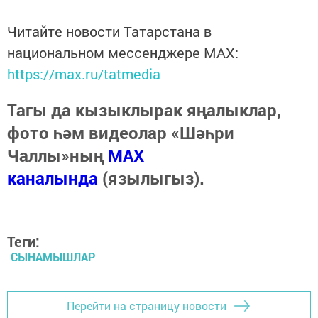
Читайте новости Татарстана в
национальном мессенджере MАХ:
https://max.ru/tatmedia
Тагы да кызыклырак яңалыклар,
фото һәм видеолар «Шәһри
Чаллы»ның
MAX
каналында
(язылыгыз).
Теги:
СЫНАМЫШЛАР
Перейти на страницу новости