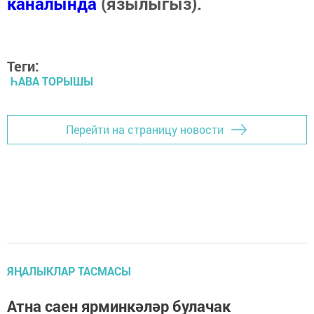
каналында
(язылыгыз).
Теги:
ҺАВА ТОРЫШЫ
Перейти на страницу новости
ЯҢАЛЫКЛАР ТАСМАСЫ
Атна саен ярминкәләр булачак