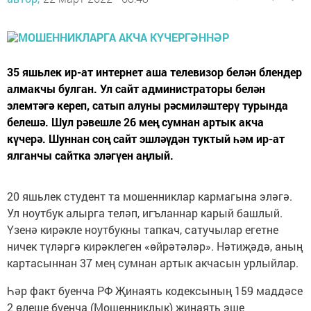
35 яшьлек ир-ат интернет аша телевизор белән блендер
алмакчы булган. Ул сайт администраторы белән
элемтәгә кереп, сатып алуны рәсмиләштерү турында
белешә. Шул рәвешле 26 мең сумнан артык акча
күчерә. Шуннан соң сайт эшләүдән туктый һәм ир-ат
ялганчы сайтка эләгүен аңлый.
20 яшьлек студент та мошенниклар кармагына эләгә.
Ул ноутбук алырга теләп, игъланнар карый башлый.
Үзенә кирәкле ноутбукны тапкач, сатучылар егетне
ничек түләргә кирәклеген «өйрәтәләр». Нәтиҗәдә, аның
картасыннан 37 мең сумнан артык акчасын урлыйлар.
Һәр факт буенча РФ Җинаять кодексының 159 маддәсе
2 өлеше буенча (Мошенниклык) җинаять эше