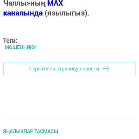
Чаллы»ның
MAX
каналында
(язылыгыз).
Теги:
МОШЕННИКИ
Перейти на страницу новости
ЯҢАЛЫКЛАР ТАСМАСЫ