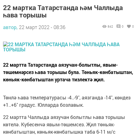
22 мартка Татарстанда һәм Чаллыда
һава торышы
автор,
22 март 2022 - 08:36
842
0
0
22 мартта Татарстанда аязучан-болытлы, явым-
төшемнәрсез һава торышы була. Төньяк-көнбатыштан,
көньяк-көнбатыштан уртача тизлектә җил.
Төнлә һава температурасы -4..-9˚, аязганда -14˚, көндез
+1..+6˚ градус. Юлларда бозлавык.
22 мартта Чаллыда аязучан болытлы һава торышы
көтелә. Күбесенчә явым-төшемсез. Җил төньяк-
көнбатыштан, көньяк-көнбатышка таба 6-11 м/с