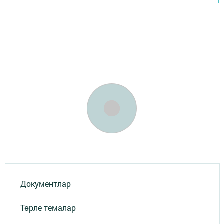
Документлар
Төрле темалар