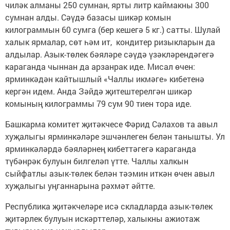
чиләк алманы 250 сумнан, ярты литр каймакны 300
сумнан алды. Сәүдә базасы шикәр комын
килограммын 60 сумга (бер кешегә 5 кг.) сатты. Шулай
халык ярмалар, сөт һәм ит, кондитер ризыкларын да
алдылар. Азык-төлек бәяләре сәүдә үзәкләрендәгегә
караганда чыннан да арзанрак иде. Мисал өчен:
ярминкәдән кайтышлый «Чаллы икмәге» кибетенә
кергән идем. Анда Зәйдә җитештерелгән шикәр
комының килограммы 79 сум 90 тиен тора иде.
Башкарма комитет җитәкчесе Фәрид Сәлахов та авыл
хуҗалыгы ярминкәләре эшчәнлеген белән танышты. Ул
ярминкәләрдә бәяләрнең кибеттәгегә караганда
түбәнрәк булуын билгеләп үтте. Чаллы халкын
сыйфатлы азык-төлек белән тәэмин иткән өчен авыл
хуҗалыгы уңганнарына рәхмәт әйтте.
Республика җитәкчеләре исә складларда азык-төлек
җитәрлек булуын искәрттеләр, халыкны ажиотаж