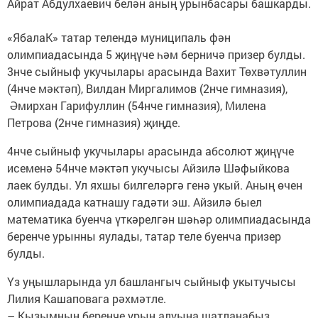
Айрат Абдулхаевич белән аның урынбасары башкарды.
«ЯбалаК» татар телендә муниципаль фән
олимпиадасында 5 җиңүче һәм берничә призер булды.
3нче сыйныф укучылары арасында Вахит Төхвәтуллин
(4нче мәктәп), Вилдан Миргалимов (2нче гимназия),
Әмирхан Гарифуллин (54нче гимназия), Милена
Петрова (2нче гимназия) җиңде.
4нче сыйныф укучылары арасында абсолют җиңүче
исеменә 54нче мәктәп укучысы Айзилә Шәфыйкова
лаек булды. Ул яхшы билгеләргә генә укый. Аның өчен
олимпиадада катнашу гадәти эш. Айзилә быел
математика буенча үткәрелгән шәһәр олимпиадасында
беренче урынны яулады, татар теле буенча призер
булды.
Үз уңышларында ул башлангыч сыйныф укытучысы
Лилия Кашаповага рәхмәтле.
– Кызымның беренче урын алуына шатланабыз.