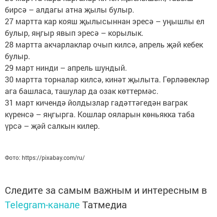
бирсә – алдагы атна җылы булыр.
27 мартта кар кояш җылысыннан эресә – уңышлы ел
булыр, яңгыр явып эресә – корылык.
28 мартта акчарлаклар очып килсә, апрель җәй кебек
булыр.
29 март нинди – апрель шундый.
30 мартта торналар килсә, кинәт җылыта. Гөрләвекләр
ага башласа, ташулар да озак көттермәс.
31 март кичендә йолдызлар гадәттәгедән ваграк
күренсә – яңгырга. Кошлар ояларын көньякка таба
үрсә – җәй салкын килер.
Фото: https://pixabay.com/ru/
Следите за самым важным и интересным в
Telegram-канале
Татмедиа