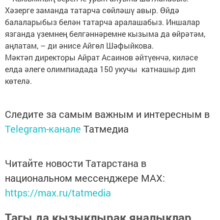
Хәзерге заманда татарча сөйләшү авыр. Өйдә
балаларыбыз белән татарча аралашабыз. Иншалар
язганда үземнең белгәннәремне кызыма да өйрәтәм,
аңлатам, – ди әнисе Айгөл Шәфыйкова.
Мәктәп директоры Айрат Асаинов әйтүенчә, киләсе
елда әлеге олимпиадада 150 укучы катнашыр дип
көтелә.
Следите за самым важным и интересным в
Telegram-канале
Татмедиа
Читайте новости Татарстана в
национальном мессенджере MАХ:
https://max.ru/tatmedia
Тагы да кызыклырак яңалыклар,