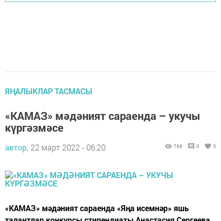
ЯҢАЛЫКЛАР ТАСМАСЫ
«КАМАЗ» мәдәният сараенда – укучы
күргәзмәсе
автор,
22 март 2022 - 06:20
768
0
0
«КАМАЗ» мәдәният сараенда «Яңа исемнәр» яшь
талантлар конкурсы стипендиаты Анастасия Сергеева