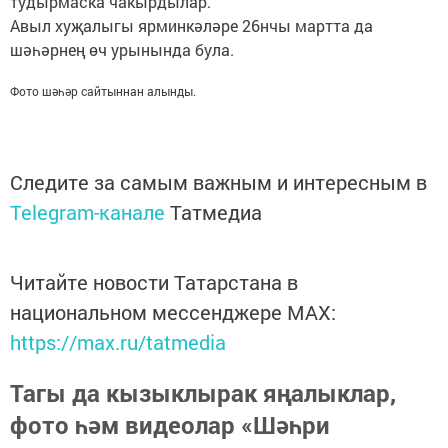
тудырмаска чакырдылар.
Авыл хуҗалыгы ярминкәләре 26нчы мартта да
шәһәрнең өч урынында була.
Фото шәһәр сайтыннан алынды.
Следите за самым важным и интересным в
Telegram-канале
Татмедиа
Читайте новости Татарстана в
национальном мессенджере MАХ:
https://max.ru/tatmedia
Тагы да кызыклырак яңалыклар,
фото һәм видеолар «Шәһри