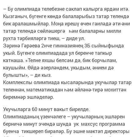
– Бу олимпиада телебезне саклап калырга ярдәм итә.
Кызганыч, бүгенге көндә балаларыбыз татар телендә
бик аралашмыйлар. Моңа ирешү өчен гаиләдә әти-әни
татар телендә сөйләшергә һәм балаларны милли
рухта тәрбияләргә тиеш, – диде ул.
Зәринә Гәрәева 2нче гимназиянең 3Б сыйныфында
укый. Бүгенге олимпиадада ул беренче тапкыр
катнаша. «Телне яхшы белсәм дә, бик борчылам,
каушыйм. Өйдә әзерләндем, укыдым, әнием дә
булышты», – ди кыз.
Комплекслы олимпиада кысаларында укучылар татар
теленнән, математикадан һәм әйләнә-тирә мохиттән
биремнәр эшләделәр.
Укучыларга 60 минут вакыт бирелде.
Олимпиаданың үзенчәлеге – укучыларның эшләрен
берничә минут эчендә шунда ук махсус программа
буенча тикшереп бирәләр. Бу эшне мәктәп директоры