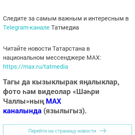
Следите за самым важным и интересным в
Telegram-канале
Татмедиа
Читайте новости Татарстана в
национальном мессенджере MАХ:
https://max.ru/tatmedia
Тагы да кызыклырак яңалыклар,
фото һәм видеолар «Шәһри
Чаллы»ның
MAX
каналында
(язылыгыз).
Перейти на страницу новости