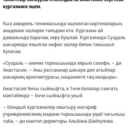
күргәзмәсе эшли.
Кыз акварель техникасында эшләнгән картиналарын,
академик эшләрен тәкъдим итә. Күргәзмә ай
дәвамында барачак, керү бушлай. Күргәзмәдә Суздаль
шәһәрендә язылган нәфис эшләр белән танышып
булачак.
«Суздаль – минем тормышымда аерым сәхифә, – ди
Анастасия. – Аны рәссамнар шәһәре дип атыйлар:
шәһәрнең архитектурасы, мәдәнияте таң калдыра».
Анастасия 9нчы сыйныфта, ә 1нче балалар сәнгать
мәктәбендә – 5нче сыйныфта укый.
– Мондый күргәзмәләр оештыру мәгариф
учреждениесенең мәдәни тормышында уңай чагылыш
таба, – ди мәктәп директоры Альбина Шәйхулова.