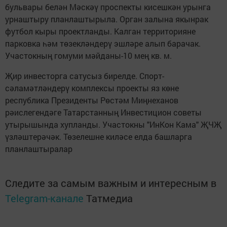
бульвары белән Мәскәү проспекты кисешкән урынга
урнаштыру планлаштырыла. Орган залына якынрак
футбол кыры проектланды. Калган территорияне
парковка һәм төзекләндерү эшләре алып барачак.
Участокның гомуми мәйданы-10 мең кв. м.
Җир инвесторга сатусыз бирелде. Спорт-
сәламәтләндерү комплексы проекты яз көне
республика Президенты Рөстәм Миңнеханов
рәислегендәге Татарстанның Инвестицион советы
утырышында хупланды. Участокны "ИнКон Кама" ҖЧҖ
үзләштерәчәк. Төзелешне киләсе елда башларга
планлаштыралар
Следите за самым важным и интересным в
Telegram-канале
Татмедиа