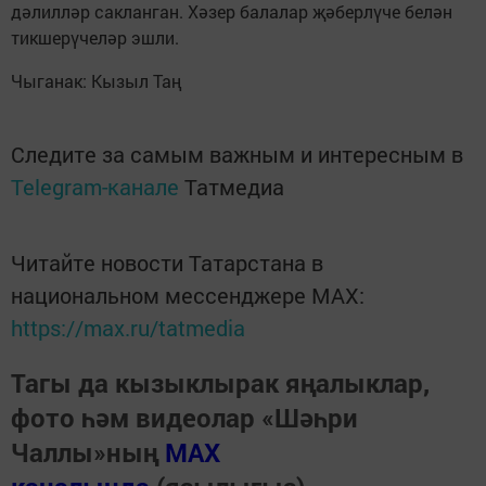
дәлилләр сакланган. Хәзер балалар җәберлүче белән
тикшерүчеләр эшли.
Чыганак: Кызыл Таң
Следите за самым важным и интересным в
Telegram-канале
Татмедиа
Читайте новости Татарстана в
национальном мессенджере MАХ:
https://max.ru/tatmedia
Тагы да кызыклырак яңалыклар,
фото һәм видеолар «Шәһри
Чаллы»ның
MAX