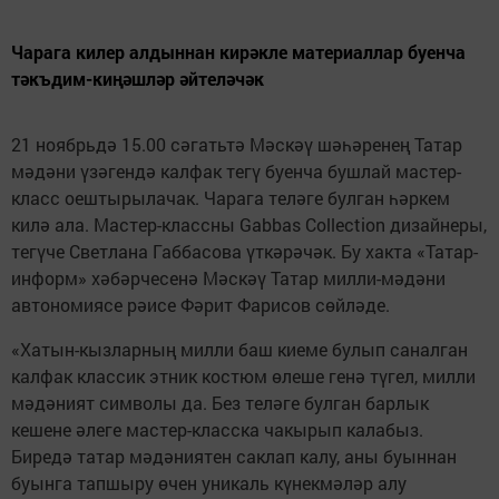
Чарага килер алдыннан кирәкле материаллар буенча
тәкъдим-киңәшләр әйтеләчәк
21 ноябрьдә 15.00 сәгатьтә Мәскәү шәһәренең Татар
мәдәни үзәгендә калфак тегү буенча бушлай мастер-
класс оештырылачак. Чарага теләге булган һәркем
килә ала. Мастер-классны Gabbas Collection дизайнеры,
тегүче Светлана Габбасова үткәрәчәк. Бу хакта «Татар-
информ» хәбәрчесенә Мәскәү Татар милли-мәдәни
автономиясе рәисе Фәрит Фарисов сөйләде.
«Хатын-кызларның милли баш киеме булып саналган
калфак классик этник костюм өлеше генә түгел, милли
мәдәният символы да. Без теләге булган барлык
кешене әлеге мастер-класска чакырып калабыз.
Биредә татар мәдәниятен саклап калу, аны буыннан
буынга тапшыру өчен уникаль күнекмәләр алу