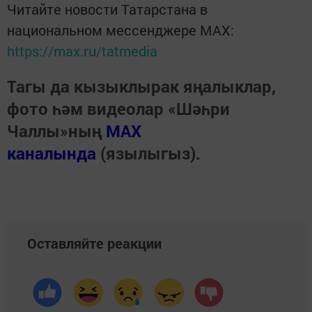
Читайте новости Татарстана в
национальном мессенджере MАХ:
https://max.ru/tatmedia
Тагы да кызыклырак яңалыклар,
фото һәм видеолар «Шәһри
Чаллы»ның
MAX
каналында
(язылыгыз).
Оставляйте реакции