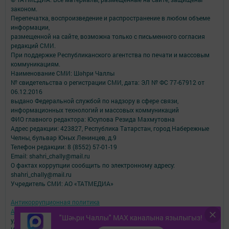
законом.
Перепечатка, воспроизведение и распространение в любом объеме
информации,
размещенной на сайте, возможна только с письменного согласия
редакций СМИ.
При поддержке Республиканского агентства по печати и массовым
коммуникациям.
Наименование СМИ: Шəhри Чаллы
№ свидетельства о регистрации СМИ, дата: ЭЛ № ФС 77-67912 от
06.12.2016
выдано Федеральной службой по надзору в сфере связи,
информационных технологий и массовых коммуникаций
ФИО главного редактора: Юсупова Резида Махмутовна
Адрес редакции: 423827, Республика Татарстан, город Набережные
Челны, бульвар Юных Ленинцев, д.9
Телефон редакции: 8 (8552) 57-01-19
Email: shahri_chally@mail.ru
О фактах коррупции сообщить по электронному адресу:
shahri_chally@mail.ru
Учредитель СМИ: АО «ТАТМЕДИА»
Антикоррупционная политика
АО «ТАТМЕДИА» использует «cookie»
для персонализации сервисов и
"Шәһри Чаллы" MAX каналына язылыгыз!
удобства пользователей сайтом.