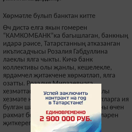
Хөрмәтле булып банктан китте
Өч дистә елга якын гомерен
“КАМКОМБАНК”ка багышлаган, банкның
идарә рәисе, Татарстанның атказанган
икътисадчысы Розалия Габдуллина
лаеклы ялга чыкты. Кичә банк
коллективы олы җанлы, кешелекле,
ярдәмчел җитәкчене хөрмәтләп, ялга
озатты. Розалия Мирзаевнага
хезмәттәшләре фидакарь, намуслы
хезмәте һәм бик күп асыл сыйфатларга ия
булган шәхес һәм җитәкче булганы өчен
рәхмәт белдерделәр. Изге теләкләрен
җиткереп, чәчәкләргә күмделәр.