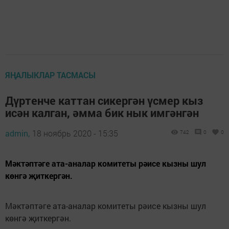
ЯҢАЛЫКЛАР ТАСМАСЫ
Дүртенче каттан сикергән үсмер кыз
исән калган, әмма бик нык имгәнгән
admin,
18 ноябрь 2020 - 15:35
742
0
0
Мәктәптәге ата-аналар комитеты рәисе кызны шул
көнгә җиткергән.
Мәктәптәге ата-аналар комитеты рәисе кызны шул
көнгә җиткергән.