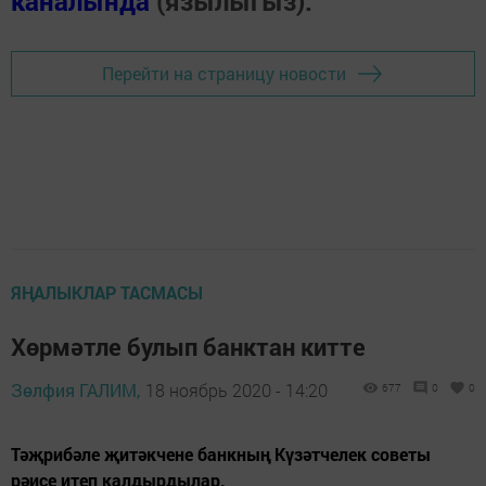
каналында
(язылыгыз).
Перейти на страницу новости
ЯҢАЛЫКЛАР ТАСМАСЫ
Хөрмәтле булып банктан китте
Зөлфия ГАЛИМ,
18 ноябрь 2020 - 14:20
677
0
0
Тәҗрибәле җитәкчене банкның Күзәтчелек советы
рәисе итеп калдырдылар.