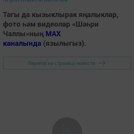
Тагы да кызыклырак яңалыклар,
фото һәм видеолар «Шәһри
Чаллы»ның
MAX
каналында
(язылыгыз).
Перейти на страницу новости