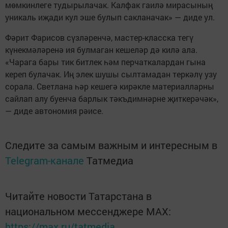
мөмкинлеге тудырылачак. Калфак гаилә мирасының
уникаль иҗади кул эше булып сакланачак» — диде ул.
Фәрит Фарисов сүзләренчә, мастер-класска тегү
күнекмәләренә ия булмаган кешеләр дә килә ала.
«Чарага бары тик битлек һәм перчаткалардан гына
кереп булачак. Иң элек шушы сылтамадан теркәлү узу
сорала. Светлана һәр кешегә кирәкле материалларны
сайлап алу буенча барлык тәкъдимнәрне җиткерәчәк»,
— диде автономия рәисе.
Следите за самым важным и интересным в
Telegram-канале
Татмедиа
Читайте новости Татарстана в
национальном мессенджере MАХ:
https://max.ru/tatmedia