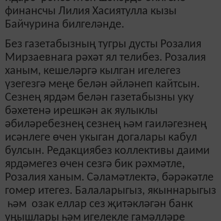
финансчы Лилия Хасиятулла кызы
Байчурина билгеләнде.
Без газетабызның тугры дусты Розалия
Мирзаевнага рәхәт ял телибез. Розалия
ханым, кешеләргә кылган игелегез
үзегезгә меңе белән әйләнеп кайтсын.
Сезнең ярдәм белән газетабызны уку
бәхетенә ирешкән ак яулыклы
әбиләребезнең сезнең һәм гаиләгезнең
исәнлеге өчен укыган догалары кабул
булсын. Редакциябез коллективы даими
ярдәмегез өчен сезгә бик рәхмәтле,
Розалия ханым. Сәламәтлектә, бәрәкәтле
гомер итегез. Балаларыгыз, якыннарыгыз
һәм озак еллар сез җитәкләгән банк
уңышлары һәм игелекле гамәлләре