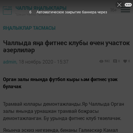
ЧАЛЛЫ ЯҢАЛЫКЛАРЫ
16+
6
Автоматическое закрытие баннера через
"Шәһри Чаллы" газетасы
ЯҢАЛЫКЛАР ТАСМАСЫ
Чаллыда яңа фитнес клубы өчен участок
әзерлиләр
admin,
18 ноябрь 2020 - 15:37
582
0
0
Орган залы янында футбол кыры һәм фитнес үзәк
булачак
Трамвай юллары демонтажланды.Яр Чаллыда Орган
залы янында урнашкан трамвай боҗрасы
демонтажланган. Бу урында фитнес клуб төзеләчәк.
Якынча эскиз нигезендә, бинаны Галиәскәр Камал