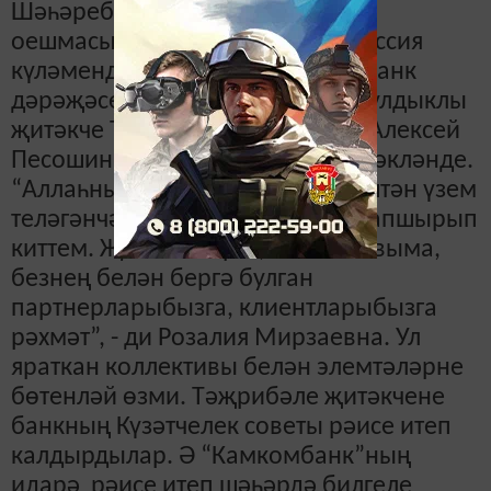
Шәһәребездәге беренче финанс
оешмасына нигез салып, аны Россия
күләмендә абруйлы, тотрыклы банк
дәрәҗәсенә күтәргән, тырыш, булдыклы
җитәкче ТР Премьер-министры Алексей
Песошинның рәхмәте белән бүләкләнде.
“Аллаһның биргәненә шөкер, эштән үзем
теләгәнчә, барлык эшләремне тапшырып
киттем. Җитәкчеләргә, коллективыма,
безнең белән бергә булган
партнерларыбызга, клиентларыбызга
рәхмәт”, - ди Розалия Мирзаевна. Ул
яраткан коллективы белән элемтәләрне
бөтенләй өзми. Тәҗрибәле җитәкчене
банкның Күзәтчелек советы рәисе итеп
калдырдылар. Ә “Камкомбанк”ның
идарә рәисе итеп шәһәрдә билгеле