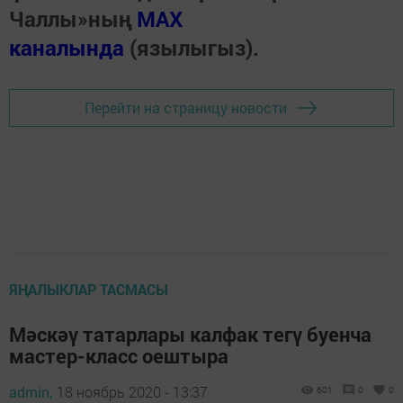
Чаллы»ның
MAX
каналында
(язылыгыз).
Перейти на страницу новости
ЯҢАЛЫКЛАР ТАСМАСЫ
Мәскәү татарлары калфак тегү буенча
мастер-класс оештыра
admin,
18 ноябрь 2020 - 13:37
601
0
0