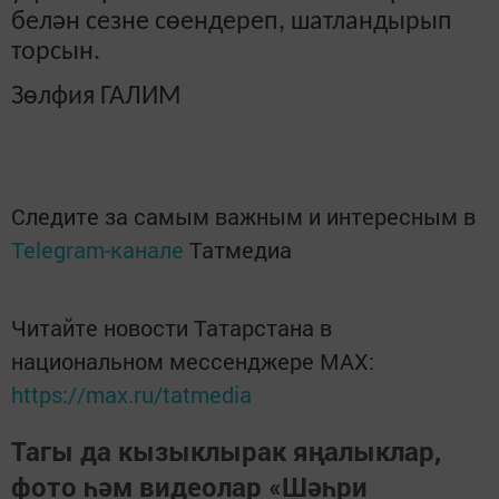
белән сезне сөендереп, шатландырып
торсын.
Зөлфия ГАЛИМ
Следите за самым важным и интересным в
Telegram-канале
Татмедиа
Читайте новости Татарстана в
национальном мессенджере MАХ:
https://max.ru/tatmedia
Тагы да кызыклырак яңалыклар,
фото һәм видеолар «Шәһри