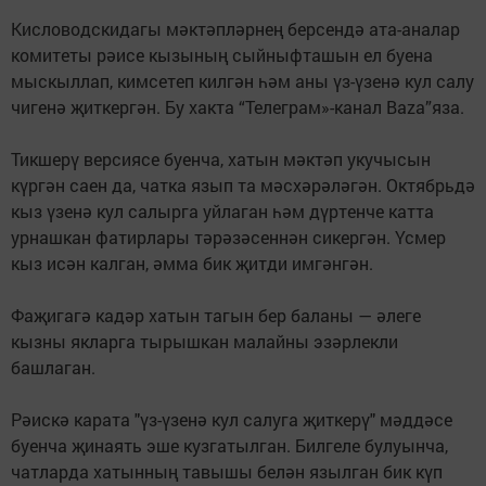
Кисловодскидагы мәктәпләрнең берсендә ата-аналар
комитеты рәисе кызының сыйныфташын ел буена
мыскыллап, кимсетеп килгән һәм аны үз-үзенә кул салу
чигенә җиткергән. Бу хакта “Телеграм»-канал Baza”яза.
Тикшерү версиясе буенча, хатын мәктәп укучысын
күргән саен да, чатка язып та мәсхәрәләгән. Октябрьдә
кыз үзенә кул салырга уйлаган һәм дүртенче катта
урнашкан фатирлары тәрәзәсеннән сикергән. Үсмер
кыз исән калган, әмма бик җитди имгәнгән.
Фаҗигагә кадәр хатын тагын бер баланы — әлеге
кызны якларга тырышкан малайны эзәрлекли
башлаган.
Рәискә карата "үз-үзенә кул салуга җиткерү" мәддәсе
буенча җинаять эше кузгатылган. Билгеле булуынча,
чатларда хатынның тавышы белән язылган бик күп