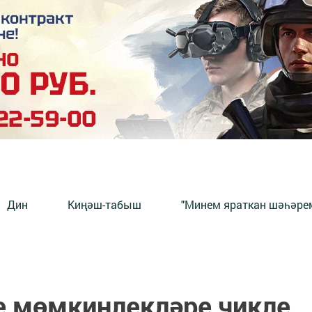
Дин
Киңәш-табыш
"Минем яраткан шәһәрем
 мөмкинлекләре чикле