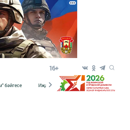
16+
" бәйгесе
Иҗат
Реклама
Онлайн язы