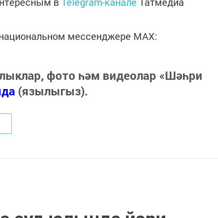
интересным в
Telegram-канале
Татмедиа
в национальном мессенджере MАХ:
лыклар, фото һәм видеолар «Шәһри
нда
(язылыгыз).
а суд юлында йөри