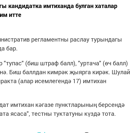
гы кандидатка имтиханда булган хаталар
им итте
инистратив регламентны раслау турындагы
а бар.
"тупас" (биш штраф балл), "уртача" (өч балл)
ленә. Биш баллдан кимрәк җыярга кирәк. Шулай
очракта (алар исемлегендә 17) имтихан
дат имтихан кәгазе пунктларының берсендә
хата ясаса", тестны туктатуны күздә тота.