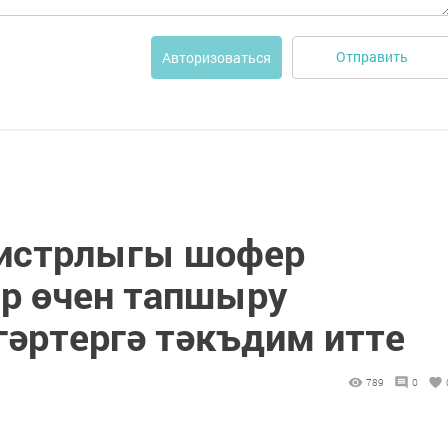
Отправить
Авторизоваться
нистрлыгы шофер
р өчен тапшыру
гәртергә тәкъдим итте
789
0