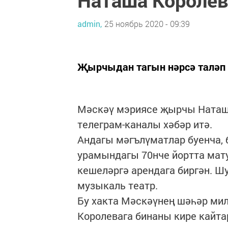
admin,
25 ноябрь 2020 - 09:39
Җырчыдан тагын нәрсә таләп 
Мәскәү мэриясе җырчы Наташа
телеграм-каналы хәбәр итә.
Андагы мәгълүматлар буенча,
урамындагы 70нче йортта мату
кешеләргә арендага биргән. Шу
музыкаль театр.
Бу хакта Мәскәүнең шәһәр мил
Королевага бинаны кире кайта