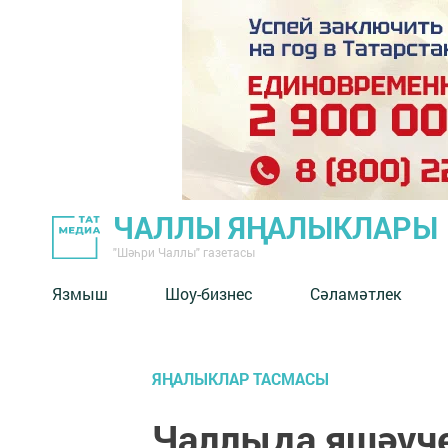
ЧАЛЛЫ ЯҢАЛЫКЛАРЫ
"Шәһри Чаллы" газетасы
Язмыш
Шоу-бизнес
Сәламәтлек
ЯҢАЛЫКЛАР ТАСМАСЫ
Чаллыда яшәүче