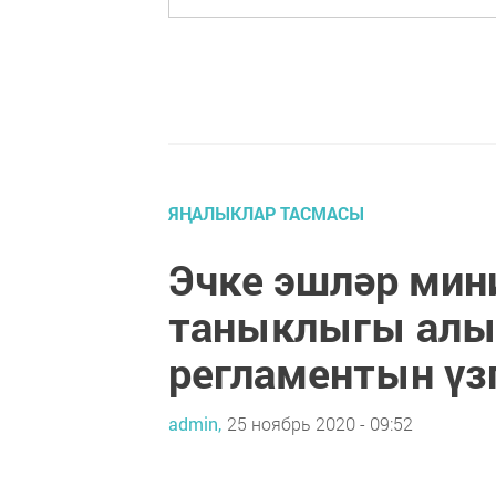
ЯҢАЛЫКЛАР ТАСМАСЫ
Эчке эшләр ми
таныклыгы алы
регламентын үз
admin,
25 ноябрь 2020 - 09:52