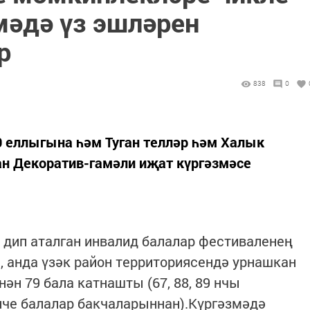
мәдә үз эшләрен
р
838
0
0 еллыгына һәм Туган телләр һәм Халык
н Декоратив-гамәли иҗат күргәзмәсе
 дип аталган инвалид балалар фестиваленең
 анда үзәк район территориясендә урнашкан
н 79 бала катнашты (67, 88, 89 нчы
нче балалар бакчаларыннан).Күргәзмәдә