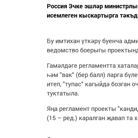
Россия Эчке эшләр министрлы
исемлеген кыскартырга тәкъд
Бу имтихан үткәрү буенча адм
ведомство боерыгы проектынд
Гамәлдәге регламентта хаталар 
һәм "вак" (бер балл) ларга бү
итеп, "тупас" кагыйдә бозган 
туктатыла.
Яңа регламент проекты "канди
(15 – ред.) каралган җавап та 