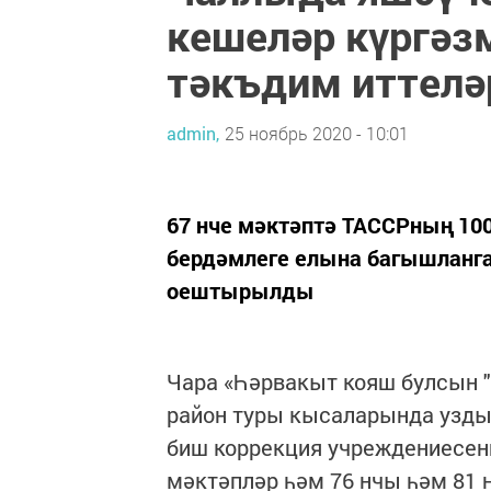
кешеләр күргәз
тәкъдим иттелә
admin,
25 ноябрь 2020 - 10:01
67 нче мәктәптә ТАССРның 10
бердәмлеге елына багышланга
оештырылды
Чара «Һәрвакыт кояш булсын "
район туры кысаларында узды,
биш коррекция учреждениесеннә
мәктәпләр һәм 76 нчы һәм 81 