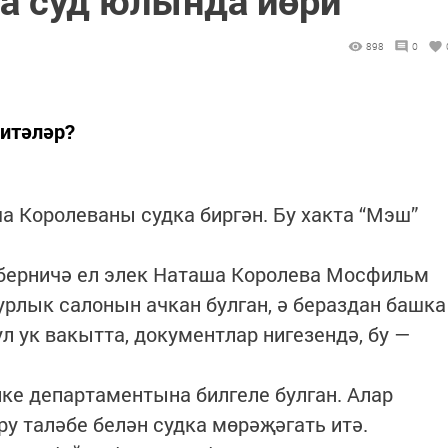
898
0
итәләр?
 Королеваны судка биргән. Бу хакта “Мэш”
 берничә ел элек Наташа Королева Мосфильм
рлык салонын ачкан булган, ә бераздан башка
л ук вакытта, документлар нигезендә, бу —
ке департаментына билгеле булган. Алар
ру таләбе белән судка мөрәҗәгать итә.