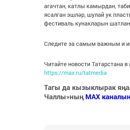
агачтан, катлы камырдан, таб
ясалган эшләр, шулай ук плас
фестиваль кунакларын шатла
Следите за самым важным и 
Читайте новости Татарстана 
https://max.ru/tatmedia
Тагы да кызыклырак яңа
Чаллы»ның
MAX каналы