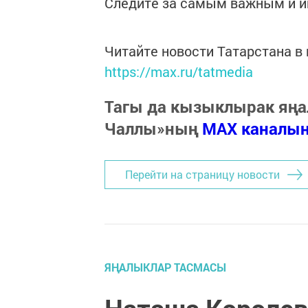
Следите за самым важным и 
Читайте новости Татарстана 
https://max.ru/tatmedia
Тагы да кызыклырак яңа
Чаллы»ның
MAX каналы
Перейти на страницу новости
ЯҢАЛЫКЛАР ТАСМАСЫ
Наташа Королев