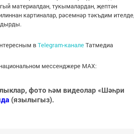
игый материалдан, тукымалардан, җептән
тилиннан картиналар, рәсемнәр тәкъдим ителде
ндырды.
интересным в
Telegram-канале
Татмедиа
в национальном мессенджере MАХ:
лыклар, фото һәм видеолар «Шәһри
нда
(язылыгыз).