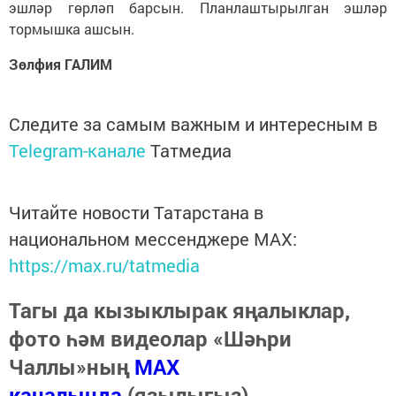
эшләр гөрләп барсын. Планлаштырылган эшләр
тормышка ашсын.
Зөлфия ГАЛИМ
Следите за самым важным и интересным в
Telegram-канале
Татмедиа
Читайте новости Татарстана в
национальном мессенджере MАХ:
https://max.ru/tatmedia
Тагы да кызыклырак яңалыклар,
фото һәм видеолар «Шәһри
Чаллы»ның
MAX
каналында
(язылыгыз).