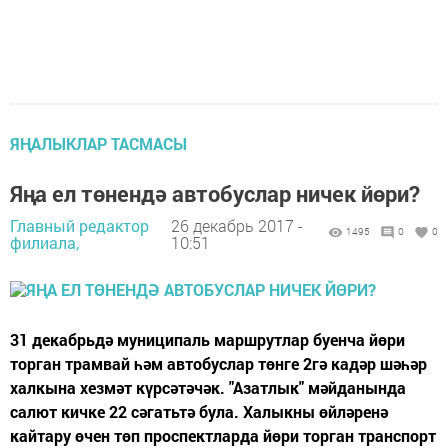
ЯҢАЛЫКЛАР ТАСМАСЫ
Яңа ел төнендә автобуслар ничек йөри?
Главный редактор
26 декабрь 2017 -
1495
0
0
филиала,
10:51
31 декабрьдә муниципаль маршрутлар буенча йөри
торган трамвай һәм автобуслар төнге 2гә кадәр шәһәр
халкына хезмәт күрсәтәчәк. "Азатлык" мәйданында
салют кичке 22 сәгатьтә була. Халыкны өйләренә
кайтару өчен төп проспектларда йөри торган транспорт