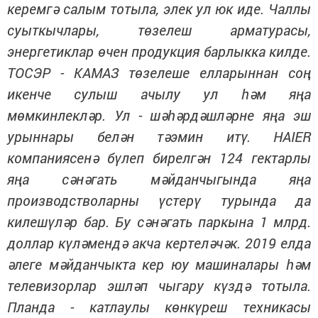
керемгә салым тотыла, элек ул юк иде. Чаллы
суыткычлары, төзелеш арматурасы,
энергетиклар өчен продукция барлыкка килде.
ТОСЭР - КАМАЗ төзелеше елларыннан соң
икенче сулыш ачылу ул һәм яңа
мөмкинлекләр. Ул - шәһәрдәшләрне яңа эш
урыннары белән тәэмин итү. HAIER
компаниясенә бүлеп бирелгән 124 гектарлы
яңа сәнәгать мәйданчыгында яңа
производстволарны үстерү турында да
килешүләр бар. Бу сәнәгать паркына 1 млрд.
доллар күләмендә акча кертеләчәк. 2019 елда
әлеге мәйданчыкта кер юу машиналары һәм
телевизорлар эшләп чыгару күздә тотыла.
Планда - катлаулы көнкүреш техникасы