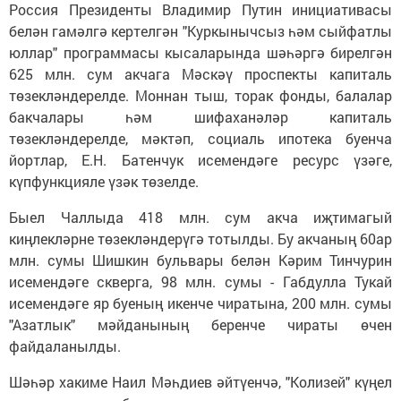
Россия Президенты Владимир Путин инициативасы
белән гамәлгә кертелгән "Куркынычсыз һәм сыйфатлы
юллар" программасы кысаларында шәһәргә бирелгән
625 млн. сум акчага Мәскәү проспекты капиталь
төзекләндерелде. Моннан тыш, торак фонды, балалар
бакчалары һәм шифаханәләр капиталь
төзекләндерелде, мәктәп, социаль ипотека буенча
йортлар, Е.Н. Батенчук исемендәге ресурс үзәге,
күпфункцияле үзәк төзелде.
Быел Чаллыда 418 млн. сум акча иҗтимагый
киңлекләрне төзекләндерүгә тотылды. Бу акчаның 60ар
млн. сумы Шишкин бульвары белән Кәрим Тинчурин
исемендәге скверга, 98 млн. сумы - Габдулла Тукай
исемендәге яр буеның икенче чиратына, 200 млн. сумы
"Азатлык" мәйданының беренче чираты өчен
файдаланылды.
Шәһәр хакиме Наил Мәһдиев әйтүенчә, "Колизей" күңел