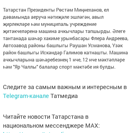
Татарстан Президенты Рөстәм Миңнеханов, ел
дәвамында аеруча нәтиҗәле эшләгән, авыл
җирлекләре һәм муниципаль учреждение
җитәкчеләренә машина ачкычлары тапшырды. Әлеге
тантанада шәһәр хакиме урынбасары Флера Андреева,
Автозавод районы башлыгы Раушан Усманова, Үзәк
район башлыгы Искәндәр Галимов катнашты. Машина
ачкычларына шәһәребезнең 1 нче, 12 нче мәктәпләре
һәм "Яр Чаллы" балалар спорт мәктәбе ия булды.
Следите за самым важным и интересным в
Telegram-канале
Татмедиа
Читайте новости Татарстана в
национальном мессенджере MАХ: