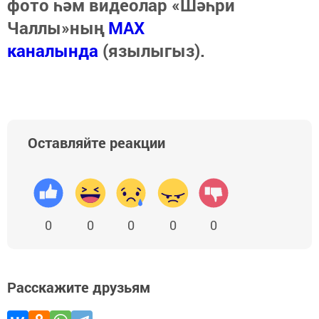
фото һәм видеолар «Шәһри
Чаллы»ның
MAX
каналында
(язылыгыз).
Оставляйте реакции
0
0
0
0
0
Расскажите друзьям