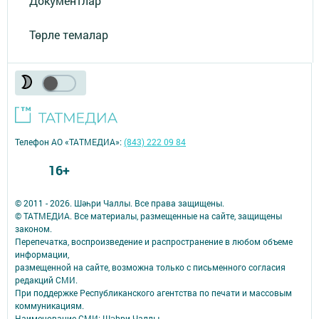
Документлар
Төрле темалар
Телефон АО «ТАТМЕДИА»:
(843) 222 09 84
16+
© 2011 - 2026. Шәһри Чаллы. Все права защищены.
© ТАТМЕДИА. Все материалы, размещенные на сайте, защищены
законом.
Перепечатка, воспроизведение и распространение в любом объеме
информации,
размещенной на сайте, возможна только с письменного согласия
редакций СМИ.
При поддержке Республиканского агентства по печати и массовым
коммуникациям.
Наименование СМИ: Шəhри Чаллы