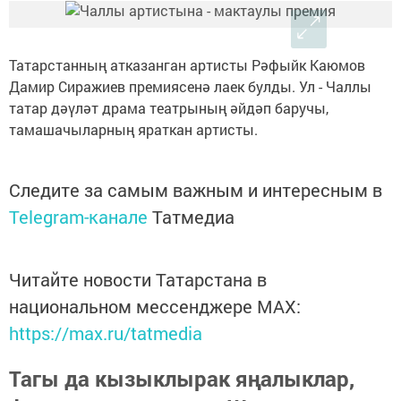
Татарстанның атказанган артисты Рәфыйк Каюмов
Дамир Сиражиев премиясенә лаек булды. Ул - Чаллы
татар дәүләт драма театрының әйдәп баручы,
тамашачыларның яраткан артисты.
Следите за самым важным и интересным в
Telegram-канале
Татмедиа
Читайте новости Татарстана в
национальном мессенджере MАХ:
https://max.ru/tatmedia
Тагы да кызыклырак яңалыклар,