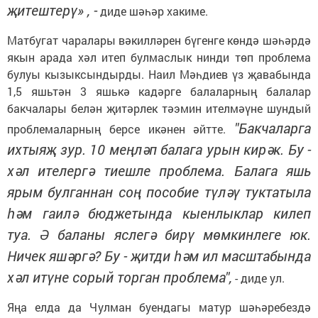
җитештерү» , -
диде шәһәр хакиме.
Матбугат чаралары вәкилләрен бүгенге көндә шәһәрдә
якын арада хәл итеп булмаслык нинди төп проблема
булуы кызыксындырды. Наил Мәһдиев үз җавабында
1,5 яшьтән 3 яшькә кадәрге балаларның балалар
бакчалары белән җитәрлек тәэмин ителмәүне шундый
"Бакчаларга
проблемаларның берсе икәнен әйтте.
ихтыяҗ зур. 10 меңләп балага урын кирәк. Бу -
хәл ителергә тиешле проблема. Балага яшь
ярым булганнан соң пособие түләү туктатыла
һәм гаилә бюджетында кыенлыклар килеп
туа. Ә баланы яслегә бирү мөмкинлеге юк.
Ничек яшәргә? Бу - җитди һәм ил масштабында
хәл итүне сорый торган проблема",
- диде ул.
Яңа елда да Чулман буендагы матур шәһәребездә