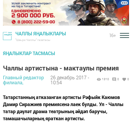
ЧАЛЛЫ ЯҢАЛЫКЛАРЫ
16+
"Шәһри Чаллы" газетасы
ЯҢАЛЫКЛАР ТАСМАСЫ
Чаллы артистына - мактаулы премия
Главный редактор
26 декабрь 2017 -
1310
0
0
филиала,
10:54
Татарстанның атказанган артисты Рәфыйк Каюмов
Дамир Сиражиев премиясенә лаек булды. Ул - Чаллы
татар дәүләт драма театрының әйдәп баручы,
тамашачыларның яраткан артисты.