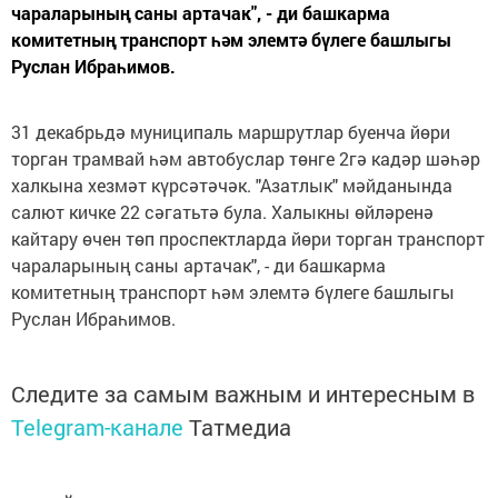
чараларының саны артачак", - ди башкарма
комитетның транспорт һәм элемтә бүлеге башлыгы
Руслан Ибраһимов.
31 декабрьдә муниципаль маршрутлар буенча йөри
торган трамвай һәм автобуслар төнге 2гә кадәр шәһәр
халкына хезмәт күрсәтәчәк. "Азатлык" мәйданында
салют кичке 22 сәгатьтә була. Халыкны өйләренә
кайтару өчен төп проспектларда йөри торган транспорт
чараларының саны артачак", - ди башкарма
комитетның транспорт һәм элемтә бүлеге башлыгы
Руслан Ибраһимов.
Следите за самым важным и интересным в
Telegram-канале
Татмедиа