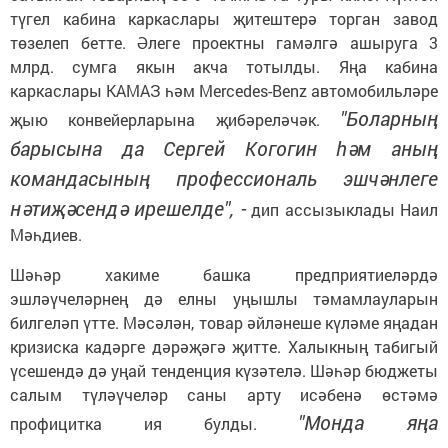
түгел кабина каркаслары җитештерә торган завод
төзелеп бетте. Әлеге проектны гамәлгә ашыруга 3
млрд. сумга якын акча тотылды. Яңа кабина
каркаслары КАМАЗ һәм Mercedes-Benz автомобильләре
"Боларның
җыю конвейерларына җибәреләчәк.
барысына да Сергей Когогин һәм аның
командасының профессиональ эшчәнлеге
нәтиҗәсендә ирешелде", -
дип ассызыклады Наил
Мәһдиев.
Шәһәр хакиме башка предприятиеләрдә
эшләүчеләрнең дә елны уңышлы тәмамлауларын
билгеләп үтте. Мәсәлән, товар әйләнеше күләме яңадан
кризиска кадәрге дәрәҗәгә җитте. Халыкның табигый
үсешендә дә уңай тенденция күзәтелә. Шәһәр бюджеты
салым түләүчеләр саны арту исәбенә өстәмә
"Монда яңа
профицитка ия булды.