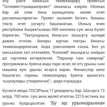
ачу үзәге бинасын төзекләндерү проектын
"Татинвестгражданпроект" оешмасы әзерли. Моннан
бер ай элек бина муниципаль милек итеп
рәсмиләштерелгән. Проект эшләнеп беткәч, бинаны
театр итеп үзгәртү башланачак. Моның өчен
республика бюджетыннан 600 миллион сум акча бүлеп
бирелгән. "Театрларның бинасын яхшырту эшләре
дәвам итәчәк. Аннары курчак театры бинасы
төзекләндереләчәк. Анда үзенчәлекле сәхнә. Без ул
мәсьәләне хәл итәчәкбез. "Колизей" янындагы мәйдан
да тәртипкә китереләчәк. "Парклар һәм скверлар"
программасы буенча анда парк ясап, ял итү урыны һәм
машина кую урыны ясарга кирәк. Финанслар килә
башлагач, паркны төзекләндерү буенча җәмәгать
тыңлаулары үткәреләчәк", - диде очрашуда.
Бүгенге көндә ТОСЭРның 17 резиденты бар. Шәһәргә 13
млрд. 700 млн. сум акча җәлеп ителгән, 2215 өстәмә эш
"Бу эш урыннарыннан
урыны булдырылган.