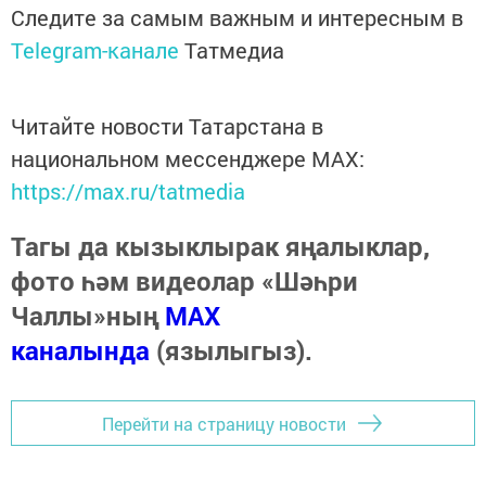
Следите за самым важным и интересным в
Telegram-канале
Татмедиа
Читайте новости Татарстана в
национальном мессенджере MАХ:
https://max.ru/tatmedia
Тагы да кызыклырак яңалыклар,
фото һәм видеолар «Шәһри
Чаллы»ның
MAX
каналында
(язылыгыз).
Перейти на страницу новости