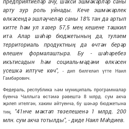
предприятиеләр ачу, шәхси эшмәкәрләр саны
арту зур роль уйнады. Кече эшмәкәрлек
өлкәсендә эшләүчеләр саны 18% тан да артып
китте һәм ул хәзер 57,5 мең кешене тәшкил
итә. Алар шәһәр бюджетының да, тулаем
территориаль продуктның да өчтән берәр
өлешен формалаштыра. Бу - шәһәребез
икътисадын һәм социаль-мәдәни өлкәсен
үсешкә илтүче көч",
- дип билгеләп үтте Наил
Гамбәрович.
Федераль, республика һәм муниципаль программалар
буенча Чаллыга өстәмә рәвештә 8 млрд. сум акча
җәлеп ителгән, хаким әйтүенчә, бу шәһәр бюджетына
"41нче мәктәп төзелешенә 1 млрд. 200
тиң.
млн. сум акча тотылды", - диде Наил Мәһдиев.