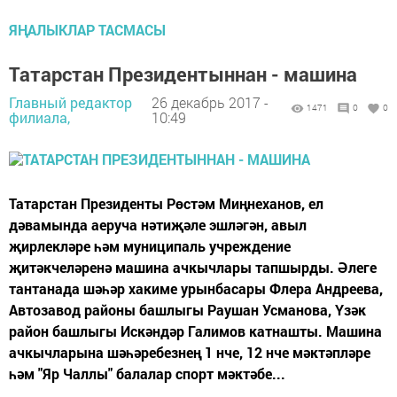
ЯҢАЛЫКЛАР ТАСМАСЫ
Татарстан Президентыннан - машина
Главный редактор
26 декабрь 2017 -
1471
0
0
филиала,
10:49
Татарстан Президенты Рөстәм Миңнеханов, ел
дәвамында аеруча нәтиҗәле эшләгән, авыл
җирлекләре һәм муниципаль учреждение
җитәкчеләренә машина ачкычлары тапшырды. Әлеге
тантанада шәһәр хакиме урынбасары Флера Андреева,
Автозавод районы башлыгы Раушан Усманова, Үзәк
район башлыгы Искәндәр Галимов катнашты. Машина
ачкычларына шәһәребезнең 1 нче, 12 нче мәктәпләре
һәм "Яр Чаллы" балалар спорт мәктәбе...