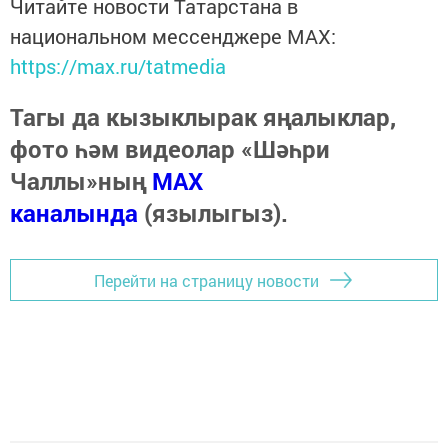
Читайте новости Татарстана в
национальном мессенджере MАХ:
https://max.ru/tatmedia
Тагы да кызыклырак яңалыклар,
фото һәм видеолар «Шәһри
Чаллы»ның
MAX
каналында
(язылыгыз).
Перейти на страницу новости