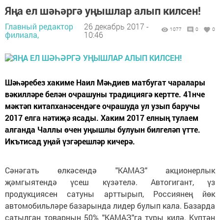
Яңа ел шәһәргә уңышлар алып килсен!
Главный редактор
26 декабрь 2017 -
1077
0
0
филиала,
10:46
Шәһәребез хакиме Наил Мәһдиев матбугат чаралары
вәкилләре белән очрашуны традициягә кертте. 41нче
мәктәп китапханәсендәге очрашуда ул узып баручы
2017 елга нәтиҗә ясады. Хаким 2017 елның тулаем
алганда Чаллы өчен уңышлы булуын билгеләп үтте.
Икътисад уңай үзгәрешләр кичерә.
Сәнәгать өлкәсендә "КАМАЗ" акционерлык
җәмгыятендә үсеш күзәтелә. Автогигант, үз
продукциясен сатуны арттырып, Россиянең йөк
автомобильләре базарында лидер булып кала. Базарда
сатылган товарның 50% "КАМАЗ"га туры килә. Күптән