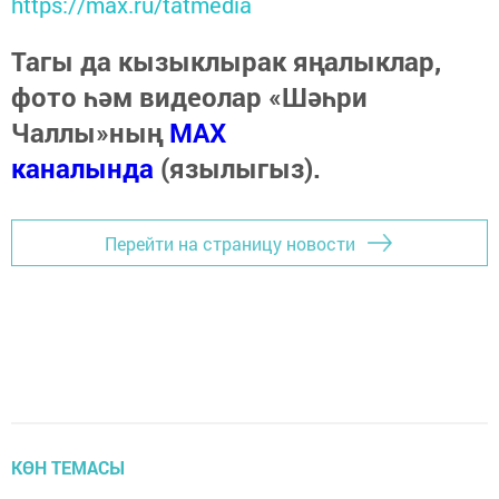
https://max.ru/tatmedia
Тагы да кызыклырак яңалыклар,
фото һәм видеолар «Шәһри
Чаллы»ның
MAX
каналында
(язылыгыз).
Перейти на страницу новости
КӨН ТЕМАСЫ