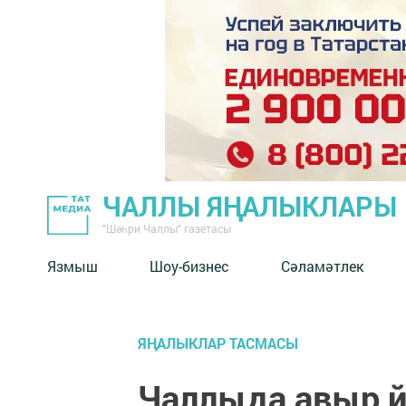
ЧАЛЛЫ ЯҢАЛЫКЛАРЫ
"Шәһри Чаллы" газетасы
Язмыш
Шоу-бизнес
Сәламәтлек
ЯҢАЛЫКЛАР ТАСМАСЫ
Чаллыда авыр й