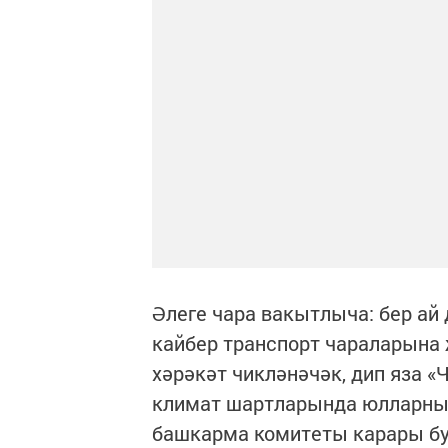
Әлеге чара вакытлыча: бер ай 
кайбер транспорт чараларына
хәрәкәт чикләнәчәк, дип яза «
климат шартларында юлларны 
башкарма комитеты карары буе