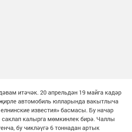
дәвам итәчәк. 20 апрельдән 19 майга кадәр
 җирле автомобиль юлларында вакытлыча
Челнинские известия» басмасы. Бу начар
саклап калырга мөмкинлек бирә. Чаллы
нча, бу чикләүгә 6 тоннадан артык