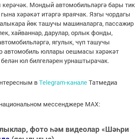
керәчәк. Мондый автомобильләргә бары тик
 гына хәрәкәт итәргә яраячак. Язгы чордагы
халыкара йөк ташучы машиналарга, пассажир
лек, хайваннар, дарулар, орлык фонды,
автомобильләргә, ягулык, чүп ташучы
р автомобиль юллары оешмасы хәрәкәт
 белән юл билгеләрен урнаштырачак.
интересным в
Telegram-канале
Татмедиа
в национальном мессенджере MАХ:
лыклар, фото һәм видеолар «Шәһри