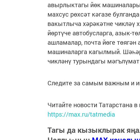
авырлыктагы йөк машиналары 
махсус рөхсәт кәгазе булганда
вакытлыча хәрәкәтне чикләү 
йөртүче автобусларга, азык-тө
ашламалар, почта йөге төягән 
машиналарга кагылмый. Шәһә
чикләнү турындагы мәгълүмат
Следите за самым важным и 
Читайте новости Татарстана 
https://max.ru/tatmedia
Тагы да кызыклырак яңа