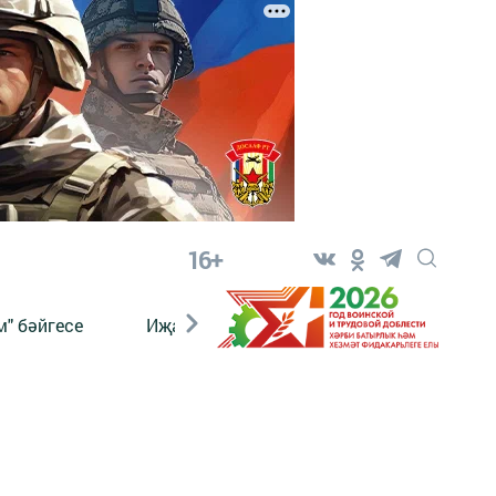
16+
" бәйгесе
Иҗат
Реклама
Онлайн язы