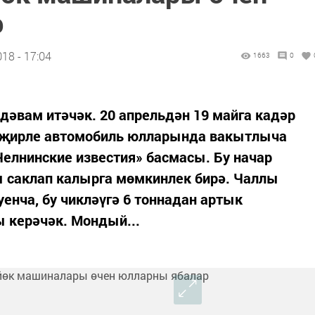
р
18 - 17:04
1663
0
 дәвам итәчәк. 20 апрельдән 19 майга кадәр
а җирле автомобиль юлларында вакытлыча
Челнинские известия» басмасы. Бу начар
 саклап калырга мөмкинлек бирә. Чаллы
нча, бу чикләүгә 6 тоннадан артык
 керәчәк. Мондый...