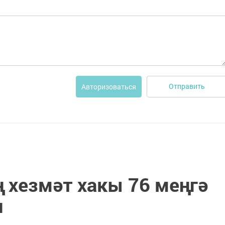
Отправить
Авторизоваться
хезмәт хакы 76 меңгә
н