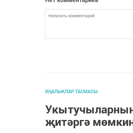
ЯҢАЛЫКЛАР ТАСМАСЫ
Укытучыларның 
җитәргә мөмки