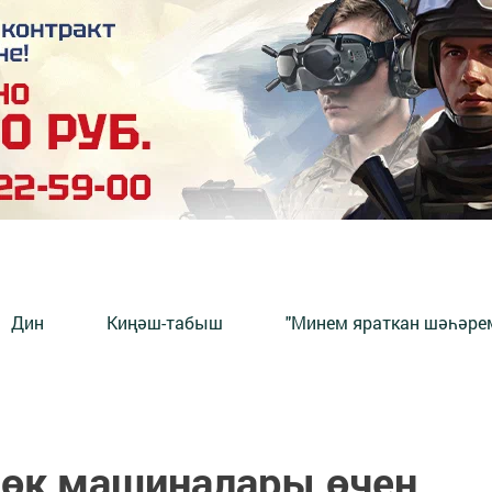
Дин
Киңәш-табыш
"Минем яраткан шәһәрем
өк машиналары өчен