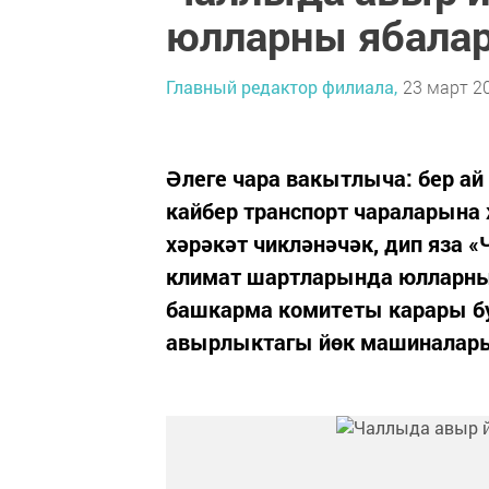
юлларны ябала
Главный редактор филиала,
23 март 20
Әлеге чара вакытлыча: бер ай
кайбер транспорт чараларын
хәрәкәт чикләнәчәк, дип яза «
климат шартларында юлларны
башкарма комитеты карары буе
авырлыктагы йөк машиналары