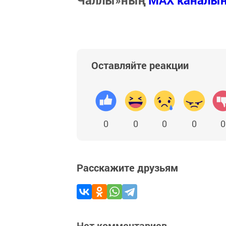
Чаллы»ның
MAX каналы
Оставляйте реакции
0
0
0
0
0
Расскажите друзьям
Нет комментариев