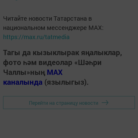
Читайте новости Татарстана в
национальном мессенджере MАХ:
https://max.ru/tatmedia
Тагы да кызыклырак яңалыклар,
фото һәм видеолар «Шәһри
Чаллы»ның
MAX
каналында
(язылыгыз).
Перейти на страницу новости