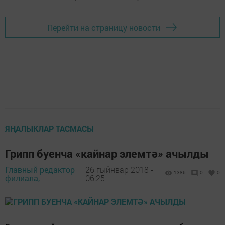
Перейти на страницу новости
ЯҢАЛЫКЛАР ТАСМАСЫ
Грипп буенча «кайнар элемтә» ачылды
Главный редактор
26 гыйнвар 2018 -
1386
0
0
филиала,
06:25