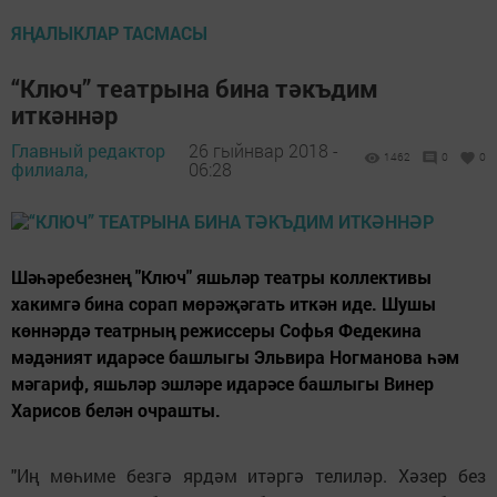
ЯҢАЛЫКЛАР ТАСМАСЫ
“Ключ” театрына бина тәкъдим
иткәннәр
Главный редактор
26 гыйнвар 2018 -
1462
0
0
филиала,
06:28
Шәһәребезнең "Ключ" яшьләр театры коллективы
хакимгә бина сорап мөрәҗәгать иткән иде. Шушы
көннәрдә театрның режиссеры Софья Федекина
мәдәният идарәсе башлыгы Эльвира Ногманова һәм
мәгариф, яшьләр эшләре идарәсе башлыгы Винер
Харисов белән очрашты.
"Иң мөһиме безгә ярдәм итәргә телиләр. Хәзер без