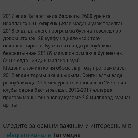
2017 елда Татарстанда барлыгы 2600 урынга
исәпләнгән 31 күпфункцияле мәдәни үзәк төзелгән.
2018 елда да әлеге программа буенча төзелешләр
дәвам итәчәк. 28 күпфункцияле үзәк төзү
планлаштырыла. Бу максатларда республика
бюджетыннан 281,89 миллион сум акча бүленәчәк.
(2017 елда - 282,38 миллион сум).
Мәдәни әһәмияткә ия объектлар төзү программасы
2012 елдан тормышка ашырыла. Соңгы алты елда
республикада 41,5 мең урынга исәпләнгән 257 авыл
клубы сафка бастырылды. 2012-2017 елларда
программаны финанслау күләме 2,6 миллиард сумнан
артты.
Следите за самым важным и интересным в
Telegram-канале
Татмедиа