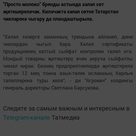
"Просто молоко" бренды астында хәләл сөт
җитешереләчәк. Киләчәктә хәләл сөтне Татарстан
чикләренә чыгару да пландаштырыла.
"Хәләл хәзерге заманның трендына әйләнеп, дини
чикләрдән чыгып бара. Хәләл сертификаты
продукциянең катгый сыйфат контролен таләп итә.
Мондый товарны җитештерү өчен аеруча сыйфатлы
чимал кирәк. Безнең предприятиеләрдә җитештерелә
торган 12 мең тонна азык-төлек исламның барлык
таләпләренә туры килә", - ди "Агрокөч" холдингы
генераль директоры Светлана Барсукова.
Следите за самым важным и интересным в
Telegram-канале
Татмедиа