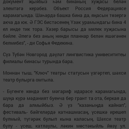
документ җыябыз һәм бинаның хуҗасы белән
элемтәгә керәбез. Объект Россия Федерациясе
карамагында. Шәһәрдә башка бина да, яңасын төзергә
акча да юк. Ә ГЭС бистәсенең Үзәк урамындагы бина 4
ел инде тик тора. Хәзер барысы да милек хуҗасына
бәйле. Әлегә без аның нинди планнар белән яшәгәнен
белмибез", - ди Софья Федекина.
Сүз Түбән Новгород дәүләт лингвистика унивесититеы
филиалы бинасы турында бара.
Моннан тыш, "Ключ" театры статусын үзгәртеп, шәхси
театр булырга омтыла.
- Бүгенге көндә без мәгариф идарәсе карамагында,
шуңа күрә мәдәният буенча бер грант та ота, беркая да
бара да алмыйбыз. Ә үз "казаныңда кайнап",
фестиваль- бәйгеләрдә катнашмасаң, үсешкә ирешеп
булмый, түгәрәк булып кына каласың. Шәхси театр
булу - үсеш, катлаулы, ләкин мөстәкыйль йөзү ул.