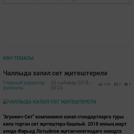
КӨН ТЕМАСЫ
Чаллыда хәләл сөт җитештерелә
Главный редактор
26 гыйнвар 2018 -
1235
0
0
филиала,
06:24
"Агрокөч-Сөт" компаниясе хәләл стандартларга туры
килә торган сөт җитештерә башлый. 2018 елның март
аенда Фәрһад Латыйпов җитәкчелегендәге заводта