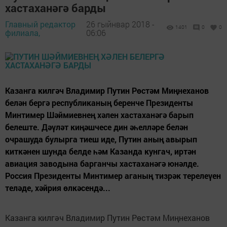
хастаханәгә барды
Главный редактор
26 гыйнвар 2018 -
1401
0
0
филиала,
06:06
Казанга килгәч Владимир Путин Рөстәм Миңнеханов
белән бергә республиканың беренче Президенты
Минтимер Шәймиевнең хәлен хастаханәгә барып
белеште. Дәүләт киңәшчесе дин әһелләре белән
очрашуда булырга тиеш иде, Путин аның авырып
киткәнен шунда белде һәм Казанда кунгач, иртән
авиация заводына барганчы хастаханәгә юнәлде.
Россия Президенты Минтимер аганың тизрәк терелеүен
теләде, хәйрия өлкәсендә...
Казанга килг
ә
ч Владимир Путин
Рөстәм Миңнеханов