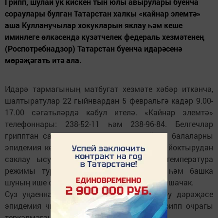
Грипп, шулай ук кискен тын юлы авырулары буенча
сораулары булган Татарстан халкы «кайнар элемтә»
аша Кулланучылар хокукларын яклау һәм кеше
иминлеге өлкәсендә күзәтчелек федераль хезмәтенең
(Роспотребнадзор) Татарстан буенча идарәсенә
мөрәҗәгать итә ала.
Идарә тармагының матбугат хезмәте хәбәр иткәнчә,
шалтыратулар 22 гыйнвардан 5 февральгә кадәр 9.00-
17.00 сәгатьләрдә кабул ителә. «Кайнар элемтә»
телефоннары: 238-52-11 һәм 238-96-84. Белгечләр
грипптан саклану битлекләрен киеп йөрү, балаларны
эпидемия көчле булган урыннарда авыру йоктырудан
саклау ысуллары турында сөйләячәк, температура
режимы турында киңәшләрен бирәчәк һәм башка
шуның ише сорауларга җавап табарга булышачак.
Сүз уңаеннан, хәзергә Татарстанда авыру дәрәҗәсе
эпидемия чиген узмаган, республикада грипп очрагы
теркәлмәгән.