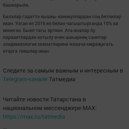
башкарыла.
Балалар гадәттә кышкы каникуллардан соң бетлиләр
икән. Узган ел 2016 ел белән чагыштырганда 10% ка
кимегән. Быел тагы арткан. Ата-аналар бу
паразитлардан котылу өчен шәһәрнең санитар-
эпидемиологик хезмәтләренә язмача мөрәҗәгать
итәргә тиешләр икән.
Следите за самым важным и интересным в
Telegram-канале
Татмедиа
Читайте новости Татарстана в
национальном мессенджере MАХ:
https://max.ru/tatmedia