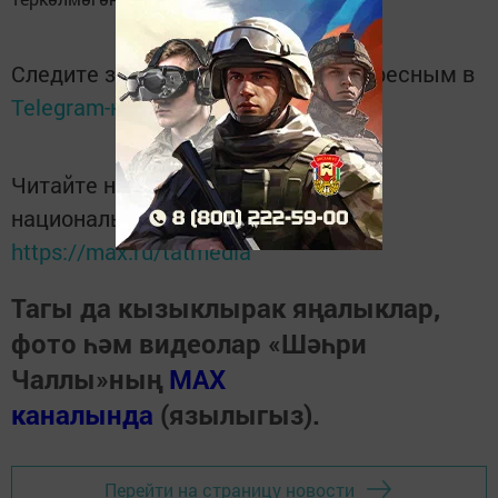
Следите за самым важным и интересным в
Telegram-канале
Татмедиа
Читайте новости Татарстана в
национальном мессенджере MАХ:
https://max.ru/tatmedia
Тагы да кызыклырак яңалыклар,
фото һәм видеолар «Шәһри
Чаллы»ның
MAX
каналында
(язылыгыз).
Перейти на страницу новости