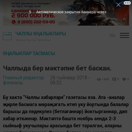
4
Автоматическое закрытие баннера через
ЧАЛЛЫ ЯҢАЛЫКЛАРЫ
16+
"Шәһри Чаллы" газетасы
ЯҢАЛЫКЛАР ТАСМАСЫ
Чаллыда бер мәктәпне бет баскан.
Главный редактор
26 гыйнвар 2018 -
1409
0
0
филиала,
06:32
Бу хакта "Чаллы хәбәрләре" газетасы яза. Ата -аналар
җирле басмага мөрәҗәгать итеп уку йортында балалар
барысы да педекулез (бетләгәннәр) йоктырганнар, дип
хәбәр иткәннәр. Мәктәптә башта ноябрь аенда 2-3
сыйныф укучылары арасында бет таралган, аларны