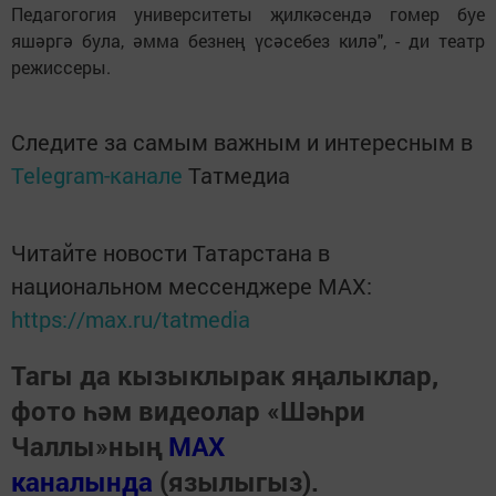
Педагогогия университеты җилкәсендә гомер буе
яшәргә була, әмма безнең үсәсебез килә", - ди театр
режиссеры.
Следите за самым важным и интересным в
Telegram-канале
Татмедиа
Читайте новости Татарстана в
национальном мессенджере MАХ:
https://max.ru/tatmedia
Тагы да кызыклырак яңалыклар,
фото һәм видеолар «Шәһри
Чаллы»ның
MAX
каналында
(язылыгыз).