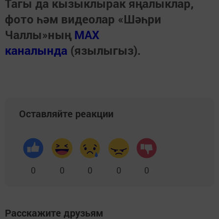
Тагы да кызыклырак яңалыклар,
фото һәм видеолар «Шәһри
Чаллы»ның
MAX
каналында
(язылыгыз).
Оставляйте реакции
0
0
0
0
0
Расскажите друзьям