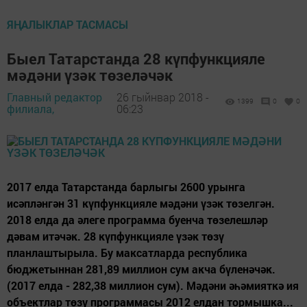
ЯҢАЛЫКЛАР ТАСМАСЫ
Быел Татарстанда 28 күпфункцияле
мәдәни үзәк төзеләчәк
Главный редактор
26 гыйнвар 2018 -
1399
0
0
филиала,
06:23
2017 елда Татарстанда барлыгы 2600 урынга
исәпләнгән 31 күпфункцияле мәдәни үзәк төзелгән.
2018 елда да әлеге программа буенча төзелешләр
дәвам итәчәк. 28 күпфункцияле үзәк төзү
планлаштырыла. Бу максатларда республика
бюджетыннан 281,89 миллион сум акча бүленәчәк.
(2017 елда - 282,38 миллион сум). Мәдәни әһәмияткә ия
объектлар төзү программасы 2012 елдан тормышка...