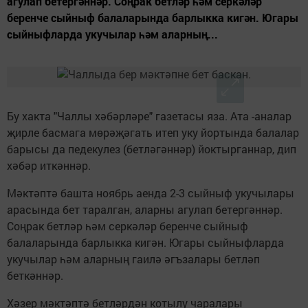
агулап бетергәннәр. Соңрак бетләр һәм серкәләр
беренче сыйныф балаларында барлыкка кигән. Югары
сыйныфларда укучылар һәм аларның...
Бу хакта "Чаллы хәбәрләре" газетасы яза. Ата -аналар
җирле басмага мөрәҗәгать итеп уку йортында балалар
барысы да педекулез (бетләгәннәр) йоктырганнар, дип
хәбәр иткәннәр.
Мәктәптә башта ноябрь аенда 2-3 сыйныф укучылары
арасында бет таралган, аларны агулап бетергәннәр.
Соңрак бетләр һәм серкәләр беренче сыйныф
балаларында барлыкка кигән. Югары сыйныфларда
укучылар һәм аларның гаилә әгъзалары бетләп
беткәннәр.
Хәзер мәктәптә бетләрдән котылу чаралары