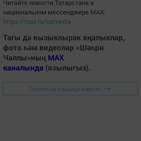
Читайте новости Татарстана в
национальном мессенджере MАХ:
https://max.ru/tatmedia
Тагы да кызыклырак яңалыклар,
фото һәм видеолар «Шәһри
Чаллы»ның
MAX
каналында
(язылыгыз).
Перейти на страницу новости