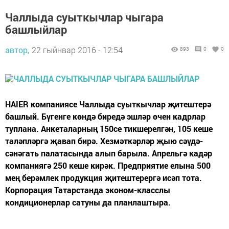
Чаллыда суыткычлар чыгара
башлыйлар
автор,
22 гыйнвар 2016 - 12:54
893
0
0
HAIER компаниясе Чаллыда суыткычлар җитештерә
башлый. Бүгенге көндә биредә эшләр өчен кадрлар
туплана. Анкеталарның 150се тикшерелгән, 105 кеше
таләпләргә җавап бирә. Хезмәткәрләр җыю сәүдә-
сәнәгать палатасында алып барыла. Апрельгә кадәр
компаниягә 250 кеше кирәк. Предприятие елына 500
мең берәмлек продукция җитештерергә исәп тота.
Корпорация Татарстанда эконом-класслы
кондиционерлар сатуны да планлаштыра.