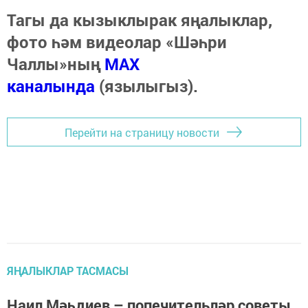
Тагы да кызыклырак яңалыклар,
фото һәм видеолар «Шәһри
Чаллы»ның
MAX
каналында
(язылыгыз).
Перейти на страницу новости
ЯҢАЛЫКЛАР ТАСМАСЫ
Наил Мәһдиев – попечительләр советы