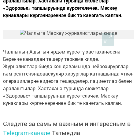
аралаштылар. Хастаханә турында сюжетлар
«Здоровье» тапшыруында күрсәтеләчәк. Мәскәү
кунаклары күргәннәреннән бик тә канәгать калган.
Чаллының Ашыгыч ярдәм күрсәтү хастаханәсенә
Беренче каналдан төшерү төркеме килде.
Журналистлар биедә көн дәвамында нейрохирурглар
һәм рентгенэндоваскуляр хирурглар катнашында үткән
операцияләрне видеога төшерделәр, пациентлар белән
аралаштылар. Хастаханә турында сюжетлар
«Здоровье» тапшыруында күрсәтеләчәк. Мәскәү
кунаклары күргәннәреннән бик тә канәгать калган.
Следите за самым важным и интересным в
Telegram-канале
Татмедиа