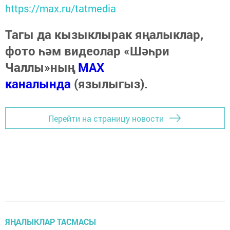
https://max.ru/tatmedia
Тагы да кызыклырак яңалыклар,
фото һәм видеолар «Шәһри
Чаллы»ның
MAX
каналында
(язылыгыз).
Перейти на страницу новости
ЯҢАЛЫКЛАР ТАСМАСЫ