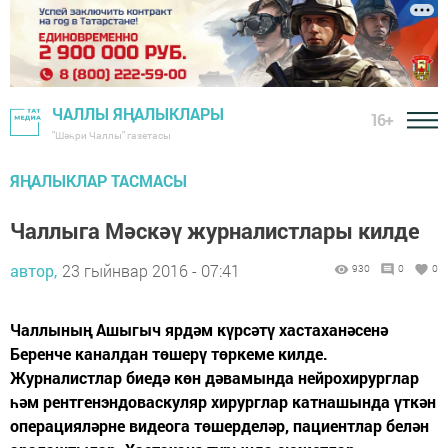
ЧАЛЛЫ ЯҢАЛЫКЛАРЫ
16+
"Шәһри Чаллы" газетасы
ЯҢАЛЫКЛАР ТАСМАСЫ
Чаллыга Мәскәү журналистлары килде
автор,
23 гыйнвар 2016 - 07:41
930
0
0
Чаллының Ашыгыч ярдәм күрсәтү хастаханәсенә
Беренче каналдан төшерү төркеме килде.
Журналистлар биедә көн дәвамында нейрохирурглар
һәм рентгенэндоваскуляр хирурглар катнашында үткән
операцияләрне видеога төшерделәр, пациентлар белән