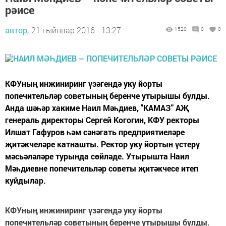
рәисе
автор,
21 гыйнвар 2016 - 13:27
1520
0
0
КФУның инжиниринг үзәгендә уку йорты
попечительләр советының беренче утырышы булды.
Анда шәһәр хакиме Наил Мәһдиев, "КАМАЗ" АҖ
генераль директоры Сергей Когогин, КФУ ректоры
Илшат Гафуров һәм сәнәгать предприятиеләре
җитәкчеләре катнашты. Ректор уку йортын үстерү
мәсьәләләре турында сөйләде. Утырышта Наил
Мәһдиевне попечительләр советы җитәкчесе итеп
куйдылар.
КФУның инжиниринг үзәгендә уку йорты
попечительләр советының беренче утырышы булды.