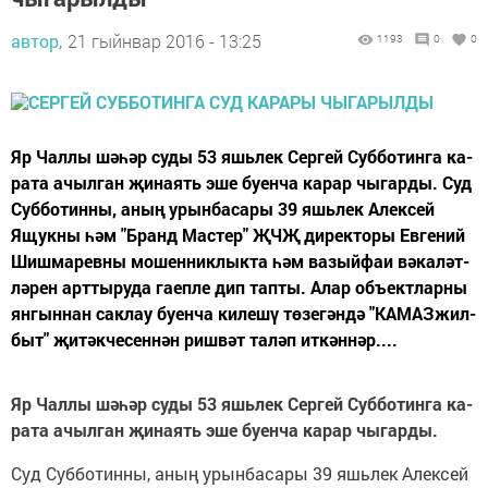
автор,
21 гыйнвар 2016 - 13:25
1193
0
0
Яр Чал­лы шә­һәр су­ды 53 яшь­лек Сер­гей Суб­бо­тин­га ка­
ра­та ачыл­ган җи­на­ять эше бу­ен­ча ка­рар чы­гар­ды. Суд
Суб­бо­тин­ны, аның урын­ба­са­ры 39 яшь­лек Алек­сей
Ящук­ны һәм "Бранд Мас­тер" ҖЧҖ ди­рек­то­ры Ев­ге­ний
Шиш­ма­рев­ны мо­шен­ник­лык­та һәм ва­зый­фаи вә­ка­ләт­
лә­рен арт­ты­ру­да га­еп­ле дип тап­ты. Алар объ­ект­лар­ны
ян­гын­нан сак­лау бу­ен­ча ки­ле­шү тө­зе­гән­дә "КА­МАЗ­жил­
быт" җи­тәк­че­сен­нән риш­вәт та­ләп ит­кән­нәр....
Яр Чал­лы шә­һәр су­ды 53 яшь­лек Сер­гей Суб­бо­тин­га ка­
ра­та ачыл­ган җи­на­ять эше бу­ен­ча ка­рар чы­гар­ды.
Суд Суб­бо­тин­ны, аның урын­ба­са­ры 39 яшь­лек Алек­сей