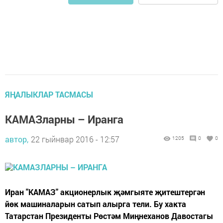
ЯҢАЛЫКЛАР ТАСМАСЫ
КАМАЗларны – Иранга
автор,
22 гыйнвар 2016 - 12:57
1205
0
0
Иран "КАМАЗ" акционерлык җәмгыяте җитештергән
йөк машиналарын сатып алырга тели. Бу хакта
Татарстан Президенты Рөстәм Миңнеханов Давостагы