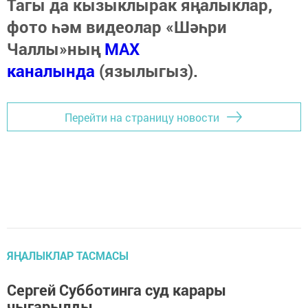
Тагы да кызыклырак яңалыклар,
фото һәм видеолар «Шәһри
Чаллы»ның
MAX
каналында
(язылыгыз).
Перейти на страницу новости
ЯҢАЛЫКЛАР ТАСМАСЫ
Сергей Субботинга суд карары
чыгарылды