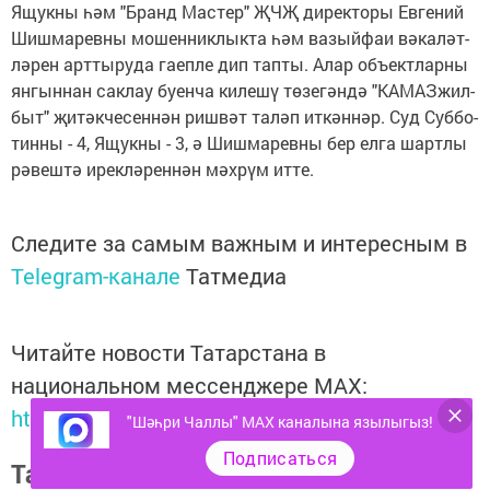
Ящук­ны һәм "Бранд Мас­тер" ҖЧҖ ди­рек­то­ры Ев­ге­ний
Шиш­ма­рев­ны мо­шен­ник­лык­та һәм ва­зый­фаи вә­ка­ләт­
лә­рен арт­ты­ру­да га­еп­ле дип тап­ты. Алар объ­ект­лар­ны
ян­гын­нан сак­лау бу­ен­ча ки­ле­шү тө­зе­гән­дә "КА­МАЗ­жил­
быт" җи­тәк­че­сен­нән риш­вәт та­ләп ит­кән­нәр. Суд Суб­бо­
тин­ны - 4, Ящук­ны - 3, ә Шиш­ма­рев­ны бер ел­га шарт­лы
рә­веш­тә ирек­лә­рен­нән мәх­рүм ит­те.
Следите за самым важным и интересным в
Telegram-канале
Татмедиа
Читайте новости Татарстана в
национальном мессенджере MАХ:
https://max.ru/tatmedia
"Шәһри Чаллы" MAX каналына язылыгыз!
Подписаться
Тагы да кызыклырак яңалыклар,