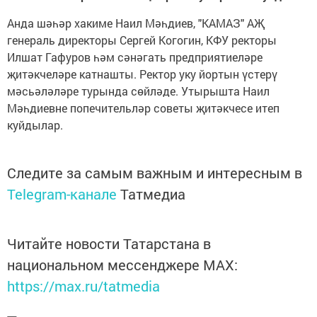
Анда шәһәр хакиме Наил Мәһдиев, "КАМАЗ" АҖ
генераль директоры Сергей Когогин, КФУ ректоры
Илшат Гафуров һәм сәнәгать предприятиеләре
җитәкчеләре катнашты. Ректор уку йортын үстерү
мәсьәләләре турында сөйләде. Утырышта Наил
Мәһдиевне попечительләр советы җитәкчесе итеп
куйдылар.
Следите за самым важным и интересным в
Telegram-канале
Татмедиа
Читайте новости Татарстана в
национальном мессенджере MАХ:
https://max.ru/tatmedia