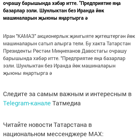
очрашу барышында хәбәр итте. "Предприятие яңа
базарлар эзли. Шунлыктан без Иранда йөк
машиналарын җыюны яңартырга ә
Иран "КАМАЗ" акционерлык җәмгыяте җитештергән йөк
машиналарын сатып алырга тели. Бу хакта Татарстан
Президенты Рөстәм Миңнеханов Давостагы очрашу
барышында хәбәр итте. "Предприятие яңа базарлар
эзли. Шунлыктан без Иранда йөк машиналарын
җыюны яңартырга ә
Следите за самым важным и интересным в
Telegram-канале
Татмедиа
Читайте новости Татарстана в
национальном мессенджере MАХ: