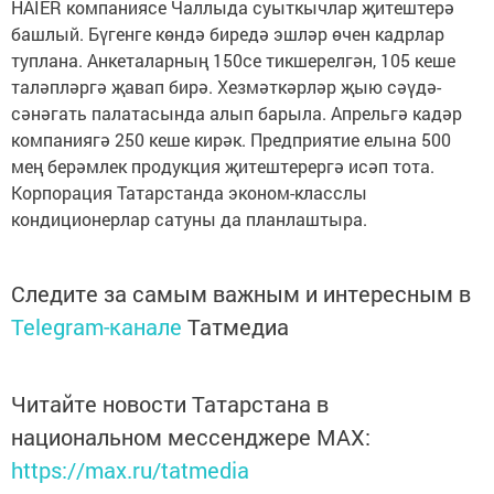
HAIER компаниясе Чаллыда суыткычлар җитештерә
башлый. Бүгенге көндә биредә эшләр өчен кадрлар
туплана. Анкеталарның 150се тикшерелгән, 105 кеше
таләпләргә җавап бирә. Хезмәткәрләр җыю сәүдә-
сәнәгать палатасында алып барыла. Апрельгә кадәр
компаниягә 250 кеше кирәк. Предприятие елына 500
мең берәмлек продукция җитештерергә исәп тота.
Корпорация Татарстанда эконом-класслы
кондиционерлар сатуны да планлаштыра.
Следите за самым важным и интересным в
Telegram-канале
Татмедиа
Читайте новости Татарстана в
национальном мессенджере MАХ:
https://max.ru/tatmedia