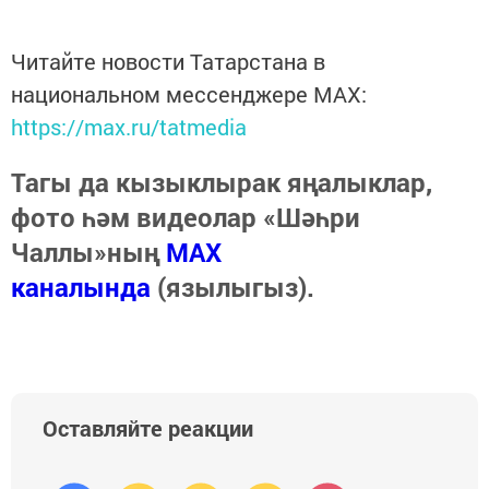
Читайте новости Татарстана в
национальном мессенджере MАХ:
https://max.ru/tatmedia
Тагы да кызыклырак яңалыклар,
фото һәм видеолар «Шәһри
Чаллы»ның
MAX
каналында
(язылыгыз).
Оставляйте реакции