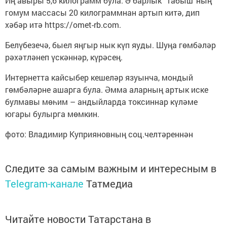
Иң авыры 5,6 килограмм була. Ә барлык “табыш”ның
гомум массасы 20 килограммнан артып китә, дип
хәбәр итә https://omet-rb.com.
Белүбезечә, быел яңгыр нык күп яуды. Шуңа гөмбәләр
рәхәтләнеп үскәннәр, күрәсең.
Интернетта кайсыбер кешеләр язуынча, мондый
гөмбәләрне ашарга була. Әмма аларның артык иске
булмавы мөһим – андыйларда токсиннар күләме
югары булырга мөмкин.
фото: Владимир Куприяновның соц.челтәреннән
Следите за самым важным и интересным в
Telegram-канале
Татмедиа
Читайте новости Татарстана в