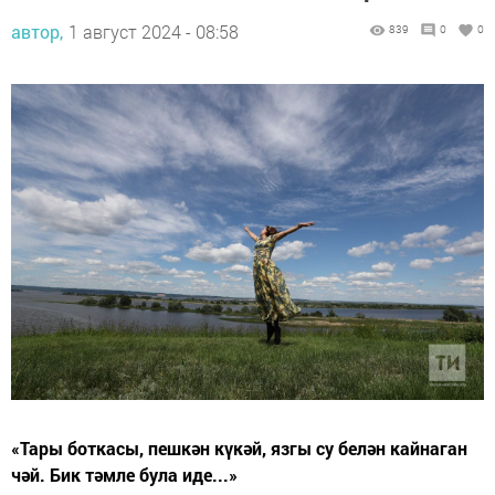
автор,
1 август 2024 - 08:58
839
0
0
«Тары боткасы, пешкән күкәй, язгы су белән кайнаган
чәй. Бик тәмле була иде...»