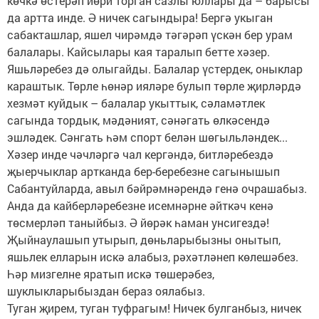
көчкә өстерәп йөри торган сазлы юллары да – барысы
да артта инде. Ә ничек сагындыра! Бергә укыган
сабакташлар, яшел чирәмдә тәгәрәп үскән бер урам
балалары. Кайсылары кая таралып бетте хәзер.
Яшьләребез дә олыгайды. Балалар үстердек, оныклар
караштык. Төрле һөнәр ияләре булып төрле җирләрдә
хезмәт куйдык – балалар укыттык, сәламәтлек
сагында тордык, мәдәният, сәнәгать өлкәсендә
эшләдек. Сәнгать һәм спорт белән шөгыльләндек...
Хәзер инде чәчләргә чал кергәндә, битләребездә
җыерчыклар артканда бер-беребезне сагынышып
Сабантуйларда, авыл бәйрәмнәрендә генә очрашабыз.
Анда да кайберләребезне исемнәрне әйткәч кенә
төсмерләп таныйбыз. Ә йөрәк һаман унсигездә!
Җыйнаулашып утырып, дөньларыбызны онытып,
яшьлек елларын искә алабыз, рәхәтләнеп көлешәбез.
Һәр мизгелне яратып искә төшерәбез,
шуклыкларыбыздан бераз оялабыз.
Туган җирем, туган туфрагым! Ничек булганбыз, ничек