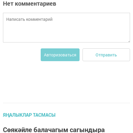
Нет комментариев
Отправить
Авторизоваться
ЯҢАЛЫКЛАР ТАСМАСЫ
Сөякәйле балачагым сагындыра