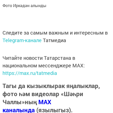
Фото Иркәдән алынды
Следите за самым важным и интересным в
Telegram-канале
Татмедиа
Читайте новости Татарстана в
национальном мессенджере MАХ:
https://max.ru/tatmedia
Тагы да кызыклырак яңалыклар,
фото һәм видеолар «Шәһри
Чаллы»ның
MAX
каналында
(язылыгыз).