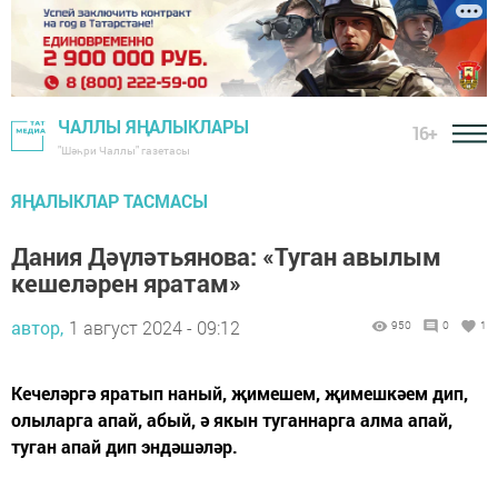
ЧАЛЛЫ ЯҢАЛЫКЛАРЫ
16+
"Шәһри Чаллы" газетасы
ЯҢАЛЫКЛАР ТАСМАСЫ
Дания Дәүләтьянова: «Туган авылым
кешеләрен яратам»
автор,
1 август 2024 - 09:12
950
0
1
Кечеләргә яратып наный, җимешем, җимешкәем дип,
олыларга апай, абый, ә якын туганнарга алма апай,
туган апай дип эндәшәләр.