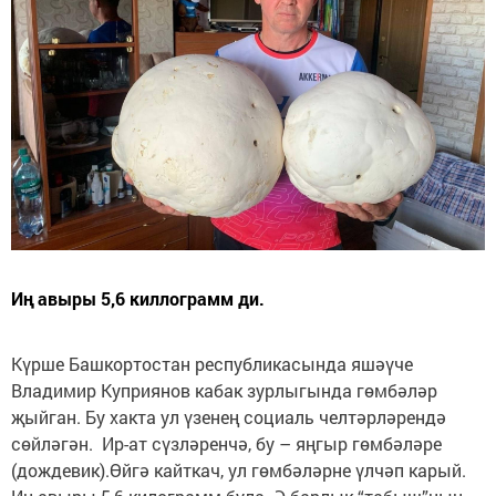
Иң авыры 5,6 киллограмм ди.
Күрше Башкортостан республикасында яшәүче
Владимир Куприянов кабак зурлыгында гөмбәләр
җыйган. Бу хакта ул үзенең социаль челтәрләрендә
сөйләгән. Ир-ат сүзләренчә, бу – яңгыр гөмбәләре
(дождевик).Өйгә кайткач, ул гөмбәләрне үлчәп карый.