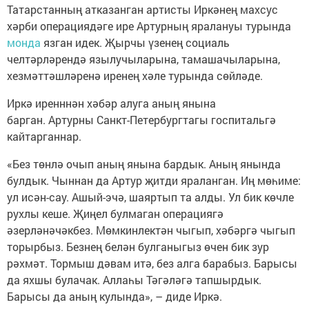
Татарстанның атказанган артисты Иркәнең махсус
хәрби операциядәге ире Артурның яралануы турында
монда
язган идек. Җырчы үзенең социаль
челтәрләрендә язылучыларына, тамашачыларына,
хезмәттәшләренә иренең хәле турында сөйләде.
Иркә иренннән хәбәр алуга аның янына
барган. Артурны Санкт-Петербургтагы госпитальгә
кайтарганнар.
«Без төнлә очып аның янына бардык. Аның янында
булдык. Чыннан да Артур җитди яраланган. Иң мөһиме:
ул исән-сау. Ашый-эчә, шаяртып та алды. Ул бик көчле
рухлы кеше. Җиңел булмаган операциягә
әзерләнәчәкбез. Мөмкинлектән чыгып, хәбәргә чыгып
торырбыз. Безнең белән булганыгыз өчен бик зур
рәхмәт. Тормыш дәвам итә, без алга барабыз. Барысы
да яхшы булачак. Аллаһы Тәгәләгә тапшырдык.
Барысы да аның кулында», – диде Иркә.