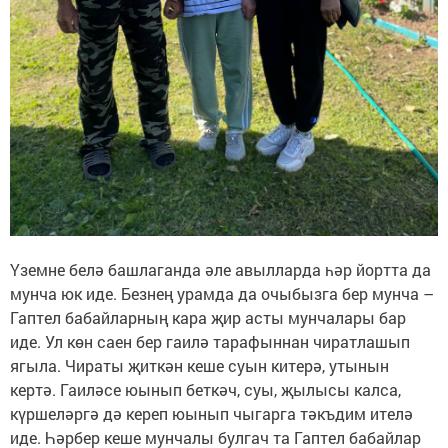
Үземне белә башлаганда әле авылларда һәр йортта да
мунча юк иде. Безнең урамда да очыбызга бер мунча –
Гаптел бабайларның кара җир асты мунчалары бар
иде. Ул көн саен бер гаилә тарафыннан чиратлашып
ягыла. Чираты җиткән кеше суын китерә, утынын
кертә. Гаиләсе юынып беткәч, суы, җылысы калса,
күршеләргә дә кереп юынып чыгарга тәкъдим ителә
иде. Һәрбер кеше мунчалы булгач та Гаптел бабайлар