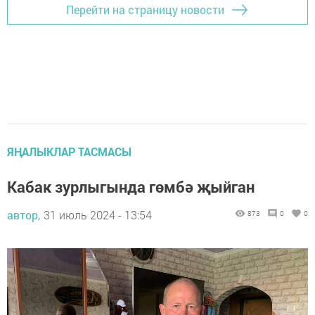
Перейти на страницу новости
ЯҢАЛЫКЛАР ТАСМАСЫ
Кабак зурлыгында гөмбә җыйган
автор,
31 июль 2024 - 13:54
873
0
0