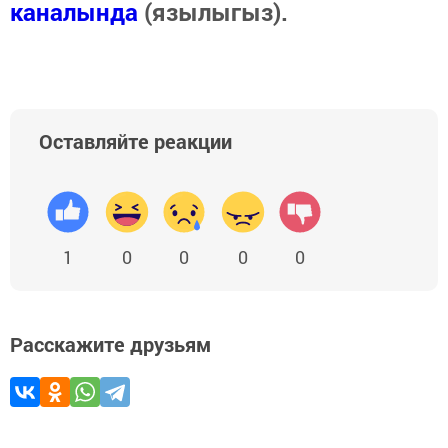
каналында
(язылыгыз).
Оставляйте реакции
1
0
0
0
0
Расскажите друзьям