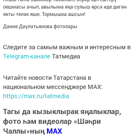
оешмасы ачып, авылыма яңа сулыш өрсә иде дигән
якты теләк яши. Тормышка ашсын!
Дания Дәүләтьянова фотолары
Следите за самым важным и интересным в
Telegram-канале
Татмедиа
Читайте новости Татарстана в
национальном мессенджере MАХ:
https://max.ru/tatmedia
Тагы да кызыклырак яңалыклар,
фото һәм видеолар «Шәһри
Чаллы»ның
MAX