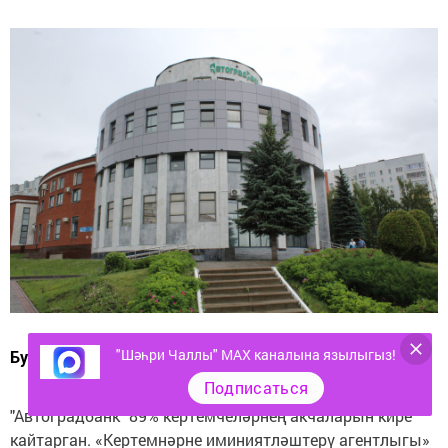
"Шәһри Чаллы" MAX каналына язылыгыз!
Бу якынча 249 млн сум тирәсе.
Подписаться
"Автоградбанк" 89% кертемчеләрнең акчаларын кире
кайтарган. «Кертемнәрне иминиятләштерү агентлыгы»