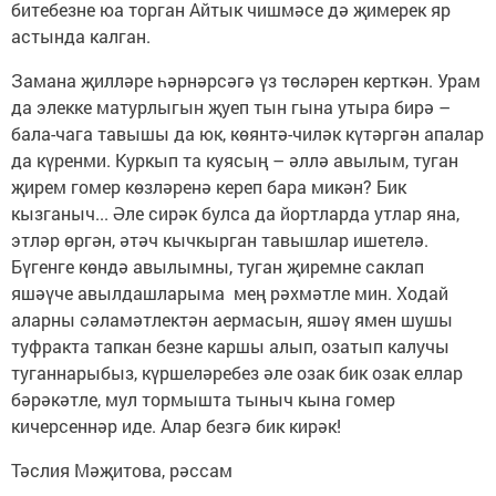
битебезне юа торган Айтык чишмәсе дә җимерек яр
астында калган.
Замана җилләре һәрнәрсәгә үз төсләрен керткән. Урам
да элекке матурлыгын җуеп тын гына утыра бирә –
бала-чага тавышы да юк, көянтә-чиләк күтәргән апалар
да күренми. Куркып та куясың – әллә авылым, туган
җирем гомер көзләренә кереп бара микән? Бик
кызганыч... Әле сирәк булса да йортларда утлар яна,
этләр өргән, әтәч кычкырган тавышлар ишетелә.
Бүгенге көндә авылымны, туган җиремне саклап
яшәүче авылдашларыма мең рәхмәтле мин. Ходай
аларны сәламәтлектән аермасын, яшәү ямен шушы
туфракта тапкан безне каршы алып, озатып калучы
туганнарыбыз, күршеләребез әле озак бик озак еллар
бәрәкәтле, мул тормышта тыныч кына гомер
кичерсеннәр иде. Алар безгә бик кирәк!
Тәслия Мәҗитова, рәссам