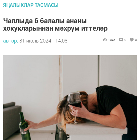
ЯҢАЛЫКЛАР ТАСМАСЫ
Чаллыда 6 балалы ананы
хокукларыннан мәхрүм иттеләр
автор,
31 июль 2024 - 14:08
1046
0
0