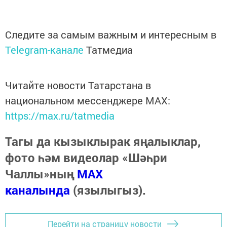
Следите за самым важным и интересным в
Telegram-канале
Татмедиа
Читайте новости Татарстана в
национальном мессенджере MАХ:
https://max.ru/tatmedia
Тагы да кызыклырак яңалыклар,
фото һәм видеолар «Шәһри
Чаллы»ның
MAX
каналында
(язылыгыз).
Перейти на страницу новости