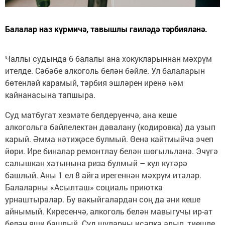
Балалар наз күрмичә, тавышлы гаиләдә тәрбияләнә.
Чаллы судында 6 балалы ана хокукларыннан мәхрүм
ителде. Сәбәбе алкоголь белән бәйле. Ул балаларын
бөтенләй карамый, тәрбия эшләрен иренә һәм
кайнанасына тапшыра.
Суд матбугат хезмәте белдерүенчә, ана кеше
алкогольгә бәйлелектән дәвалану (кодировка) да узып
карый. Әмма нәтиҗәсе булмый. Өенә кайтмыйча эчеп
йөри. Ире биналар ремонтлау белән шөгыльләнә. Эчүгә
салышкан хатынына риза булмый – кул күтәрә
башлый. Аны 1 ел 8 айга ирегеннән мәхрүм итәләр.
Балаларны «Асылташ» социаль приютка
урнаштыралар. Бу вакыйгалардан соң да әни кеше
айнымый. Киресенчә, алкоголь белән мавыгучы ир-ат
белән яши башлый. Суд шуларны исәпкә алып, тиешле