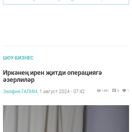
ШОУ-БИЗНЕС
Иркәнең ирен җитди операциягә
әзерлиләр
Зөлфия ГАЛИМ,
1 август 2024 - 07:42
1391
0
1