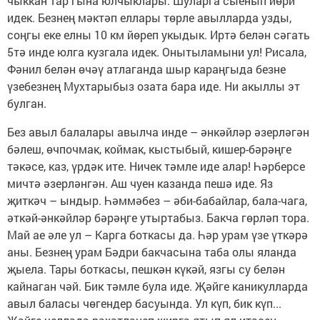
чыккан тар гына юлчыклары. Шуларга сыенып йөри
идек. Безнең мәктәп еллары төрле авылларда узды,
соңгы еке елны 10 км йөреп укыдык. Иртә белән сәгать
5тә инде юлга кузгала идек. Онытыламыни ул! Рисала,
Фәнил белән өчәү атлаганда шыр караңгыда безне
үзебезнең Мухтарыбыз озата бара иде. Ни акыллы эт
булган.
Без авыл балалары авылча инде – әнкәйләр әзерләгән
бәлеш, өчпочмак, коймак, кыстыбый, кишер-бәрәңге
тәкәсе, каз, үрдәк ите. Ничек тәмле иде алар! Һәрберсе
мичтә әзерләнгән. Аш чуен казанда пешә иде. Яз
җиткәч – ындыр. Һәммәбез – әби-бабайлар, бала-чага,
әткәй-әнкәйләр бәрәңге утыртабыз. Бакча гөрләп тора.
Май ае әле ул – Карга боткасы да. Һәр урам үзе үткәрә
аны. Безнең урам Бәдри бакчасына таба олы яланда
җыела. Тары боткасы, пешкән күкәй, язгы су белән
кайнаган чәй. Бик тәмле була иде. Җәйге каникулларда
авыл баласы чөгендер басуында. Ул күп, бик күп...