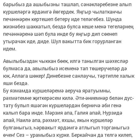
барыбыз да ашыбызны ташлап, сәнәкләребезне алып
күршеләргә ярдәмгә йөгердек. Яңгыр чылатканчы
печәннәрен кертешеп бетерү иде теләгебез. Шунда
жизнәбез шаккатып, бездә булса кеше менә тегеләрнең
печәннәренә шәп була инде бу яңгыр дип сөенеп
утырачак иде, диде. Шул вакытта бик горурланган
идем.
Авылыбыздан чыккан бөек, илгә танылган шәхесләр
булмаса да, авылыбыз исеменә тап төшерүчеләр дә
юк, Аллага шөкер! Динебезне санлаучы, тәртипле халык
яши бездә.
Бу язмамда күршеләремә аеруча яратуымны,
рәхмәтемне җиткерәсем килә. Әти-әниемнәр белән дус-
тату булып яшәгән күршеләрдән берничә әби генә
калып бара инде. Мәрзия апа, Галия апай, Нурзидә
апай, Наилә апа, рәхмәт, яхшы, якын күршеләр
булганыгыз, һәрвакыт ярдәмгә атлыгып торганыгыз
өчен! Сез – урамыбыз күрке. Беркайчан да телгә килеп,