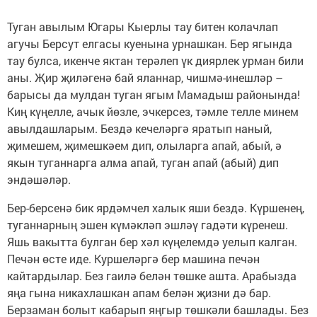
Туган авылым Югары Кыерлы тау битен колачлап
агучы Берсут елгасы куенына урнашкан. Бер ягында
тау булса, икенче яктан терәлеп үк диярлек урман били
аны. Җир җиләгенә бай яланнар, чишмә-инешләр –
барысы да мулдан туган ягым Мамадыш районында!
Киң күңелле, ачык йөзле, эчкерсез, тәмле телле минем
авылдашларым. Бездә кечеләргә яратып наный,
җимешем, җимешкәем дип, олыларга апай, абый, ә
якын туганнарга алма апай, туган апай (абый) дип
эндәшәләр.
Бер-берсенә бик ярдәмчел халык яши бездә. Күршенең,
туганнарның эшен күмәкләп эшләү гадәти күренеш.
Яшь вакытта булган бер хәл күңелемдә уелып калган.
Печән өсте иде. Куршеләргә бер машина печән
кайтардылар. Без гаилә белән төшке ашта. Арабызда
яңа гына никахлашкан апам белән җизни дә бар.
Берзаман болыт кабарып яңгыр төшкәли башлады. Без