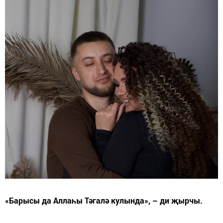
«Барысы да Аллаһы Тәгалә кулында», – ди җырчы.