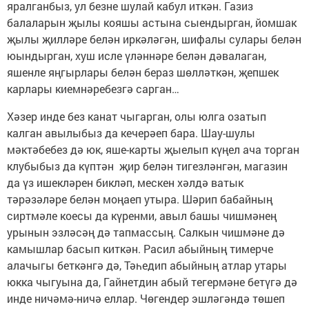
яралганбыз, ул безне шулай кабул иткән. Газиз
балаларын җылы кояшы астына сыендырган, йомшак
җылы җилләре белән иркәләгән, шифалы сулары белән
юындырган, хуш исле үләннәре белән дәвалаган,
яшенле яңгырлары белән бераз шөлләткән, җепшек
карлары киемнәребезгә сарган…
Хәзер инде без канат чыгарган, олы юлга озатып
калган авылыбыз да кечерәеп бара. Шау-шулы
мәктәбебез дә юк, яше-карты җыелып күңел ача торган
клубыбыз да күптән җир белән тигезләнгән, магазин
да үз ишекләрен бикләп, мескен хәлдә ватык
тәрәзәләре белән моңаеп утыра. Шәрип бабайның
сиртмәле коесы да күренми, авыл башы чишмәнең
урынын эзләсәң дә тапмассың. Салкын чишмәне дә
камышлар басып киткән. Расил абыйның тимерче
алачыгы беткәнгә дә, Тәһедип абыйның атлар утары
юкка чыгуына да, Гайнетдин абый тегермәне бетүгә дә
инде ничәмә-ничә еллар. Чөгендер эшләгәндә төшеп