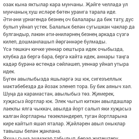
озак кына яктылар кара мунчаны. Җәйге челләдә ул
мунчаның хуш исләре бөтен урамга тарала иде.
Әти-әни үрнәгендә безнең оч балалары да бик тату, дус
булып уйнап үстек. Балалык белән сугышкан чаклар да
булгандыр, ләкин әти-әниләрнең безнең аркада сүзгә
килеп, дошманлашып йөргәннәре булмады.
Үсә төшкәч кичке уеннар оештыра идек очыбызда,
клубка да бергә бара, бергә кайта идек, аннары таңга
кадәр бүрәнә өстендә сөйләшеп, уеннар уйнап утыра
идек.
Бүген авылыбызда яшьләргә эш юк, сигезъеллык
мәктәбебездә дә йозак эленеп тора. Бу бик аяныч хәл.
Шуңа да карамастан, авылыбыз төз. Җимерек,
хуҗасыз йортлар юк. Элек чыгып киткән авылдашлар
лаеклы ялга чыккач, авылда йорт салып яки хуҗасыз
калган йортларны төзекләндереп, туган йортларына
кире кайтып яшәп яталар. Җәйләрен авыл оныклар
тавышы белән җанлана.
Яхшы гына эшмәкәр табылып, берәр җитештерү