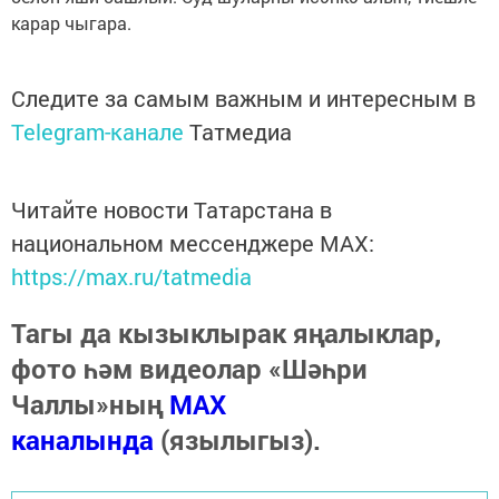
карар чыгара.
Следите за самым важным и интересным в
Telegram-канале
Татмедиа
Читайте новости Татарстана в
национальном мессенджере MАХ:
https://max.ru/tatmedia
Тагы да кызыклырак яңалыклар,
фото һәм видеолар «Шәһри
Чаллы»ның
MAX
каналында
(язылыгыз).