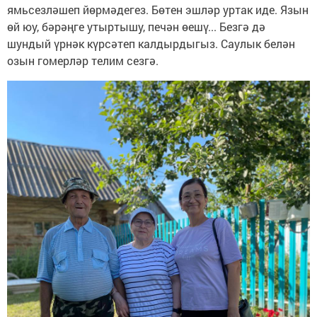
ямьсезләшеп йөрмәдегез. Бөтен эшләр уртак иде. Язын
өй юу, бәрәңге утыртышу, печән өешү... Безгә дә
шундый үрнәк күрсәтеп калдырдыгыз. Саулык белән
озын гомерләр телим сезгә.