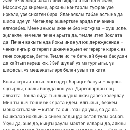
Җәйге челләдә рәхәтләнеп җиргә ятып ял итәсең.
Массаж да кирәкми, арканы кантарлы туфрак үзе
иркәли, үзе сихәтен бирә. Яланаяклы табан астына да
шифа иде ул. Чөгендер эшкәрткән арада печәненә
өлгерәбез. Менә анысы икенче бер могҗиза – хуш исле,
җиләкле, чәчәкле печән арыта да, тәмле итеп йоклата
да. Печән вакытында йокы инде ул юк дәрәҗәсендә –
чөнки яңгыр китереп ишкәнче җыеп өлгерергә кирәк, әз
генә соңарсаң бетте. Тәмле ис тә бетә, ай буена басудан
да кайтып кереш юк. Җәй шулай үз матурлыгы, үз
шифасы, үз мәшәкатьләре белән узып та китә.
Көзгә кергәч тагын чөгендер, бәрәңге басуы – карлы-
яңгырлы, сазлы басуда көн уза. Дәресләрдән соң,
әлбәттә. Төнлә өйдә тынлык урнашкач дәрес хәзерләү.
Мин тыныч төнне бик ярата идем. Ялгызың, беркем
мәшәкатьләми – китап та син. Укы да укы, яз да яз.
Башкалар йоклый, ә синең алдыңда өстәл тулы әсбап.
Укуы да, эше дә, кыңгыраулы мәктәп еллары да, аякны