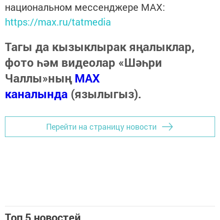
национальном мессенджере MАХ:
https://max.ru/tatmedia
Тагы да кызыклырак яңалыклар,
фото һәм видеолар «Шәһри
Чаллы»ның
MAX
каналында
(язылыгыз).
Перейти на страницу новости
Топ 5 новостей