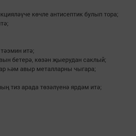
цияләүче көчле антисептик булып тора;
тә;
тәэмин итә;
вын бетерә, көзән җыерудан саклый;
ар һәм авыр металларны чыгара;
ың тиз арада төзәлүенә ярдәм итә;
.