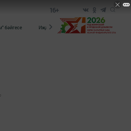
16+
" бәйгесе
Иҗат
Реклама
Онлайн язы
0