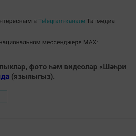
интересным в
Telegram-канале
Татмедиа
в национальном мессенджере MАХ:
лыклар, фото һәм видеолар «Шәһри
нда
(язылыгыз).