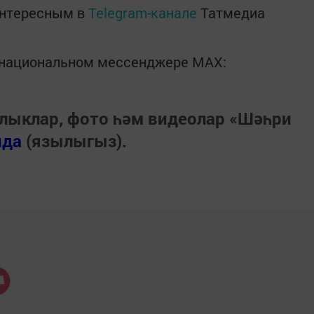
интересным в
Telegram-канале
Татмедиа
в национальном мессенджере MАХ:
лыклар, фото һәм видеолар «Шәһри
нда
(язылыгыз).