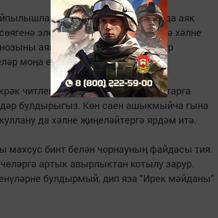
айпылышлар, инфекцияле авырулар да аяк
 сөягенә элек ясалган операцияләр дә хәлне
нозыны аяк өстендә эшләргә мәҗбүр
еләр моңа еш зарлана.
рәк читлегеннән өскәрәк күтәреп ятарга
ндәр булдырыгыз. Көн саен ашыкмыйча гына
 куллану да хәлне җиңеләйтергә ярдәм итә.
ы махсус бинт белән чорнауның файдасы тия.
челәргә артык авырлыктан котылу зарур.
енүләрне булдырмый, дип яза "Ирек мәйданы"