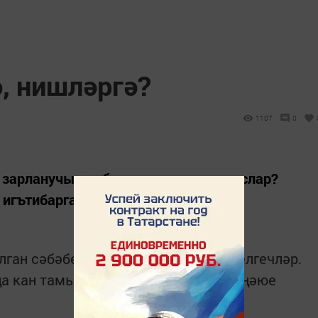
, нишләргә?
1107
0
 зарланучылар бармы арагызда, дуслар?
 игътибарга.
лган сәбәбе — артык авырлык, ди белгечләр.
оңа кан тамырларының варикозлы киңәюе