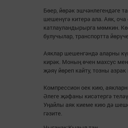
Бөер, йөрәк эшчәнлегендәге т
шешенүгә китерә ала. Аяк, оча
катлауландырырга мөмкин. Кө
булучылар, транспортта йөрүч
Аяклар шешенгәндә аларны күк
кирәк. Моның өчен махсус ме
җәяү йөреп кайту, тозны азрак
Компрессион оек кию, аякларн
Әлеге җәфаны кисәтергә теләү
Уңайлы аяк киеме кию дә шеш
гәзите.
Чыганак:Кызыл таң