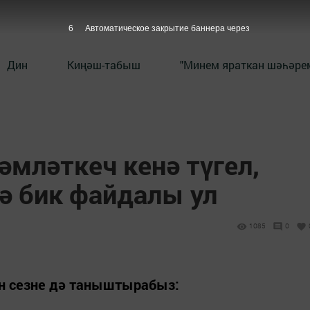
5
Автоматическое закрытие баннера через
Дин
Киңәш-табыш
"Минем яраткан шәһәрем
әмләткеч кенә түгел,
ә бик файдалы ул
1085
0
ән сезне дә таныштырабыз: