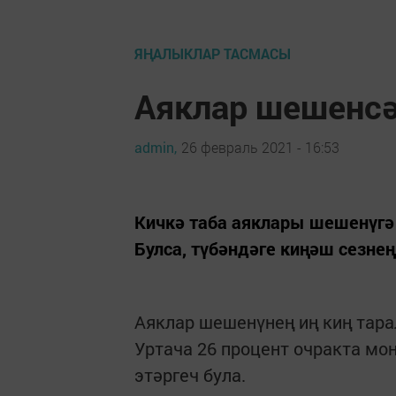
ЯҢАЛЫКЛАР ТАСМАСЫ
Аяклар шешенсә
admin,
26 февраль 2021 - 16:53
Кичкә таба аяклары шешенүгә
Булса, түбәндәге киңәш сезнең
Аяклар шешенүнең иң киң тара
Уртача 26 процент очракта м
этәргеч була.