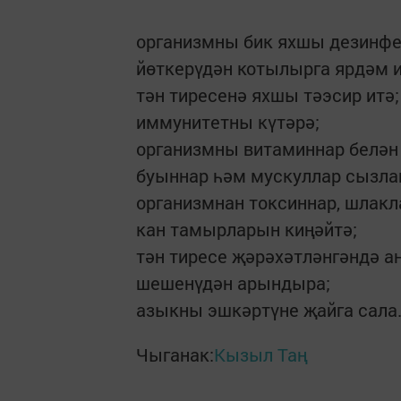
организмны бик яхшы дезинфек
йөткерүдән котылырга ярдәм и
тән тиресенә яхшы тәэсир итә;
иммунитетны күтәрә;
организмны витаминнар белән 
буыннар һәм мускуллар сызла
организмнан токсиннар, шлакл
кан тамырларын киңәйтә;
тән тиресе җәрәхәтләнгәндә ан
шешенүдән арындыра;
азыкны эшкәртүне җайга сала
Чыганак:
Кызыл Таң