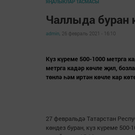
ЯҢАЛЫКЛАР ТАСМАСЫ
Чаллыда буран 
admin,
26 февраль 2021 - 16:10
Күз күреме 500-1000 метрга к
метрга кадәр көчле җил, бозл
төнлә һәм иртән көчле кар көт
27 февральдә Татарстан Респ
көндез буран, күз күреме 500-