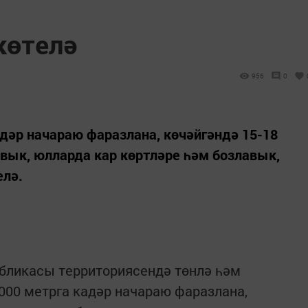
көтелә
956
0
адәр начараю фаразлана, көчәйгәндә 15-18
авык, юлларда кар көртләре һәм бозлавык,
елә.
убликасы территориясендә төнлә һәм
1000 метрга кадәр начараю фаразлана,