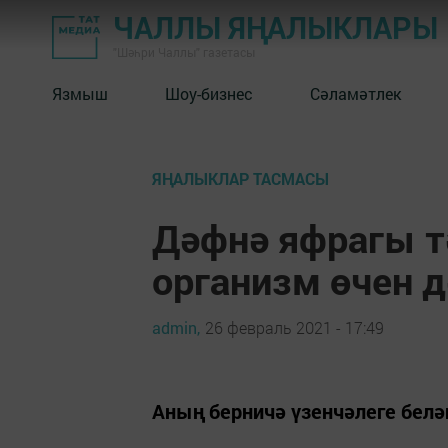
ЧАЛЛЫ ЯҢАЛЫКЛАРЫ
"Шәһри Чаллы" газетасы
Язмыш
Шоу-бизнес
Сәламәтлек
ЯҢАЛЫКЛАР ТАСМАСЫ
Дәфнә яфрагы т
организм өчен д
admin,
26 февраль 2021 - 17:49
Аның берничә үзенчәлеге бел