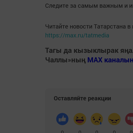
Следите за самым важным и 
Читайте новости Татарстана 
https://max.ru/tatmedia
Тагы да кызыклырак яңа
Чаллы»ның
MAX каналы
Оставляйте реакции
0
0
0
0
0