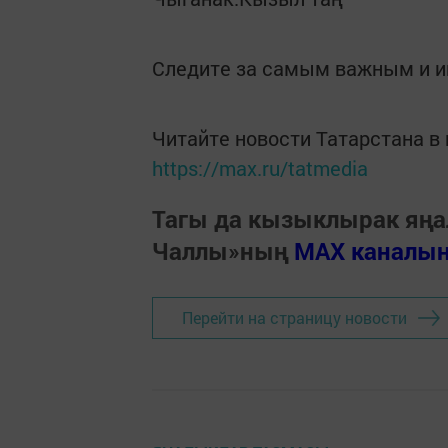
Следите за самым важным и 
Читайте новости Татарстана 
https://max.ru/tatmedia
Тагы да кызыклырак яңа
Чаллы»ның
MAX каналы
Перейти на страницу новости