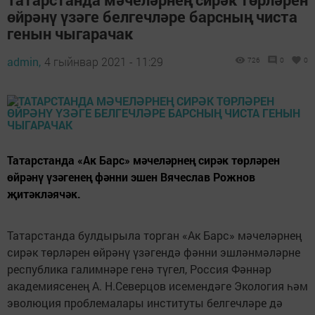
өйрәнү үзәге белгечләре барсның чиста
генын чыгарачак
admin,
4 гыйнвар 2021 - 11:29
726
0
0
Татарстанда «Ак Барс» мәчеләрнең сирәк төрләрен
өйрәнү үзәгенең фәнни эшен Вячеслав Рожнов
җитәкләячәк.
Татарстанда булдырыла торган «Ак Барс» мәчеләрнең
сирәк төрләрен өйрәнү үзәгендә фәнни эшләнмәләрне
республика галимнәре генә түгел, Россия Фәннәр
академиясенең А. Н.Северцов исемендәге Экология һәм
эволюция проблемалары институты белгечләре дә