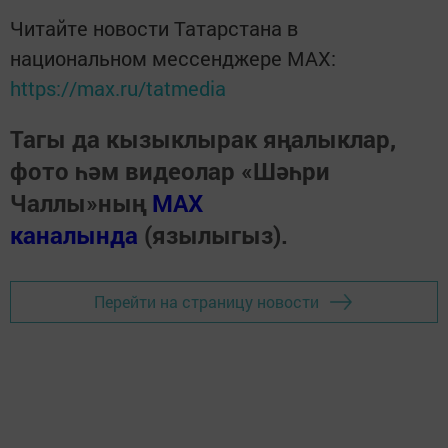
Читайте новости Татарстана в
национальном мессенджере MАХ:
https://max.ru/tatmedia
Тагы да кызыклырак яңалыклар,
фото һәм видеолар «Шәһри
Чаллы»ның
MAX
каналында
(язылыгыз).
Перейти на страницу новости