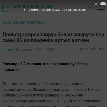
ЧАЛЛЫ ЯҢАЛЫКЛАРЫ
16+
4
Автоматическое закрытие баннера через
"Шәһри Чаллы" газетасы
ЯҢАЛЫКЛАР ТАСМАСЫ
Дөньяда коронавирус белән авыручылар
саны 85 миллионнан артып киткән
admin,
4 гыйнвар 2021 - 13:00
765
0
0
Россиядә 3,2 миллион кеше коронавирус белән
чирләгән.
Дөньяда коронавирус белән авыручыларның
расланган саны 85 миллионнан артып киткән. Джонс
Хопкинс университеты федераль һәм җирле
хакимиятләр мәгълүматларын, шулай ук массакүләм
чаралардагы һәм ачык чыганаклардагы саннарны