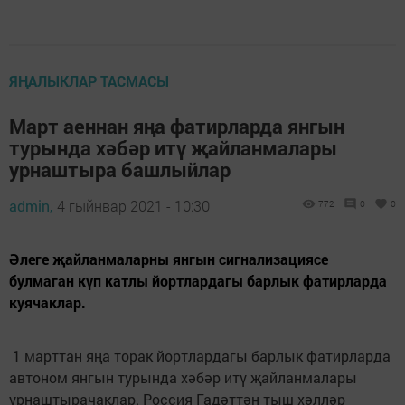
ЯҢАЛЫКЛАР ТАСМАСЫ
Март аеннан яңа фатирларда янгын
турында хәбәр итү җайланмалары
урнаштыра башлыйлар
admin,
4 гыйнвар 2021 - 10:30
772
0
0
Әлеге җайланмаларны янгын сигнализациясе
булмаган күп катлы йортлардагы барлык фатирларда
куячаклар.
1 марттан яңа торак йортлардагы барлык фатирларда
автоном янгын турында хәбәр итү җайланмалары
урнаштырачаклар. Россия Гадәттән тыш хәлләр