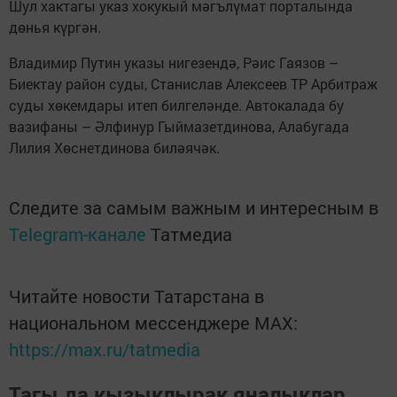
Шул хактагы указ хокукый мәгълүмат порталында
дөнья күргән.
Владимир Путин указы нигезендә, Рәис Гаязов –
Биектау район суды, Станислав Алексеев ТР Арбитраж
суды хөкемдары итеп билгеләнде. Автокалада бу
вазифаны – Әлфинур Гыймазетдинова, Алабугада
Лилия Хөснетдинова биләячәк.
Следите за самым важным и интересным в
Telegram-канале
Татмедиа
Читайте новости Татарстана в
национальном мессенджере MАХ:
https://max.ru/tatmedia
Тагы да кызыклырак яңалыклар,