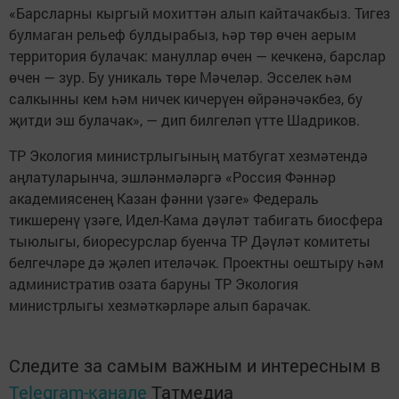
«Барсларны кыргый мохиттән алып кайтачакбыз. Тигез
булмаган рельеф булдырабыз, һәр төр өчен аерым
территория булачак: мануллар өчен — кечкенә, барслар
өчен — зур. Бу уникаль төре Мәчеләр. Эсселек һәм
салкынны кем һәм ничек кичерүен өйрәнәчәкбез, бу
җитди эш булачак», — дип билгеләп үтте Шадриков.
ТР Экология министрлыгының матбугат хезмәтендә
аңлатуларынча, эшләнмәләргә «Россия Фәннәр
академиясенең Казан фәнни үзәге» Федераль
тикшеренү үзәге, Идел-Кама дәүләт табигать биосфера
тыюлыгы, биоресурслар буенча ТР Дәүләт комитеты
белгечләре дә җәлеп ителәчәк. Проектны оештыру һәм
административ озата баруны ТР Экология
министрлыгы хезмәткәрләре алып барачак.
Следите за самым важным и интересным в
Telegram-канале
Татмедиа