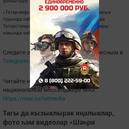
урнаштыру таләп ителә.
«Татар-информ» агентлыгы биш ел эчендә янгын
турында хәбәр итү җайланмалары ярдәмендә
Татарстанда 116 кешене янгыннан коткарулары
хакында хәбәр иткән иде.
Следите за самым важным и интересным в
Telegram-канале
Татмедиа
Читайте новости Татарстана в
национальном мессенджере MАХ:
https://max.ru/tatmedia
Тагы да кызыклырак яңалыклар,
фото һәм видеолар «Шәһри