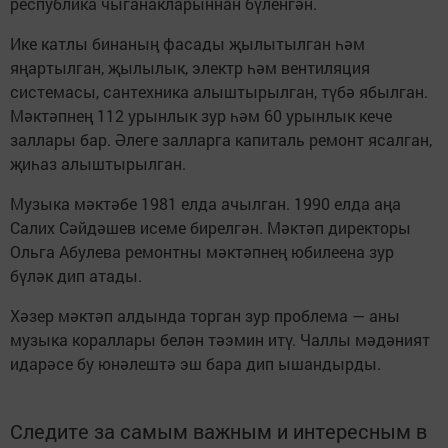
республика чыганакларыннан бүленгән.
Ике катлы бинаның фасады җылытылган һәм
яңартылган, җылылык, электр һәм вентиляция
системасы, сантехника алыштырылган, түбә ябылган.
Мәктәпнең 112 урынлык зур һәм 60 урынлык кече
заллары бар. Әлеге залларга капиталь ремонт ясалган,
җиһаз алыштырылган.
Музыка мәктәбе 1981 елда ачылган. 1990 елда аңа
Салих Сәйдәшев исеме бирелгән. Мәктәп директоры
Ольга Абулева ремонтны мәктәпнең юбилеена зур
бүләк дип атады.
Хәзер мәктәп алдында торган зур проблема — аны
музыка кораллары белән тәэмин итү. Чаллы мәдәният
идарәсе бу юнәлештә эш бара дип ышандырды.
Следите за самым важным и интересным в