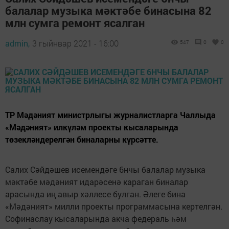
балалар музыка мәктәбе бинасына 82
млн сумга ремонт ясалган
admin,
3 гыйнвар 2021 - 16:00
547
0
0
ТР Мәдәният министрлыгы журналистларга Чаллыда
«Мәдәният» илкүләм проекты кысаларында
төзекләндерелгән биналарны күрсәтте.
Салих Сәйдәшев исемендәге 6нчы балалар музыка
мәктәбе мәдәният идарәсенә караган биналар
арасында иң авыр хәллесе булган. Әлеге бина
«Мәдәният» милли проекты программасына кертелгән.
Софинаслау кысаларында акча федераль һәм