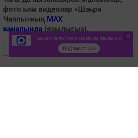
фото һәм видеолар «Шәһри
Чаллы»ның
MAX
каналында
(язылыгыз).
"Шәһри Чаллы" MAX каналына язылыгыз!
Подписаться
Перейти на страницу новости