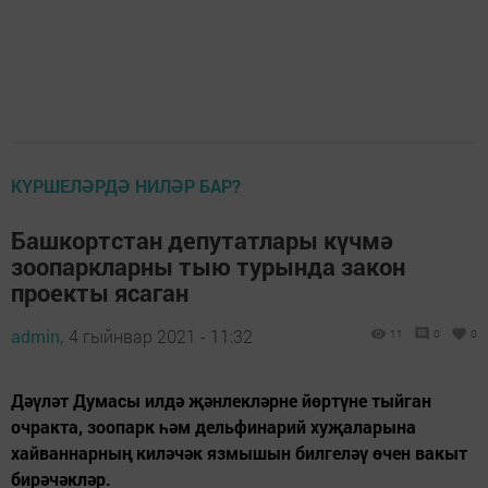
КҮРШЕЛӘРДӘ НИЛӘР БАР?
Башкортстан депутатлары күчмә
зоопаркларны тыю турында закон
проекты ясаган
admin,
4 гыйнвар 2021 - 11:32
11
0
0
Дәүләт Думасы илдә җәнлекләрне йөртүне тыйган
очракта, зоопарк һәм дельфинарий хуҗаларына
хайваннарның киләчәк язмышын билгеләү өчен вакыт
бирәчәкләр.