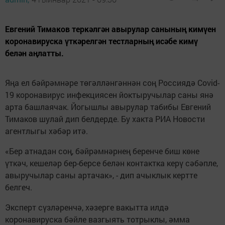
Евгений Тимаков теркәлгән авырулар санының кимүен
коронавируска үткәрелгән тестларның исәбе кимү
белән аңлатты.
Яңа ел бәйрәмнәре төгәлләнгәннән соң Россиядә Covid-
19 коронавирус инфекциясен йоктыручылар саны янә
арта башлаячак. Йогышлы авырулар табибы Евгений
Тимаков шулай дип белдерде. Бу хакта РИА Новости
агентлыгы хәбәр итә.
«Бер атнадан соң, бәйрәмнәрнең беренче биш көне
үткәч, кешеләр бер-берсе белән контактка керү сәбәпле,
авыручылар саны артачак», - дип ачыклык кертте
белгеч.
Эксперт сүзләренчә, хәзерге вакытта илдә
коронавируска бәйле вазгыять тотрыклы, әмма