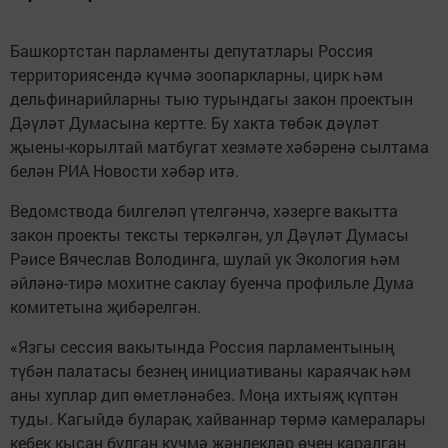
Башкортстан парламенты депутатлары Россия
территориясендә күчмә зоопаркларны, цирк һәм
дельфинарийларны тыю турындагы закон проектын
Дәүләт Думасына кертте. Бу хакта төбәк дәүләт
җыены-корылтай матбугат хезмәте хәбәренә сылтама
белән РИА Новости хәбәр итә.
Ведомствода билгеләп үтелгәнчә, хәзерге вакытта
закон проекты тексты теркәлгән, ул Дәүләт Думасы
Рәисе Вячеслав Володинга, шулай ук Экология һәм
әйләнә-тирә мохитне саклау буенча профильле Дума
комитетына җибәрелгән.
«Язгы сессия вакытында Россия парламентының
түбән палатасы безнең инициативаны караячак һәм
аны хуплар дип өметләнәбез. Моңа ихтыяҗ күптән
туды. Кагыйдә буларак, хайваннар төрмә камералары
кебек кысан булган күчмә җәнлекләр өчен каралган