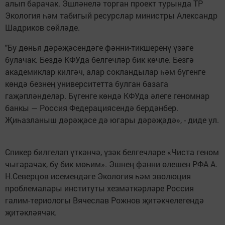
алып барачак. Эшләнелә торган проект турында ТР
Экология һәм табигый ресурслар министры Александр
Шадриков сөйләде.
"Бу дөнья дәрәҗәсендәге фәнни-тикшеренү үзәге
булачак. Бездә КФУда белгечләр бик көчле. Безгә
академиклар килгәч, алар сокландылар һәм бүгенге
көндә безнең университетта булган базага
гаҗәпләнделәр. Бүгенге көндә КФУда әлеге геномнар
банкы — Россия Федерациясендә бердәнбер.
Җиһазланыш дәрәҗәсе дә югары дәрәҗәдә», - диде ул.
Спикер билгеләп үткәнчә, үзәк белгечләре «Чиста геном
чыгарачак, бу бик мөһим». Эшнең фәнни өлешен РФА А.
Н.Северцов исемендәге Экология һәм эволюция
проблемалары институты хезмәткәрләре Россия
галим-териологы Вячеслав Рожнов җитәкчелегендә
җитәкләячәк.