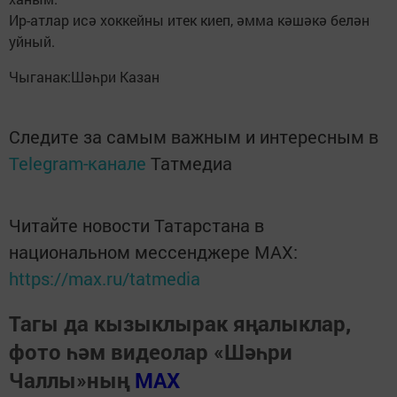
Ир-атлар исә хоккейны итек киеп, әмма кәшәкә белән
уйный.
Чыганак:Шәһри Казан
Следите за самым важным и интересным в
Telegram-канале
Татмедиа
Читайте новости Татарстана в
национальном мессенджере MАХ:
https://max.ru/tatmedia
Тагы да кызыклырак яңалыклар,
фото һәм видеолар «Шәһри
Чаллы»ның
MAX