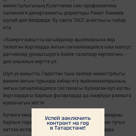
министрлыгының Күзәтчелек һәм профилактика
эшчәнлеге департаменты директоры Ринат Еникеев
шулай дип белдерде. Бу хакта ТАСС агентлыгы хәбәр
итә.
«Хәзерге вакытта кагыйдәләр җыелмасына яңа
төзелгән йортларда янгын сигнализациясе һәм махсус
датчиклар урнаштыруга бәйле таләпләр кертелгән», -
дип ачыклык кертте ул.
Шул ук вакытта, Гадәттән тыш хәлләр министрлыгы
вәкиле янгын турында хәбәр итү җайланмаларының
янгын сигнализациясе системасы булмаган күп катлы
йортлардагы барлык фатирларда да мәҗбүри рәвештә
куелачагын әйтте.
Бүгенге көндә янгынга каршы махсус датчикларны
барлык торак йортларда да 28 метрдан, ягъни тугыз
каттан өстәрәк гомуми кулланудагы зоналарда