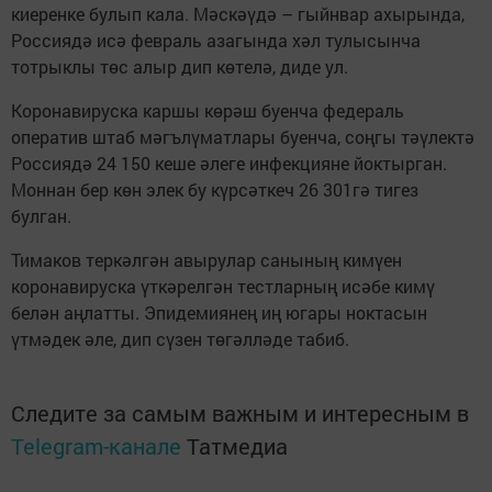
киеренке булып кала. Мәскәүдә – гыйнвар ахырында,
Россиядә исә февраль азагында хәл тулысынча
тотрыклы төс алыр дип көтелә, диде ул.
Коронавируска каршы көрәш буенча федераль
оператив штаб мәгълүматлары буенча, соңгы тәүлектә
Россиядә 24 150 кеше әлеге инфекцияне йоктырган.
Моннан бер көн элек бу күрсәткеч 26 301гә тигез
булган.
Тимаков теркәлгән авырулар санының кимүен
коронавируска үткәрелгән тестларның исәбе кимү
белән аңлатты. Эпидемиянең иң югары ноктасын
үтмәдек әле, дип сүзен төгәлләде табиб.
Следите за самым важным и интересным в
Telegram-канале
Татмедиа