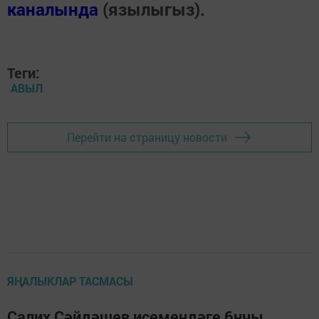
каналында
(язылыгыз).
Теги:
АВЫЛ
Перейти на страницу новости
ЯҢАЛЫКЛАР ТАСМАСЫ
Салих Сәйдәшев исемендәге 6нчы