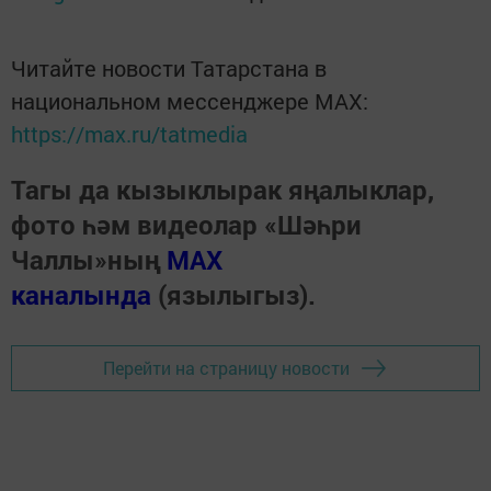
Читайте новости Татарстана в
национальном мессенджере MАХ:
https://max.ru/tatmedia
Тагы да кызыклырак яңалыклар,
фото һәм видеолар «Шәһри
Чаллы»ның
MAX
каналында
(язылыгыз).
Перейти на страницу новости