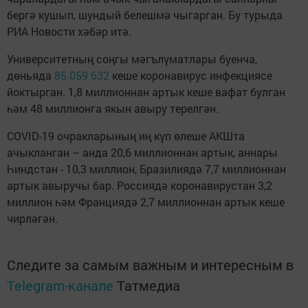
бергә кушып, шундый белешмә чыгарган. Бу турыда
РИА Новости хәбәр итә.
Университетның соңгы мәгълүматлары буенча,
дөньяда
85 059 632
кеше коронавирус инфекциясе
йоктырган. 1,8 миллионнан артык кеше вафат булган
һәм 48 миллионга якын авыру терелгән.
COVID-19 очракларының иң күп өлеше АКШта
ачыкланган – анда 20,6 миллионнан артык, аннары
Һиндстан - 10,3 миллион, Бразилиядә 7,7 миллионнан
артык авыручы бар. Россиядә коронавирустан 3,2
миллион һәм Франциядә 2,7 миллионнан артык кеше
чирләгән.
Следите за самым важным и интересным в
Telegram-канале
Татмедиа