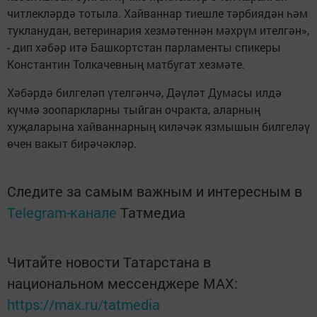
читлекләрдә тотыла. Хайваннар тиешле тәрбиядән һәм
тукланудан, ветеринария хезмәтеннән мәхрүм ителгән»,
- дип хәбәр итә Башкортстан парламенты спикеры
Константин Толкачевның матбугат хезмәте.
Хәбәрдә билгеләп үтелгәнчә, Дәүләт Думасы илдә
күчмә зоопаркларны тыйган очракта, аларның
хуҗаларына хайваннарның киләчәк язмышын билгеләү
өчен вакыт бирәчәкләр.
Следите за самым важным и интересным в
Telegram-канале
Татмедиа
Читайте новости Татарстана в
национальном мессенджере MАХ:
https://max.ru/tatmedia