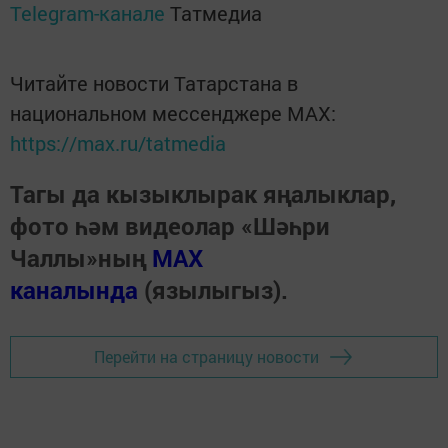
Telegram-канале
Татмедиа
Читайте новости Татарстана в
национальном мессенджере MАХ:
https://max.ru/tatmedia
Тагы да кызыклырак яңалыклар,
фото һәм видеолар «Шәһри
Чаллы»ның
MAX
каналында
(язылыгыз).
Перейти на страницу новости