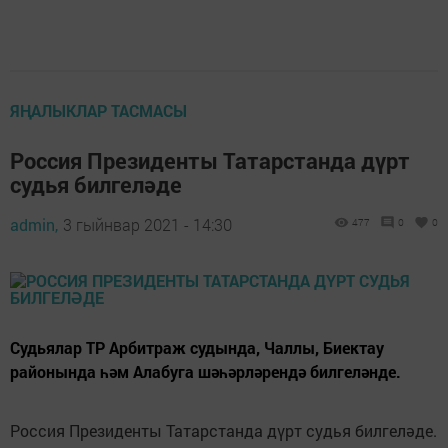
ЯҢАЛЫКЛАР ТАСМАСЫ
Россия Президенты Татарстанда дүрт
судья билгеләде
admin,
3 гыйнвар 2021 - 14:30
477
0
0
Судьялар ТР Арбитраж судында, Чаллы, Биектау
районында һәм Алабуга шәһәрләрендә билгеләнде.
Россия Президенты Татарстанда дүрт судья билгеләде.