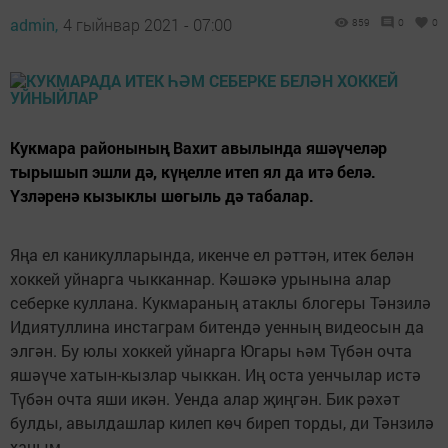
admin,
4 гыйнвар 2021 - 07:00
859
0
0
Кукмара районының Вахит авылында яшәүчеләр
тырышып эшли дә, күңелле итеп ял да итә белә.
Үзләренә кызыклы шөгыль дә табалар.
Яңа ел каникулларында, икенче ел рәттән, итек белән
хоккей уйнарга чыкканнар. Кәшәкә урынына алар
себерке куллана. Кукмараның атаклы блогеры Тәнзилә
Идиятуллина инстаграм битендә уенның видеосын да
элгән. Бу юлы хоккей уйнарга Югары һәм Түбән очта
яшәүче хатын-кызлар чыккан. Иң оста уенчылар истә
Түбән очта яши икән. Уенда алар җиңгән. Бик рәхәт
булды, авылдашлар килеп көч биреп торды, ди Тәнзилә
ханым.