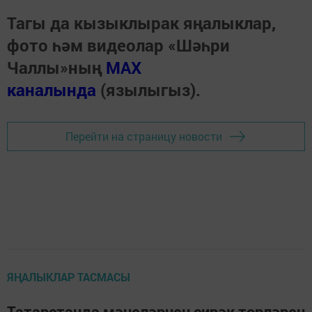
Тагы да кызыклырак яңалыклар,
фото һәм видеолар «Шәһри
Чаллы»ның
MAX
каналында
(язылыгыз).
Перейти на страницу новости
ЯҢАЛЫКЛАР ТАСМАСЫ
Татарстанда мәчеләрнең сирәк төрләрен