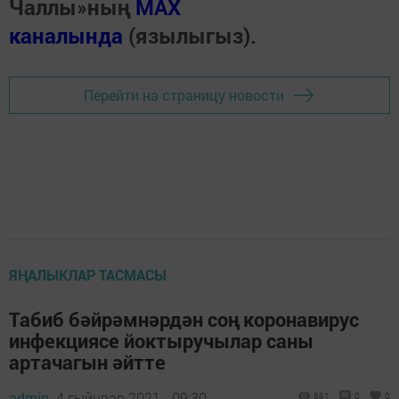
Чаллы»ның
MAX
каналында
(язылыгыз).
Перейти на страницу новости
ЯҢАЛЫКЛАР ТАСМАСЫ
Табиб бәйрәмнәрдән соң коронавирус
инфекциясе йоктыручылар саны
артачагын әйтте
admin,
4 гыйнвар 2021 - 09:30
881
0
0