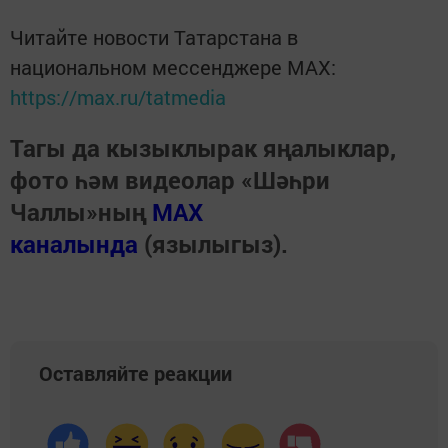
Читайте новости Татарстана в
национальном мессенджере MАХ:
https://max.ru/tatmedia
Тагы да кызыклырак яңалыклар,
фото һәм видеолар «Шәһри
Чаллы»ның
MAX
каналында
(язылыгыз).
Оставляйте реакции