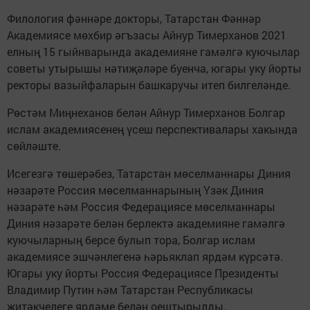
Филология фәннәре докторы, Татарстан Фәннәр
Академиясе мөхбир әгъзасы Айнур Тимерханов 2021
елның 15 гыйнварында академияне гамәлгә куючылар
советы утырышы нәтиҗәләре буенча, югары уку йорты
ректоры вазыйфаларын башкаручы итеп билгеләнде.
Рөстәм Миңнеханов белән Айнур Тимерханов Болгар
ислам академиясенең үсеш перспективалары хакында
сөйләште.
Исегезгә төшерәбез, Татарстан мөселманнары Диния
нәзарәте Россия мөселманнарының Үзәк Диния
нәзарәте һәм Россия Федерациясе мөселманнары
Диния нәзарәте белән берлектә академияне гамәлгә
куючыларның берсе булып тора, Болгар ислам
академиясе эшчәнлегенә һәрьяклап ярдәм күрсәтә.
Югары уку йорты Россия Федерациясе Президенты
Владимир Путин һәм Татарстан Республикасы
җитәкчелеге ярдәме белән оештырылды.