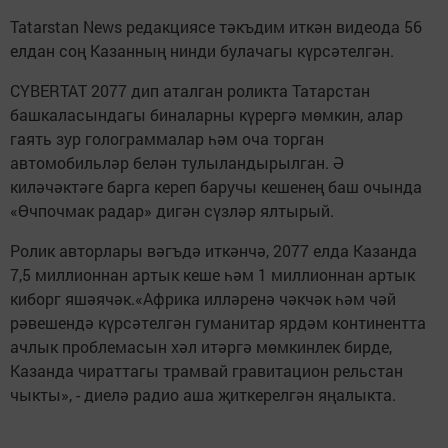
Tatarstan News редакциясе тәкъдим иткән видеода 56
елдан соң Казанның нинди булачагы күрсәтелгән.
CYBERTAT 2077 дип аталган роликта Татарстан
башкаласындагы биналарны күрергә мөмкин, алар
гаять зур голограммалар һәм оча торган
автомобильләр белән тулыландырылган. Ә
киләчәктәге барга кереп баручы кешенең баш очында
«Өчпочмак радар» дигән сүзләр ялтырый.
Ролик авторлары вәгъдә иткәнчә, 2077 елда Казанда
7,5 миллионнан артык кеше һәм 1 миллионнан артык
киборг яшәячәк.«Африка илләренә чәкчәк һәм чәй
рәвешендә күрсәтелгән гуманитар ярдәм континентта
ачлык проблемасын хәл итәргә мөмкинлек бирде,
Казанда чираттагы трамвай гравитацион рельстан
чыкты», - диелә радио аша җиткерелгән яңалыкта.