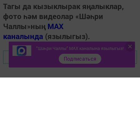
Тагы да кызыклырак яңалыклар,
фото һәм видеолар «Шәһри
Чаллы»ның
MAX
каналында
(язылыгыз).
"Шәһри Чаллы" MAX каналына язылыгыз!
Перейти на страницу новости
Подписаться