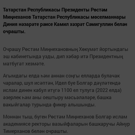
Татарстан Республикасы Президенты Рөстәм
Миңнеханов Татарстан Республикасы мөселманнары
Диния нәзарәте рәисе Камил хәзрәт Сәмигуллин белән
очрашты.
Очрашу Рөстәм Миңнехановның Хөкүмәт йортындагы
эш кабинетында узды, дип хәбәр итә Президентның
матбугат хезмәте.
Агымдагы елда һәм аннан соңгы елларда булачак
чаралар, шул исәптән, Идел буе Болгар дәүләтендә
ислам динен кабул итүгә 1100 ел тулуга (2022 елда)
әзерлек һәм аны оештыру мәсьәләләре, башка
вакыйгалар турында фикер алышынды.
Моннан тыш, бүген Рөстәм Миңнеханов Болгар ислам
академиясе ректоры вазыйфаларын башкаручы Айнур
Тимерханов белән очрашты.