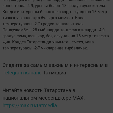
көнне төнлә -4-9, урыны белән -13 градус суык көтелә.
Көндез исә урыны белән юеш кар, секундына 15 метр
тизлектә көчле җил булырга мөмкин. Һава
температурасы -2-7 градус тәшкил итәчәк.
Пәнҗешәмбе – 28 гыйнварда төнге сәгатьләрдә -4-9
градус суык, юеш кар, боз, секундына 16 метр тизлектә
җил. Көндез Татарстанда явым-төшемсез, һава
температурасы -2-7 чикләрендә тирбәләчәк.
Следите за самым важным и интересным в
Telegram-канале
Татмедиа
Читайте новости Татарстана в
национальном мессенджере MАХ:
https://max.ru/tatmedia