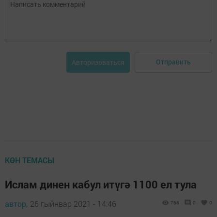
Отправить
Авторизоваться
КӨН ТЕМАСЫ
Ислам динен кабул итүгә 1100 ел тула
автор,
26 гыйнвар 2021 - 14:46
768
0
0