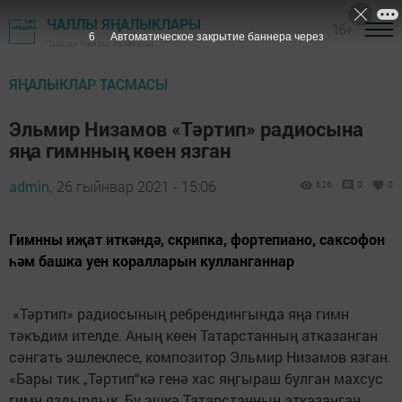
ЧАЛЛЫ ЯҢАЛЫКЛАРЫ
16+
5
Автоматическое закрытие баннера через
"Шәһри Чаллы" газетасы
ЯҢАЛЫКЛАР ТАСМАСЫ
Эльмир Низамов «Тәртип» радиосына
яңа гимнның көен язган
admin,
26 гыйнвар 2021 - 15:06
626
0
0
Гимнны иҗат иткәндә, скрипка, фортепиано, саксофон
һәм башка уен коралларын кулланганнар
«Тәртип» радиосының ребрендингында яңа гимн
тәкъдим ителде. Аның көен Татарстанның атказанган
сәнгать эшлеклесе, композитор Эльмир Низамов язган.
«Бары тик „Тәртип“кә генә хас яңгыраш булган махсус
гимн яздырдык. Бу эшкә Татарстанның атказанган