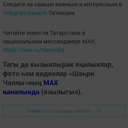
Следите за самым важным и интересным в
Telegram-канале
Татмедиа
Читайте новости Татарстана в
национальном мессенджере MАХ:
https://max.ru/tatmedia
Тагы да кызыклырак яңалыклар,
фото һәм видеолар «Шәһри
Чаллы»ның
MAX
каналында
(язылыгыз).
Перейти на страницу новости