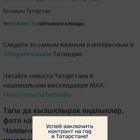
Ватаным Татарстан
Фото
dumrt.ru
сайтыннан алынды
Следите за самым важным и интересным в
Telegram-канале
Татмедиа
Читайте новости Татарстана в
национальном мессенджере MАХ:
https://max.ru/tatmedia
Тагы да кызыклырак яңалыклар,
фото һәм видеолар «Шәһри
Чаллы»ның
MAX