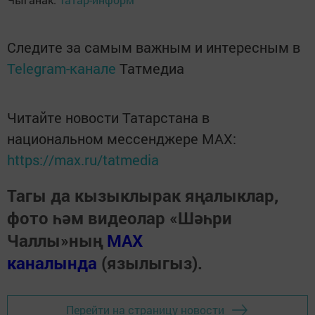
Следите за самым важным и интересным в
Telegram-канале
Татмедиа
Читайте новости Татарстана в
национальном мессенджере MАХ:
https://max.ru/tatmedia
Тагы да кызыклырак яңалыклар,
фото һәм видеолар «Шәһри
Чаллы»ның
MAX
каналында
(язылыгыз).
Перейти на страницу новости