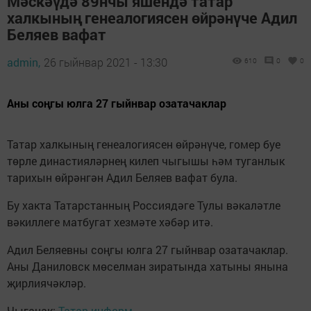
Мәскәүдә 89нчы яшендә татар
халкының генеалогиясен өйрәнүче Адил
Беляев вафат
admin,
26 гыйнвар 2021 - 13:30
610
0
0
Аны соңгы юлга 27 гыйнвар озатачаклар
Татар халкының генеалогиясен өйрәнүче, гомер буе
төрле династияләрнең килеп чыгышы һәм туганлык
тарихын өйрәнгән Адил Беляев вафат була.
Бу хакта Татарстанның Россиядәге Тулы вәкаләтле
вәкиллеге матбугат хезмәте хәбәр итә.
Адил Беляевны соңгы юлга 27 гыйнвар озатачаклар.
Аны Даниловск мөселман зиратында хатыны янына
җирлиячәкләр.
Чыганак:
Татар-информ