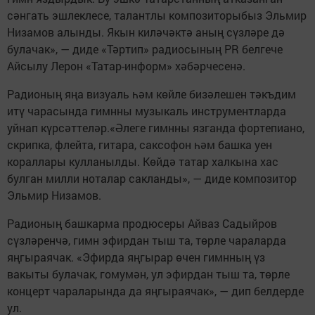
сәнгать эшлеклесе, талантлы композиторыбыз Эльмир
Низамов алынды. Якын киләчәктә аның сүзләре дә
булачак», — диде «Тәртип» радиосының PR белгече
Айсылу Лерон «Татар-информ» хәбәрчесенә.
Радионың яңа визуаль һәм көйле бизәлешен тәкъдим
итү чарасында гимнны музыкаль инструментларда
уйнап күрсәттеләр.«Әлеге гимнны язганда фортепиано,
скрипка, флейта, гитара, саксофон һәм башка уен
кораллары кулланылды. Көйдә татар халкына хас
булган милли ноталар сакланды», — диде композитор
Эльмир Низамов.
Радионың башкарма продюсеры Айваз Садыйров
сүзләренчә, гимн эфирдан тыш та, төрле чараларда
яңгыраячак. «Эфирда яңгырар өчен гимнның үз
вакыты булачак, гомумән, ул эфирдан тыш та, төрле
концерт чараларында да яңгыраячак», — дип белдерде
ул.