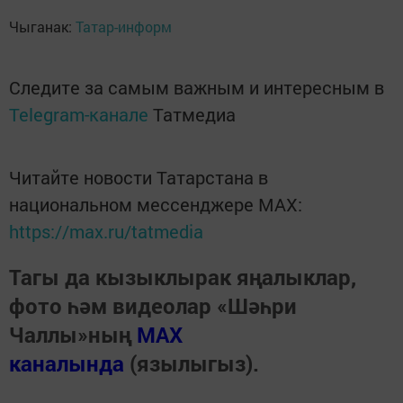
Чыганак:
Татар-информ
Следите за самым важным и интересным в
Telegram-канале
Татмедиа
Читайте новости Татарстана в
национальном мессенджере MАХ:
https://max.ru/tatmedia
Тагы да кызыклырак яңалыклар,
фото һәм видеолар «Шәһри
Чаллы»ның
MAX
каналында
(язылыгыз).