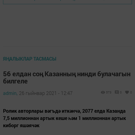
ЯҢАЛЫКЛАР ТАСМАСЫ
56 елдан соң Казанның нинди булачагын
билгеле
admin,
26 гыйнвар 2021 - 12:47
573
0
0
Ролик авторлары вәгъдә иткәнчә, 2077 елда Казанда
7,5 миллионнан артык кеше һәм 1 миллионнан артык
киборг яшәячәк