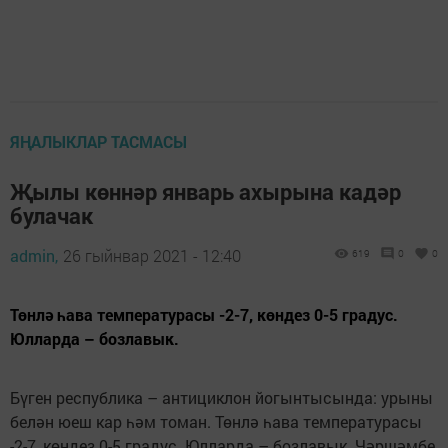
ЯҢАЛЫКЛАР ТАСМАСЫ
Җылы көннәр январь ахырына кадәр
булачак
admin,
26 гыйнвар 2021 - 12:40
619
0
0
Төнлә һава температурасы -2-7, көндез 0-5 градус.
Юлларда – бозлавык.
Бүген республика – антициклон йогынтысында: урыны
белән юеш кар һәм томан. Төнлә һава температурасы
-2-7, көндез 0-5 градус. Юлларда – бозлавык. Чәршәмбе