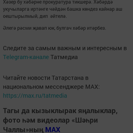
Хәзер бу хәбәрне прокуратура тикшерә. Хәбәрдә
укучыларга иртәнге чәйдән башка көндез кайнар аш
оештырылмый, дип әйтелә.
Әлегә рәсми җавап юк, булгач хәбәр итәрбез.
Следите за самым важным и интересным в
Telegram-канале
Татмедиа
Читайте новости Татарстана в
национальном мессенджере MАХ:
https://max.ru/tatmedia
Тагы да кызыклырак яңалыклар,
фото һәм видеолар «Шәһри
Чаллы»ның
MAX