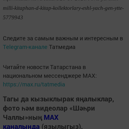
milli-kitaphan-d-kitap-kollektorlary-eshl-yach-gen-ytte-
5779943
Следите за самым важным и интересным в
Telegram-канале
Татмедиа
Читайте новости Татарстана в
национальном мессенджере MАХ:
https://max.ru/tatmedia
Тагы да кызыклырак яңалыклар,
фото һәм видеолар «Шәһри
Чаллы»ның
MAX
каналында
(язылыгыз).