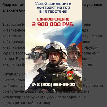
Яңартылган китапханә «Казан»милли-мәдәни үзәгенең
элеккеге бинасында урнашкан.
Татарстан Республикасының яңартылган Милли
китапханәсендә Китап укучылар үз вакытында
кайтармаган китапларны гадәти булмаган ысул белән
кайтарачаклар. Татарстан Республикасы Милли
китапханәсе директоры урынбасары Тәбрис Яруллин
күрелә торган чараларны «китап коллекторлары»дип
атады. Бу хакта ул «Ялкын»журналы өчен Милли
китапханә буенча экскурсия вакытында сөйләде.
Китап алырга теләүчеләр өчен китапханә
системасында шәхси кабинет ачыла. Бушлай
файдалануга китап ике атнага гына бирелә. Бу сроктан
соң түләүле файдалану башлана һәм китапханә
хезмәткәрләре бу хакта укучыга телефон аша
шалтыратып хәбәр итәләр.