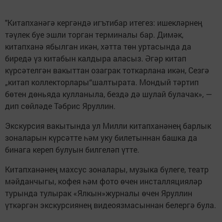
"Китапханәгә кергәндә игътибар итегез: ишекләрнең
тәүлек буе эшли торган терминалы бар. Димәк,
китапханә ябылган икән, хәтта төн уртасында да
биредә үз китабын калдыра аласыз. Әгәр китап
күрсәтелгән вакыттан озаграк тоткарлана икән, Сезгә
„китап коллекторлары“шалтырата. Мондый тәртип
бөтен дөньяда кулланыла, бездә дә шулай булачак», —
дип сөйләде Тәбрис Яруллин.
Экскурсия вакытында ул Милли китапханәнең барлык
зоналарын күрсәтте һәм уку билетыннан башка да
бинага кереп булуын билгеләп үтте.
Китапханәнең махсус зоналары, музыка бүлеге, театр
мәйданчыгы, кофея һәм фото өчен инсталляцияләр
турында тулырак «Ялкын»журналы өчен Яруллин
үткәргән экскурсиянең видеоязмасыннан белергә була.