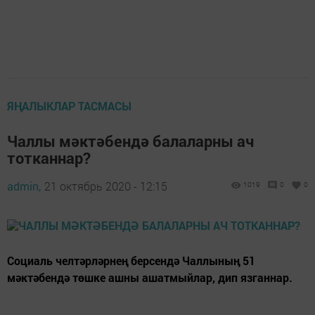
ЯҢАЛЫКЛАР ТАСМАСЫ
Чаллы мәктәбендә балаларны ач
тотканнар?
admin,
21 октябрь 2020 - 12:15
1019
0
0
Социаль челтәрләрнең берсендә Чаллының 51
мәктәбендә төшке ашны ашатмыйлар, дип язганнар.