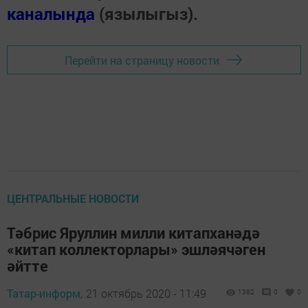
каналында
(язылыгыз).
Перейти на страницу новости
ЦЕНТРАЛЬНЫЕ НОВОСТИ
Тәбрис Яруллин милли китапханәдә
«китап коллекторлары» эшләячәген
әйтте
Татар-информ,
21 октябрь 2020 - 11:49
1382
0
0