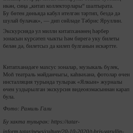
икән, сиңа „китап коллекторлары“ шалтырата.
Бу бөтен дөньяда кабул ителгән тәртип, бездә дә
шулай булачак», — дип сөйләде Тәбрис Яруллин.
Экскурсиядә ул милли китапханәнең һәрбер
зонасын күрсәтеп чыкты һәм бирегә уку билеты
белән дә, билетсыз да килеп булганын искәртте.
Китапханәдәге махсус зоналар, музыкаль бүлек,
Мoñ театраль мәйданчыгы, каһвәханә, фотолар өчен
инсталляция турында тулырак «Ялкын» журналы
өчен уздырылган экскурсия видеоязмасыннан карап
була.
Фото: Рамиль Гали
Бу хакта тулырак: https://tatar-
inform.tatar/news/culture/20-10-2020/t-bris-yarullin-