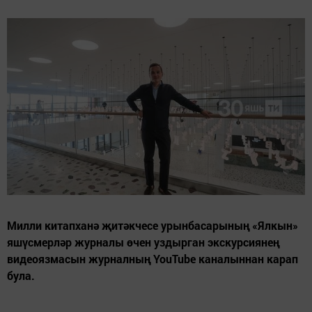
Милли китапханә җитәкчесе урынбасарының «Ялкын»
яшүсмерләр журналы өчен уздырган экскурсиянең
видеоязмасын журналның YouTube каналыннан карап
була.