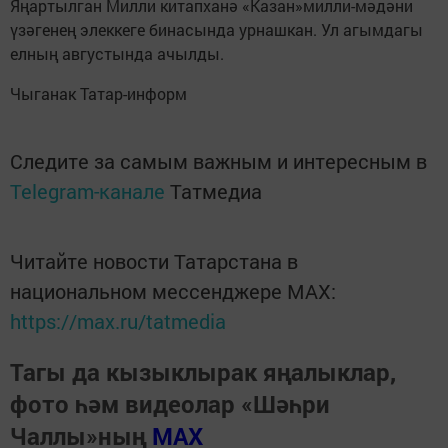
Яңартылган Милли китапханә «Казан»милли-мәдәни
үзәгенең элеккеге бинасында урнашкан. Ул агымдагы
елның августында ачылды.
Чыганак Татар-информ
Следите за самым важным и интересным в
Telegram-канале
Татмедиа
Читайте новости Татарстана в
национальном мессенджере MАХ:
https://max.ru/tatmedia
Тагы да кызыклырак яңалыклар,
фото һәм видеолар «Шәһри
Чаллы»ның
MAX