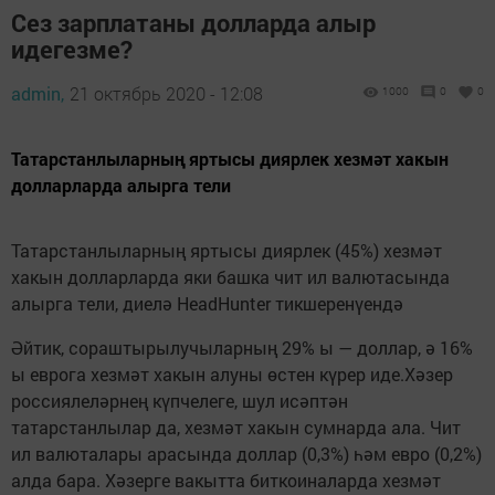
Сез зарплатаны долларда алыр
идегезме?
admin,
21 октябрь 2020 - 12:08
1000
0
0
Татарстанлыларның яртысы диярлек хезмәт хакын
долларларда алырга тели
Татарстанлыларның яртысы диярлек (45%) хезмәт
хакын долларларда яки башка чит ил валютасында
алырга тели, диелә HeadHunter тикшеренүендә
Әйтик, сораштырылучыларның 29% ы — доллар, ә 16%
ы еврога хезмәт хакын алуны өстен күрер иде.Хәзер
россиялеләрнең күпчелеге, шул исәптән
татарстанлылар да, хезмәт хакын сумнарда ала. Чит
ил валюталары арасында доллар (0,3%) һәм евро (0,2%)
алда бара. Хәзерге вакытта биткоиналарда хезмәт