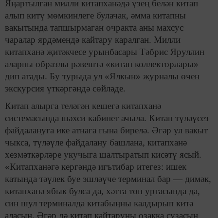
Яңартылган милли китапханәдә үзең белән китап
алып китү мөмкинлеге булачак, әмма китапны
вакытында тапшырмаган очракта аны махсус
чаралар ярдәмендә кайтару каралган. Милли
китапханә җитәкчесе урынбасары Тәбрис Яруллин
аларны образлы рәвештә «китап коллекторлары»
дип атады. Бу турыда ул «Ялкын» журналы өчен
экскурсия үткәргәндә сөйләде.
Китап алырга теләгән кешегә китапханә
системасында шәхси кабинет ачыла. Китап түләүсез
файдалануга ике атнага гына бирелә. Әгәр ул вакыт
чыкса, түләүле файдалану башлана, китапханә
хезмәткәрләре укучыга шалтыратып кисәтү ясый.
«Китапханәгә кергәндә игътибар итегез: ишек
катында тәүлек буе эшләүче терминал бар — димәк,
китапханә ябык булса да, хәтта төн уртасында да,
син шул терминалда китабыңны калдырып китә
аласың. Әгәр дә китап кайтаруны озакка сузасың