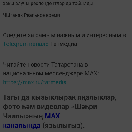
хакы алучы респондентлар да табылды.
ЧЫганак Реальное время
Следите за самым важным и интересным в
Telegram-канале
Татмедиа
Читайте новости Татарстана в
национальном мессенджере MАХ:
https://max.ru/tatmedia
Тагы да кызыклырак яңалыклар,
фото һәм видеолар «Шәһри
Чаллы»ның
MAX
каналында
(язылыгыз).