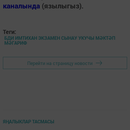
каналында
(язылыгыз).
Теги:
БДИ ИМТИХАН ЭКЗАМЕН СЫНАУ УКУЧЫ МӘКТӘП
МӘГАРИФ
Перейти на страницу новости
ЯҢАЛЫКЛАР ТАСМАСЫ