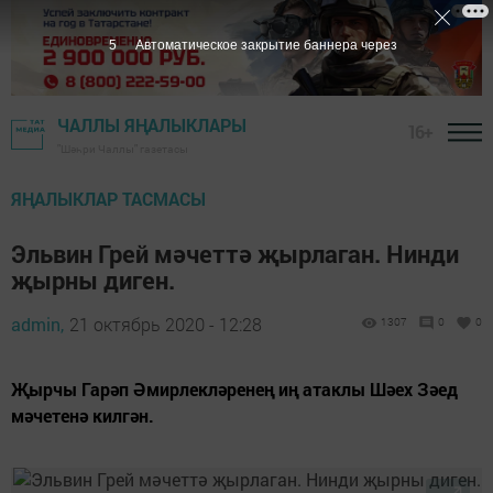
4
Автоматическое закрытие баннера через
ЧАЛЛЫ ЯҢАЛЫКЛАРЫ
16+
"Шәһри Чаллы" газетасы
ЯҢАЛЫКЛАР ТАСМАСЫ
Эльвин Грей мәчеттә җырлаган. Нинди
җырны диген.
admin,
21 октябрь 2020 - 12:28
1307
0
0
Җырчы Гарәп Әмирлекләренең иң атаклы Шәех Зәед
мәчетенә килгән.