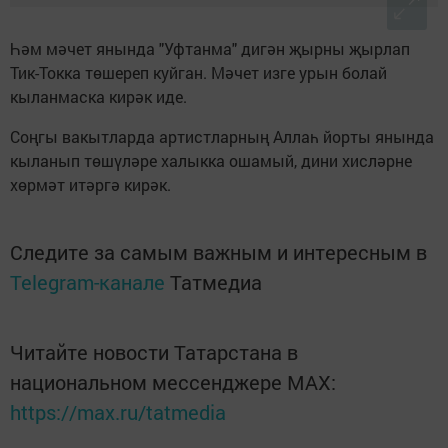
Һәм мәчет янында "Уфтанма" дигән җырны җырлап
Тик-Токка төшереп куйган. Мәчет изге урын болай
кыланмаска кирәк иде.
Соңгы вакытларда артистларның Аллаһ йорты янында
кыланып төшүләре халыкка ошамый, дини хисләрне
хөрмәт итәргә кирәк.
Следите за самым важным и интересным в
Telegram-канале
Татмедиа
Читайте новости Татарстана в
национальном мессенджере MАХ:
https://max.ru/tatmedia