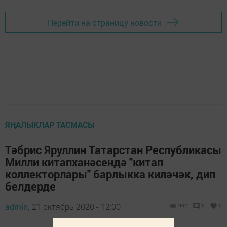
Перейти на страницу новости
ЯҢАЛЫКЛАР ТАСМАСЫ
Тәбрис Яруллин Татарстан Республикасы
Милли китапханәсендә "китап
коллекторлары" барлыкка киләчәк, дип
белдерде
admin,
21 октябрь 2020 - 12:00
902
0
0