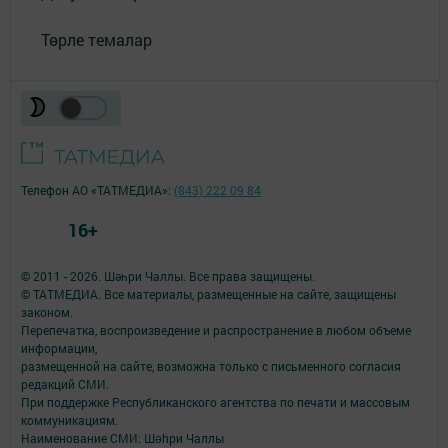
Төрле темалар
Телефон АО «ТАТМЕДИА»:
(843) 222 09 84
16+
© 2011 - 2026. Шәһри Чаллы. Все права защищены.
© ТАТМЕДИА. Все материалы, размещенные на сайте, защищены
законом.
Перепечатка, воспроизведение и распространение в любом объеме
информации,
размещенной на сайте, возможна только с письменного согласия
редакций СМИ.
При поддержке Республиканского агентства по печати и массовым
коммуникациям.
Наименование СМИ: Шəhри Чаллы