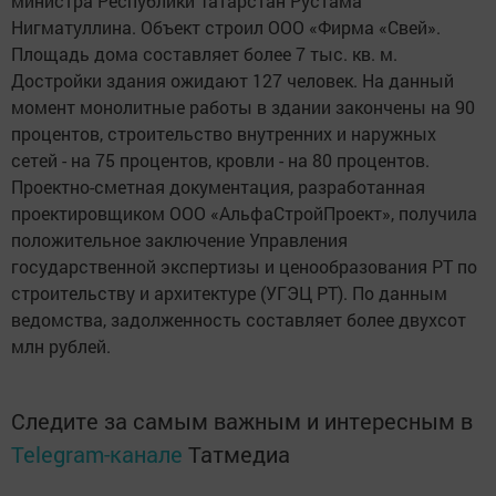
министра Республики Татарстан Рустама
Нигматуллина. Объект строил ООО «Фирма «Свей».
Площадь дома составляет более 7 тыс. кв. м.
Достройки здания ожидают 127 человек. На данный
момент монолитные работы в здании закончены на 90
процентов, строительство внутренних и наружных
сетей - на 75 процентов, кровли - на 80 процентов.
Проектно-сметная документация, разработанная
проектировщиком ООО «АльфаСтройПроект», получила
положительное заключение Управления
государственной экспертизы и ценообразования РТ по
строительству и архитектуре (УГЭЦ РТ). По данным
ведомства, задолженность составляет более двухсот
млн рублей.
Следите за самым важным и интересным в
Telegram-канале
Татмедиа