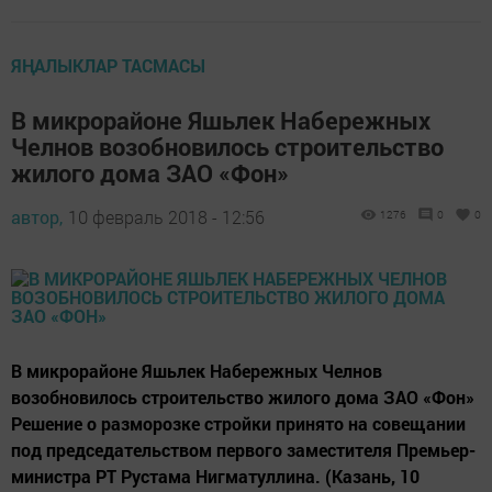
ЯҢАЛЫКЛАР ТАСМАСЫ
В микрорайоне Яшьлек Набережных
Челнов возобновилось строительство
жилого дома ЗАО «Фон»
автор,
10 февраль 2018 - 12:56
1276
0
0
В микрорайоне Яшьлек Набережных Челнов
возобновилось строительство жилого дома ЗАО «Фон»
Решение о разморозке стройки принято на совещании
под председательством первого заместителя Премьер-
министра РТ Рустама Нигматуллина. (Казань, 10