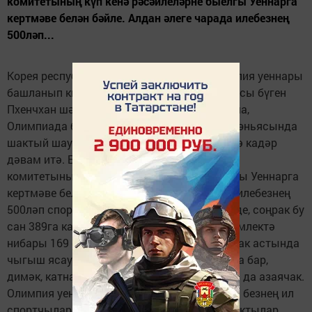
комитетының күп кенә рәсәйлеләрне быелгы Уеннарга
кертмәве белән бәйле. Алдан әлеге чарада илебезнең
500ләп...
Корея республикасында XXIII кышкы Олимпия уеннары
башланып китте. Уеннарның ачылу тантанасы бүген
Пхенчхан шәһрендә булды. Билгеле булганча,
Олимпиада башланганчы ук, Рәсәй спорт дөньясында
шактый шау-шу купты һәм бәхәсләр бүгенгә кадәр
дәвам итә. Бу гауга Халыкара Олимпиада
комитетының күп кенә рәсәйлеләрне быелгы Уеннарга
кертмәве белән бәйле. Алдан әлеге чарада илебезнең
500ләп спортчысы катнашыр дип көтелә иде, соңрак бу
сан 389га кадәр кимеде. Соңыннан исә, исемлектә
нибары 169 спортчы калды. Нейтраль байрак астында
чыгыш ясаудан баш тарткан спортчылар да бар,
димәк, катнашучыларыбыз исемлеге тагын да азаячак.
Олимпия уеннарының ачылу тантанасында безнең ил
спортчылары нейтраль байрак астында чыктылар.