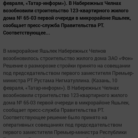
февраля, «Татар-информ»). В Набережных Челнах
возобновили строительство 123-квартирного жилого
дома № 65-03 первой очереди в микрорайоне Яшьлек,
сообщает пресс-служба Правительства РТ.
Соответствующее...
В микрорайоне Яшьлек Набережных Челнов
возобновилось строительство жилого дома ЗАО «Фон»
Решение о разморозке стройки принято на совещании
под председательством первого заместителя Премьер-
министра РТ Рустама Нигматуллина. (Казань, 10
февраля, «Татар-информ»). В Набережных Челнах
возобновили строительство 123-квартирного жилого
дома № 65-03 первой очереди в микрорайоне Яшьлек,
сообщает пресс-служба Правительства РТ.
Соответствующее решение было принято на
оперативных совещаниях под председательством
первого заместителя Премьер-министра Республики