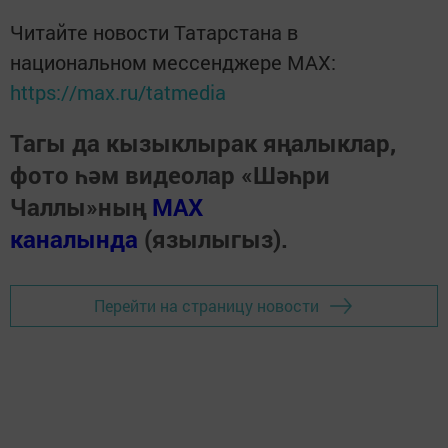
Читайте новости Татарстана в
национальном мессенджере MАХ:
https://max.ru/tatmedia
Тагы да кызыклырак яңалыклар,
фото һәм видеолар «Шәһри
Чаллы»ның
MAX
каналында
(язылыгыз).
Перейти на страницу новости