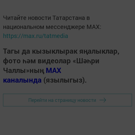
Читайте новости Татарстана в
национальном мессенджере MАХ:
https://max.ru/tatmedia
Тагы да кызыклырак яңалыклар,
фото һәм видеолар «Шәһри
Чаллы»ның
MAX
каналында
(язылыгыз).
Перейти на страницу новости