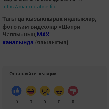
https://max.ru/tatmedia
Тагы да кызыклырак яңалыклар,
фото һәм видеолар «Шәһри
Чаллы»ның
MAX
каналында
(язылыгыз).
Оставляйте реакции
0
0
0
0
0