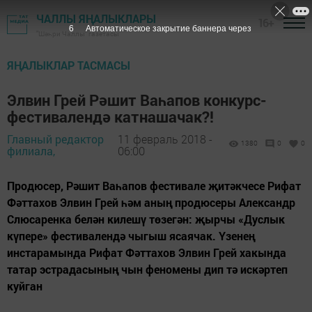
ЧАЛЛЫ ЯҢАЛЫКЛАРЫ
16+
5
Автоматическое закрытие баннера через
"Шәһри Чаллы" газетасы
ЯҢАЛЫКЛАР ТАСМАСЫ
Элвин Грей Рәшит Ваһапов конкурс-
фестивалендә катнашачак?!
Главный редактор
11 февраль 2018 -
1380
0
0
филиала,
06:00
Продюсер, Рәшит Ваһапов фестивале җитәкчесе Рифат
Фәттахов Элвин Грей һәм аның продюсеры Александр
Слюсаренка белән килешү төзегән: җырчы «Дуслык
күпере» фестивалендә чыгыш ясаячак. Үзенең
инстарамында Рифат Фәттахов Элвин Грей хакында
татар эстрадасының чын феномены дип тә искәртеп
куйган