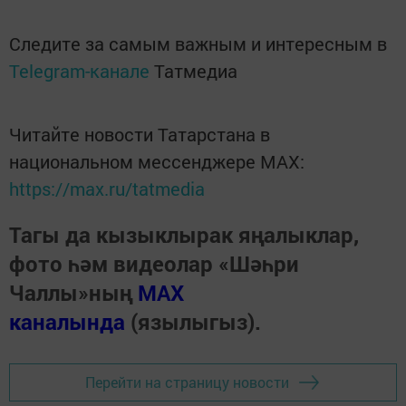
Следите за самым важным и интересным в
Telegram-канале
Татмедиа
Читайте новости Татарстана в
национальном мессенджере MАХ:
https://max.ru/tatmedia
Тагы да кызыклырак яңалыклар,
фото һәм видеолар «Шәһри
Чаллы»ның
MAX
каналында
(язылыгыз).
Перейти на страницу новости