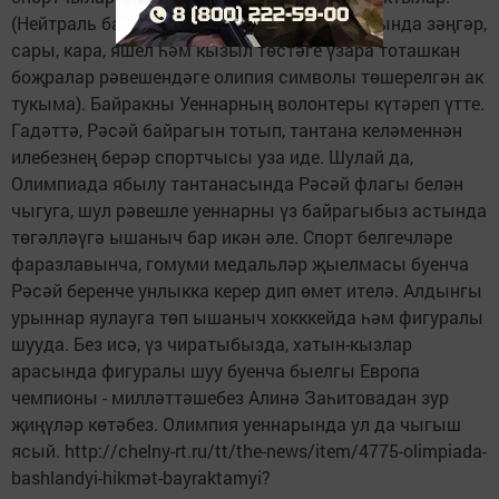
(Нейтраль байрак (Олипия байрагы) - уртасында зәңгәр,
сары, кара, яшел һәм кызыл төстәге үзара тоташкан
боҗралар рәвешендәге олипия символы төшерелгән ак
тукыма). Байракны Уеннарның волонтеры күтәреп үтте.
Гадәттә, Рәсәй байрагын тотып, тантана келәменнән
илебезнең берәр спортчысы уза иде. Шулай да,
Олимпиада ябылу тантанасында Рәсәй флагы белән
чыгуга, шул рәвешле уеннарны үз байрагыбыз астында
төгәлләүгә ышаныч бар икән әле. Спорт белгечләре
фаразлавынча, гомуми медальләр җыелмасы буенча
Рәсәй беренче унлыкка керер дип өмет ителә. Алдынгы
урыннар яулауга төп ышаныч хокккейда һәм фигуралы
шууда. Без исә, үз чиратыбызда, хатын-кызлар
арасында фигуралы шуу буенча быелгы Европа
чемпионы - милләттәшебез Алинә Заһитовадан зур
җиңүләр көтәбез. Олимпия уеннарында ул да чыгыш
ясый. http://chelny-rt.ru/tt/the-news/item/4775-olimpiada-
bashlandyi-hikmәt-bayraktamyi?