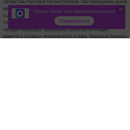
Татарстан Рустама Нигматуллина. Застройщиком дома
являлось ЗАО «Фон». Площадь дома составляет 23,5
"Шәһри Чаллы" MAX каналына язылыгыз!
тыс. кв. м. Завершения строительства дома ожидают
Подписаться
129 человек. В настоящее время в доме построены
четыре подъезда, завершены работы по кладке
девятого этажа и технического этажа. Оконные проемы
готовы на 90 процентов, кровля - на 50 процентов.
Следите за самым важным и интересным в
Telegram-канале
Татмедиа
Читайте новости Татарстана в
национальном мессенджере MАХ:
https://max.ru/tatmedia
Тагы да кызыклырак яңалыклар,