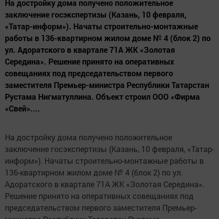
На достройку дома получено положительное
заключение госэкспертизы (Казань, 10 февраля,
«Татар-информ»). Начаты строительно-монтажные
работы в 136-квартирном жилом доме № 4 (блок 2) по
ул. Адоратского в квартале 71А ЖК «Золотая
Середина». Решение принято на оперативных
совещаниях под председательством первого
заместителя Премьер-министра Республики Татарстан
Рустама Нигматуллина. Объект строил ООО «Фирма
«Свей»....
На достройку дома получено положительное
заключение госэкспертизы (Казань, 10 февраля, «Татар-
информ»). Начаты строительно-монтажные работы в
136-квартирном жилом доме № 4 (блок 2) по ул.
Адоратского в квартале 71А ЖК «Золотая Середина».
Решение принято на оперативных совещаниях под
председательством первого заместителя Премьер-