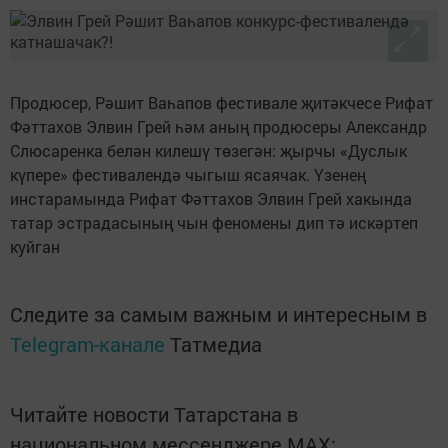
Продюсер, Рәшит Ваһапов фестивале җитәкчесе Рифат
Фәттахов Элвин Грей һәм аның продюсеры Александр
Слюсаренка белән килешү төзегән: җырчы «Дуслык
күпере» фестивалендә чыгыш ясаячак. Үзенең
инстарамында Рифат Фәттахов Элвин Грей хакында
татар эстрадасының чын феномены дип тә искәртеп
куйган
Следите за самым важным и интересным в
Telegram-канале
Татмедиа
Читайте новости Татарстана в
национальном мессенджере MАХ: