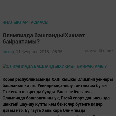
ЯҢАЛЫКЛАР ТАСМАСЫ
Олимпиада башланды!Хикмәт
байрактамы?
автор,
11 февраль 2018 - 05:35
1306
0
0
Корея республикасында XXIII кышкы Олимпия уеннары
башланып китте. Уеннарның ачылу тантанасы бүген
Пхенчхан шәһрендә булды. Билгеле булганча,
Олимпиада башланганчы ук, Рәсәй спорт дөньясында
шактый шау-шу купты һәм бәхәсләр бүгенгә кадәр
дәвам итә. Бу гауга Халыкара Олимпиада