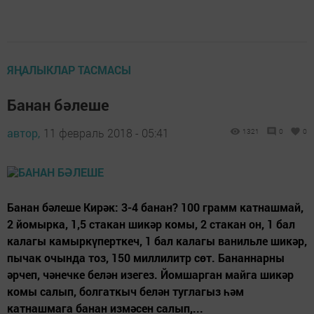
ЯҢАЛЫКЛАР ТАСМАСЫ
Банан бәлеше
автор,
11 февраль 2018 - 05:41
1321
0
0
Банан бәлеше Кирәк: 3-4 банан? 100 грамм катнашмай,
2 йомырка, 1,5 стакан шикәр комы, 2 стакан он, 1 бал
калагы камыркүперткеч, 1 бал калагы ванильле шикәр,
пычак очында тоз, 150 миллилитр сөт. Бананнарны
әрчеп, чәнечке белән изегез. Йомшарган майга шикәр
комы салып, болгаткыч белән туглагыз һәм
катнашмага банан измәсен салып,...