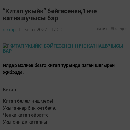
“Китап укыйк” бәйгесенең 1нче
катнашучысы бар
автор,
11 март 2022 - 17:00
951
0
2
Илдар Вәлиев безгә китап турында язган шигырен
җибәрде.
Китап
Китап белем чишмәсе!
Укыганнар бик күп белә.
Чөнки китап өйрәтте.
Укы син дә китапны!!!