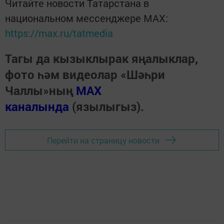
Читайте новости Татарстана в
национальном мессенджере MАХ:
https://max.ru/tatmedia
Тагы да кызыклырак яңалыклар,
фото һәм видеолар «Шәһри
Чаллы»ның
MAX
каналында
(язылыгыз).
Перейти на страницу новости