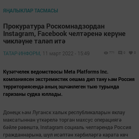
ЯҢАЛЫКЛАР ТАСМАСЫ
Прокуратура Роскомнадзордан
Instagram, Facebook челтәренә керүне
чикләүне таләп итә
ТАТАР-ИНФОРМ,
11 март 2022 - 15:49
771
0
0
Күзәтчелек ведомствосы Meta Platforms Inc.
компаниясен экстремистик оешма дип тану һәм Россия
территориясендә аның эшчәнлеген тыю турында
гаризаны судка юллады.
Донецк һәм Луганск халык республикаларын яклау
максатыннан үткәрелә торган махсус операциягә
бәйле рәвештә, Instagram социаль челтәрендә Россия
гражданнарына, шул исәптән хәрбиләргә карата көч