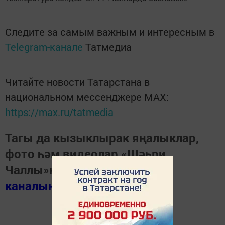
Следите за самым важным и интересным в
Telegram-канале
Татмедиа
Читайте новости Татарстана в
национальном мессенджере MАХ:
https://max.ru/tatmedia
Тагы да кызыклырак яңалыклар,
фото һәм видеолар «Шәһри
Чаллы»ның
MAX
каналында
(язылыгыз).