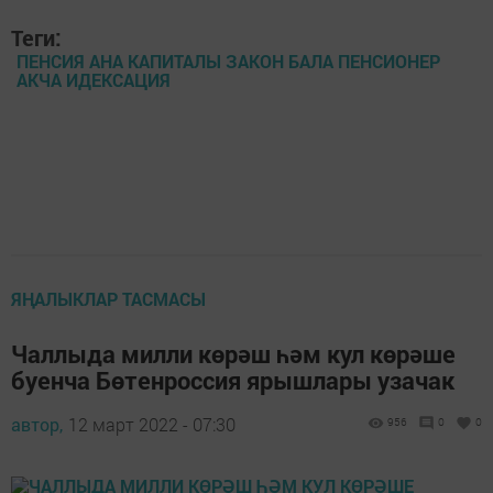
Теги:
ПЕНСИЯ АНА КАПИТАЛЫ ЗАКОН БАЛА ПЕНСИОНЕР
АКЧА ИДЕКСАЦИЯ
ЯҢАЛЫКЛАР ТАСМАСЫ
Чаллыда милли көрәш һәм кул көрәше
буенча Бөтенроссия ярышлары узачак
автор,
12 март 2022 - 07:30
956
0
0