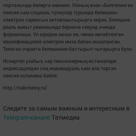
порталында белергә мөмкин. Моның өчен «Билгеләнгән
пенсия һәм социаль түләүләр турында белешмә»
электрон сервисын активлаштырырга кирәк. Белешмә
реаль вакыт режимында берничә секунд эчендә
формалаша. Ул юридик көчкә ия, чөнки көчәйтелгән
квалификацияле электрон имза белән имзаланган.
Теләгән очракта белешмәне бастырып чыгарырга була.
Искәртеп узабыз, һәр пенсионерның өстәмәләре
индексациядән соң индивидуаль һәм ала торган
пенсия күләменә бәйле.
http://nabchelny.ru/
Следите за самым важным и интересным в
Telegram-канале
Татмедиа