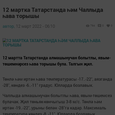
12 мартка Татарстанда һәм Чаллыда
һава торышы
автор,
12 март 2022 - 06:10
794
0
0
12 мартта Татарстанда алмашынучан болытлы, явым-
төшемнәрсез һава торышы була. Талгын җил.
Төнлә һәм иртән һава температурасы -17..-22˚, аязганда
-28˚, көндез -6..-11˚ градус. Юлларда бозлавык.
Чаллыда алмашынучан болытлы һава, явым-төшемсез
булачак. Җил төньяк-көнчыгыш 3-8 м/с. Төнлә һәм
иртән -19..-22˚, урыны белән -28˚га кадәр. Максималь
температура көндез -8..-11˚. Юлларда бозлавык.