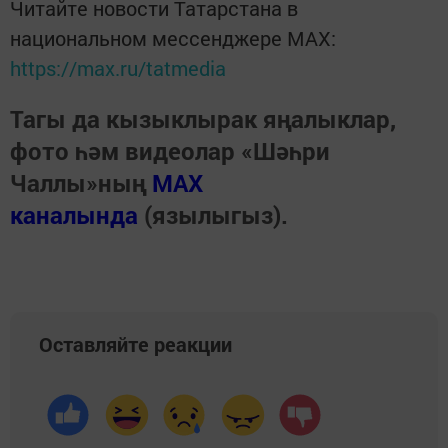
Читайте новости Татарстана в
национальном мессенджере MАХ:
https://max.ru/tatmedia
Тагы да кызыклырак яңалыклар,
фото һәм видеолар «Шәһри
Чаллы»ның
MAX
каналында
(язылыгыз).
Оставляйте реакции