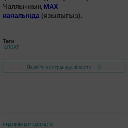
Чаллы»ның
MAX
каналында
(язылыгыз).
Теги:
СПОРТ
Перейти на страницу новости
ЯҢАЛЫКЛАР ТАСМАСЫ