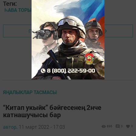
Теги:
ҺАВА ТОРЫШЫ
Перейти на страницу новости
ЯҢАЛЫКЛАР ТАСМАСЫ
“Китап укыйк” бәйгесенең 2нче
катнашучысы бар
автор,
11 март 2022 - 17:03
896
0
0