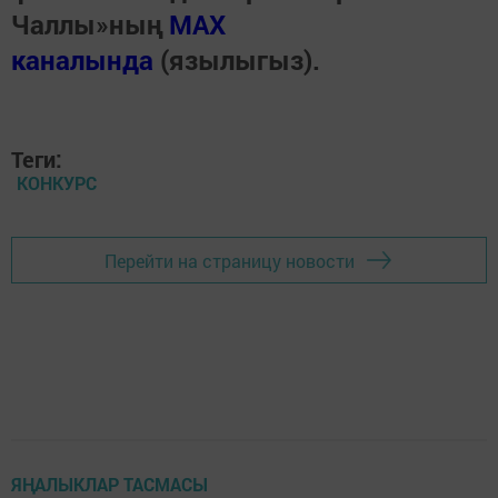
Чаллы»ның
MAX
каналында
(язылыгыз).
Теги:
КОНКУРС
Перейти на страницу новости
ЯҢАЛЫКЛАР ТАСМАСЫ