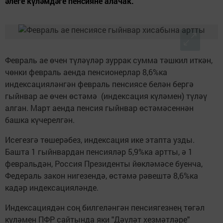
әлеге күләмдәге пенсияне алачак.
Февраль ае өчен түләүләр зуррак сумма тәшкил иткән,
чөнки февраль аенда пенсионерлар 8,6%ка
индексацияләнгән февраль пенсиясе белән бергә
гыйнвар ае өчен өстәмә (индексация күләмен) түләү
алган. Март аенда пенсия гыйнвар өстәмәсеннән
башка күчерелгән.
Исегезгә төшерәбез, индексация ике этапта узды.
Башта 1 гыйнвардан пенсияләр 5,9%ка артты, ә 1
февральдән, Россия Президенты йөкләмәсе буенча,
Федераль закон нигезендә, өстәмә рәвештә 8,6%ка
кадәр индексацияләнде.
Индексациядән соң билгеләнгән пенсиягезнең төгәл
күләмен ПФР сайтында яки "Дәүләт хезмәтләре"