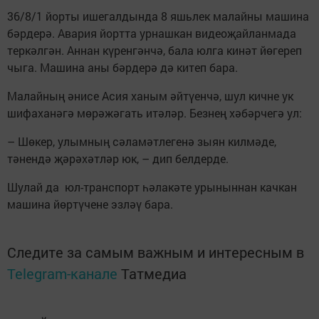
36/8/1 йорты ишегалдында 8 яшьлек малайны машина
бәрдерә. Авария йортта урнашкан видеоҗайланмада
теркәлгән. Аннан күренгәнчә, бала юлга кинәт йөгереп
чыга. Машина аны бәрдерә дә китеп бара.
Малайның әнисе Асия ханым әйтүенчә, шул кичне ук
шифаханәгә мөрәжәгать итәләр. Безнең хәбәрчегә ул:
– Шөкер, улымның сәламәтлегенә зыян килмәде,
тәнендә җәрәхәтләр юк, – дип белдерде.
Шулай да юл-транспорт һәлакәте урыныннан качкан
машина йөртүчене эзләү бара.
Следите за самым важным и интересным в
Telegram-канале
Татмедиа