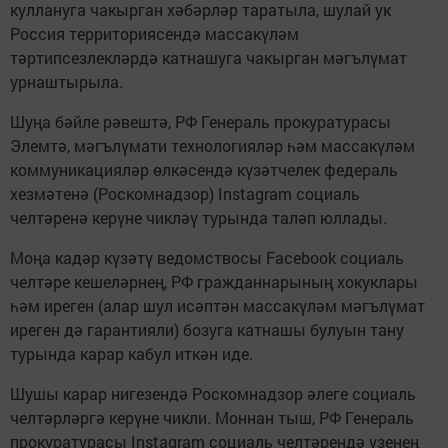
куллануга чакырган хәбәрләр таратыла, шулай ук
Россия территориясендә массакүләм
тәртипсезлекләрдә катнашуга чакырган мәгълүмат
урнаштырыла.
Шуңа бәйле рәвештә, РФ Генераль прокуратурасы
Элемтә, мәгълүмати технологияләр һәм массакүләм
коммуникацияләр өлкәсендә күзәтчелек федераль
хезмәтенә (Роскомнадзор) Instagram социаль
челтәренә керүне чикләү турында таләп юллады.
Моңа кадәр күзәтү ведомствосы Facebook социаль
челтәре кешеләрнең, РФ гражданнарының хокуклары
һәм иреген (алар шул исәптән массакүләм мәгълүмат
иреген дә гарантияли) бозуга катнашы булуын тану
турында карар кабул иткән иде.
Шушы карар нигезендә Роскомнадзор әлеге социаль
челтәрләргә керүне чикли. Моннан тыш, РФ Генераль
прокуратурасы Instagram социаль челтәрендә үзенең