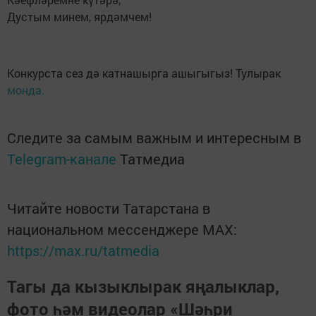
Дустым минем, ярдәмчем!
Конкурста сез дә катнашырга ашыгыгыз! Тулырак
монда.
Следите за самым важным и интересным в
Telegram-канале
Татмедиа
Читайте новости Татарстана в
национальном мессенджере MАХ:
https://max.ru/tatmedia
Тагы да кызыклырак яңалыклар,
фото һәм видеолар «Шәһри