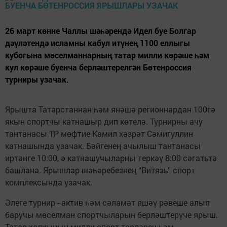
26 март көнне Чаллы шәһәрендә Идел буе Болгар
дәүләтендә исламны кабул итүнең 1100 еллыгы
кубогына мөселманнарның татар милли көрәше һәм
кул көрәше буенча берләштерелгән Бөтенроссия
турниры узачак.
Ярышта Татарстаннан һәм янәшә регионнардан 100гә
якын спортчы катнашыр дип көтелә. Турнирны ачу
тантанасы ТР мөфтие Камил хәзрәт Сәмигуллин
катнашында узачак. Бәйгенең ачылыш тантанасы
иртәнге 10:00, ә катнашучыларны теркәү 8:00 сәгатьтә
башлана. Ярышлар шәһәребезнең “Витязь” спорт
комплексында узачак.
Әлеге турнир - актив һәм сәламәт яшәү рәвеше алып
баручы мөселман спортчыларын берләштерүче ярыш.
Татар халкының милли спорт төрләрен һәм