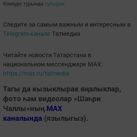
Конкурс турында
тулырак.
Следите за самым важным и интересным в
Telegram-канале
Татмедиа
Читайте новости Татарстана в
национальном мессенджере MАХ:
https://max.ru/tatmedia
Тагы да кызыклырак яңалыклар,
фото һәм видеолар «Шәһри
Чаллы»ның
MAX
каналында
(язылыгыз).