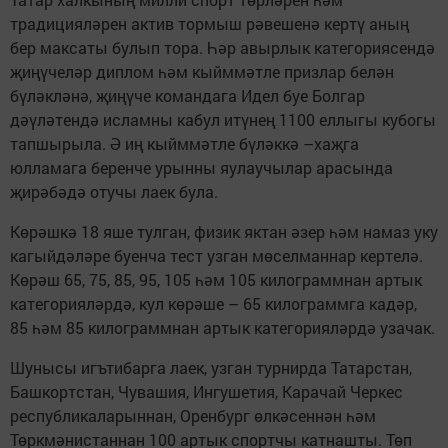
традицияләрен актив тормыш рәвешенә кертү аның
бер максаты булып тора. Һәр авырлык категориясендә
җиңүчеләр диплом һәм кыйммәтле призлар белән
бүләкләнә, җиңүче командага Идел буе Болгар
дәүләтендә исламны кабул итүнең 1100 еллыгы кубогы
тапшырыла. Ә иң кыйммәтле бүләккә –хаҗга
юлламага беренче урынны яулаучылар арасында
җирәбәдә отучы лаек була.
Көрәшкә 18 яше тулган, физик яктан әзер һәм намаз уку
кагыйдәләре буенча тест узган мөселманнар кертелә.
Көрәш 65, 75, 85, 95, 105 һәм 105 килограммнан артык
категорияләрдә, кул көрәше – 65 килограммга кадәр,
85 һәм 85 килограммнан артык категорияләрдә узачак.
Шунысы игътибарга лаек, узган турнирда Татарстан,
Башкортстан, Чувашия, Ингушетия, Карачай Черкес
республикаларыннан, Оренбург өлкәсеннән һәм
Төркмәнистаннан 100 артык спортчы катнашты. Төп