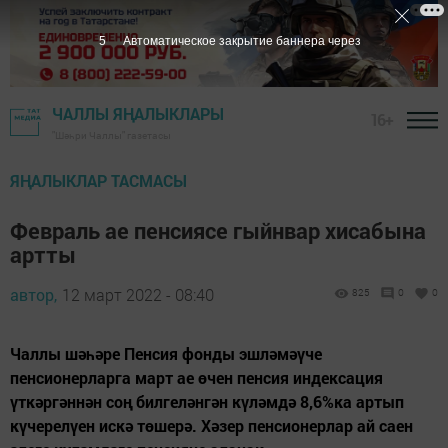
4
Автоматическое закрытие баннера через
ЧАЛЛЫ ЯҢАЛЫКЛАРЫ
16+
"Шәһри Чаллы" газетасы
ЯҢАЛЫКЛАР ТАСМАСЫ
Февраль ае пенсиясе гыйнвар хисабына
артты
автор,
12 март 2022 - 08:40
825
0
0
Чаллы шәһәре Пенсия фонды эшләмәүче
пенсионерларга март ае өчен пенсия индексация
үткәргәннән соң билгеләнгән күләмдә 8,6%ка артып
күчерелүен искә төшерә. Хәзер пенсионерлар ай саен