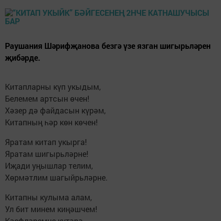
Раушания Шәрифҗанова безгә үзе язган шигырьләрен
җибәрде.
Китапларны күп укыдым,
Белемем артсын өчен!
Хәзер дә файдасын күрәм,
Китапның һәр көн көчен!
Яратам китап укырга!
Яратам шигырьләрне!
Иҗади уңышлар телим,
Хөрмәтлим шагыйрьләрне.
Китапны кулыма алам,
Ул бит минем киңәшчем!
Кәефләремне күтәрә,