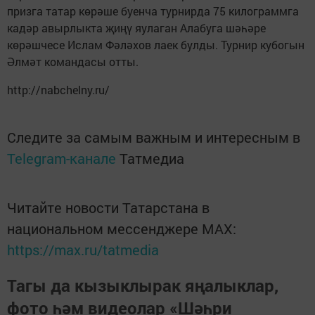
призга татар көрәше буенча турнирда 75 килограммга
кадәр авырлыкта җиңү яулаган Алабуга шәһәре
көрәшчесе Ислам Фәләхов лаек булды. Турнир кубогын
Әлмәт командасы отты.
http://nabchelny.ru/
Следите за самым важным и интересным в
Telegram-канале
Татмедиа
Читайте новости Татарстана в
национальном мессенджере MАХ:
https://max.ru/tatmedia
Тагы да кызыклырак яңалыклар,
фото һәм видеолар «Шәһри