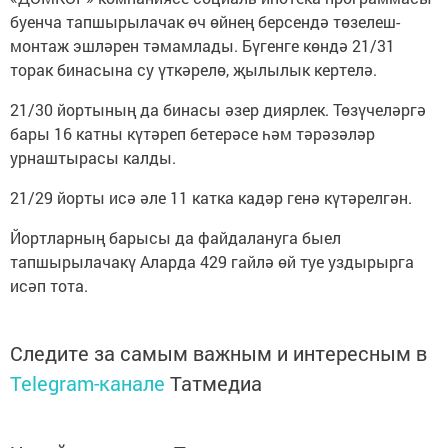
буенча тапшырылачак өч өйнең берсендә төзелеш-
монтаж эшләрен тәмамлады. Бүгенге көндә 21/31
торак бинасына су үткәрелө, җылылык кертелә.
21/30 йортының да бинасы әзер диярлек. Төзүчеләргә
бары 16 катны күтәреп бетерәсе һәм тәрәзәләр
урнаштырасы калды.
21/29 йорты исә әле 11 катка кадәр генә күтәрелгән.
Йортларның барысы да файдалануга быел
тапшырылачакү Аларда 429 гайлә өй туе уздырырга
исәп тота.
Следите за самым важным и интересным в
Telegram-канале
Татмедиа