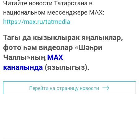
Читайте новости Татарстана в
национальном мессенджере MАХ:
https://max.ru/tatmedia
Тагы да кызыклырак яңалыклар,
фото һәм видеолар «Шәһри
Чаллы»ның
MAX
каналында
(язылыгыз).
Перейти на страницу новости