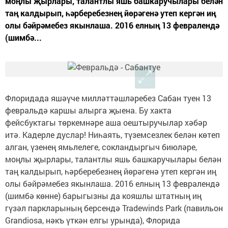
моңлы җырлары, талантлы яшь башкаручылары белән
таң калдырып, һәрберебезнең йөрәгенә утеп кергән иң
олы бәйрәмебез якынлаша. 2016 елның 13 февралендә
(шимбә...
Флоридада яшәүче милләттәшләребез Сабан туен 13
февральдә каршы алырга җыена. Бу хакта
фейсбуктагы төркемнәре аша оештыручылар хәбәр
итә. Кадерле дуслар! Ниһаять, түземсезлек белән көтеп
алган, үзенең ямьлелеге, сокландыргыч биюләре,
моңлы җырлары, талантлы яшь башкаручылары белән
таң калдырып, һәрберебезнең йөрәгенә утеп кергән иң
олы бәйрәмебез якынлаша. 2016 елның 13 февралендә
(шимбә көнне) барыгызны да кояшлы штатның иң
гүзәл паркларының берсендә Tradewinds Park (павильон
Grandiosa, нәкъ үткән елгы урында), Флорида