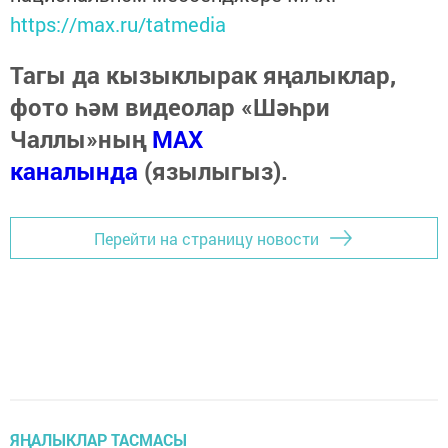
https://max.ru/tatmedia
Тагы да кызыклырак яңалыклар,
фото һәм видеолар «Шәһри
Чаллы»ның
MAX
каналында
(язылыгыз).
Перейти на страницу новости
ЯҢАЛЫКЛАР ТАСМАСЫ