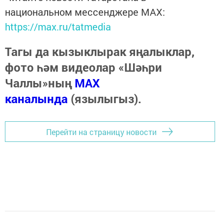
национальном мессенджере MАХ:
https://max.ru/tatmedia
Тагы да кызыклырак яңалыклар,
фото һәм видеолар «Шәһри
Чаллы»ның
MAX
каналында
(язылыгыз).
Перейти на страницу новости