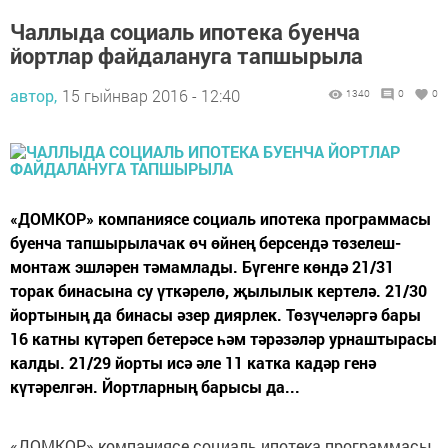
Чаллыда социаль ипотека буенча
йортлар файдалануга тапшырыла
автор,
15 гыйнвар 2016 - 12:40
1340
0
0
«ДОМКОР» компаниясе социаль ипотека программасы
буенча тапшырылачак өч өйнең берсендә төзелеш-
монтаж эшләрен тәмамлады. Бүгенге көндә 21/31
торак бинасына су үткәрелө, җылылык кертелә. 21/30
йортының да бинасы әзер диярлек. Төзүчеләргә бары
16 катны күтәреп бетерәсе һәм тәрәзәләр урнаштырасы
калды. 21/29 йорты исә әле 11 катка кадәр генә
күтәрелгән. Йортларның барысы да...
«ДОМКОР» компаниясе социаль ипотека программасы