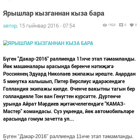
Ярышлар кызганнан кыза бара
автор,
15 гыйнвар 2016 - 07:54
1520
0
0
Бүген "Дакар-2016" раллиенда 11нче этап тәмамланды.
Йөк машиналары арасында беренче нәтиҗәгә
Россиянең Эдуард Николаев экипажы иреште. Аңардан
5 минутка калышып, Питер Верслиус идарәсендәге
Голландия экипажы килде. Өченче вакытны тагын бер
голландияле Тон ван Генугтен күрсәтте. Дүртенче
урында Айрат Мәрдиев җитәкчелегендәге "КАМАЗ-
Мастер" командасы. Сүз уңаенда, йөк автомобильләре
арасында гомум зачетта ул...
Бүген "Дакар-2016" раллиенда 11нче этап тәмамланды.