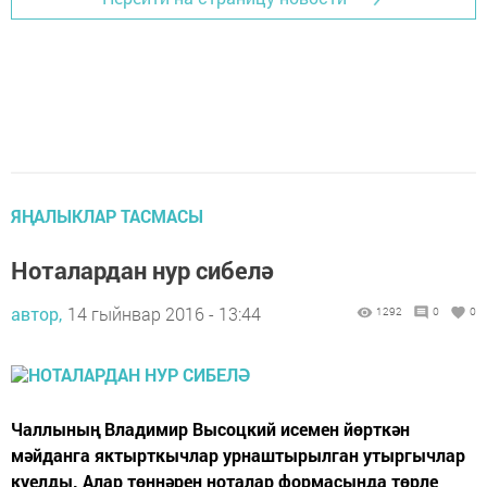
ЯҢАЛЫКЛАР ТАСМАСЫ
Ноталардан нур сибелә
автор,
14 гыйнвар 2016 - 13:44
1292
0
0
Чаллының Владимир Высоцкий исемен йөрткән
мәйданга яктырткычлар урнаштырылган утыргычлар
куелды. Алар төннәрен ноталар формасында төрле