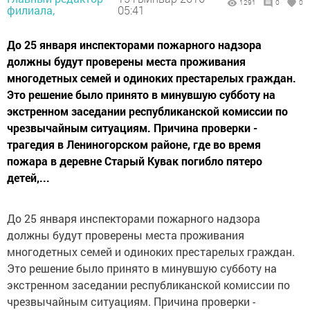
1291
0
0
филиала,
05:41
До 25 января инспекторами пожарного надзора
должны будут проверены места проживания
многодетных семей и одиноких престарелых граждан.
Это решение было принято в минувшую субботу на
экстренном заседании республиканской комиссии по
чрезвычайным ситуациям. Причина проверки -
трагедия в Лениногорском районе, где во время
пожара в деревне Старый Кувак погибло пятеро
детей,...
До 25 января инспекторами пожарного надзора
должны будут проверены места проживания
многодетных семей и одиноких престарелых граждан.
Это решение было принято в минувшую субботу на
экстренном заседании республиканской комиссии по
чрезвычайным ситуациям. Причина проверки -