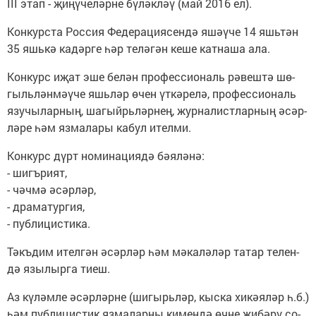
III этап - җи­ңү­че­ләр­не бү­ләк­ләү (май 2016 ел).
Кон­кур­ста Рос­сия Фе­де­ра­ци­я­сен­дә яшә­ү­че 14 яшь­тән
35 яшь­кә ка­дәр­ге һәр те­лә­гән ке­ше кат­на­ша ала.
Кон­курс иҗат эше бе­лән про­фес­си­о­наль рә­веш­тә шө­
гыль­лән­мә­ү­че яшь­ләр өчен үт­кә­ре­лә, про­фес­си­о­наль
язу­чы­лар­ның, ша­гыйрь­ләр­нең, жур­на­лист­лар­ның әсәр­
лә­ре һәм яз­ма­ла­ры ка­бул ител­ми.
Кон­курс дүрт но­ми­на­ци­я­дә бә­я­лә­нә:
- шигъ­ри­ят,
- чәч­мә әсәр­ләр,
- дра­ма­тур­гия,
- пуб­ли­цис­ти­ка.
Тәкъ­дим ител­гән әсәр­ләр һәм мә­ка­лә­ләр та­тар те­лен­
дә язы­лыр­га ти­еш.
Аз кү­ләм­ле әсәр­ләр­не (ши­гырь­ләр, кыс­ка хи­кә­я­ләр һ.б.)
һәм пуб­ли­цис­тик яз­ма­лар­ны ки­мен­дә өч­не җи­бә­рү со­