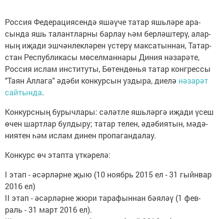
Рос­сия Фе­де­ра­ци­я­сен­дә яшә­ү­че та­тар яшь­лә­ре ара­
сын­да яшь та­лант­лар­ны бар­лау һәм бер­ләш­те­рү, алар­
ның иҗа­ди эш­чән­лек­лә­рен үс­те­рү мак­са­тын­нан, Та­тар­
стан Рес­пуб­ли­ка­сы мө­сел­ман­на­ры Ди­ния нә­за­рә­те,
Рос­сия ис­лам ин­с­ти­ту­ты, Бө­тен­дөнья та­тар кон­грес­сы
"Та­ян Ал­ла­га" әдә­би кон­кур­сын уз­ды­ра, ди­е­лә
нә­за­рәт
сай­тын­да
.
Кон­курс­ның бу­рыч­ла­ры: сә­ләт­ле яшь­ләр­гә иҗа­ди үсеш
өчен шарт­лар бул­ды­ру; та­тар те­лен, әдә­би­я­тын, мә­дә­
ни­я­тен һәм ис­лам ди­нен про­па­ган­да­лау.
Кон­курс өч этап­та үт­кә­ре­лә:
I этап - әсәр­ләр­не җыю (10 но­ябрь 2015 ел - 31 гыйн­вар
2016 ел)
II этап - әсәр­ләр­не жю­ри та­ра­фын­нан бә­я­ләү (1 фев­
раль - 31 март 2016 ел).