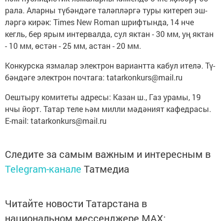
ра­ла. Алар­ны тү­бән­дә­ге та­ләп­ләр­гә ту­ры ки­те­реп эш­
ләр­гә ки­рәк: Times New Roman шриф­тын­да, 14 нче
кегль, бер ярым ин­тер­вал­да, сул як­тан - 30 мм, уң як­тан
- 10 мм, өс­тән - 25 мм, ас­тан - 20 мм.
Кон­курс­ка яз­ма­лар элек­трон ва­ри­ант­та ка­бул ите­лә. Тү­
бән­дә­ге элек­трон поч­та­га: tatarkonkurs@mail.ru
Оеш­ты­ру ко­ми­те­ты ад­ре­сы: Ка­зан ш., Газ ура­мы, 19
нчы йорт. Та­тар те­ле һәм мил­ли мә­дә­ни­ят ка­фед­ра­сы.
E-mail: tatarkonkurs@mail.ru
Следите за самым важным и интересным в
Telegram-канале
Татмедиа
Читайте новости Татарстана в
национальном мессенджере MАХ: