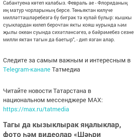
Сабантуена көтеп калабыз. Февраль ае - Флориданың
иң матур чорларының берсе. Төньяктан килүче
милләттәшләребезгә бу бигрәк тә кулай булыр: кышкы
суыклардан килеп берочтан якты кояш нурында һәм
җылы океан суында сихәтләнсәгез, ә бәйрәмебез сезне
милли яктан тагын да баетыр", - дип язган алар.
Следите за самым важным и интересным в
Telegram-канале
Татмедиа
Читайте новости Татарстана в
национальном мессенджере MАХ:
https://max.ru/tatmedia
Тагы да кызыклырак яңалыклар,
фото һәм видеолар «Шәһри