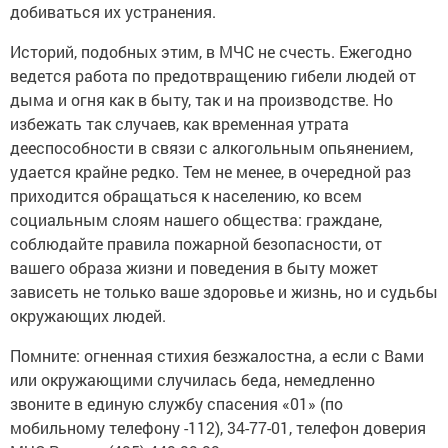
добиваться их устранения.
Историй, подобных этим, в МЧС не счесть. Ежегодно
ведется работа по предотвращению гибели людей от
дыма и огня как в быту, так и на производстве. Но
избежать так случаев, как временная утрата
дееспособности в связи с алкогольным опьянением,
удается крайне редко. Тем не менее, в очередной раз
приходится обращаться к населению, ко всем
социальным слоям нашего общества: граждане,
соблюдайте правила пожарной безопасности, от
вашего образа жизни и поведения в быту может
зависеть не только ваше здоровье и жизнь, но и судьбы
окружающих людей.
Помните: огненная стихия безжалостна, а если с Вами
или окружающими случилась беда, немедленно
звоните в единую службу спасения «01» (по
мобильному телефону -112), 34-77-01, телефон доверия