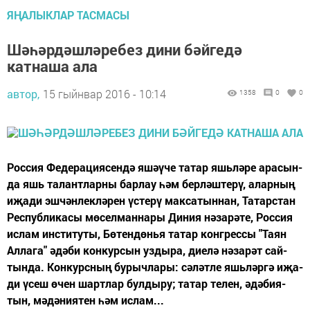
ЯҢАЛЫКЛАР ТАСМАСЫ
Шәһәрдәшләребез дини бәйгедә
катнаша ала
автор,
15 гыйнвар 2016 - 10:14
1358
0
0
Рос­сия Фе­де­ра­ци­я­сен­дә яшә­ү­че та­тар яшь­лә­ре ара­сын­
да яшь та­лант­лар­ны бар­лау һәм бер­ләш­те­рү, алар­ның
иҗа­ди эш­чән­лек­лә­рен үс­те­рү мак­са­тын­нан, Та­тар­стан
Рес­пуб­ли­ка­сы мө­сел­ман­на­ры Ди­ния нә­за­рә­те, Рос­сия
ис­лам ин­с­ти­ту­ты, Бө­тен­дөнья та­тар кон­грес­сы "Та­ян
Ал­ла­га" әдә­би кон­кур­сын уз­ды­ра, ди­е­лә нә­за­рәт сай­
тын­да. Кон­курс­ның бу­рыч­ла­ры: сә­ләт­ле яшь­ләр­гә иҗа­
ди үсеш өчен шарт­лар бул­ды­ру; та­тар те­лен, әдә­би­я­
тын, мә­дә­ни­я­тен һәм ис­лам...