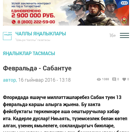
ЧАЛЛЫ ЯҢАЛЫКЛАРЫ
16+
"Шәһри Чаллы" газетасы
ЯҢАЛЫКЛАР ТАСМАСЫ
Февральдә - Сабантуе
автор,
16 гыйнвар 2016 - 13:18
1088
0
0
Флоридада яшәүче милләттәшләребез Сабан туен 13
февральдә каршы алырга җыена. Бу хакта
фейсбуктагы төркемнәре аша оештыручылар хәбәр
итә. Кадерле дуслар! Ниһаять, түземсезлек белән көтеп
алган, үзенең ямьлелеге, сокландыргыч биюләре,