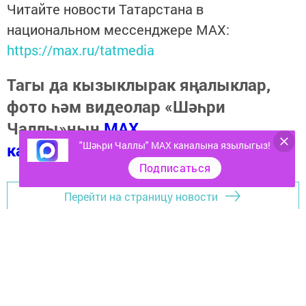
Читайте новости Татарстана в
национальном мессенджере MАХ:
https://max.ru/tatmedia
Тагы да кызыклырак яңалыклар,
фото һәм видеолар «Шәһри
Чаллы»ның
MAX
"Шәһри Чаллы" MAX каналына язылыгыз!
каналында
(язылыгыз).
Подписаться
Перейти на страницу новости