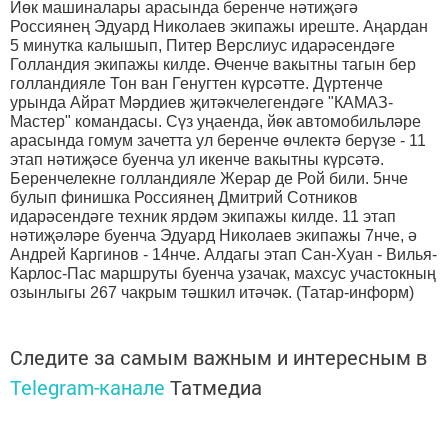
Йөк машиналары арасында беренче нәтиҗәгә
Россиянең Эдуард Николаев экипажы иреште. Аңардан
5 минутка калышып, Питер Верслиус идарәсендәге
Голландия экипажы килде. Өченче вакытны тагын бер
голландияле Тон ван Генугтен күрсәтте. Дүртенче
урында Айрат Мәрдиев җитәкчелегендәге "КАМАЗ-
Мастер" командасы. Сүз уңаенда, йөк автомобильләре
арасында гомум зачетта ул беренче өчлектә берүзе - 11
этап нәтиҗәсе буенча ул икенче вакытны күрсәтә.
Беренчелекне голландияле Жерар де Рой били. 5нче
булып финишка Россиянең Дмитрий Сотников
идарәсендәге техник ярдәм экипажы килде. 11 этап
нәтиҗәләре буенча Эдуард Николаев экипажы 7нче, ә
Андрей Каргинов - 14нче. Алдагы этап Сан-Хуан - Вилья-
Карлос-Пас маршруты буенча узачак, махсус участокның
озынлыгы 267 чакрым тәшкил итәчәк. (Татар-информ)
Следите за самым важным и интересным в
Telegram-канале
Татмедиа