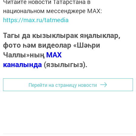
Читайте новости Татарстана в
национальном мессенджере MАХ:
https://max.ru/tatmedia
Тагы да кызыклырак яңалыклар,
фото һәм видеолар «Шәһри
Чаллы»ның
MAX
каналында
(язылыгыз).
Перейти на страницу новости