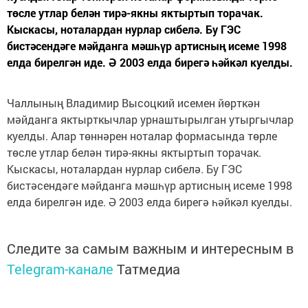
төсле утлар белән тирә-якны яктыртып торачак.
Кыскасы, ноталардан нурлар сибелә. Бу ГЭС
бистәсендәге мәйданга мәшһүр артисның исеме 1998
елда бирелгән иде. Ә 2003 елда бирегә һәйкәл куелды.
Чаллының Владимир Высоцкий исемен йөрткән
мәйданга яктырткычлар урнаштырылган утыргычлар
куелды. Алар төннәрен ноталар формасында төрле
төсле утлар белән тирә-якны яктыртып торачак.
Кыскасы, ноталардан нурлар сибелә. Бу ГЭС
бистәсендәге мәйданга мәшһүр артисның исеме 1998
елда бирелгән иде. Ә 2003 елда бирегә һәйкәл куелды.
Следите за самым важным и интересным в
Telegram-канале
Татмедиа