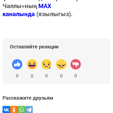
Чаллы»ның
MAX
каналында
(язылыгыз).
Оставляйте реакции
0
0
0
0
0
Расскажите друзьям