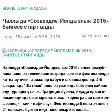
ЯҢАЛЫКЛАР ТАСМАСЫ
Чаллыда «Созвездие-Йолдызлык-2016»
бәйгесе старт алды
автор,
15 гыйнвар 2016 - 10:16
1501
0
0
Чал­лы­да «Соз­вез­дие-Йол­дыз­лык-2016» ачык рес­пуб­
ли­ка яшь­ләр те­ле­ви­зи­он эс­т­ра­да сән­га­те фес­ти­ва­лен­дә
кат­на­шу өчен га­ри­за­лар ка­бул итә баш­ла­ды­лар. 4-5
фев­раль­дә "Шат­лык" яшь­ләр үзә­ген­дә бәй­ге­нең сай­лап
алу тур­ла­ры үтә­чәк. Тра­ди­ция бу­ен­ча, иҗа­ди ярыш өч
но­ми­на­ци­я­дә оеш­ты­ры­ла: во­кал, хо­ре­ог­ра­фия һәм кон­
фе­ранс, ягъ­ни - нә­фис сүз. Фес­ти­валь­дә 5 яшь­тән алып
21 яшь­кә­чә бул­ган иҗат сө­ю­че­ләр кат­на­ша...