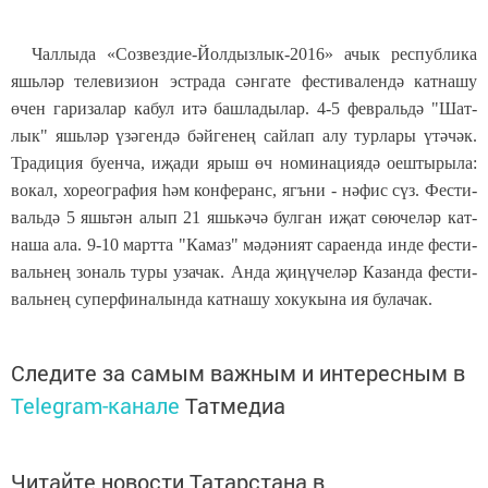
Чал­лы­да «Соз­вез­дие-Йол­дыз­лык-2016» ачык рес­пуб­ли­ка
яшь­ләр те­ле­ви­зи­он эс­т­ра­да сән­га­те фес­ти­ва­лен­дә кат­на­шу
өчен га­ри­за­лар ка­бул итә баш­ла­ды­лар. 4-5 фев­раль­дә "Шат­
лык" яшь­ләр үзә­ген­дә бәй­ге­нең сай­лап алу тур­ла­ры үтә­чәк.
Тра­ди­ция бу­ен­ча, иҗа­ди ярыш өч но­ми­на­ци­я­дә оеш­ты­ры­ла:
во­кал, хо­ре­ог­ра­фия һәм кон­фе­ранс, ягъ­ни - нә­фис сүз. Фес­ти­
валь­дә 5 яшь­тән алып 21 яшь­кә­чә бул­ган иҗат сө­ю­че­ләр кат­
на­ша ала. 9-10 март­та "Ка­маз" мә­дә­ни­ят са­ра­ен­да ин­де фес­ти­
валь­нең зо­наль ту­ры уза­чак. Ан­да җи­ңү­че­ләр Ка­зан­да фес­ти­
валь­нең су­пер­фи­на­лын­да кат­на­шу хо­ку­кы­на ия бу­ла­чак.
Следите за самым важным и интересным в
Telegram-канале
Татмедиа
Читайте новости Татарстана в