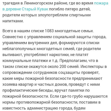
трагедия в Лениногорском районе, где во время
пожара
в деревне Старый Кувак
погибло пятеро детей,
родители которых злоупотребляли спиртными
напитками.
Всего в нашем списке 1083 многодетные семьи.
Совместно с управлением социальной защиты города,
управлением внутренних дел, формируются списки
неблагополучных многодетных семей, где родители
выпивают, употребляют наркотики, не платят
коммунальные платежи и т.д. Предполагаем, что в
таком списке окажутся около 200 семей. Инспекторы в
сопровождении сотрудников соцзащиты проверят,
какие меры пожарной безопасности предпринимают
хозяева квартир и частных домов, проведут с ними
профилактические беседы, вручат памятки по
пожарной безопасности. Если где-то грубо нарушаются
нормы противопожарной безопасности, поставим в
известность администрацию города, будем