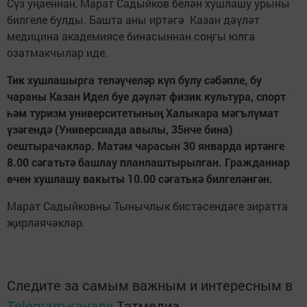
Сүз уңаеннан, Марат Садыйков белән хушлашу урыны
билгеле булды. Башта аны иртәгә Казан дәүләт
медицина академиясе бинасыннан соңгы юлга
озатмакчылар иде.
Тик хушлашырга теләүчеләр күп булу сәбәпле, бу
чараны Казан Идел буе дәүләт физик культура, спорт
һәм туризм университетының Халыкара мәгълүмат
үзәгендә (Универсиада авылы, 35нче бина)
оештырачаклар. Матәм чарасын 30 январда иртәнге
8.00 сәгатьтә башлау планлаштырылган. Гражданнар
өчен хушлашу вакыты 10.00 сәгатькә билгеләнгән.
Марат Садыйковны Тынычлык бистәсендәге зиратта
җирләячәкләр.
Следите за самым важным и интересным в
Telegram-канале
Татмедиа