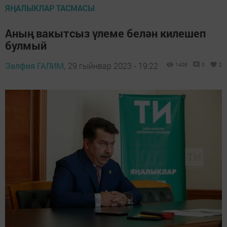
ЯҢАЛЫКЛАР ТАСМАСЫ
Аның вакытсыз үлеме белән килешеп
булмый
Зөлфия ГАЛИМ,
29 гыйнвар 2023 - 19:22
1409
0
2