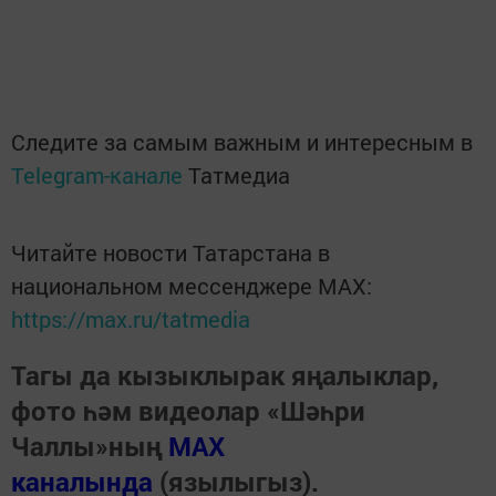
Следите за самым важным и интересным в
Telegram-канале
Татмедиа
Читайте новости Татарстана в
национальном мессенджере MАХ:
https://max.ru/tatmedia
Тагы да кызыклырак яңалыклар,
фото һәм видеолар «Шәһри
Чаллы»ның
MAX
каналында
(язылыгыз).