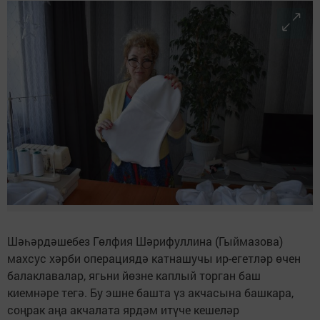
Шәһәрдәшебез Гөлфия Шәрифуллина (Гыймазова)
махсус хәрби операциядә катнашучы ир-егетләр өчен
балаклавалар, ягьни йөзне каплый торган баш
киемнәре тегә. Бу эшне башта үз акчасына башкара,
соңрак аңа акчалата ярдәм итүче кешеләр