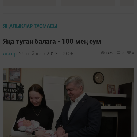
ЯҢАЛЫКЛАР ТАСМАСЫ
Яңа туган балага - 100 мең сум
автор,
29 гыйнвар 2023 - 09:06
1459
0
0