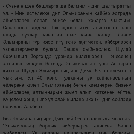
- Сүзне нидән башларга да белмим, - дип шалтыратты
ул. - Мин истәлеккә дип Эльмираның кайбер эстрада
әйберләрен сорап әнисе белән хәбәргә чыктым.
Саклансын дидем. Тик җавап итеп әнисеннән әллә
нинди сүзләр язылган смс кына килде. Янәсе
Эльмираны гүр иясе итү генә җитмәгән, әйберләрен
үзләштермәкче булам. Башка сыймаслык. Шулай
борчылып йөргәндә урамда киленнәрен - энесенең
хатынын күрдем. Өстендә Эльмираның туны. Аптырап
киттем. Шунда Эльмираның ире Дима белән элемтәгә
чыктым. Ул 40 көне тулганчы ук кайнанасының
өйләренә килеп Эльмираның бөтен киемнәрен, бизәнү
әйберләрен, алтыннарын җыеп алып киткәнен әйтте.
Күңелем әрни, нигә ул алай кылана икән? - дип сөйләде
борчулы Альберт.
Без Эльмираның ире Дмитрий белән элемтәгә чыктык.
"Эльмираның барлык әйберләрен әнисенә биреп
җибәрдем. Ул аларны нишләткәнен мин белмим.