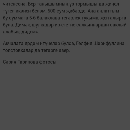
читенсенә. Бер танышымның үз тормышы да җиңел
түгел икәнен беләм, 500 сум җибәрде. Аңа аңлаттым –
бу суммага 5-6 балаклава тегәрлек тукыма, җеп алырга
була. Димәк, шулкадәр ир-егетне салкыннардан саклый
алабыз, дидем».
Акчалата ярдәм итүчеләр булса, Гөлфия Шәрифуллина
толстовкалар да тегәргә әзер.
Сәрия Гарипова фотосы