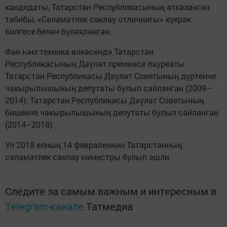
кандидаты, Татарстан Республикасының атказанган
табибы, «Сәламәтлек саклау отличнигы» күкрәк
билгесе белән бүләкләнгән.
Фән һәм техника өлкәсендә Татарстан
Республикасының Дәүләт премиясе лауреаты.
Татарстан Республикасы Дәүләт Советының дүртенче
чакырылышының депутаты булып сайланган (2009–
2014). Татарстан Республикасы Дәүләт Советының
бишенче чакырылышының депутаты булып сайланган
(2014–2018).
Ул 2018 елның 14 февраленнән Татарстанның
сәламәтлек саклау министры булып эшли.
Следите за самым важным и интересным в
Telegram-канале
Татмедиа