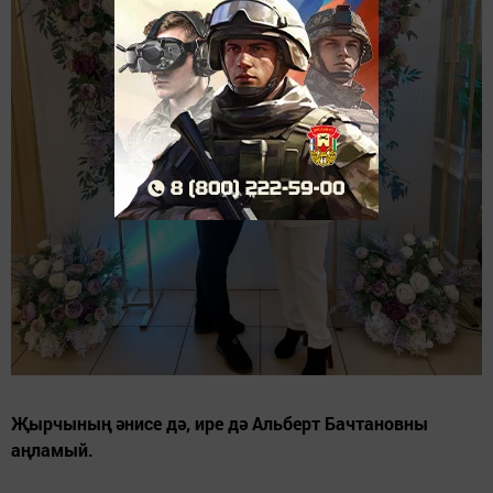
Җырчының әнисе дә, ире дә Альберт Бачтановны
аңламый.