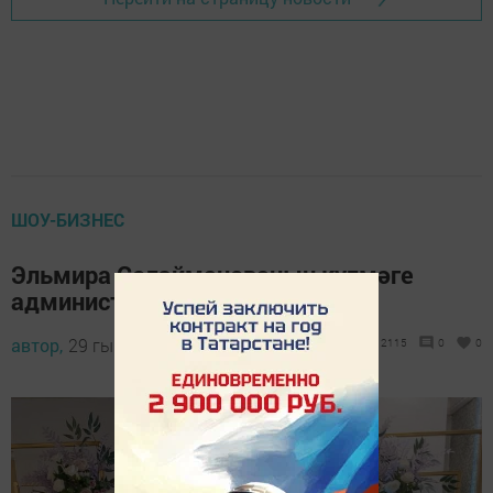
ШОУ-БИЗНЕС
Эльмира Сөләйманованың күлмәге
администраторына нигә кирәк?
автор,
29 гыйнвар 2023 - 19:34
2115
0
0