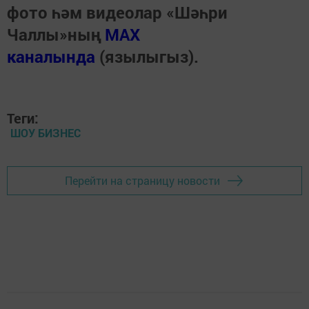
фото һәм видеолар «Шәһри
Чаллы»ның
MAX
каналында
(язылыгыз).
Теги:
ШОУ БИЗНЕС
Перейти на страницу новости