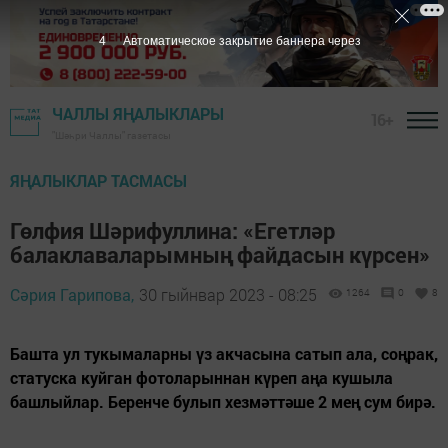
2
Автоматическое закрытие баннера через
ЧАЛЛЫ ЯҢАЛЫКЛАРЫ
16+
"Шәһри Чаллы" газетасы
ЯҢАЛЫКЛАР ТАСМАСЫ
Гөлфия Шәрифуллина: «Егетләр
балаклаваларымның файдасын күрсен»
Сәрия Гарипова,
30 гыйнвар 2023 - 08:25
1264
0
8
Башта ул тукымаларны үз акчасына сатып ала, соңрак,
статуска куйган фотоларыннан күреп аңа кушыла
башлыйлар. Беренче булып хезмәттәше 2 мең сум бирә.