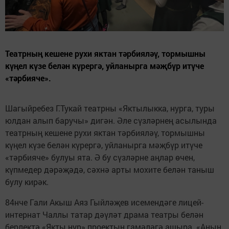
Театрның кешене рухи яктан тәрбияләү, тормышны
күңел күзе белән күрергә, уйланырга мәҗбүр итүче
«тәрбияче».
Шагыйребез Г.Тукай театрны «Яктылыкка, нурга, туры
юлдан алып баручы» дигән. Әле сүзләрнең асылында
театрның кешене рухи яктан тәрбияләү, тормышны
күңел күзе белән күрергә, уйланырга мәҗбүр итүче
«тәрбияче» булуы ята. Ә бу сүзләрне аңлар өчен,
күпмедер дәрәҗәдә, сәхнә арты мохите белән таныш
булу кирәк.
84нче Гали Акыш Аяз Гыйләҗев исемендәге лицей-
интернат Чаллы татар дәүләт драма театры белән
берлектә «Якты нур» проектын гамәләгә ашыра. «Аның