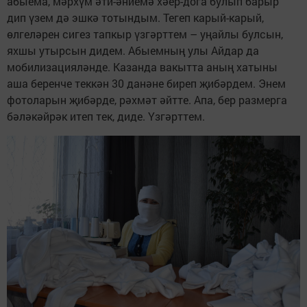
абыема, мәрхүм әти-әниемә хәер-дога булып барыр
дип үзем дә эшкә тотындым. Тегеп карый-карый,
өлгеләрен сигез тапкыр үзгәрттем – уңайлы булсын,
яхшы утырсын дидем. Абыемның улы Айдар да
мобилизацияләнде. Казанда вакытта аның хатыны
аша беренче теккән 30 данәне биреп җибәрдем. Энем
фотоларын җибәрде, рәхмәт әйтте. Апа, бер размерга
бәләкәйрәк итеп тек, диде. Үзгәрттем.