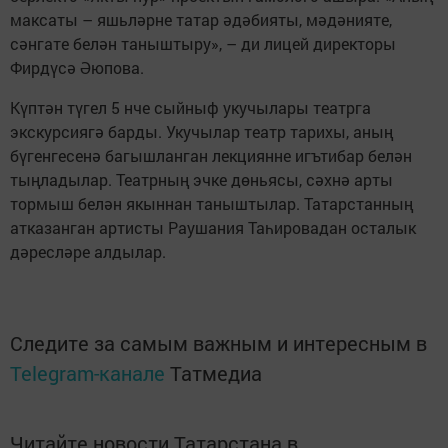
максаты – яшьләрне татар әдәбияты, мәдәнияте,
сәнгате белән таныштыру», – ди лицей директоры
Фирдүсә Әюпова.
Күптән түгел 5 нче сыйныф укучылары театрга
экскурсиягә барды. Укучылар театр тарихы, аның
бүгенгесенә багышланган лекциянне игътибар белән
тыңладылар. Театрның эчке дөньясы, сәхнә арты
тормыш белән якыннан таныштылар. Татарстанның
атказанган артисты Раушания Таһировадан осталык
дәресләре алдылар.
Следите за самым важным и интересным в
Telegram-канале
Татмедиа
Читайте новости Татарстана в