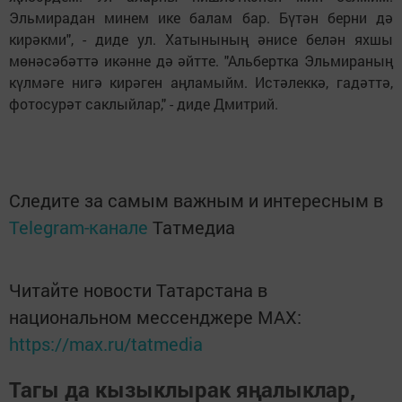
Эльмирадан минем ике балам бар. Бүтән берни дә
кирәкми", - диде ул. Хатынының әнисе белән яхшы
мөнәсәбәттә икәнне дә әйтте. "Альбертка Эльмираның
күлмәге нигә кирәген аңламыйм. Истәлеккә, гадәттә,
фотосурәт саклыйлар," - диде Дмитрий.
Следите за самым важным и интересным в
Telegram-канале
Татмедиа
Читайте новости Татарстана в
национальном мессенджере MАХ:
https://max.ru/tatmedia
Тагы да кызыклырак яңалыклар,