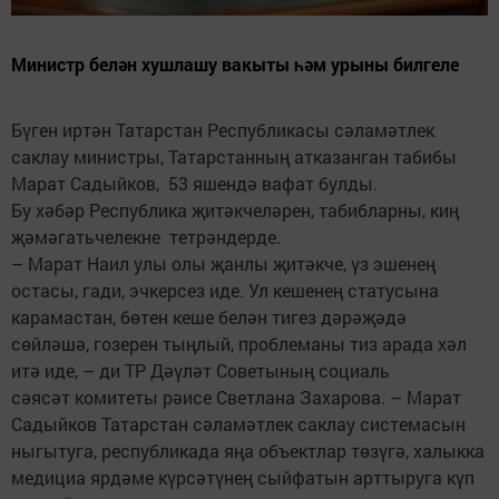
Министр белән хушлашу вакыты һәм урыны билгеле
Бүген иртән Татарстан Республикасы сәламәтлек
саклау министры, Татарстанның атказанган табибы
Марат Садыйков, 53 яшендә вафат булды.
Бу хәбәр Республика җитәкчеләрен, табибларны, киң
җәмәгатьчелекне тетрәндерде.
– Марат Наил улы олы җанлы җитәкче, үз эшенең
остасы, гади, эчкерсез иде. Ул кешенең статусына
карамастан, бөтен кеше белән тигез дәрәҗәдә
сөйләшә, гозерен тыңлый, проблеманы тиз арада хәл
итә иде, – ди ТР Дәүләт Советының социаль
сәясәт комитеты рәисе Светлана Захарова. – Марат
Садыйков Татарстан сәламәтлек саклау системасын
ныгытуга, республикада яңа объектлар төзүгә, халыкка
медициа ярдәме күрсәтүнең сыйфатын арттыруга күп