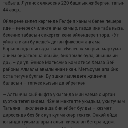
табыла. Луганск өлкәсенә 220 башлык җибәргән, тагын
44 әзер..
Өйләренә килеп кергәндә Гөлфия ханым белен пешерә
иде – кечерәк чиләктә ачы камыр, газда ике таба кыза,
беленне табасын сикертеп кенә әйләндереп тора. «Ут
уйната икән бу кеше!» дигән фикерем әңгәмә
барышында ныгыды гына. «Белен камырын мәрхүмә
әнием өйрәткәнчә ясыйм, бик тәмле була, ябышмый
да», – ди ул. Әнисе Мәгъсүмә һәм әтисе Хәмзә Зәй
районы Алмалы авылыннан икән. Мәгъсүмә апа бик
оста тегүче булган. Бу эшкә гаиләдәге җиденче
баласын – төпчек кызын да өйрәткән.
– Алтынчы сыйныфта укыганда мин үземә сырган
куртка тегеп кидем. 42нче мәктәптә укыдым, укытучым
Татьяна Николаевна да бик әйбәт булды – хезмәт
дәресендә без бик күп күлмәкләр тектек. Әнкәй өйдә
югында тукымаларын алып кискәләп бетерә идем,