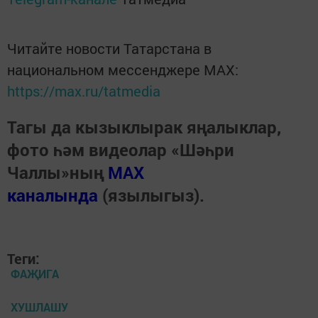
Читайте новости Татарстана в
национальном мессенджере MАХ:
https://max.ru/tatmedia
Тагы да кызыклырак яңалыклар,
фото һәм видеолар «Шәһри
Чаллы»ның
MAX
каналында
(язылыгыз).
Теги:
ФАҖИГА
ХУШЛАШУ