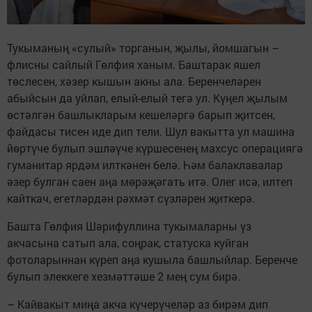
Тукыманың «сулый» торганын, җылы, йомшагын –
флисны сайлый Гөлфия ханым. Баштарак яшел
төслесен, хәзер кышын акны ала. Беренчеләрен
абыйсын да уйлап, елый-елый тегә ул. Күңел җылым
өстәлгән башлыкларым кешеләргә барып җитсен,
файдасы тисен иде дип тели. Шул вакытта ул машина
йөртүче булып эшләүче күршесенең махсус операциягә
гуманитар ярдәм илткәнен белә. Һәм балаклавалар
әзер булган саен аңа мөрәҗәгать итә. Олег исә, илтеп
кайткач, егетләрдән рәхмәт сүзләрен җиткерә.
Башта Гөлфия Шәрифуллина тукымаларны үз
акчасына сатып ала, соңрак, статуска куйган
фотоларыннан күреп аңа кушыла башлыйлар. Беренче
булып элеккеге хезмәттәше 2 мең сум бирә.
– Кайвакыт миңа акча күчерүчеләр аз бирәм дип