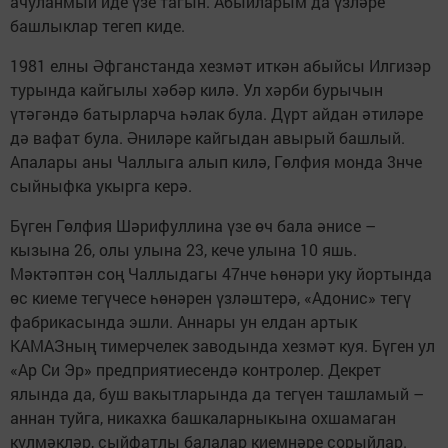
ачуланмый иде үзе тагын. Абыйларым да үзләре
башлыклар тегеп киде.
1981 елны Әфганстанда хезмәт иткән абыйсы Илгизәр
турында кайгылы хәбәр килә. Ул хәрби бурычын
үтәгәндә батырларча һәлак була. Дүрт айдан әтиләре
дә вафат була. Әниләре кайгыдан авырый башлый.
Апалары аны Чаллыга алып килә, Гөлфия монда 3нче
сыйныфка укырга керә.
Бүген Гөлфия Шәрифуллина үзе өч бала әнисе –
кызына 26, олы улына 23, кече улына 10 яшь.
Мәктәптән соң Чаллыдагы 47нче һөнәри уку йортында
өс киеме тегүчесе һөнәрен үзләштерә, «Адонис» тегү
фабрикасында эшли. Аннары ун елдан артык
КАМАЗның тимерчелек заводында хезмәт куя. Бүген ул
«Ар Си Эр» предприятиесендә контролер. Декрет
ялында да, буш вакытларында да тегүен ташламый –
аннан туйга, никахка башкаларныкына охшамаган
күлмәкләр, сыйфатлы балалар киемнәре сорыйлар.