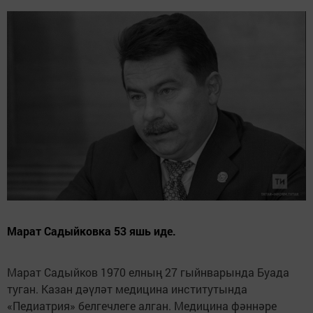
Марат Садыйковка 53 яшь иде.
Марат Садыйков 1970 елның 27 гыйнварында Буада
туган. Казан дәүләт медицина институтында
«Педиатрия» белгечлеге алган. Медицина фәннәре