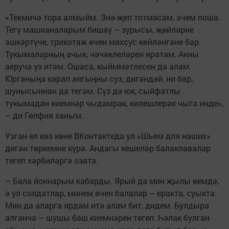
«Текмичә тора алмыйм. Энә-җеп тотмасам, эчем поша.
Тегү машианаларым бишәү – зурысы, җөйләрне
эшкәртүче, трикотаж өчен махсус көйләнгәне бар.
Тукымаларның ачык, чәчәклеләрен яратам. Акны
аеруча үз итәм. Ошаса, кыйммәтлесен дә алам.
Юрганыңа карап аягыңны суз, дигәндәй, ни бар,
шунысыннан да тегәм. Сүз дә юк, сыйфатлы
тукымадан киемнәр чыдамрак, килешлерәк чыга инде»,
– ди Гөлфия ханым.
Узган ел көз көне ВКонтактеда ул «Шьем для наших»
дигән төркемне күрә. Андагы кешеләр балаклавалар
тегеп хәрбиләргә озата.
– Бала йоннарым кабарды. Ярый да мин җылы өемдә,
ә ул солдатлар, минем өчен балалар – еракта, суыкта.
Мин дә аларга ярдәм итә алам бит, дидем. Булдыра
алганча – шушы баш киемнәрен тегеп. Һәлак булган