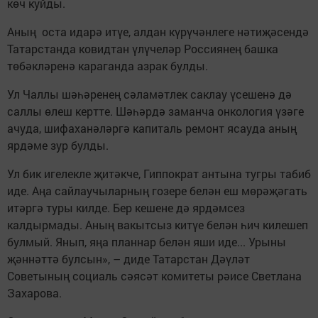
көч куйды.
Аның оста идарә итүе, алдан күрүчәнлеге нәтиҗәсендә
Татарстанда ковидтан үлүчеләр Россиянең башка
төбәкләренә караганда азрак булды.
Ул Чаллы шәһәренең сәламәтлек саклау үсешенә дә
саллы өлеш кертте. Шәһәрдә заманча онкология үзәге
ачуда, шифаханәләргә капиталь ремонт ясауда аның
ярдәме зур булды.
Ул бик игелекле җитәкче, Гиппократ антына тугры табиб
иде. Аңа сайлаучыларның гозере белән еш мөрәҗәгать
итәргә туры килде. Бер кешене дә ярдәмсез
калдырмады. Аның вакытсыз китүе белән һич килешеп
булмый. Янып, яңа планнар белән яши иде... Урыны
җәннәттә булсын», – диде Татарстан Дәүләт
Советының социаль сәясәт комитеты рәисе Светлана
Захарова.