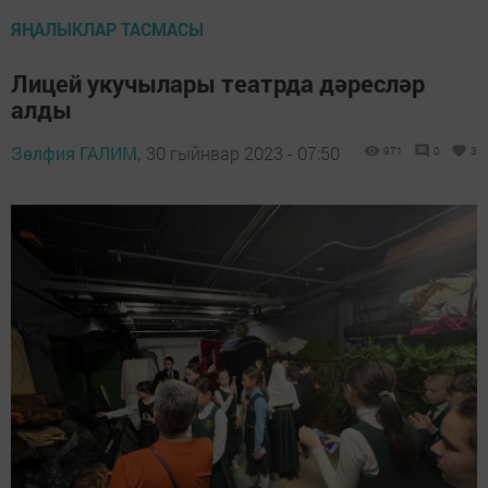
ЯҢАЛЫКЛАР ТАСМАСЫ
Лицей укучылары театрда дәресләр
алды
Зөлфия ГАЛИМ,
30 гыйнвар 2023 - 07:50
971
0
3