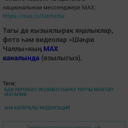
национальном мессенджере MАХ:
https://max.ru/tatmedia
Тагы да кызыклырак яңалыклар,
фото һәм видеолар «Шәһри
Чаллы»ның
MAX
каналында
(язылыгыз).
Теги:
БДИ ИМТИХАН ЭКЗАМЕН СЫНАУ УКУЧЫ МӘКТӘП
МӘГАРИФ
АНА КАПИТАЛЫ ИНДЕКСАЦИЯ
Перейти на страницу новости