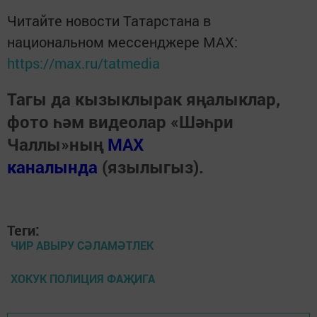
Читайте новости Татарстана в
национальном мессенджере MАХ:
https://max.ru/tatmedia
Тагы да кызыклырак яңалыклар,
фото һәм видеолар «Шәһри
Чаллы»ның
MAX
каналында
(язылыгыз).
Теги:
ЧИР АВЫРУ СӘЛАМӘТЛЕК
ХОКУК ПОЛИЦИЯ ФАҖИГА