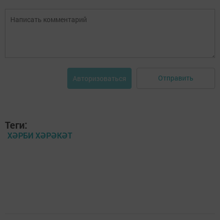
Отправить
Авторизоваться
Теги:
ХӘРБИ ХӘРӘКӘТ