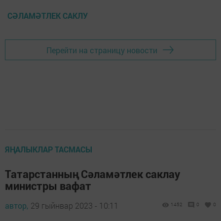
СӘЛАМӘТЛЕК САКЛУ
Перейти на страницу новости
ЯҢАЛЫКЛАР ТАСМАСЫ
Татарстанның Сәламәтлек саклау
министры вафат
автор,
29 гыйнвар 2023 - 10:11
1452
0
0