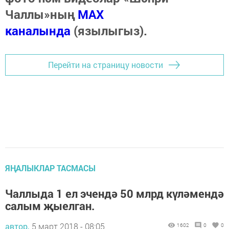
Чаллы»ның
MAX
каналында
(язылыгыз).
Перейти на страницу новости
ЯҢАЛЫКЛАР ТАСМАСЫ
Чаллыда 1 ел эчендә 50 млрд күләмендә
салым җыелган.
автор,
5 март 2018 - 08:05
1602
0
0