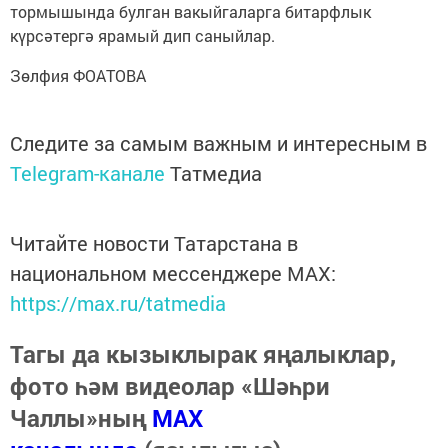
тормышында булган вакыйгаларга битарфлык
күрсәтергә ярамый дип саныйлар.
Зөлфия ФОАТОВА
Следите за самым важным и интересным в
Telegram-канале
Татмедиа
Читайте новости Татарстана в
национальном мессенджере MАХ:
https://max.ru/tatmedia
Тагы да кызыклырак яңалыклар,
фото һәм видеолар «Шәһри
Чаллы»ның
MAX