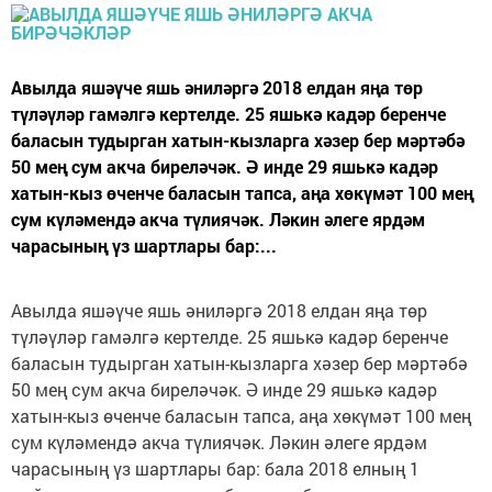
Авылда яшәүче яшь әниләргә 2018 елдан яңа төр
түләүләр гамәлгә кертелде. 25 яшькә кадәр беренче
баласын тудырган хатын-кызларга хәзер бер мәртәбә
50 мең сум акча биреләчәк. Ә инде 29 яшькә кадәр
хатын-кыз өченче баласын тапса, аңа хөкүмәт 100 мең
сум күләмендә акча түлиячәк. Ләкин әлеге ярдәм
чарасының үз шартлары бар:...
Авылда яшәүче яшь әниләргә 2018 елдан яңа төр
түләүләр гамәлгә кертелде. 25 яшькә кадәр беренче
баласын тудырган хатын-кызларга хәзер бер мәртәбә
50 мең сум акча биреләчәк. Ә инде 29 яшькә кадәр
хатын-кыз өченче баласын тапса, аңа хөкүмәт 100 мең
сум күләмендә акча түлиячәк. Ләкин әлеге ярдәм
чарасының үз шартлары бар: бала 2018 елның 1