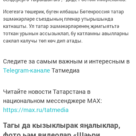
Исегезгә төшерик, бүген илбашы Бөтенроссия татар
эшмәкәрләре съездының пленар утырышында
катнашты. Ул татар эшмәкәрләренең җәмгыятьтә
тоткан урынын ассызыклап, бу катламны авылларны
саклап калучы төп көч дип атады.
Следите за самым важным и интересным в
Telegram-канале
Татмедиа
Читайте новости Татарстана в
национальном мессенджере MАХ:
https://max.ru/tatmedia
Тагы да кызыклырак яңалыклар,
фото һәм видеолар «Шәһри