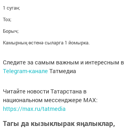
1 суган;
Тоз;
Борыч;
Камырның өстенә сыларга 1 йомырка.
Следите за самым важным и интересным в
Telegram-канале
Татмедиа
Читайте новости Татарстана в
национальном мессенджере MАХ:
https://max.ru/tatmedia
Тагы да кызыклырак яңалыклар,