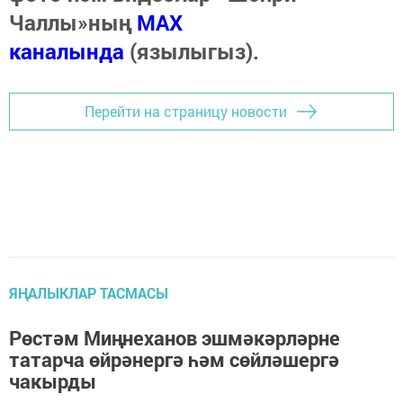
Чаллы»ның
MAX
каналында
(язылыгыз).
Перейти на страницу новости
ЯҢАЛЫКЛАР ТАСМАСЫ
Рөстәм Миңнеханов эшмәкәрләрне
татарча өйрәнергә һәм сөйләшергә
чакырды