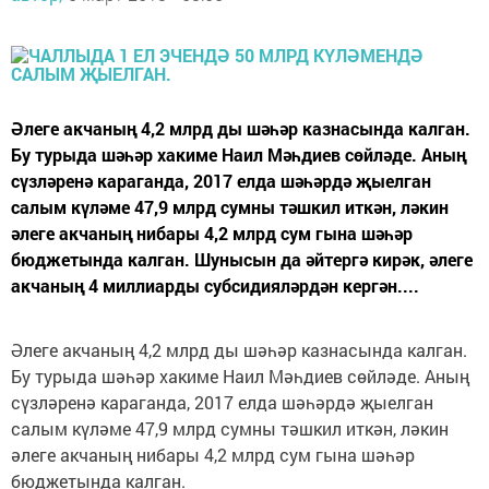
Әлеге акчаның 4,2 млрд ды шәһәр казнасында калган.
Бу турыда шәһәр хакиме Наил Мәһдиев сөйләде. Аның
сүзләренә караганда, 2017 елда шәһәрдә җыелган
салым күләме 47,9 млрд сумны тәшкил иткән, ләкин
әлеге акчаның нибары 4,2 млрд сум гына шәһәр
бюджетында калган. Шунысын да әйтергә кирәк, әлеге
акчаның 4 миллиарды субсидияләрдән кергән....
Әлеге акчаның 4,2 млрд ды шәһәр казнасында калган.
Бу турыда шәһәр хакиме Наил Мәһдиев сөйләде. Аның
сүзләренә караганда, 2017 елда шәһәрдә җыелган
салым күләме 47,9 млрд сумны тәшкил иткән, ләкин
әлеге акчаның нибары 4,2 млрд сум гына шәһәр
бюджетында калган.