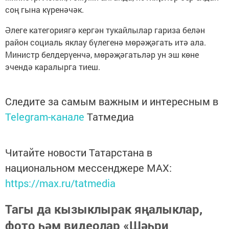
соң гына күренәчәк.
Әлеге категориягә кергән тукайлылар гариза белән
район социаль яклау бүлегенә мөрәҗәгать итә ала.
Министр белдерүенчә, мөрәҗәгатьләр ун эш көне
эчендә каралырга тиеш.
Следите за самым важным и интересным в
Telegram-канале
Татмедиа
Читайте новости Татарстана в
национальном мессенджере MАХ:
https://max.ru/tatmedia
Тагы да кызыклырак яңалыклар,
фото һәм видеолар «Шәһри