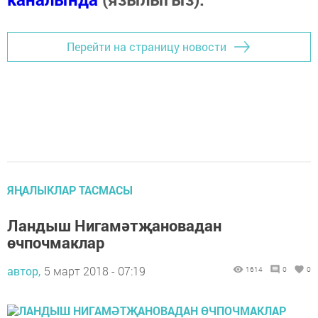
Перейти на страницу новости
ЯҢАЛЫКЛАР ТАСМАСЫ
Ландыш Нигамәтҗановадан
өчпочмаклар
автор,
5 март 2018 - 07:19
1614
0
0