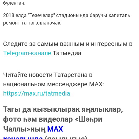
бүленгән.
2018 елда "Төзечеләр" стадионында баручы капиталь
ремонт та төгәлләнәчәк.
Следите за самым важным и интересным в
Telegram-канале
Татмедиа
Читайте новости Татарстана в
национальном мессенджере MАХ:
https://max.ru/tatmedia
Тагы да кызыклырак яңалыклар,
фото һәм видеолар «Шәһри
Чаллы»ның
MAX
каналында
(язылыгыз).