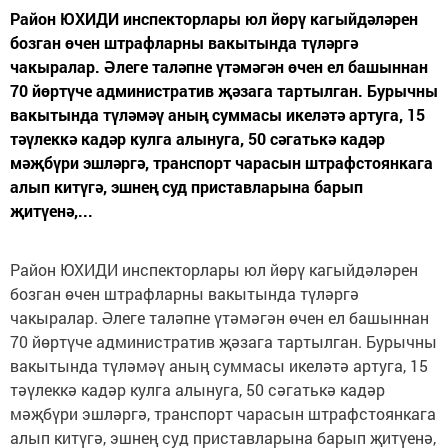
Район ЮХИДИ инспекторлары юл йөрү кагыйдәләрен
бозган өчен штрафларны вакытында түләргә
чакыралар. Әлеге таләпне үтәмәгән өчен ел башыннан
70 йөртүче административ җәзага тартылган. Бурычны
вакытында түләмәү аның суммасы икеләтә артуга, 15
тәүлеккә кадәр кулга алынуга, 50 сәгатькә кадәр
мәҗбүри эшләргә, транспорт чарасын штрафстоянкага
алып китүгә, эшнең суд приставларына барып
җитүенә,...
Район ЮХИДИ инспекторлары юл йөрү кагыйдәләрен
бозган өчен штрафларны вакытында түләргә
чакыралар. Әлеге таләпне үтәмәгән өчен ел башыннан
70 йөртүче административ җәзага тартылган. Бурычны
вакытында түләмәү аның суммасы икеләтә артуга, 15
тәүлеккә кадәр кулга алынуга, 50 сәгатькә кадәр
мәҗбүри эшләргә, транспорт чарасын штрафстоянкага
алып китүгә, эшнең суд приставларына барып җитүенә,