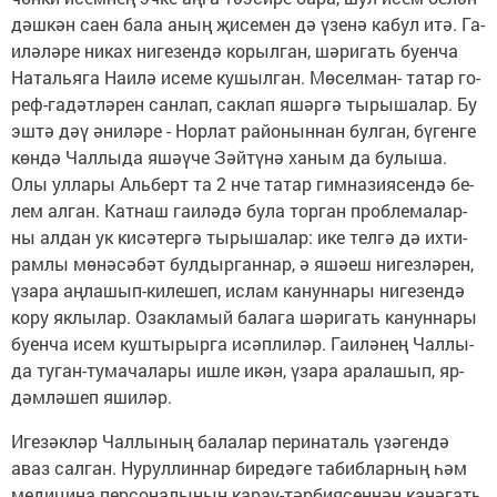
дәш­кән са­ен ба­ла аның җи­се­мен дә үзе­нә ка­бул итә. Га­
и­лә­лә­ре ни­ках ни­ге­зен­дә ко­рыл­ган, шә­ри­гать бу­ен­ча
На­таль­я­га На­и­лә исе­ме ку­шыл­ган. Мө­сел­ман- та­тар го­
реф-га­дәт­лә­рен сан­лап, сак­лап яшәр­гә ты­ры­ша­лар. Бу
эш­тә дәү әни­лә­ре - Нор­лат ра­йо­нын­нан бул­ган, бү­ген­ге
көн­дә Чал­лы­да яшә­ү­че Зәй­тү­нә ха­ным да бу­лы­ша.
Олы ул­ла­ры Аль­берт та 2 нче та­тар гим­на­зи­я­сен­дә бе­
лем ал­ган. Кат­наш га­и­лә­дә бу­ла тор­ган проб­ле­ма­лар­
ны ал­дан ук ки­сә­тер­гә ты­ры­ша­лар: ике тел­гә дә их­ти­
рам­лы мө­нә­сә­бәт бул­дыр­ган­нар, ә яшә­еш ни­гез­лә­рен,
үза­ра аң­ла­шып-ки­ле­шеп, ис­лам ка­нун­на­ры ни­ге­зен­дә
ко­ру як­лы­лар. Озак­ла­мый ба­ла­га шә­ри­гать ка­нун­на­ры
бу­ен­ча исем куш­ты­рыр­га исәп­ли­ләр. Га­и­лә­нең Чал­лы­
да ту­ган-ту­ма­ча­ла­ры иш­ле икән, үза­ра ара­ла­шып, яр­
дәм­лә­шеп яши­ләр.
Иге­зәк­ләр Чал­лы­ның ба­ла­лар пе­ри­на­таль үзә­ген­дә
аваз сал­ган. Ну­рул­лин­нар би­ре­дә­ге та­биб­лар­ның һәм
ме­ди­ци­на пер­со­на­лы­ның ка­рау-тәр­би­я­сен­нән ка­нә­гать