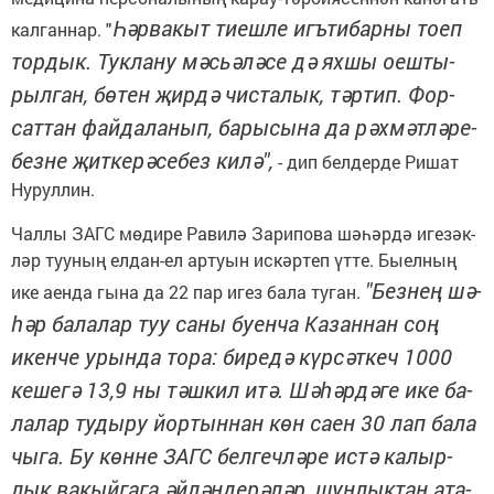
Һәр­ва­кыт ти­еш­ле игъ­ти­бар­ны то­еп
кал­ган­нар. "
тор­дык. Тук­ла­ну мәсь­ә­лә­се дә ях­шы оеш­ты­
рыл­ган, бө­тен җир­дә чис­та­лык, тәр­тип. Фор­
сат­тан фай­да­ла­нып, ба­ры­сы­на да рәх­мәт­лә­ре­
без­не җит­ке­рә­се­без ки­лә",
- дип бел­дер­де Ри­шат
Ну­рул­лин.
Чал­лы ЗАГС мө­ди­ре Ра­ви­лә За­ри­по­ва шә­һәр­дә иге­зәк­
ләр туу­ның ел­дан-ел ар­ту­ын ис­кәр­теп үт­те. Бы­ел­ның
"Без­нең шә­
ике аен­да гы­на да 22 пар игез ба­ла ту­ган.
һәр ба­ла­лар туу са­ны бу­ен­ча Ка­зан­нан соң
икен­че урын­да то­ра: би­ре­дә күр­сәт­кеч 1000
ке­ше­гә 13,9 ны тәш­кил итә. Шә­һәр­дә­ге ике ба­
ла­лар ту­ды­ру йор­тын­нан көн са­ен 30 лап ба­ла
чы­га. Бу көн­не ЗАГС бел­геч­лә­ре ис­тә ка­лыр­
лык ва­кый­га­га әй­лән­де­рә­ләр, шун­лык­тан ата-