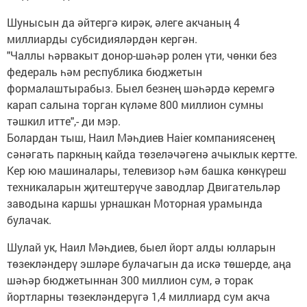
Шунысын да әйтергә кирәк, әлеге акчаның 4
миллиарды субсидияләрдән кергән.
"Чаллы һәрвакыт донор-шәһәр ролен үти, чөнки без
федераль һәм республика бюджетын
формалаштырабыз. Быел безнең шәһәрдә керемгә
карап салына торган күләме 800 миллион сумны
тәшкил итте",- ди мэр.
Болардан тыш, Наил Мәһдиев Haier компаниясенең
сәнәгать паркның кайда төзеләчәгенә ачыклык кертте.
Кер юю машиналары, телевизор һәм башка көнкүреш
техникаларын җитештерүче заводлар Двигательләр
заводына каршы урнашкан Моторная урамында
булачак.
Шулай ук, Наил Мәһдиев, быел йорт алды юлларын
төзекләндерү эшләре булачагын да искә төшерде, аңа
шәһәр бюджетыннан 300 миллион сум, ә торак
йортларны төзекләндерүгә 1,4 миллиард сум акча