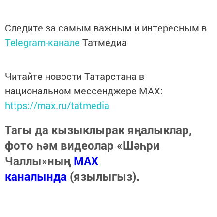
Следите за самым важным и интересным в
Telegram-канале
Татмедиа
Читайте новости Татарстана в
национальном мессенджере MАХ:
https://max.ru/tatmedia
Тагы да кызыклырак яңалыклар,
фото һәм видеолар «Шәһри
Чаллы»ның
MAX
каналында
(язылыгыз).