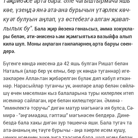
тәҗ­ри­бә­се ар­та ба­ра. Әле ча­гыш­тыр­ма­ча яшь
көе, үзең­дә янә ата-ана бу­ры­чын үтәр­лек көч-
ку­әт бу­лу­ын аң­лап, үз өс­те­без­гә ал­ган җа­вап­
лы­лык бу".
Ба­ла җир йө­зе­нә гө­наһ­сыз, әм­ма хо­кук­ла­
ры бе­лән, әти-әни­се­нә һәм җәм­гы­ять­кә ва­зый­фа алып
ки­лә шул. Мо­ны аң­ла­ган га­и­лә­ләр­нең ар­та ба­руы сө­ен­
де­рә.
Бү­ген­ге көн­дә ике­се­нә дә 42 яшь бул­ган Ри­шат бе­лән
На­талья (алар бер үк ел­ны, бер үк көн­дә ту­ган­нар) иге­
зәк­лә­рен Ал­лаһ­тан җи­бә­рел­гән бү­ләк дип ка­бул ит­кән­
нәр. На­ра­сый­лар ту­ган­чы ук, әни­лә­ре алар бе­лән сөй­лә­
шү өчен мө­сел­ман кыз ба­ла­ла­ры­на ту­ры ки­лер­лек итеп
исем­нәр сай­ла­ган, ире бе­лән ки­леш­тер­гән. Әми­нә -
"имин­лек­тә то­ру­чы" ди­гән ма­тур мәгъ­нә­гә ия бул­са, Сә­
ми­рә - "әң­гә­мә­дәш, гәп­тәш" мәгъ­нә­сен бел­де­рә. Ди­не­
без­дә ба­ла ха­кы ди­гән зур тө­шен­чә яши. Ба­ла ту­гач та
ата-ана­ның иң тә­ү­ге бу­ры­чы - аңа хә­ер­ле исем ку­шу,
чөн­ки исем­нең эч­ке аң­га тә­э­си­ре ба­ра, шул исем бе­лән