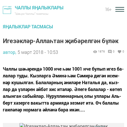
ЧАЛЛЫ ЯҢАЛЫКЛАРЫ
16+
"Шәһри Чаллы" газетасы
ЯҢАЛЫКЛАР ТАСМАСЫ
Игезәкләр-Аллаһтан җибәрелгән бүләк
автор,
5 март 2018 - 10:53
1876
0
0
­­Чал­лы шә­һә­рен­дә 1000 нче һәм 1001 нче бу­лып игез ба­
ла­лар ту­ды. Кыз­лар­га Әми­нә һәм Сә­ми­рә ди­гән исем­
нәр ку­шыл­ган. Ба­ла­лар­ның әни­лә­ре На­талья да, кыз­
лар да үз­лә­рен әй­бәт хис итә­ләр. Әле­ге ба­ла­лар - кө­теп
алын­ган са­бый­лар. Ну­рул­лин­нар­ның олы ул­ла­ры Аль­
берт хә­зер­ге ва­кыт­та ар­ми­я­дә хез­мәт итә. Өч ба­ла­лы
га­и­лә­ләр нор­ма­га әй­лә­нә ба­ра икән....