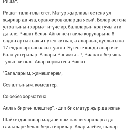
Ришат.
Ришат талантлы егет. Матур җырлавы өстенә ул
җырлар да яза, оранжировкалар да ясый. Болар өстенә
ул хатынын хөрмәт итүче ир, балаларын яратучы әти
дә әле. Ришат белән Айгөлнең гаилә коруларына 8
елдан артык вакыт үтеп киткән, ә аларның дуслыгына
17 елдан артык вакыт узган. Бүгенге көндә алар ике
бала үстерәләр. Уллары Рәсимгә - 7, Рианага бер яшь
тулып киткән. Алар хөрмәтенә Ришат:
"Балаларым, җимешләрем,
Сез алтыным, көмештер,
Сөюебез хөрмәтенә
Аллаһ биргән өлештер", - дип бик матур җыр да язган.
Шәйхетдиновлар мәдәни һәм сәяси чараларга да
гаиләләре белән бергә йөриләр. Алар илебез, шәһәр