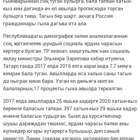
гыйнварыннан соң туган булырга, бала тапкан хатын-
кыз ким дигәндә өч ел авылда пропискада торган
булырга тиеш. Тагын бер шарт: акчага Россия
гражданнары гына дәгъва итә ала.
Республикадагы демографик хәлне анализлаганнан
соң, җитәкчелек шундый социаль ярдәм чарасын
кертергә булган. ТР хезмәт, мәшгульлек һәм социаль
яклау министры Эльмира Зарипова хәбәр итүенчә,
Татарстанда 2017 елда 2016 елга караганда 7,7 меңгә
кимрәк бала туган. Авылларда исә халык саны тагын
да ныграк кими бара. Узган ел дөньяга килгән
балаларның 17 проценты гына авылда теркәлгән.
2017 елда авылларда 25 яшькә кадәрге 2020 хатын-кыз
беренче баласын тапкан, 397 хатын-кыз 29 яшькә кадәр
өченче баласын тудырган. Быел да күрсәткечләр
шушы дәрәҗәдән төшмәс, ярдәм чарасы бәлки аны
күпмедер югары күтәрергә булышыр, дип саный
министр. Ләкин, гомуми алганда, нәтиҗәләр бер елдан