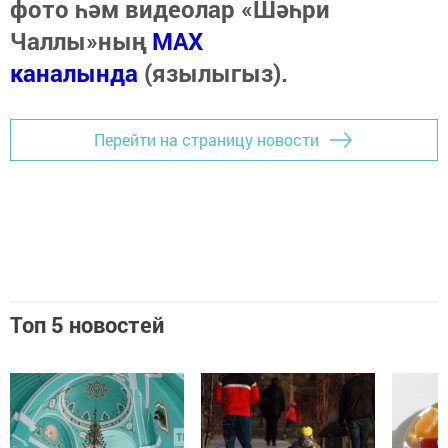
фото һәм видеолар «Шәһри
Чаллы»ның
MAX
каналында
(язылыгыз).
Перейти на страницу новости
Топ 5 новостей