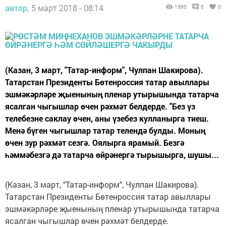
автор,
5 март 2018 - 08:14
1360
0
0
(Казан, 3 март, "Татар-информ", Чулпан Шакирова).
Татарстан Президенты Бөтенроссия татар авыллары
эшмәкәрләре җыенының пленар утырышында татарча
ясалган чыгышлар өчен рәхмәт белдерде. "Без үз
телебезне саклау өчен, аны үзебез кулланырга тиеш.
Менә бүген чыгышлар татар телендә булды. Моның
өчен зур рәхмәт сезгә. Оялырга ярамый. Безгә
һәммәбезгә дә татарча өйрәнергә тырышырга, шушы...
(Казан, 3 март, "Татар-информ", Чулпан Шакирова).
Татарстан Президенты Бөтенроссия татар авыллары
эшмәкәрләре җыенының пленар утырышында татарча
ясалган чыгышлар өчен рәхмәт белдерде.