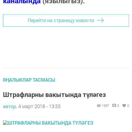
каналында
(язылыгыз).
Перейти на страницу новости
ЯҢАЛЫКЛАР ТАСМАСЫ
Штрафларны вакытында түләгез
автор,
4 март 2018 - 13:33
1067
0
0