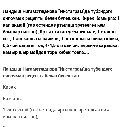
Ландыш Нигамәтҗанова "Инстаграм"да түбәндәге
өчпочмак рецепты белән бүлешкән. Кирәк Камырга: 1
кап акмай (газ өстендә яртылаш эретелгән һәм
йомшартылган); Ярты стакан үсемлек мае; 1 стакан
сөт; 1 аш кашыгы каймак; 1 аш кашыгы шикәр комы;
0,5 чәй калагы тоз; 4-4,5 стакан он. Беренче карашка,
камыр шыр майдан тора кебек тоела,...
Ландыш Нигамәтҗанова "Инстаграм"да түбәндәге
өчпочмак рецепты белән бүлешкән.
Кирәк
Камырга:
1 кап акмай (газ өстендә яртылаш эретелгән һәм
йомшартылган);