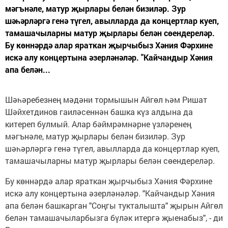
мәгънәле, матур җырлары белән бизиләр. Зур
шәһәрләргә генә түгел, авылларда да концертлар куеп,
тамашачыларны матур җырлары белән сөендереләр.
Бу көннәрдә алар яраткан җырчыбыз Хәния Фәрхине
искә алу концертына әзерләнәләр. "Кайчандыр Хәния
апа белән...
Шәһәребезнең мәдәни тормышын Айгөл һәм Ришат
Шәйхетдинов гаиләсеннән башка күз алдына да
китереп булмый. Алар бәймрәмнәрне үзләренең
мәгънәле, матур җырлары белән бизиләр. Зур
шәһәрләргә генә түгел, авылларда да концертлар куеп,
тамашачыларны матур җырлары белән сөендереләр.
Бу көннәрдә алар яраткан җырчыбыз Хәния Фәрхине
искә алу концертына әзерләнәләр. "Кайчандыр Хәния
апа белән башкарган "Соңгы тукталышта" җырын Айгөл
белән тамашачыларбызга бүләк итергә җыенабыз", - ди