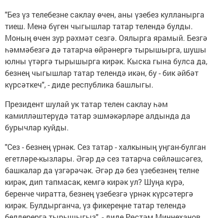
"Без үз телебезне саклау өчен, аны үзебез кулланырга
тиеш. Менә бүген чыгышлар татар телендә булды.
Моның өчен зур рәхмәт сезгә. Оялырга ярамый. Безгә
һәммәбезгә дә татарча өйрәнергә тырышырга, шушы
юлны үтәргә тырышырга кирәк. Кыска гына булса да,
безнең чыгышлар татар телендә икән, бу - бик әйбәт
күрсәткеч", - диде республика башлыгы.
Президент шулай ук татар телен саклау һәм
камилләштерүдә татар эшмәкәрләре алдында да
бурычлар куйды.
"Сез - безнең үрнәк. Сез татар - халкының уңган-булган
егетләре-кызлары. Әгәр дә сез татарча сөйләшсәгез,
башкалар да үзгәрәчәк. Әгәр дә без үзебезнең телне
кирәк, дип тапмасак, кемгә кирәк ул? Шуңа күрә,
беренче чиратта, безнең үзебезгә үрнәк күрсәтергә
кирәк. Булдырганча, үз фикереңне татар телендә
белдерергә тырышыгыз", - диде Рөстәм Миңнеханов.