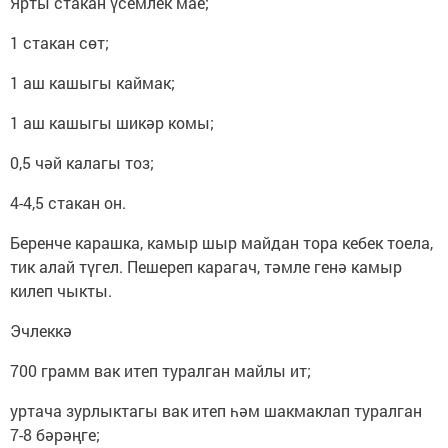
Ярты стакан үсемлек мае;
1 стакан сөт;
1 аш кашыгы каймак;
1 аш кашыгы шикәр комы;
0,5 чәй калагы тоз;
4-4,5 стакан он.
Беренче карашка, камыр шыр майдан тора кебек тоела,
тик алай түгел. Пешереп карагач, тәмле генә камыр
килеп чыкты.
Эчлеккә
700 грамм вак итеп туралган майлы ит;
уртача зурлыктагы вак итеп һәм шакмаклап туралган
7-8 бәрәңге;