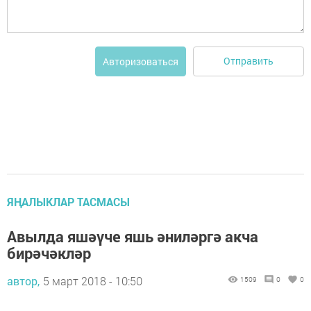
Отправить
Авторизоваться
ЯҢАЛЫКЛАР ТАСМАСЫ
Авылда яшәүче яшь әниләргә акча
бирәчәкләр
автор,
5 март 2018 - 10:50
1509
0
0