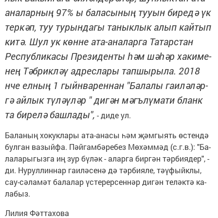
ана­лар­ның 97% ы ба­ла­сы­ның ту­у­ын би­ре­дә үк
тер­кәп, туу ту­рын­да­гы та­нык­лык алып кай­тып
ки­тә. Шул ук көн­не ата-ана­лар­га Та­тар­стан
Рес­пуб­ли­ка­сы Пре­зи­ден­ты һәм шә­һәр ха­ки­ме­
нең Тәб­рик­ләү ад­рес­ла­ры тап­шы­ры­ла. 2018
нче ел­ның 1 гыйн­ва­рен­нан "Ба­ла­лы га­и­лә­ләр­
гә ай­лык тү­лә­ү­ләр " ди­гән мәгъ­лү­ма­ти бланк
та би­ре­лә баш­ла­ды",
- ди­де ул.
Ба­ла­ның хо­кук­ла­ры ата-ана­сы һәм җәм­гы­ять өс­тен­дә
бул­ган ва­зый­фа. Пәй­гам­бә­ре­без Мө­хәм­мәд (с.г.в.): "Ба­
ла­ла­ры­гыз­га иң зур бү­ләк - алар­га бир­гән тәр­би­я­дер", -
ди. Ну­рул­лин­нар га­и­лә­се­нә дә тәр­би­я­ле, тә­ү­фыйк­лы,
сау-сә­ла­мәт ба­ла­лар үс­те­рер­сен­нәр ди­гән те­ләк­тә ка­
ла­быз.
Ли­лия Фәт­та­хо­ва