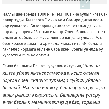
­­Чал­лы шә­һә­рен­дә 1000 нче һәм 1001 нче бу­лып игез ба­
ла­лар ту­ды. Кыз­лар­га Әми­нә һәм Сә­ми­рә ди­гән исем­
нәр ку­шыл­ган. Ба­ла­лар­ның әни­лә­ре На­талья да, кыз­
лар да үз­лә­рен әй­бәт хис итә­ләр. Әле­ге ба­ла­лар - кө­теп
алын­ган са­бый­лар. Ну­рул­лин­нар­ның олы ул­ла­ры Аль­
берт хә­зер­ге ва­кыт­та ар­ми­я­дә хез­мәт итә. Өч ба­ла­лы
га­и­лә­ләр нор­ма­га әй­лә­нә ба­ра икән. Соң­гы ун ел­да бу
күр­сәт­кеч 22 % ка арт­кан.
"Яшь ва­
Га­и­лә баш­лы­гы Ри­шат Ну­рул­лин әй­тү­ен­чә,
кыт­та уй­лап җит­ке­рел­мә­сә дә, ке­ше олы­гая
бар­ган са­ен, ки­лә­чәк ту­рын­да күб­рәк уй­ла­на
баш­лый. Нә­сел­не ишәй­тү, ба­ла­лар үс­те­рү­гә дә
аң­лы рә­веш­тә ка­рый­сың. Ба­ла­лар­ны үс­те­рү
өчен бар­лык мөм­кин­лек­ләр дә бар, тор­мыш