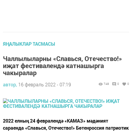
ЯҢАЛЫКЛАР ТАСМАСЫ
Чаллылыларны «Славься, Отечество!»
иҗат фестивалендә катнашырга
чакыралар
автор,
16 февраль 2022 - 07:19
748
0
0
2022 елның 24 февралендә «КАМАЗ» мәдәният
сараенда «Славься, Отечество!» Бөтенроссия патриотик