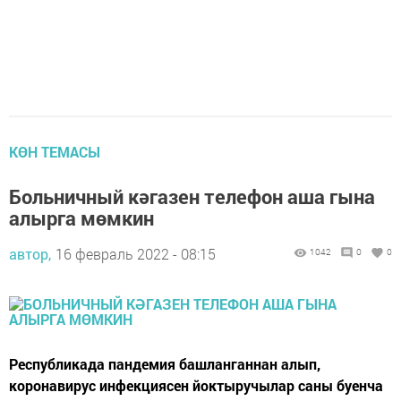
КӨН ТЕМАСЫ
Больничный кәгазен телефон аша гына
алырга мөмкин
автор,
16 февраль 2022 - 08:15
1042
0
0
Республикада пандемия башланганнан алып,
коронавирус инфекциясен йоктыручылар саны буенча