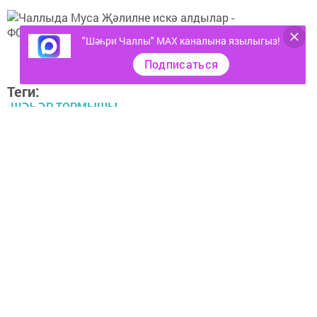
"Шәһри Чаллы" MAX каналына язылыгыз!
Подписаться
Теги:
ШӘҺӘР ТОРМЫШЫ
Перейти на страницу новости