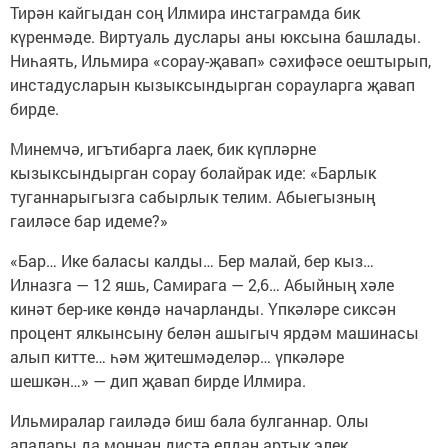
Тирән кайгыдан соң Илмира инстаграмда бик
күренмәде. Виртуаль дуслары аны юксына башлады.
Ниһаять, Ильмира «сорау-җавап» сәхифәсе оештырып,
инстадусларын кызыксындырган сорауларга җавап
бирде.
Минемчә, игътибарга лаек, бик күпләрне
кызыксындырган сорау болайрак иде: «Барлык
туганнарыгызга сабырлык телим. Абыегызның
гаиләсе бар идеме?»
«Бар… Ике баласы калды… Бер малай, бер кыз…
Илназга — 12 яшь, Самирага — 2,6… Абыйның хәле
кинәт бер-ике көндә начарланды. Үпкәләре сиксән
процент ялкынсыну белән ашыгыч ярдәм машинасы
алып китте… һәм җитешмәделәр… үпкәләре
шешкән…» — дип җавап бирде Илмира.
Ильмиралар гаиләдә биш бала булганнар. Олы
апалары да моннан дистә елдан артык элек