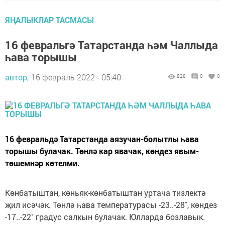
ЯҢАЛЫКЛАР ТАСМАСЫ
16 февральгә Татарстанда һәм Чаллыда
һава торышы
автор,
16 февраль 2022 - 05:40
828
0
0
16 февральдә Татарстанда аязучан-болытлы һава
торышы булачак. Төнлә кар явачак, көндез явым-
төшемнәр көтелми.
Көнбатыштан, көньяк-көнбатыштан уртача тизлектә
җил исәчәк. Төнлә һава температурасы -23..-28˚, көндез
-17..-22˚ градус салкын булачак. Юлларда бозлавык.