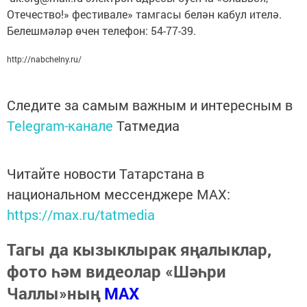
Отечество!» фестивале» тамгасы белән кабул ителә.
Белешмәләр өчен телефон: 54-77-39.
http://nabchelny.ru/
Следите за самым важным и интересным в
Telegram-канале
Татмедиа
Читайте новости Татарстана в
национальном мессенджере MАХ:
https://max.ru/tatmedia
Тагы да кызыклырак яңалыклар,
фото һәм видеолар «Шәһри
Чаллы»ның
MAX