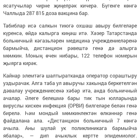
ясатучылар чирне җиңелрәк кичерә. Бүгенге көнгә
Чаллыда 287 815 доза вакцина бар.
Табиблар исә салкын тиюгә охшаш авыру билгеләре
күренсә, өйдә калырга киңәш итә. Хәзер Татарстанда
больничный кәгазьләрен медицина учреждениеләренә
бармыйча, дистанцион рәвештә генә дә алырга
мөмкин. Моның өчен нибары, 122 телефон номерын
җыярга кирәк.
Кайнар элемтәгә шалтыратканда оператор сораштыру
уздырачак. Алга таба ул авыручы хакында беркетелгән
дәвалау учреждениесенә хәбәр итә, анда больничный
ачалар. Әлеге белешмә бары тик тын юлларында
вируслы кискен инфекция (ОРВИ) билгеләре белән генә
бирелә. Һәм мондый мөмкинлектән өлкәннәр генә
файдалана ала. «Дистанцион больничный 7 көнгә
ачыла. Аны шулай ук поликлиникага бармыйча
ябалар», — дип ачыклык кертте эпидемиолог.