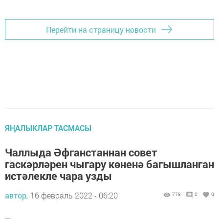
Перейти на страницу новости
ЯҢАЛЫКЛАР ТАСМАСЫ
Чаллыда Әфганстаннан совет
гаскәрләрен чыгару көненә багышланган
истәлекле чара узды
автор,
16 февраль 2022 - 06:20
778
0
0