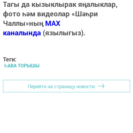
Тагы да кызыклырак яңалыклар,
фото һәм видеолар «Шәһри
Чаллы»ның
MAX
каналында
(язылыгыз).
Теги:
ҺАВА ТОРЫШЫ
Перейти на страницу новости