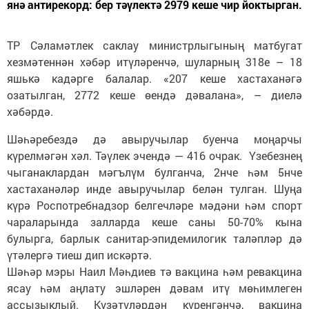
янә антирекорд: бер тәүлектә 2979 кеше чир йоктырган.
ТР Сәламәтлек саклау министрлыгының матбугат
хезмәтеннән хәбәр итүләренчә, шуларның 318е – 18
яшькә кадәрге балалар. «207 кеше хастаханәгә
озатылган, 2772 кеше өендә дәвалана», – диелә
хәбәрдә.
Шәһәребездә дә авыручылар буенча моңарчы
күрелмәгән хәл. Тәүлек эчендә — 416 очрак. Үзебезнең
чыганаклардан мәгълүм булганча, 2нче һәм 5нче
хастаханәләр инде авыручылар белән тулган. Шуңа
күрә Роспотребнадзор белгечләре мәдәни һәм спорт
чараларында залларда кеше саны 50-70% кына
булырга, барлык санитар-эпидемилогик таләпләр дә
үтәлергә тиеш дип искәртә.
Шәһәр мэры Наил Мәһдиев тә вакцина һәм ревакцина
ясау һәм аңлату эшләрен дәвам итү мөһимлеген
ассызыклый. Күзәтүләрдән күренгәнчә, вакцина