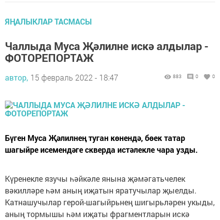
ЯҢАЛЫКЛАР ТАСМАСЫ
Чаллыда Муса Җәлилне искә алдылар -
ФОТОРЕПОРТАЖ
автор,
15 февраль 2022 - 18:47
883
0
0
Бүген Муса Җәлилнең туган көнендә, бөек татар
шагыйре исемендәге скверда истәлекле чара узды.
Күренекле язучы һәйкәле янына җәмәгатьчелек
вәкилләре һәм аның иҗатын яратучылар җыелды.
Катнашучылар герой-шагыйрьнең шигырьләрен укыды,
аның тормышы һәм иҗаты фрагментларын искә