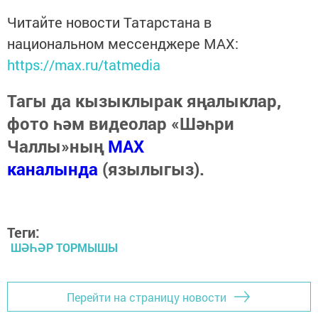
Читайте новости Татарстана в
национальном мессенджере MАХ:
https://max.ru/tatmedia
Тагы да кызыклырак яңалыклар,
фото һәм видеолар «Шәһри
Чаллы»ның
MAX
каналында
(язылыгыз).
Теги:
ШӘҺӘР ТОРМЫШЫ
Перейти на страницу новости