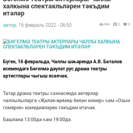
халкына спектакльләрен тәкъдим
итәләр
автор,
16 февраль 2022 - 06:50
904
0
0
Бүген, 16 февральдә, Чаллы шәһәрендә А.В. Баталов
исемендәге Бөгелмә дәүләт рус драма театры
артистлары чыгыш ясаячак.
Татар драма театры сәхнәсендә актерлар
чаллылыларга «Җиләк-җимеш белән номер» һәм «Озын
гомерле» комедияләрен тәкъдим итәчәк.
Башлана 13:00дә һәм 19:00дә.