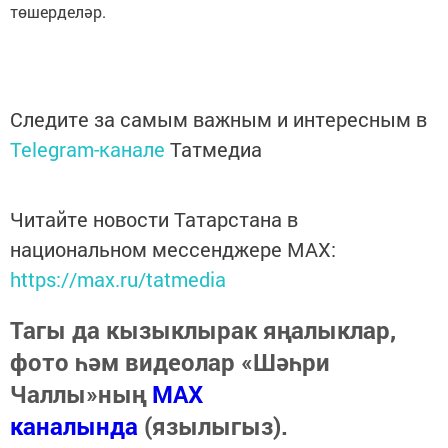
төшерделәр.
Следите за самым важным и интересным в
Telegram-канале
Татмедиа
Читайте новости Татарстана в
национальном мессенджере MАХ:
https://max.ru/tatmedia
Тагы да кызыклырак яңалыклар,
фото һәм видеолар «Шәһри
Чаллы»ның
MAX
каналында
(язылыгыз).