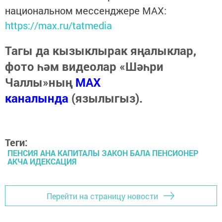
национальном мессенджере MАХ:
https://max.ru/tatmedia
Тагы да кызыклырак яңалыклар,
фото һәм видеолар «Шәһри
Чаллы»ның
MAX
каналында
(язылыгыз).
Теги:
ПЕНСИЯ АНА КАПИТАЛЫ ЗАКОН БАЛА ПЕНСИОНЕР
АКЧА ИДЕКСАЦИЯ
Перейти на страницу новости