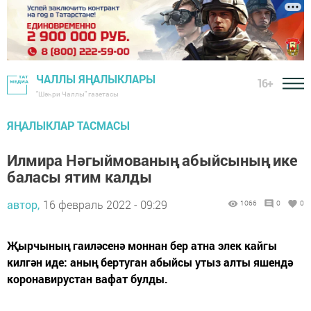
ЧАЛЛЫ ЯҢАЛЫКЛАРЫ
16+
"Шәһри Чаллы" газетасы
ЯҢАЛЫКЛАР ТАСМАСЫ
Илмира Нәгыймованың абыйсының ике
баласы ятим калды
автор,
16 февраль 2022 - 09:29
1066
0
0
Җырчының гаиләсенә моннан бер атна элек кайгы
килгән иде: аның бертуган абыйсы утыз алты яшендә
коронавирустан вафат булды.