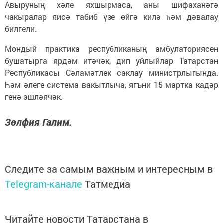
Авыруның хәле яхшырмаса, аны шифаханәгә
чакыралар яисә табиб үзе өйгә килә һәм дәвалау
билгели.
Мондый практика республиканың амбулаториясен
бушатырга ярдәм итәчәк, дип уйлыйлар Татарстан
Республикасы Сәламәтлек саклау министрлыгында.
Һәм әлеге система вакытлыча, ягъни 15 мартка кадәр
генә эшләячәк.
Зөлфия Галим.
Следите за самым важным и интересным в
Telegram-канале
Татмедиа
Читайте новости Татарстана в