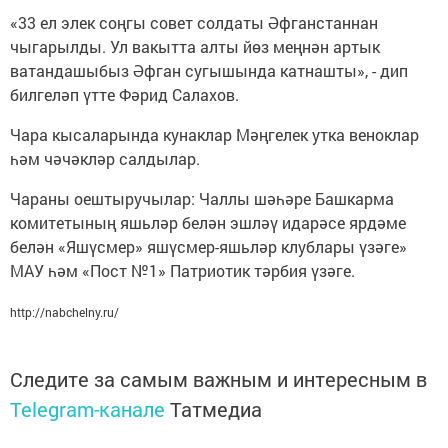
«33 ел элек соңгы совет солдаты Әфганстаннан
чыгарылды. Ул вакытта алты йөз меңнән артык
ватандашыбыз Әфган сугышында катнашты», - дип
билгеләп үтте Фәрид Салахов.
Чара кысаларында кунаклар Мәңгелек утка веноклар
һәм чәчәкләр салдылар.
Чараны оештыручылар: Чаллы шәһәре Башкарма
комитетының яшьләр белән эшләү идарәсе ярдәме
белән «Яшүсмер» яшүсмер-яшьләр клублары үзәге»
МАУ һәм «Пост №1» Патриотик тәрбия үзәге.
http://nabchelny.ru/
Следите за самым важным и интересным в
Telegram-канале
Татмедиа