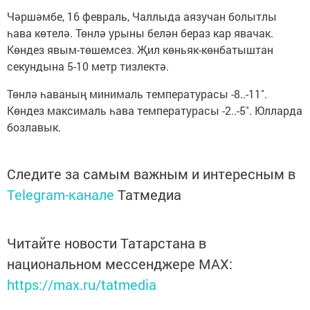
Чәршәмбе, 16 февраль, Чаллыда аязучан болытлы
һава көтелә. Төнлә урыны белән бераз кар явачак.
Көндез явым-төшемсез. Җил көньяк-көнбатыштан
секундына 5-10 метр тизлектә.
Төнлә һаваның минималь температурасы -8..-11˚.
Көндез максималь һава температурасы -2..-5˚. Юлларда
бозлавык.
Следите за самым важным и интересным в
Telegram-канале
Татмедиа
Читайте новости Татарстана в
национальном мессенджере MАХ:
https://max.ru/tatmedia