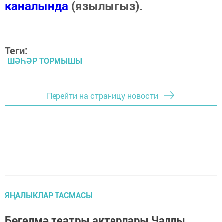
каналында
(язылыгыз).
Теги:
ШӘҺӘР ТОРМЫШЫ
Перейти на страницу новости
ЯҢАЛЫКЛАР ТАСМАСЫ
Бөгелмә театры актерлары Чаллы