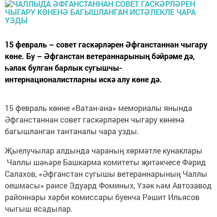
15 февраль – совет гаскәрләрен Әфганстаннан чыгару
көне. Бу – Әфганстан ветераннарының бәйрәме дә,
һәлак булган барлык сугышчы-
интернационалистларны искә алу көне дә.
15 февраль көнне «Ватан-ана» мемориалы янында
Әфганстаннан совет гаскәрләрен чыгару көненә
багышланган тантаналы чара узды.
Җыелучылар алдында чараның хөрмәтле кунаклары
Чаллы шәһәре Башкарма комитеты җитәкчесе Фәрид
Салахов, «Әфганстан сугышы ветераннарының Чаллы
оешмасы» рәисе Эдуард Фоминых, Үзәк һәм Автозавод
районнары хәрби комиссары буенча Рәшит Ильясов
чыгыш ясадылар.