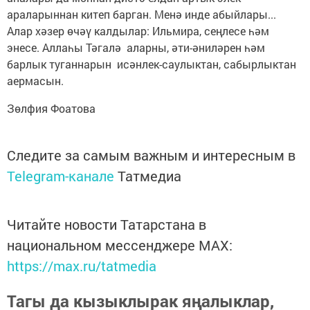
араларыннан китеп барган. Менә инде абыйлары...
Алар хәзер өчәү калдылар: Ильмира, сеңлесе һәм
энесе. Аллаһы Тәгалә аларны, әти-әниләрен һәм
барлык туганнарын исәнлек-саулыктан, сабырлыктан
аермасын.
Зөлфия Фоатова
Следите за самым важным и интересным в
Telegram-канале
Татмедиа
Читайте новости Татарстана в
национальном мессенджере MАХ:
https://max.ru/tatmedia
Тагы да кызыклырак яңалыклар,