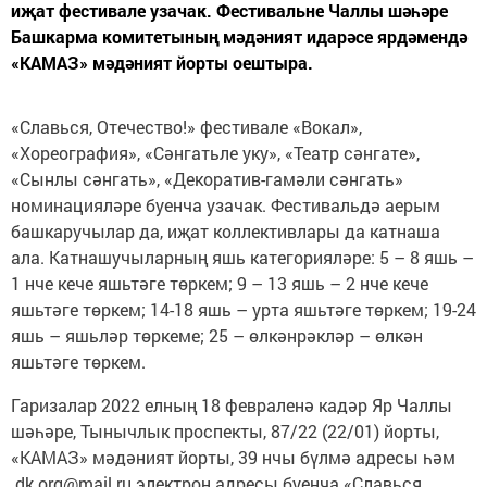
иҗат фестивале узачак. Фестивальне Чаллы шәһәре
Башкарма комитетының мәдәният идарәсе ярдәмендә
«КАМАЗ» мәдәният йорты оештыра.
«Славься, Отечество!» фестивале «Вокал»,
«Хореография», «Сәнгатьле уку», «Театр сәнгате»,
«Сынлы сәнгать», «Декоратив-гамәли сәнгать»
номинацияләре буенча узачак. Фестивальдә аерым
башкаручылар да, иҗат коллективлары да катнаша
ала. Катнашучыларның яшь категорияләре: 5 – 8 яшь –
1 нче кече яшьтәге төркем; 9 – 13 яшь – 2 нче кече
яшьтәге төркем; 14-18 яшь – урта яшьтәге төркем; 19-24
яшь – яшьләр төркеме; 25 – өлкәнрәкләр – өлкән
яшьтәге төркем.
Гаризалар 2022 елның 18 февраленә кадәр Яр Чаллы
шәһәре, Тынычлык проспекты, 87/22 (22/01) йорты,
«КАМАЗ» мәдәният йорты, 39 нчы бүлмә адресы һәм
dk.org@mail.ru электрон адресы буенча «Славься,