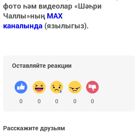
фото һәм видеолар «Шәһри
Чаллы»ның
MAX
каналында
(язылыгыз).
Оставляйте реакции
0
0
0
0
0
Расскажите друзьям