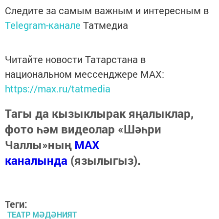
Следите за самым важным и интересным в
Telegram-канале
Татмедиа
Читайте новости Татарстана в
национальном мессенджере MАХ:
https://max.ru/tatmedia
Тагы да кызыклырак яңалыклар,
фото һәм видеолар «Шәһри
Чаллы»ның
MAX
каналында
(язылыгыз).
Теги:
ТЕАТР МӘДӘНИЯТ