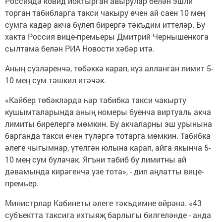
Россиядә ковид йоктырган авырулар белән эшли
торган табибларга такси чакыру өчен ай саен 10 мең
сумга кадәр акча бүлеп бирергә тәкъдим иттеләр. Бу
хакта Россия вице-премьеры Дмитрий Чернышенкога
сылтама белән РИА Новости хәбәр итә.
Аның сүзләренчә, төбәккә карап, күз алланган лимит 5-
10 мең сум тәшкил итәчәк.
«Кайбер төбәкләрдә һәр табибка такси чакырту
кушымталарында аның номеры буенча виртуаль акча
лимиты бирелергә мөмкин. Бу акчаларны эш урынына
барганда такси өчен түләргә тотарга мөмкин. Табибка
әлеге чыгымнар, үтелгән юлына карап, айга якынча 5-
10 мең сум булачак. Ягъни табиб бу лимитны ай
дәвамында кирәгенчә үзе тота», - дип аңлатты вице-
премьер.
Министрлар Кабинеты әлеге тәкъдимне өйрәнә. «43
субъектта таксига ихтыяҗ барлыгы билгеләнде - анда