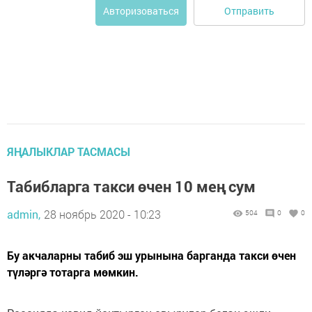
Отправить
Авторизоваться
ЯҢАЛЫКЛАР ТАСМАСЫ
Табибларга такси өчен 10 мең сум
admin,
28 ноябрь 2020 - 10:23
504
0
0
Бу акчаларны табиб эш урынына барганда такси өчен
түләргә тотарга мөмкин.