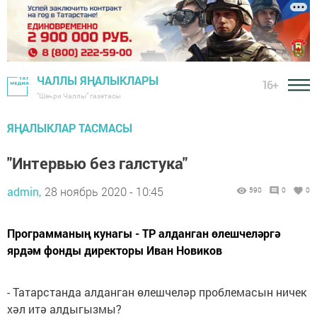
ЧАЛЛЫ ЯҢАЛЫКЛАРЫ
16+
"Шәһри Чаллы" газетасы
ЯҢАЛЫКЛАР ТАСМАСЫ
"Интервью без галстука"
admin,
28 ноябрь 2020 - 10:45
590
0
0
Программаның кунагы - ТР алданган өлешчеләргә
ярдәм фонды директоры Иван Новиков
- Татарстанда алданган өлешчеләр проблемасын ничек
хәл итә алдыгызмы?