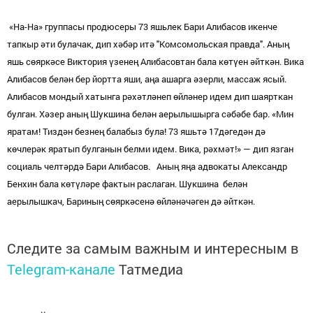
«На-На» группасы продюсеры 73 яшьлек Бари Алибасов икенче
тапкыр әти булачак, дип хәбәр итә "Комсомольская правда". Аның
яшь сөяркәсе Виктория үзенең Алибасовтан бала көтүен әйткән. Вика
Алибасов белән бер йортта яши, аңа ашарга әзерли, массаж ясый.
Алибасов мондый хатынга рәхәтләнеп өйләнер идем дип шаярткан
булган. Хәзер аның Шукшина белән аерылышырга сәбәбе бар. «Мин
яратам! Тиздән безнең балабыз була! 73 яшьтә 17дәгедән дә
көчлерәк яратып булганын белми идем. Вика, рәхмәт!» — дип язган
социаль челтәрдә Бари Алибасов. Аның яңа адвокаты Александр
Бенхин бала көтүләре фактын раслаган. Шукшина белән
аерылышкач, Бариның сөяркәсенә өйләнәчәген дә әйткән.
Следите за самым важным и интересным в
Telegram-канале
Татмедиа