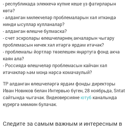
- республикада элеккечә күпме кеше үз фатирларын
көтә?
- алданган милекчеләр проблемаларын хәл иткәндә
нинди ысуллар кулланалар?
- алданган өлешче булмаска?
- счет эскролары өлешчеләрнең акчаларын чыгару
проблемасын ничек хәл итәргә ярдәм итәчәк?
- проблемалы йортлар төзелешен яңартуга фонд акча
каян ала?
- Россиядә өлешчеләр проблемасын кайчан хәл
итәчәкләр һәм моңа нәрсә комачаулый?
ТР алданган өлешчеләргә ярдәм фонды директоры
Иван Новиков белән Интервью бүген, 28 ноябрьдә, Sntat
сайтында чыгачак. Видеоверсияне
ютуб
каналында
күрергә мөмкин булачак.
Следите за самым важным и интересным в