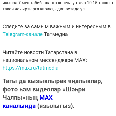
якынча 7 мең табиб, аларга көненә уртача 10-15 тапкыр
такси чакыртырга кирәк», - дип өстәде ул.
Следите за самым важным и интересным в
Telegram-канале
Татмедиа
Читайте новости Татарстана в
национальном мессенджере MАХ:
https://max.ru/tatmedia
Тагы да кызыклырак яңалыклар,
фото һәм видеолар «Шәһри
Чаллы»ның
MAX
каналында
(язылыгыз).