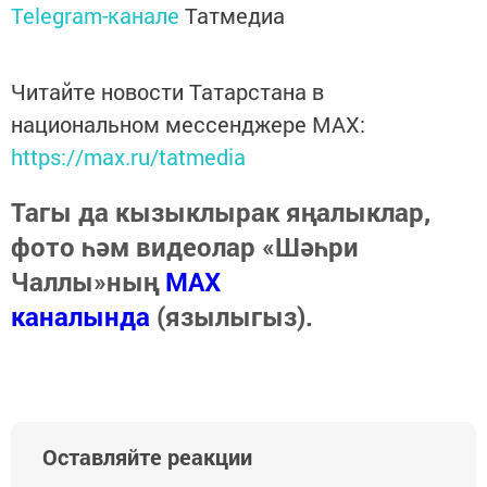
Telegram-канале
Татмедиа
Читайте новости Татарстана в
национальном мессенджере MАХ:
https://max.ru/tatmedia
Тагы да кызыклырак яңалыклар,
фото һәм видеолар «Шәһри
Чаллы»ның
MAX
каналында
(язылыгыз).
Оставляйте реакции