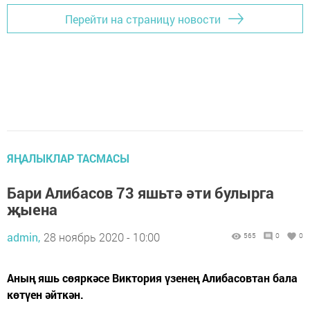
Перейти на страницу новости
ЯҢАЛЫКЛАР ТАСМАСЫ
Бари Алибасов 73 яшьтә әти булырга
җыена
admin,
28 ноябрь 2020 - 10:00
565
0
0
Аның яшь сөяркәсе Виктория үзенең Алибасовтан бала
көтүен әйткән.