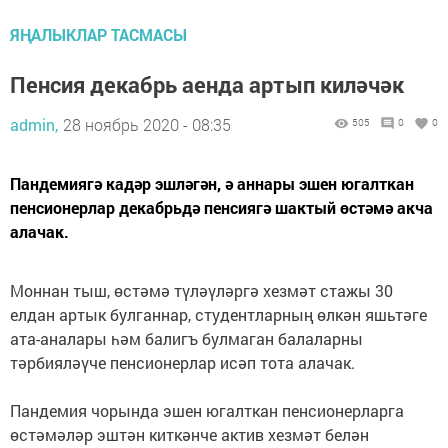
ЯҢАЛЫКЛАР ТАСМАСЫ
Пенсия декабрь аенда артып киләчәк
admin,
28 ноябрь 2020 - 08:35
505
0
0
Пандемиягә кадәр эшләгән, ә аннары эшен югалткан
пенсионерлар декабрьдә пенсиягә шактый өстәмә акча
алачак.
Моннан тыш, өстәмә түләүләргә хезмәт стажы 30
елдан артык булганнар, студентларның өлкән яшьтәге
ата-аналары һәм балигъ булмаган балаларны
тәрбияләүче пенсионерлар исәп тота алачак.
Пандемия чорында эшен югалткан пенсионерларга
өстәмәләр эштән киткәнче актив хезмәт белән