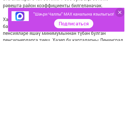
рәвештә район коэффициенты билгеләнәчәк.
"Шәһри Чаллы" MAX каналына язылыгыз!
Хакимият шулай ук азык-төлек карталарын бирүне
Подписаться
барлык төбәкләргә дә таратырга планлаштыра. Алар
пенсияләре яшәү минимумыннан түбән булган
пенсионерларга тиеш. Хәзер бу карталарны Ленинград,
Тамбов һәм Пенза өлкәләрендә генә бирәләр, аларның
лимиты 1,8 мең сум белән чикләнгән
Чыганак: РИА НОВОСТИ
Следите за самым важным и интересным в
Telegram-канале
Татмедиа
Читайте новости Татарстана в
национальном мессенджере MАХ: