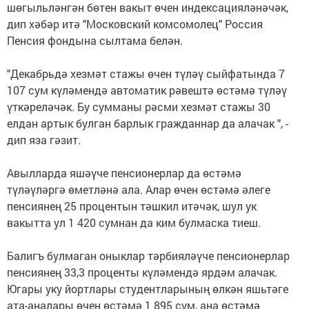
шөгыльләнгән бөтен вакыт өчен индексацияләнәчәк,
дип хәбәр итә "Московский комсомолец" Россия
Пенсия фондына сылтама белән.
"Декабрьдә хезмәт стажы өчен түләү сыйфатында 7
107 сум күләмендә автоматик рәвештә өстәмә түләү
үткәреләчәк. Бу сумманы рәсми хезмәт стажы 30
елдан артык булган барлык гражданнар да алачак ", -
дип яза гәзит.
Авылларда яшәүче пенсионерлар да өстәмә
түләүләргә өметләнә ала. Алар өчен өстәмә әлеге
пенсиянең 25 процентын тәшкил итәчәк, шул ук
вакытта ул 1 420 сумнан да ким булмаска тиеш.
Балигъ булмаган оныклар тәрбияләүче пенсионерлар
пенсиянең 33,3 проценты күләмендә ярдәм алачак.
Югары уку йортлары студентларының өлкән яшьтәге
ата-аналары өчен өстәмә 1 895 сум, аңа өстәмә