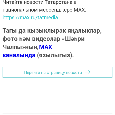
Читайте новости Татарстана в
национальном мессенджере MАХ:
https://max.ru/tatmedia
Тагы да кызыклырак яңалыклар,
фото һәм видеолар «Шәһри
Чаллы»ның
MAX
каналында
(язылыгыз).
Перейти на страницу новости