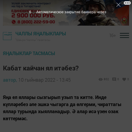
5
Автоматическое закрытие баннера через
ЧАЛЛЫ ЯҢАЛЫКЛАРЫ
16+
"Шәһри Чаллы" газетасы
ЯҢАЛЫКЛАР ТАСМАСЫ
Кабат кайчан ял итәбез?
автор,
10 гыйнвар 2022 - 13:45
802
0
0
Яңа ел яллары сызгырып узып та китте. Инде
күпләребез әле эшкә чыгарга да өлгерми, чираттагы
яллар турында хыялланадыр. Ә алар исә үзен озак
көттермәс.