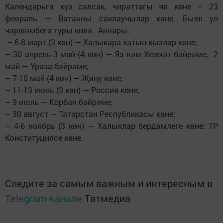
Календарьга күз салсак, чираттагы ял көне – 23
февраль — Ватанны саклаучылар көне. Быел ул
чәршәмбегә туры килә. Аннары:
– 6-8 март (3 көн) — Халыкара хатын-кызлар көне;
– 30 апрель-3 май (4 көн) — Яз һәм Хезмәт бәйрәме; 2
май — Ураза бәйрәме;
– 7-10 май (4 көн) — Җиңү көне;
– 11-13 июнь (3 көн) — Россия көне;
– 9 июль — Корбан бәйрәме;
– 30 август — Татарстан Республикасы көне;
– 4-6 ноябрь (3 көн) — Халыклар бердәмлеге көне; ТР
Конституциясе көне.
Следите за самым важным и интересным в
Telegram-канале
Татмедиа