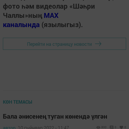
фото һәм видеолар «Шәһри
Чаллы»ның
MAX
каналында
(язылыгыз).
Перейти на страницу новости
КӨН ТЕМАСЫ
Бала әнисенең туган көнендә үлгән
автор,
10 гыйнвар 2022 - 11:47
830
0
0