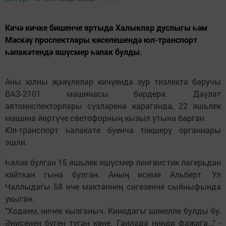
Кичә кичке бишенче яртыда Халыклар дуслыгы һәм
Мәскәү проспектлары киселешендә юл-транспорт
һәлакәтендә яшүсмер һәлак булды.
Аны юлны җәяүлеләр кичүендә зур тизлектә баручы
ВАЗ-2101 машинасы бәрдерә. Дәүләт
автоинспекторлары сүзләренә караганда, 22 яшьлек
машина йөртүче светофорның кызыл утына барган.
Юл-транспорт һәлакәте буенча тикшерү органнары
эшли.
Һәлак булган 15 яшьлек яшүсмер лингвистик лагерьдан
кайткан гына булган. Аның исеме Альберт. Ул
Чаллыдагы 58 нче мәктәпнең сигезенче сыйныфында
укыган.
"Ходаем, ничек кызганыч. Кинодагы шикелле булды бу.
Әнисенең бүген туган көне. Гаиләдә нинди фаҗига..." -