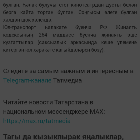
булган. Һәлак булучы егет кинотеатрдан дусты белән
бергә кайта торган булган. Соңгысы әлеге булган
хәлдән шок хәлендә.
Юл-транспорт һәлакәте буенча РФ Җинаять
кодексының 264 маддәсе буенча җинаять эше
кузгаттылар (саксызлык аркасында кеше үлеменә
китергән юл хәрәкәте кагыйдәләрен бозу).
Следите за самым важным и интересным в
Telegram-канале
Татмедиа
Читайте новости Татарстана в
национальном мессенджере MАХ:
https://max.ru/tatmedia
Тагы да кызыклырак яңалыклар,