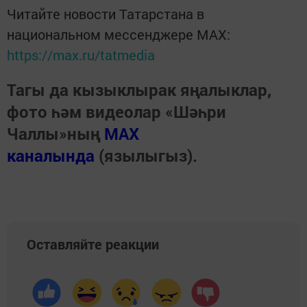
Читайте новости Татарстана в
национальном мессенджере MАХ:
https://max.ru/tatmedia
Тагы да кызыклырак яңалыклар,
фото һәм видеолар «Шәһри
Чаллы»ның
MAX
каналында
(язылыгыз).
Оставляйте реакции