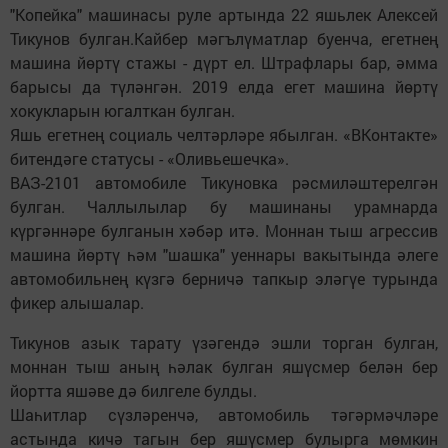
"Копейка" машинасы руле артында 22 яшьлек Алексей
Тикунов булган.Кайбер мәгълүматлар буенча, егетнең
машина йөртү стажы - дүрт ел. Штрафлары бар, әмма
барысы да түләнгән. 2019 елда егет машина йөртү
хокукларын югалткан булган.
Яшь егетнең социаль челтәрләре ябылган. «ВКонтакте»
битендәге статусы - «Оливьешечка».
ВАЗ-2101 автомобиле Тикуновка рәсмиләштерелгән
булган. Чаллылылар бу машинаны урамнарда
күргәннәре булганын хәбәр итә. Моннан тыш агрессив
машина йөртү һәм "шашка" уеннары вакытында әлеге
автомобильнең күзгә берничә тапкыр эләгүе турында
фикер алышалар.
Тикунов азык тарату үзәгендә эшли торган булган,
моннан тыш аның һәлак булган яшүсмер белән бер
йортта яшәве дә билгеле булды.
Шаһитлар сүзләренчә, автомобиль тәгәрмәчләре
астында кичә тагын бер яшүсмер булырга мөмкин