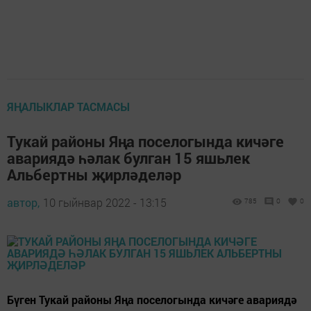
ЯҢАЛЫКЛАР ТАСМАСЫ
Тукай районы Яңа поселогында кичәге
авариядә һәлак булган 15 яшьлек
Альбертны җирләделәр
автор,
10 гыйнвар 2022 - 13:15
785
0
0
Бүген Тукай районы Яңа поселогында кичәге авариядә