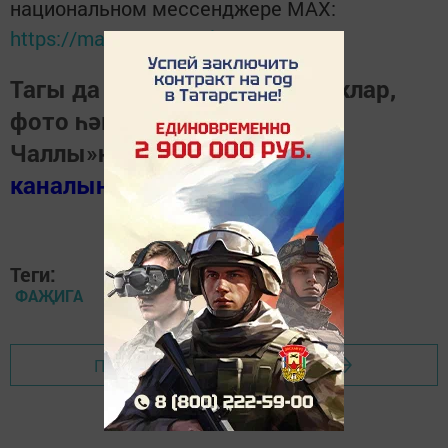
национальном мессенджере MАХ:
https://max.ru/tatmedia
Тагы да кызыклырак яңалыклар,
фото һәм видеолар «Шәһри
Чаллы»ның
MAX
каналында
(язылыгыз).
Теги:
ФАҖИГА
Перейти на страницу новости