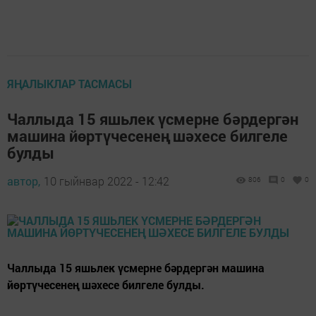
ЯҢАЛЫКЛАР ТАСМАСЫ
Чаллыда 15 яшьлек үсмерне бәрдергән
машина йөртүчесенең шәхесе билгеле
булды
автор,
10 гыйнвар 2022 - 12:42
806
0
0
Чаллыда 15 яшьлек үсмерне бәрдергән машина
йөртүчесенең шәхесе билгеле булды.