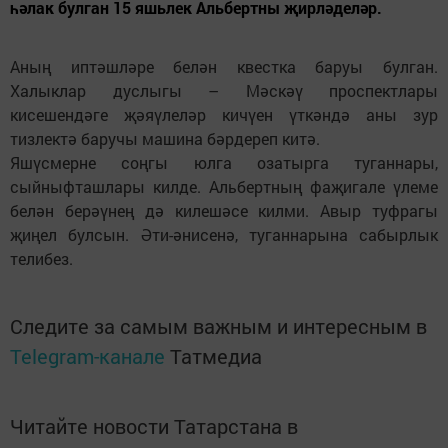
һәлак булган 15 яшьлек Альбертны җирләделәр.
Аның иптәшләре белән квестка баруы булган.
Халыклар дуслыгы – Мәскәү проспектлары
кисешендәге җәяүлеләр кичүен үткәндә аны зур
тизлектә баручы машина бәрдереп китә.
Яшүсмерне соңгы юлга озатырга туганнары,
сыйныфташлары килде. Альбертның фаҗигале үлеме
белән берәүнең дә килешәсе килми. Авыр туфрагы
җиңел булсын. Әти-әнисенә, туганнарына сабырлык
телибез.
Следите за самым важным и интересным в
Telegram-канале
Татмедиа
Читайте новости Татарстана в