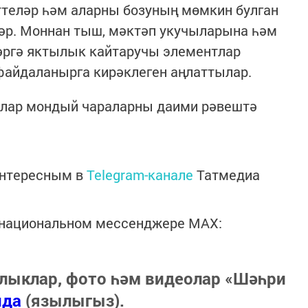
ттеләр һәм аларны бозуның мөмкин булган
әр. Моннан тыш, мәктәп укучыларына һәм
әргә яктылык кайтаручы элементлар
файдаланырга кирәклеген аңлаттылар.
рлар мондый чараларны даими рәвештә
интересным в
Telegram-канале
Татмедиа
в национальном мессенджере MАХ:
лыклар, фото һәм видеолар «Шәһри
нда
(язылыгыз).