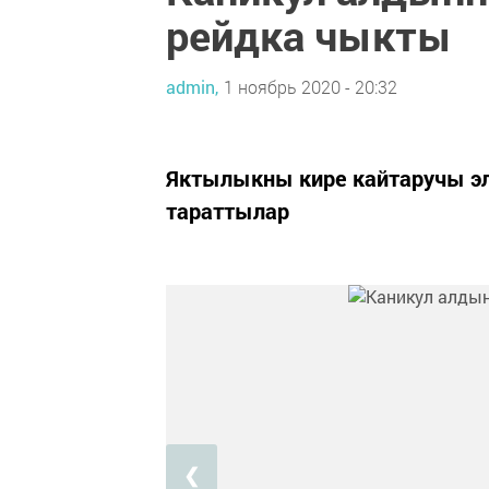
рейдка чыкты
admin,
1 ноябрь 2020 - 20:32
Яктылыкны кире кайтаручы эл
тараттылар
❮