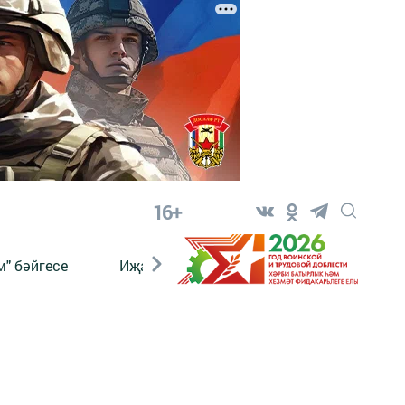
16+
" бәйгесе
Иҗат
Реклама
Онлайн язы