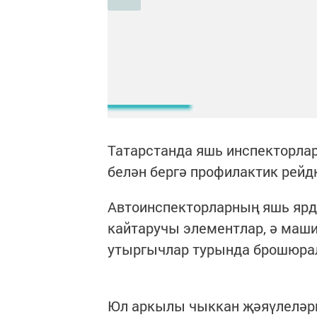
Татарстанда яшь инспекторла
белән бергә профилактик рейд
Автоинспекторларның яшь яр
кайтаручы элементлар, ә маши
утыргычлар турында брошюрал
Юл аркылы чыккан җәяүлеләрг