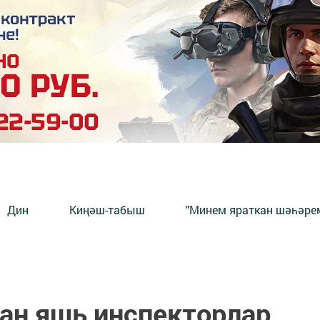
Дин
Киңәш-табыш
"Минем яраткан шәһәрем
ан яшь инспекторлар