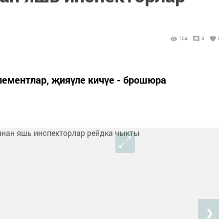
704
0
ементлар, җияүле кичүе - брошюра
❯