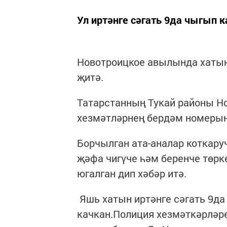
Ул иртәнге сәгать 9да чыгып к
Новотроицкое авылында хатын
җитә.
Татарстанның Тукай районы Н
хезмәтләрнең бердәм номерына
Борчылган ата-аналар коткару
җәфа чигүче һәм беренче төрк
югалган дип хәбәр итә.
Яшь хатын иртәнге сәгать 9да
качкан.Полиция хезмәткәрләре