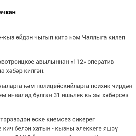
ачкан
-кыз өйдән чыгып китә һәм Чаллыга килеп
овотроицкое авылыннан «112» оператив
 хәбәр килгән.
чыларга һәм полицейскийларга психик чирдән
ем инвалид булган 31 яшьлек кызы хәбәрсез
 тәрәзәдән өске киемсез сикереп
 кич белән хатын - кызны элеккеге яшәү