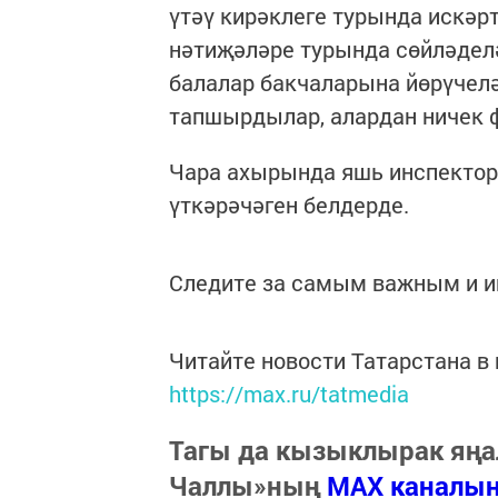
үтәү кирәклеге турында искәр
нәтиҗәләре турында сөйләдел
балалар бакчаларына йөрүчел
тапшырдылар, алардан ничек 
Чара ахырында яшь инспекто
үткәрәчәген белдерде.
Следите за самым важным и 
Читайте новости Татарстана 
https://max.ru/tatmedia
Тагы да кызыклырак яңа
Чаллы»ның
MAX каналы