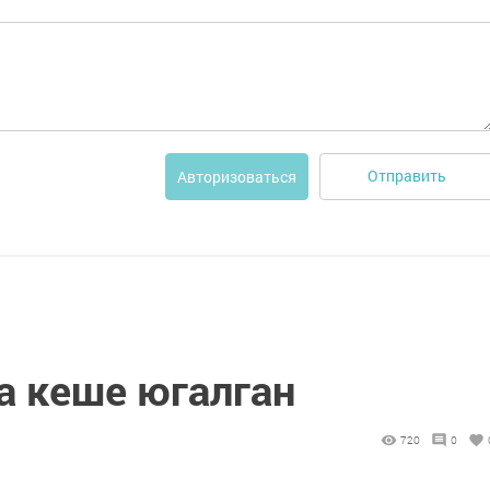
Отправить
Авторизоваться
а кеше югалган
720
0