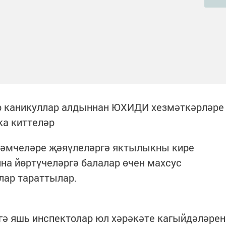
р каникуллар алдыннан ЮХИДИ хезмәткәрләре
ка киттеләр
дәмчеләре җәяүлеләргә яктылыкны кире
на йөртүчеләргә балалар өчен махсус
ар тараттылар.
ә яшь инспектолар юл хәрәкәте кагыйдәләрен