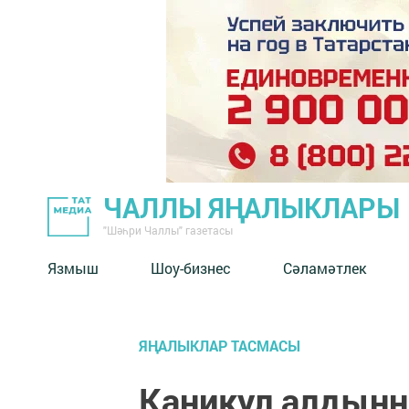
ЧАЛЛЫ ЯҢАЛЫКЛАРЫ
"Шәһри Чаллы" газетасы
Язмыш
Шоу-бизнес
Сәламәтлек
ЯҢАЛЫКЛАР ТАСМАСЫ
Каникул алдынн