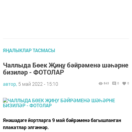
ЯҢАЛЫКЛАР ТАСМАСЫ
Чаллыда Бөек Җиңү бәйрәменә шәһәрне
бизиләр - ФОТОЛАР
автор,
5 май 2022 - 15:10
843
0
0
Янәшәдәге йортларга 9 май бәйрәменә багышланган
плакатлар элгәннәр.