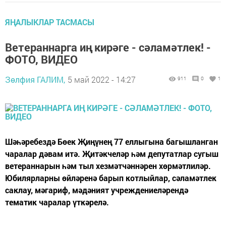
ЯҢАЛЫКЛАР ТАСМАСЫ
Ветераннарга иң кирәге - сәламәтлек! -
ФОТО, ВИДЕО
Зөлфия ГАЛИМ,
5 май 2022 - 14:27
911
0
1
Шәһәребездә Бөек Җиңүнең 77 еллыгына багышланган
чаралар дәвам итә. Җитәкчеләр һәм депутатлар сугыш
ветераннарын һәм тыл хезмәтчәннәрен хөрмәтлиләр.
Юбилярларны өйләренә барып котлыйлар, сәламәтлек
саклау, мәгариф, мәдәният учреждениеләрендә
тематик чаралар үткәрелә.