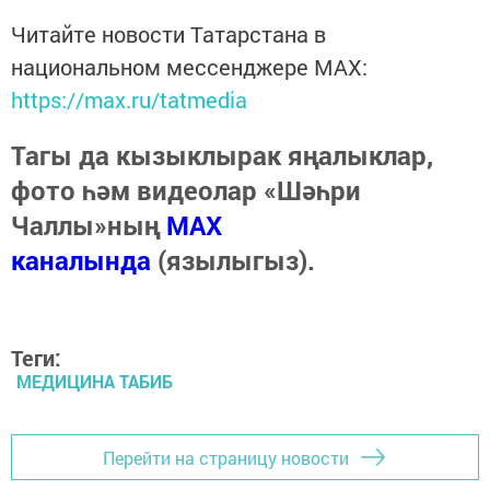
Читайте новости Татарстана в
национальном мессенджере MАХ:
https://max.ru/tatmedia
Тагы да кызыклырак яңалыклар,
фото һәм видеолар «Шәһри
Чаллы»ның
MAX
каналында
(язылыгыз).
Теги:
МЕДИЦИНА ТАБИБ
Перейти на страницу новости