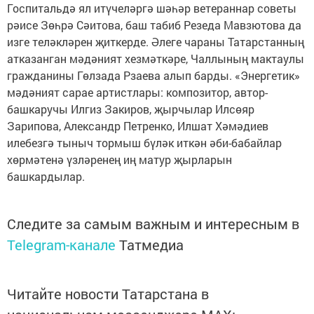
Госпитальдә ял итүчеләргә шәһәр ветераннар советы
рәисе Зөһрә Сәитова, баш табиб Резеда Мавзютова да
изге теләкләрен җиткерде. Әлеге чараны Татарстанның
атказанган мәдәният хезмәткәре, Чаллының мактаулы
гражданины Гөлзада Рзаева алып барды. «Энергетик»
мәдәният сарае артистлары: композитор, автор-
башкаручы Илгиз Закиров, җырчылар Илсөяр
Зарипова, Александр Петренко, Илшат Хәмәдиев
илебезгә тыныч тормыш бүләк иткән әби-бабайлар
хөрмәтенә үзләренең иң матур җырларын
башкардылар.
Следите за самым важным и интересным в
Telegram-канале
Татмедиа
Читайте новости Татарстана в