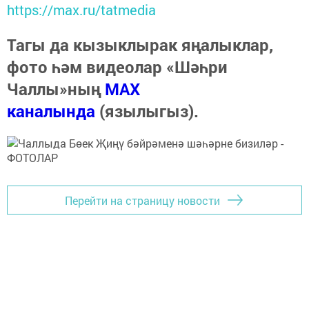
https://max.ru/tatmedia
Тагы да кызыклырак яңалыклар,
фото һәм видеолар «Шәһри
Чаллы»ның
MAX
каналында
(язылыгыз).
Перейти на страницу новости