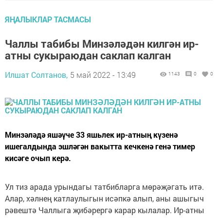
ЯҢАЛЫКЛАР ТАСМАСЫ
Чаллы табибы Минзәләдән килгән ир-
атны сукыраюдан саклап калган
Илшат Солтанов,
5 май 2022 - 13:49
1143
0
0
Минзәләдә яшәүче 33 яшьлек ир-атның күзенә
ишегалдында эшләгән вакытта кечкенә генә тимер
кисәге очып керә.
Ул тиз арада урындагы татбибларга мөрәҗәгать итә.
Алар, хәлнең катлаулыгын исәпкә алып, аны ашыгыч
рәвештә Чаллыга җибәрергә карар кылалар. Ир-атны