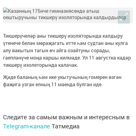
Тикшерүчеләр аны тикшерү изоляторында калдыру
үтенече белән мөрәҗәгать итте һәм судтан аны кулга
алу вакытын тагын өч айга озайтуны сорады,
гаепләнүче моңа каршы килмәде. Ул 11 августка кадәр
тикшерү изоляторында калачак.
Җиде баланың һәм ике укытучының гомерен өзгән
фаҗига узган елның 11 маенда булган иде.
Следите за самым важным и интересным в
Telegram-канале
Татмедиа