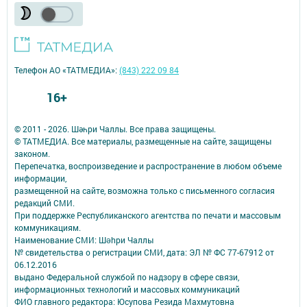
Телефон АО «ТАТМЕДИА»:
(843) 222 09 84
16+
© 2011 - 2026. Шәһри Чаллы. Все права защищены.
© ТАТМЕДИА. Все материалы, размещенные на сайте, защищены
законом.
Перепечатка, воспроизведение и распространение в любом объеме
информации,
размещенной на сайте, возможна только с письменного согласия
редакций СМИ.
При поддержке Республиканского агентства по печати и массовым
коммуникациям.
Наименование СМИ: Шəhри Чаллы
№ свидетельства о регистрации СМИ, дата: ЭЛ № ФС 77-67912 от
06.12.2016
выдано Федеральной службой по надзору в сфере связи,
информационных технологий и массовых коммуникаций
ФИО главного редактора: Юсупова Резида Махмутовна