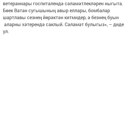
ветераннары госпиталендә сәламәтлекләрен ныгыта.
Бөек Ватан сугышының авыр еллары, бомбалар
шартлавы сезнең йөрәктән китмидер, ә безнең буын
аларны хәтерендә саклый. Сәламәт булыгыз», – диде
ул.