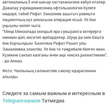
автокаланың 5 нче шәһәр хастаханәсенә кабул итәләр.
Дәвалау учреждениесенең офтольмология бүлеге
мөдире, табиб Рифат Замалиев ашыгыч рәвештә
пациентның күз алмасына операция ясый. Ул бик
уңышлы килеп чыга.
“Миңа Минзәләдә мондый яра сукыраюга китерергә
мөмкин дип, кисәтеп җибәрделәр. Шуңа да мин башта
бик борчылдым. Бәхетемә Рифат Рәшит улы
Замалиевка эләктем. Ул бик тә тәҗрибәле белгеч икән.
Күземне саклап калганы өчен аңа чиксез рәхмәтлемен”,
- ди Алмаз.
Фото: Чаллының сәламәтлек саклау идарәсеннән
алынды
Следите за самым важным и интересным в
Telegram-канале
Татмедиа