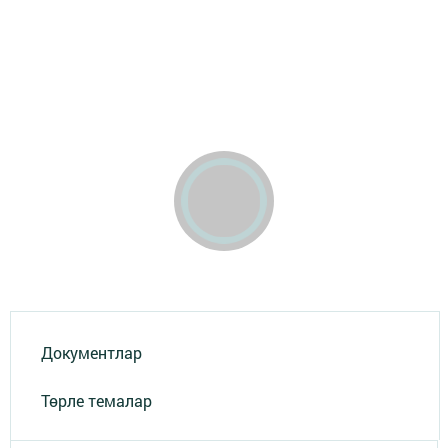
Документлар
Төрле темалар