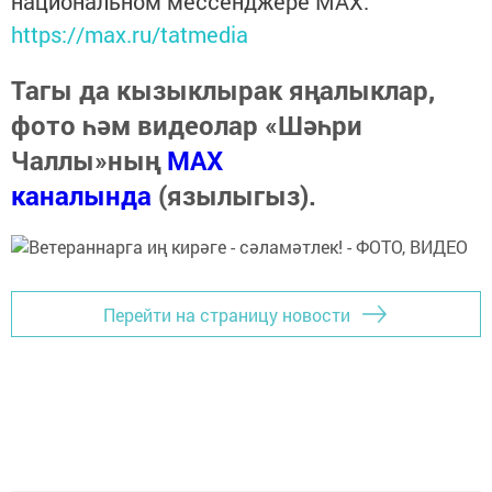
национальном мессенджере MАХ:
https://max.ru/tatmedia
Тагы да кызыклырак яңалыклар,
фото һәм видеолар «Шәһри
Чаллы»ның
MAX
каналында
(язылыгыз).
Перейти на страницу новости