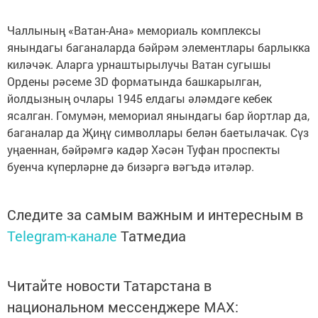
Чаллының «Ватан-Ана» мемориаль комплексы
янындагы баганаларда бәйрәм элементлары барлыкка
киләчәк. Аларга урнаштырылучы Ватан сугышы
Ордены рәсеме 3D форматында башкарылган,
йолдызның очлары 1945 елдагы әләмдәге кебек
ясалган. Гомумән, мемориал янындагы бар йортлар да,
баганалар да Җиңү символлары белән баетылачак. Сүз
уңаеннан, бәйрәмгә кадәр Хәсән Туфан проспекты
буенча күперләрне дә бизәргә вәгъдә итәләр.
Следите за самым важным и интересным в
Telegram-канале
Татмедиа
Читайте новости Татарстана в
национальном мессенджере MАХ: