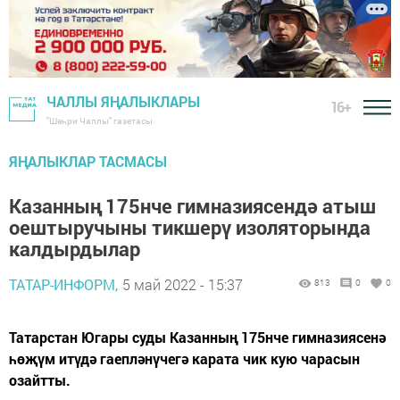
ЧАЛЛЫ ЯҢАЛЫКЛАРЫ
16+
"Шәһри Чаллы" газетасы
ЯҢАЛЫКЛАР ТАСМАСЫ
Казанның 175нче гимназиясендә атыш
оештыручыны тикшерү изоляторында
калдырдылар
ТАТАР-ИНФОРМ,
5 май 2022 - 15:37
813
0
0
Татарстан Югары суды Казанның 175нче гимназиясенә
һөҗүм итүдә гаепләнүчегә карата чик кую чарасын
озайтты.