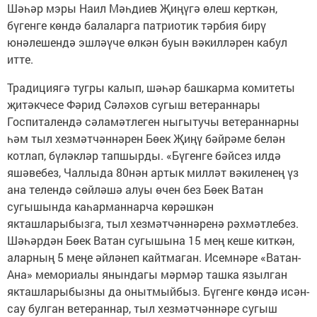
Шәһәр мэры Наил Мәһдиев Җиңүгә өлеш керткән,
бүгенге көндә балаларга патриотик тәрбия бирү
юнәлешендә эшләүче өлкән буын вәкилләрен кабул
итте.
Традициягә тугры калып, шәһәр башкарма комитеты
җитәкчесе Фәрид Сәләхов сугыш ветераннары
Госпиталендә сәламәтлеген ныгытучы ветераннарны
һәм тыл хезмәтчәннәрен Бөек Җиңү бәйрәме белән
котлап, бүләкләр тапшырды. «Бүгенге бәйсез илдә
яшәвебез, Чаллыда 80нән артык милләт вәкиленең үз
ана телендә сөйләшә алуы өчен без Бөек Ватан
сугышында каһарманнарча көрәшкән
якташларыбызга, тыл хезмәтчәннәренә рәхмәтлебез.
Шәһәрдән Бөек Ватан сугышына 15 мең кеше киткән,
аларның 5 меңе әйләнеп кайтмаган. Исемнәре «Ватан-
Ана» мемориалы янындагы мәрмәр ташка язылган
якташларыбызны да онытмыйбыз. Бүгенге көндә исән-
сау булган ветераннар, тыл хезмәтчәннәре сугыш