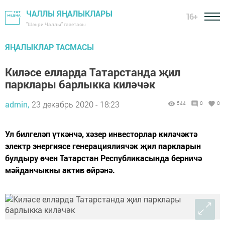
ЧАЛЛЫ ЯҢАЛЫКЛАРЫ
16+
"Шәһри Чаллы" газетасы
ЯҢАЛЫКЛАР ТАСМАСЫ
Киләсе елларда Татарстанда җил
парклары барлыкка киләчәк
admin,
23 декабрь 2020 - 18:23
544
0
0
Ул билгеләп үткәнчә, хәзер инвесторлар киләчәктә
электр энергиясе генерациялиячәк җил паркларын
булдыру өчен Татарстан Республикасында берничә
мәйданчыкны актив өйрәнә.