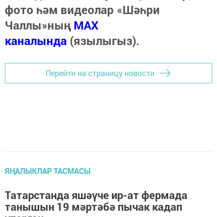
фото һәм видеолар «Шәһри
Чаллы»ның
MAX
каналында
(язылыгыз).
Перейти на страницу новости
ЯҢАЛЫКЛАР ТАСМАСЫ
Татарстанда яшәүче ир-ат фермада
танышын 19 мәртәбә пычак кадап