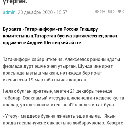
үтергән.
admin,
23 декабрь 2020 - 15:57
596
0
0
Бу хакта «Татар-информ»га Россия Тикшерү
комитетының Татарстан буенча җитәкчесенең өлкән
ярдәмчесе Андрей Шептицкий әйтте.
Тата-информ хәбәр иткәнчә, Алексеевск районындагы
фермада дүрт эшче эчеп утырган. Шунда ике ир-ат
арасында ызгыш чыккан, нәтиҗәдә бер ир-ат
икенчесенә 19 мәртәбә пычак кадаган.
Һәлак булган ир-атның мәетен 21 декабрь төнендә
табалар. Озакламый үтерүдә шикләнелгән кешене кулга
алалар, ул элек хөкем ителгән 42 яшьлек ир-ат була.
«Үтерү» маддәсе буенча җинаять эше ачыла. Якын
арада гаепләнүчене сак астына җибәрәчәкләр. Хәзерге