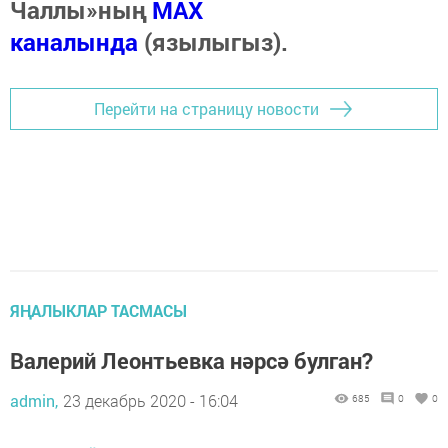
Чаллы»ның
MAX
каналында
(язылыгыз).
Перейти на страницу новости
ЯҢАЛЫКЛАР ТАСМАСЫ
Валерий Леонтьевка нәрсә булган?
admin,
23 декабрь 2020 - 16:04
685
0
0