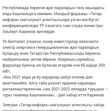
Республикада беренче җил паркларын төзү якындагы
елда башланырга мөмкин. Мондый фаразны «Татар-
информ» мәгълүмат агентлыгында узган матбугат
конференциясендә ТР сәнәгать һәм сәүдә министры
Альберт Кәримов җиткерде.
Ул билгеләп үткәнчә, хәзер инвесторлар киләчәктә
электр энергиясе генерациялиячәк җил паркларын
булдыру өчен Татарстан Республикасында берничә
мәйданчыкны актив өйрәнә. Аларның һәркайсы,
фаразлар буенча, ия булачак егәрлек нче 60 кадәр 200
мВт.
«Без 2021 елда ук бу карарлар кабул ителер дип
өметләнәбез. Алга таба дәүләт ярдәме чаралары
рәсмиләштереләчәк, һәм 2021-2022 елларда турыдан —
туры төзелеш башланачак», - дип хәбәр итте Кәримов.
Элегрәк «Татар-информ» мәгълүмат агентлыгы хәбәр
иткәнчә, республикада ветропарклар проектының