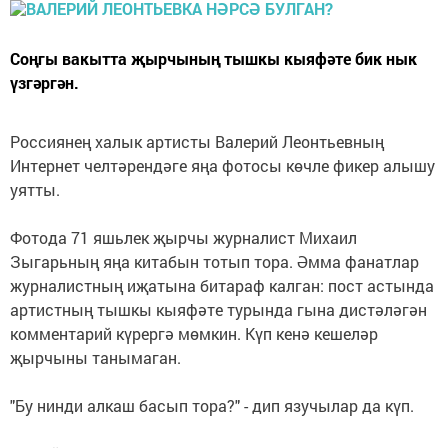
Соңгы вакытта җырчының тышкы кыяфәте бик нык
үзгәргән.
Россиянең халык артисты Валерий Леонтьевның
Интернет челтәрендәге яңа фотосы көчле фикер алышу
уятты.
Фотода 71 яшьлек җырчы журналист Михаил
Зыгарьның яңа китабын тотып тора. Әмма фанатлар
журналистның иҗатына битараф калган: пост астында
артистның тышкы кыяфәте турында гына дистәләгән
комментарий күрергә мөмкин. Күп кенә кешеләр
җырчыны танымаган.
"Бу нинди алкаш басып тора?" - дип язучылар да күп.