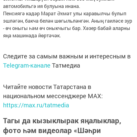
автомобильгә ия булуына инана.
Пенсиягә кадәр Марат Әхмәт улы каравылчы булып
эшләгән, бакча белән шөгыльләнгән. Аның гаиләсе зур
- өч оныгы һәм өч оныкчыгы бар. Хәзер бабай аларны
яңа машинада йөртәчәк.
Следите за самым важным и интересным в
Telegram-канале
Татмедиа
Читайте новости Татарстана в
национальном мессенджере MАХ:
https://max.ru/tatmedia
Тагы да кызыклырак яңалыклар,
фото һәм видеолар «Шәһри