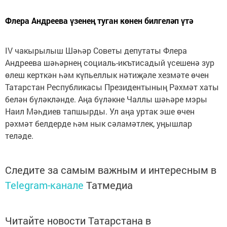
Флера Андреева үзенең туган көнен билгеләп үтә
IV чакырылыш Шәһәр Советы депутаты Флера
Андреева шәһәрнең социаль-икътисадый үсешенә зур
өлеш керткән һәм күпьеллык нәтиҗәле хезмәте өчен
Татарстан Республикасы Президентының Рәхмәт хаты
белән бүләкләнде. Аңа бүләкне Чаллы шәһәре мэры
Наил Мәһдиев тапшырды. Ул аңа уртак эше өчен
рәхмәт белдерде һәм нык сәламәтлек, уңышлар
теләде.
Следите за самым важным и интересным в
Telegram-канале
Татмедиа
Читайте новости Татарстана в