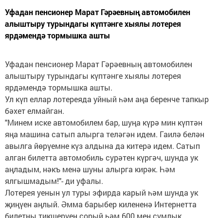
Уфадан пенсионер Марат Гәрәевның автомобилен
алыштыру турындагы күптәнге хыялы лотерея
ярдәмендә тормышка ашты
Уфадан пенсионер Марат Гәрәевның автомобилен
алыштыру турындагы күптәнге хыялы лотерея
ярдәмендә тормышка ашты.
Ул күп еллар лотереяда уйный һәм аңа беренче тапкыр
бәхет елмайган.
"Минем иске автомобилем бар, шуңа күрә мин күптән
яңа машина сатып алырга теләгән идем. Гаилә белән
авылга йөрүемне күз алдына да китерә идем. Сатып
алган билетта автомобиль сурәтен күргәч, шунда ук
аңладым, нәкъ менә шуны алырга кирәк. Һәм
ялгышмадым!"- ди уфалы.
Лотерея уенын ул туры эфирда карый һәм шунда ук
җиңүен аңлый. Әмма барыбер килененә Интернетта
билетны тикшерүен сорый һәм 600 мең сумлык