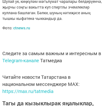
Шулай ук, киңкүләм мәгълүмат чаралары белдерүенчә,
җырчы соңгы вакытта күп спиртлы эчемлекләр
куллана башлаган. Бәлки, шуның нәтиҗәсе аның
тышкы кыфәтенә чыккандыр да.
Фото:
ctnews.ru
Следите за самым важным и интересным в
Telegram-канале
Татмедиа
Читайте новости Татарстана в
национальном мессенджере MАХ:
https://max.ru/tatmedia
Тагы да кызыклырак яңалыклар,