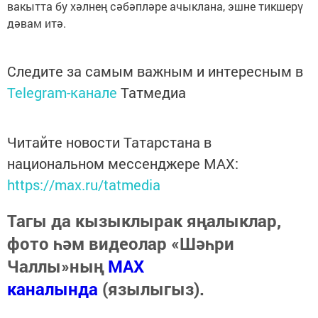
вакытта бу хәлнең сәбәпләре ачыклана, эшне тикшерү
дәвам итә.
Следите за самым важным и интересным в
Telegram-канале
Татмедиа
Читайте новости Татарстана в
национальном мессенджере MАХ:
https://max.ru/tatmedia
Тагы да кызыклырак яңалыклар,
фото һәм видеолар «Шәһри
Чаллы»ның
MAX
каналында
(язылыгыз).