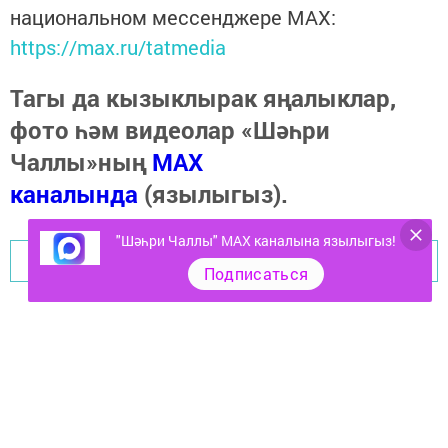
национальном мессенджере MАХ:
https://max.ru/tatmedia
Тагы да кызыклырак яңалыклар,
фото һәм видеолар «Шәһри
Чаллы»ның
MAX
каналында
(язылыгыз).
"Шәһри Чаллы" MAX каналына язылыгыз!
Перейти на страницу новости
Подписаться