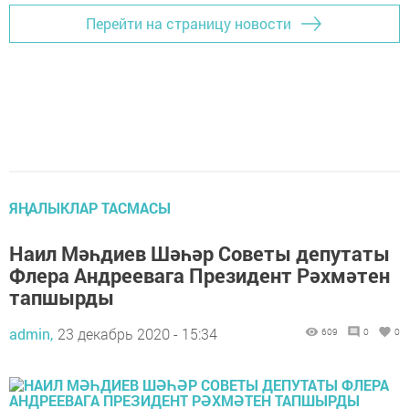
Перейти на страницу новости
ЯҢАЛЫКЛАР ТАСМАСЫ
Наил Мәһдиев Шәһәр Советы депутаты
Флера Андреевага Президент Рәхмәтен
тапшырды
admin,
23 декабрь 2020 - 15:34
609
0
0