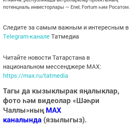
потенциаль инвесторлары — Enel, Fortum һәм Росатом.
Следите за самым важным и интересным в
Telegram-канале
Татмедиа
Читайте новости Татарстана в
национальном мессенджере MАХ:
https://max.ru/tatmedia
Тагы да кызыклырак яңалыклар,
фото һәм видеолар «Шәһри
Чаллы»ның
MAX
каналында
(язылыгыз).