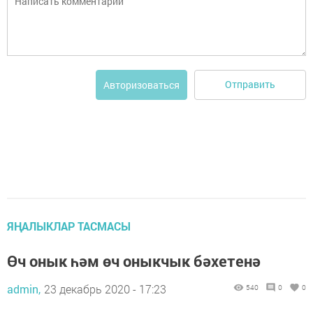
Отправить
Авторизоваться
ЯҢАЛЫКЛАР ТАСМАСЫ
Өч онык һәм өч оныкчык бәхетенә
admin,
23 декабрь 2020 - 17:23
540
0
0