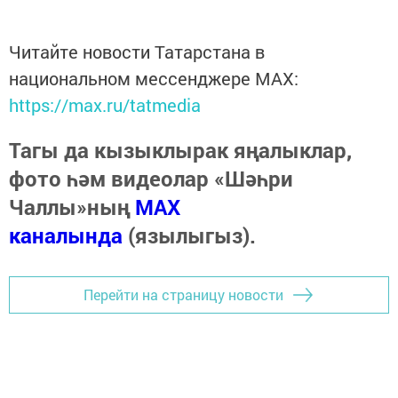
Читайте новости Татарстана в
национальном мессенджере MАХ:
https://max.ru/tatmedia
Тагы да кызыклырак яңалыклар,
фото һәм видеолар «Шәһри
Чаллы»ның
MAX
каналында
(язылыгыз).
Перейти на страницу новости