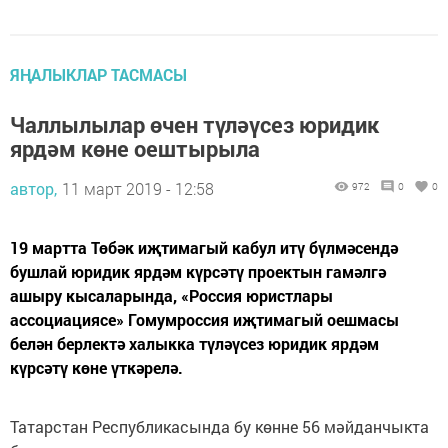
ЯҢАЛЫКЛАР ТАСМАСЫ
Чаллылылар өчен түләүсез юридик
ярдәм көне оештырыла
автор,
11 март 2019 - 12:58
972
0
0
19 мартта Төбәк иҗтимагый кабул итү бүлмәсендә
бушлай юридик ярдәм күрсәтү проектын гамәлгә
ашыру кысаларында, «Россия юристлары
ассоциациясе» Гомумроссия иҗтимагый оешмасы
белән берлектә халыкка түләүсез юридик ярдәм
күрсәтү көне үткәрелә.
Татарстан Республикасында бу көнне 56 мәйданчыкта