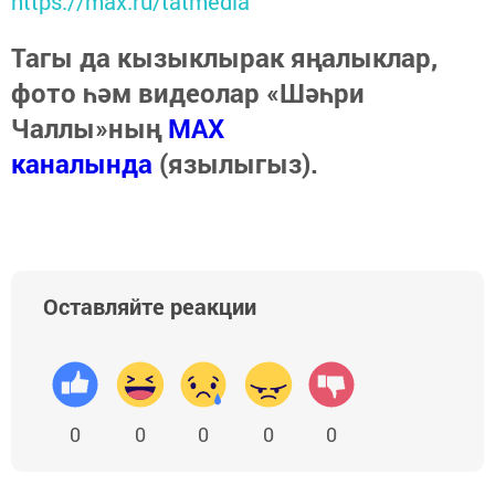
https://max.ru/tatmedia
Тагы да кызыклырак яңалыклар,
фото һәм видеолар «Шәһри
Чаллы»ның
MAX
каналында
(язылыгыз).
Оставляйте реакции
0
0
0
0
0