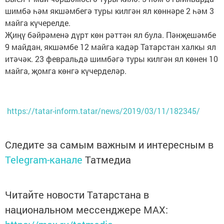
шимбә һәм якшәмбегә туры килгән ял көннәре 2 һәм 3
майга күчерелде.
Җиңү бәйрәменә дүрт көн рәттән ял була. Пәнҗешәмбе
9 майдан, якшәмбе 12 майга кадәр Татарстан халкы ял
итәчәк. 23 февральдә шимбәгә туры килгән ял көнен 10
майга, җомга көнгә күчерделәр.
https://tatar-inform.tatar/news/2019/03/11/182345/
Следите за самым важным и интересным в
Telegram-канале
Татмедиа
Читайте новости Татарстана в
национальном мессенджере MАХ: