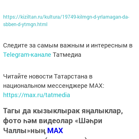
https://kiziltan.ru/kultura/19749-kilmgn-d-yrlamagan-da-
sbben-d-ytmgn.html
Следите за самым важным и интересным в
Telegram-канале
Татмедиа
Читайте новости Татарстана в
национальном мессенджере MАХ:
https://max.ru/tatmedia
Тагы да кызыклырак яңалыклар,
фото һәм видеолар «Шәһри
Чаллы»ның
MAX