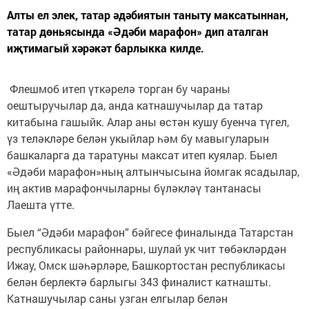
Алты ел элек, татар әдәбиятын таныту максатыннан,
татар дөньясында «Әдәби марафон» дип аталган
иҗтимагый хәрәкәт барлыкка килде.
Флешмоб итеп үткәрелә торган бу чараны
оештыручылар да, анда катнашучылар да татар
китабына гашыйк. Алар аны өстән кушу буенча түгел,
үз теләкләре белән укыйлар һәм бу мавыгуларын
башкаларга да таратуны максат итеп куялар. Быел
«Әдәби марафон»ның алтынчысына йомгак ясадылар,
иң актив марафончыларны бүләкләү тантанасы
Лаешта үтте.
Быел “Әдәби марафон” бәйгесе финалында Татарстан
республикасы районнары, шулай ук чит төбәкләрдән
Ижау, Омск шәһәрләре, Башкортостан республикасы
белән берлектә барлыгы 343 финалист катнашты.
Катнашучылар саны узган елгылар белән