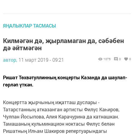
ЯҢАЛЫКЛАР ТАСМАСЫ
Килмәгән дә, җырламаган да, сәбәбен
дә әйтмәгән
автор,
11 март 2019 - 09:21
1075
0
0
Ришат Төхвәтуллинның концерты Казанда да шаулап-
гөрләп үткән.
Концертта җырчының иҗатташ дуслары -
Татарстанның атказанган артисты Филүс Каһиров,
Чулпан Йосыпова, Алия Карачурина да катнашкан.
Тамашаның кульминацион ноктасы Филүс белән
Ришатның Илһам Шакиров репертуарындагы