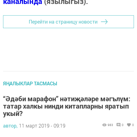
каналында
(язылыгыз).
Перейти на страницу новости
ЯҢАЛЫКЛАР ТАСМАСЫ
“Әдәби марафон” нәтиҗәләре мәгълүм:
татар халкы нинди китапларны яратып
укый?
автор,
11 март 2019 - 09:19
983
0
0