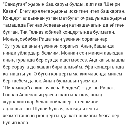
“Сандугач” җырын башкаруы булды, дип яза "Шәһри
Казан". Егетләр әлеге җырны искиткеч итеп башкарган.
Концерт алдыннан узган матбугат очрашуында җырчы
тамашада Гөлназ Асаеваның катнашачагын да әйткән
булган. Тик Гөлназ юбилей концертында булмаган.
Моның сәбәбен Ришатның үзеннән сораганнар.
"Бу турыда аның үзеннән сорагыз. Аның башында
нинди уйлардыр, белмим. Моннан соң минем авыздан
аның турында бер сүз дә ишетмәссез. Аңа кагылышлы
бер сорауга да җавап бирә алмыйм. Уфа концертында
катнашты ул. Ә бүген концертыма килмәвендә минем
бер гаебем дә юк. Аның булмавын үзем дә
“Пирамида”га килгәч кенә белдем", – дигән Ришат.
Гөлназ Асаеваның үзенә шалтыраткач, аның
журналистлар белән сөйләшергә теләмәве
аңлашылган. Шулай булгач, вәгъдә итеп тә
хезмәттәшенең концертында катнашмавы безгә сер
булып кала.