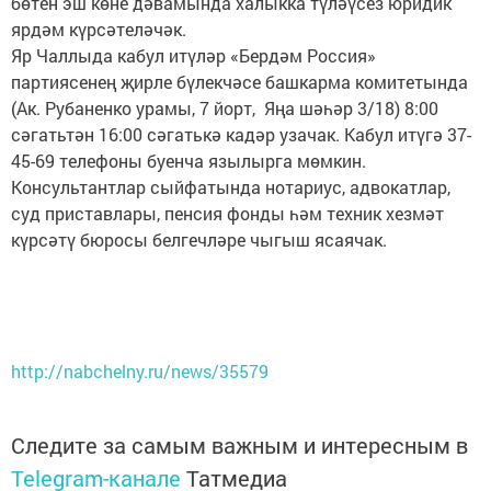
бөтен эш көне дәвамында халыкка түләүсез юридик
ярдәм күрсәтеләчәк.
Яр Чаллыда кабул итүләр «Бердәм Россия»
партиясенең җирле бүлекчәсе башкарма комитетында
(Ак. Рубаненко урамы, 7 йорт, Яңа шәһәр 3/18) 8:00
сәгатьтән 16:00 сәгатькә кадәр узачак. Кабул итүгә 37-
45-69 телефоны буенча язылырга мөмкин.
Консультантлар сыйфатында нотариус, адвокатлар,
суд приставлары, пенсия фонды һәм техник хезмәт
күрсәтү бюросы белгечләре чыгыш ясаячак.
http://nabchelny.ru/news/35579
Следите за самым важным и интересным в
Telegram-канале
Татмедиа