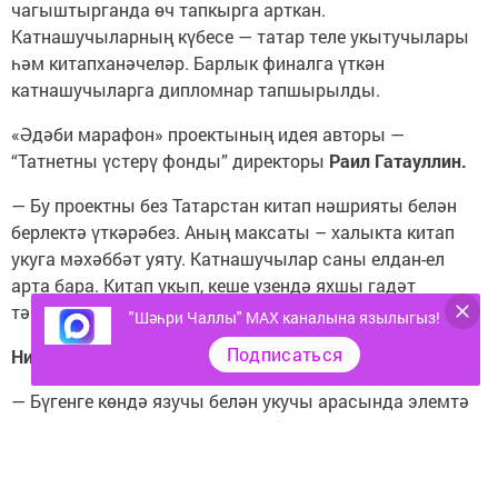
чагыштырганда өч тапкырга арткан.
Катнашучыларның күбесе — татар теле укытучылары
һәм китапханәчеләр. Барлык финалга үткән
катнашучыларга дипломнар тапшырылды.
«Әдәби марафон» проектының идея авторы —
“Татнетны үстерү фонды” директоры
Раил Гатауллин.
— Бу проектны без Татарстан китап нәшрияты белән
берлектә үткәрәбез. Аның максаты – халыкта китап
укуга мәхәббәт уяту. Катнашучылар саны елдан-ел
арта бара. Китап укып, кеше үзендә яхшы гадәт
тәрбияли, — дип аңлатты ул.
"Шәһри Чаллы" MAX каналына язылыгыз!
Подписаться
Нинди китаплар популяр?
— Бүгенге көндә язучы белән укучы арасында элемтә
булган китапларны күпләп укыйлар. Әгәр язучы халык
белән элемтәдә икән, аның китаплары һәрвакыт
укылачак. Әгәр дә ул язды да, укысыннар, ди икән,