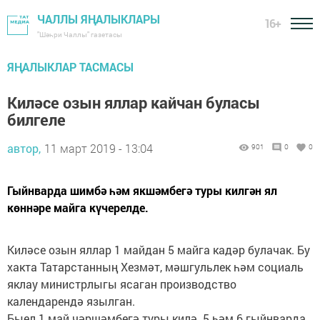
ЧАЛЛЫ ЯҢАЛЫКЛАРЫ
16+
"Шәһри Чаллы" газетасы
ЯҢАЛЫКЛАР ТАСМАСЫ
Киләсе озын яллар кайчан буласы
билгеле
автор,
11 март 2019 - 13:04
901
0
0
Гыйнварда шимбә һәм якшәмбегә туры килгән ял
көннәре майга күчерелде.
Киләсе озын яллар 1 майдан 5 майга кадәр булачак. Бу
хакта Татарстанның Хезмәт, мәшгульлек һәм социаль
яклау министрлыгы ясаган производство
календарендә язылган.
Быел 1 май чәршәмбегә туры килә. 5 һәм 6 гыйнварда