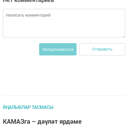
Отправить
Авторизоваться
ЯҢАЛЫКЛАР ТАСМАСЫ
КАМАЗга – дәүләт ярдәме