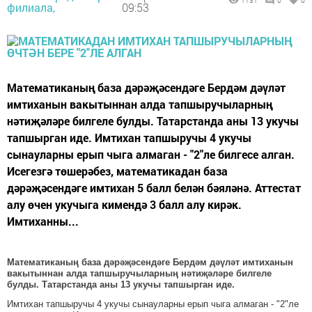
1131
0
0
филиала,
09:53
Математиканың база дәрәҗәсендәге Бердәм дәүләт
имтиханын вакытыннан алда тапшыручыларның
нәтиҗәләре билгеле булды. Татарстанда аны 13 укучы
тапшырган иде. Имтихан тапшыручы 4 укучы
сынауларны ерып чыга алмаган - "2"ле билгесе алган.
Исегезгә төшерәбез, математикадан база
дәрәҗәсендәге имтихан 5 балл белән бәяләнә. Аттестат
алу өчен укучыга кимендә 3 балл алу кирәк.
Имтиханны...
Математиканың база дәрәҗәсендәге Бердәм дәүләт имтиханын
вакытыннан алда тапшыручыларның нәтиҗәләре билгеле
булды. Татарстанда аны 13 укучы тапшырган иде.
Имтихан тапшыручы 4 укучы сынауларны ерып чыга алмаган - "2"ле