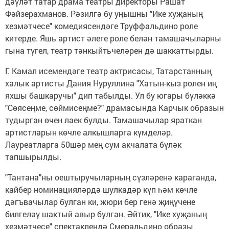
дәүләт татар драма театры директоры Рашат
Фәйзерахманов. Рәзилгә бу уңышны "Ике хуҗаның
хезмәтчесе" комедиясендәге Труффальдино роле
китерде. Яшь артист әлеге роле белән тамашачыларны
гына түгел, театр тәнкыйтьчеләрен дә шаккаттырды.
Г. Камал исемендәге театр актрисасы, Татарстанның
халык артисты Дания Нуруллина "Хатын-кыз ролен иң
яхшы башкаручы" дип табылды. Ул бу югары бүләккә
"Сөясеңме, сөймисеңме?" драмасында Карчык образын
тудырган өчен лаек булды. Тамашачылар яраткан
артистларын көчле алкышларга күмделәр.
Лауреатларга 50шәр мең сум акчалата бүләк
тапшырылды.
"Тантана"ны оештыручыларның сүзләренә караганда,
кайбер номинацияләрдә шулкадәр күп һәм көчле
дәгъвачылар булган ки, жюри бер генә җиңүчене
билгеләү шактый авыр булган. Әйтик, "Ике хуҗаның
хезмәтчесе" спектаклендә Смеральдино образы