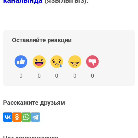
каналында
(язылыгыз).
Оставляйте реакции
0
0
0
0
0
Расскажите друзьям
Нет комментариев