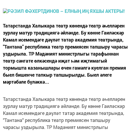
Татарстанда Халыкара театр көнендә театр әһелләрен
зурлау матур традициягә әйләнде. Бу көнне Гаиләскәр
Камал исемендәге дәүләт татар академия театрында,
"Тантана" республика театр премиясен тапшыру чарасы
уздырыла. ТР Мәдәният министрлыгы тарафыннан
театр сәнгате өлкәсендә иҗат һәм иҗтимагый
тормышта казанышлары өчен гамәлгә куелган премия
быел бишенче тапкыр тапшырылды. Быел әлеге
мәртәбәле бүләккә...
Татарстанда Халыкара театр көнендә театр әһелләрен
зурлау матур традициягә әйләнде. Бу көнне Гаиләскәр
Камал исемендәге дәүләт татар академия театрында,
"Тантана" республика театр премиясен тапшыру
чарасы уздырыла. ТР Мәдәният министрлыгы