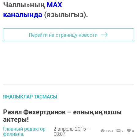
Чаллы»ның
MAX
каналында
(язылыгыз).
Перейти на страницу новости
ЯҢАЛЫКЛАР ТАСМАСЫ
Рәзил Фәхертдинов – елның иң яхшы
актеры!
Главный редактор
2 апрель 2015 -
1893
0
0
филиала,
08:07