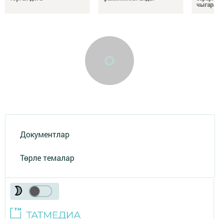
чыгара
Документлар
Төрле темалар