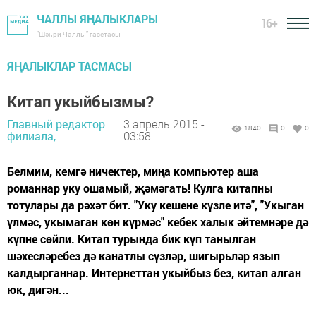
ЧАЛЛЫ ЯҢАЛЫКЛАРЫ
16+
"Шәһри Чаллы" газетасы
ЯҢАЛЫКЛАР ТАСМАСЫ
Китап укыйбызмы?
Главный редактор
3 апрель 2015 -
1840
0
0
филиала,
03:58
Белмим, кемгә ничектер, миңа компьютер аша
романнар уку ошамый, җәмәгать! Кулга китапны
тотулары да рәхәт бит. "Уку кешене күзле итә", "Укыган
үлмәс, укымаган көн күрмәс" кебек халык әйтемнәре дә
күпне сөйли. Китап турында бик күп танылган
шәхесләребез дә канатлы сүзләр, шигырьләр язып
калдырганнар. Интернеттан укыйбыз без, китап алган
юк, дигән...