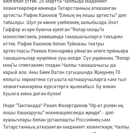
билгеләп үттек. 25 мартта Чаллыда мәдәният
хезмәткәрләре көнендә Татарстанның атказанган
артисты Рафик Каюмов "Елның иң яхшы артисты" дип
табылды. Шул ук көнне үзебезнең залыбызда Әхәт
Гаффар әсәре буенча куелган "Язлар моңы"н
моноспектакль рәвешендә тамашачыларга тәкъдим
иттек. Рафик Каюмов белән Туймазы театры
артисткасы Римма Ключарева уйнаган әлеге премьера
тамашачылар күңеленә хуш килде. Сүз уңаеннан, "Язлар
моң"ы спектаклен тиздән Чаллы тамашачысы да
карый ала. Аны Бөек Ватан сугышында Җиңүнең 70
еллыгы хөрмәтенә сугышта катнашучыларга һәм тыл
хезмәтчәннәренә күрсәтергә җыенабыз. Бу өлкән
буынга менә дигән бүләк!
Инде "Тантанада" Рәзил Фәхертдинов "Ир-ат ролен иң
яхшы башкаручы" номинациясендә җиңде", - дип
куанычлары белән уртаклашты Россиянең һәм
Татарстанның атказанган мәдәният хезмәткәре, Чаллы