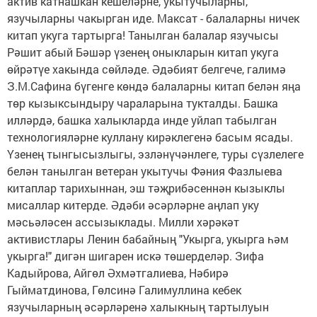
актив катнашкан кешеләрне, укытучыларны,
язучыларны чакырган иде. Максат - балаларны ничек
китап укуга тартырга! Танылган балалар язучысы
Рәшит абый Бәшәр үзенең оныкларын китап укуга
өйрәтүе хакында сөйләде. Әдәбият белгече, галимә
З.М.Сафина бүгенге көндә балаларны китап белән яңа
төр кызыксындыру чараларына тукталды. Башка
илләрдә, башка халыкларда инде уйлап табылган
технологияләрне куллану кирәклегенә басым ясады.
Үзенең тынгысызлыгы, эзләнүчәнлеге, туры сүзлелеге
белән танылган ветеран укытучы Фәния Фазлыева
китаплар тарихыннан, эш тәҗрибәсеннән кызыклы
мисаллар китерде. Әдәби әсәрләрне аңлап уку
мәсьәләсен ассызыклады. Милли хәрәкәт
активистлары Ленин бабайның "Укырга, укырга һәм
укырга!" дигән шигарен искә төшерделәр. Зифа
Кадыйрова, Айгөл Әхмәтгалиева, Нәбирә
Гыйматдинова, Гөлсинә Галимуллина кебек
язучыларның әсәрләренә халыкның тартылуын