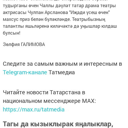
тудырганы өчен Чаллы дәүләт татар драма театры
актрисасы Чулпан Арсланова "Иҗади үсеш өчен"
махсус приз белән бүләкләнде. Театрыбызның
талантлы яшьләренә киләчәктә дә уңышлар юлдаш
булсын!
Зөлфия ГАЛИМОВА
Следите за самым важным и интересным в
Telegram-канале
Татмедиа
Читайте новости Татарстана в
национальном мессенджере MАХ:
https://max.ru/tatmedia
Тагы да кызыклырак яңалыклар,