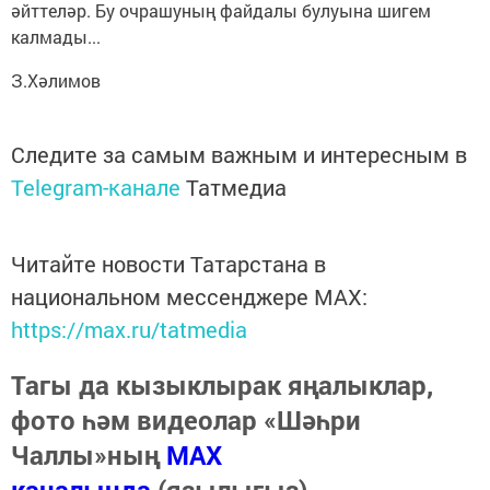
әйттеләр. Бу очрашуның файдалы булуына шигем
калмады...
З.Хәлимов
Следите за самым важным и интересным в
Telegram-канале
Татмедиа
Читайте новости Татарстана в
национальном мессенджере MАХ:
https://max.ru/tatmedia
Тагы да кызыклырак яңалыклар,
фото һәм видеолар «Шәһри
Чаллы»ның
MAX