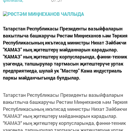
Татарстан Республикасы Президенты вазыйфаларын
вакытлыча башкаручы Рөстәм Миңнеханов һәм Төркия
Республикасының икътисад министры Нихат Зәйбәкчи
"КАМАЗ" ның җитештерү мәйданнарын карадылар.
"КАМАЗ" ның җитештерү корпусларында, фәнни-техник
үзәгендә, тапшырулар тартмасын җитештерүче уртак
предприятиедә, шулай ук "Мастер" Кама индустриаль
паркы мәйданчыгында булдылар.
Татарстан Республикасы Президенты вазыйфаларын
вакытлыча башкаручы Рөстәм Миңнеханов һәм Төркия
Республикасының икътисад министры Нихат Зәйбәкчи
"КАМАЗ" ның җитештерү мәйданнарын карадылар.
"КАМАЗ" ның җитештерү корпусларында, фәнни-техник
үзәгендә, тапшырулар тартмасын җитештерүче уртак