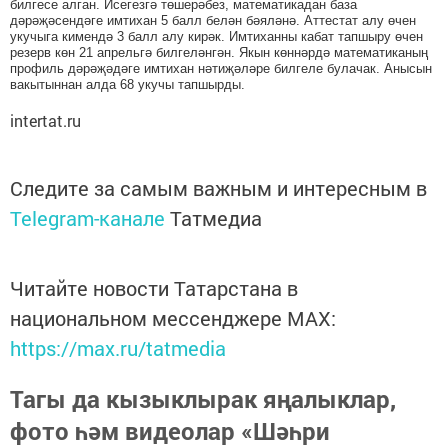
билгесе алган. Исегезгә төшерәбез, математикадан база
дәрәҗәсендәге имтихан 5 балл белән бәяләнә. Аттестат алу өчен
укучыга кимендә 3 балл алу кирәк. Имтиханны кабат тапшыру өчен
резерв көн 21 апрельгә билгеләнгән. Якын көннәрдә математиканың
профиль дәрәҗәдәге имтихан нәтиҗәләре билгеле булачак. Анысын
вакытыннан алда 68 укучы тапшырды.
intertat.ru
Следите за самым важным и интересным в
Telegram-канале
Татмедиа
Читайте новости Татарстана в
национальном мессенджере MАХ:
https://max.ru/tatmedia
Тагы да кызыклырак яңалыклар,
фото һәм видеолар «Шәһри