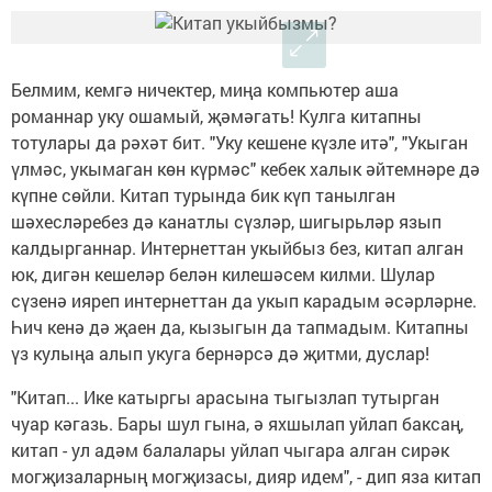
Белмим, кемгә ничектер, миңа компьютер аша
романнар уку ошамый, җәмәгать! Кулга китапны
тотулары да рәхәт бит. "Уку кешене күзле итә", "Укыган
үлмәс, укымаган көн күрмәс" кебек халык әйтемнәре дә
күпне сөйли. Китап турында бик күп танылган
шәхесләребез дә канатлы сүзләр, шигырьләр язып
калдырганнар. Интернеттан укыйбыз без, китап алган
юк, дигән кешеләр белән килешәсем килми. Шулар
сүзенә ияреп интернеттан да укып карадым әсәрләрне.
Һич кенә дә җаен да, кызыгын да тапмадым. Китапны
үз кулыңа алып укуга бернәрсә дә җитми, дуслар!
"Китап... Ике катыргы арасына тыгызлап тутырган
чуар кәгазь. Бары шул гына, ә яхшылап уйлап баксаң,
китап - ул адәм балалары уйлап чыгара алган сирәк
могҗизаларның могҗизасы, дияр идем", - дип яза китап