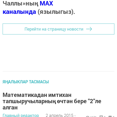
Чаллы»ның
MAX
каналында
(язылыгыз).
Перейти на страницу новости
ЯҢАЛЫКЛАР ТАСМАСЫ
Математикадан имтихан
тапшыручыларның өчтән бере "2"ле
алган
Главный редактор
2 апрель 2015 -