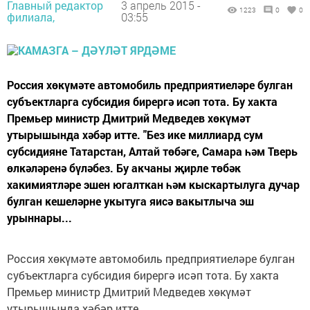
Главный редактор
3 апрель 2015 -
1223
0
0
филиала,
03:55
Россия хөкүмәте автомобиль предприятиеләре булган
субъектларга субсидия бирергә исәп тота. Бу хакта
Премьер министр Дмитрий Медведев хөкүмәт
утырышында хәбәр итте. "Без ике миллиард сум
субсидияне Татарстан, Алтай төбәге, Самара һәм Тверь
өлкәләренә бүләбез. Бу акчаны җирле төбәк
хакимиятләре эшен югалткан һәм кыскартылуга дучар
булган кешеләрне укытуга яисә вакытлыча эш
урыннары...
Россия хөкүмәте автомобиль предприятиеләре булган
субъектларга субсидия бирергә исәп тота. Бу хакта
Премьер министр Дмитрий Медведев хөкүмәт
утырышында хәбәр итте.