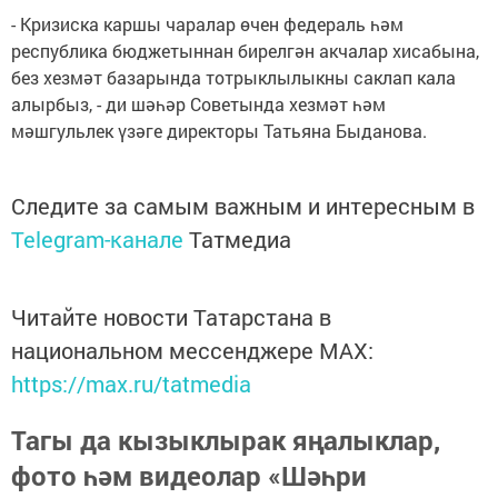
- Кризиска каршы чаралар өчен федераль һәм
республика бюджетыннан бирелгән акчалар хисабына,
без хезмәт базарында тотрыклылыкны саклап кала
алырбыз, - ди шәһәр Советында хезмәт һәм
мәшгульлек үзәге директоры Татьяна Быданова.
Следите за самым важным и интересным в
Telegram-канале
Татмедиа
Читайте новости Татарстана в
национальном мессенджере MАХ:
https://max.ru/tatmedia
Тагы да кызыклырак яңалыклар,
фото һәм видеолар «Шәһри