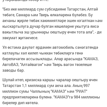
"Без ике миллиард сум субсидияне Татарстан, Алтай
төбәге, Самара һәм Тверь өлкәләренә бүләбез. Бу
акчаны җирле төбәк хакимиятләре эшен югалткан һәм
кыскартылуга дучар булган кешеләрне укытуга яисә
вакытлыча эш урыннары оештыру өчен тота ала", - ди
хөкүмәт җитәкчесе.
Ул өстәмә дәүләт ярдәмен автомобиль сәнәгатендә
катлаулы хәл килеп чыккан төбәкләргә генә
биреләчәген ассызыклады. Алар арасында "КАМАЗ,
АвтоВАЗ, "Алтайвагон" һәм Тверь вагон төзелеше
заводы бар.
Шулай итеп, кризиска каршы чаралар оештыру өчен
Татарстан 1,1 миллиард сум акча ала. Аның 997
миллион сумы Чаллының "КАМАЗ" һәм "РИАТ"
предприятиеләренә бүленә. "КАМАЗ"га 984 миллионы
бирелер дип көтелә.