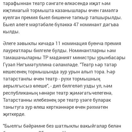
тарафыннан театр сәнгате өлкәсендә иҗат һәм
иҗтимагый тормышта казанышлары өчен гамәлгә
куелган премия быел бишенче тапкыр тапшырылды.
Быел әлеге мәртәбәле бүләккә 47 номинант дәгъва
кылды.
Әлеге зәвыклы кичәдә 11 номинация буенча премия
лауреатлары билгеле булды. Номинантларны һәм
тамашачыларны ТР мәдәният министры урынбасары
Гүзәл Нигъмәтуллина сәламләде. "Театр һәр татар
кешесенең тормышында зур урын алып тора. Һәр
татарстанлы өчен театр - рухи тормышның
аерылгысыз өлеше", - дип билгеләп узды ул, һәм
республиканың һөнәри театр җәмәгатьчелегенә,
Татарстанны илебезнең эре театр үзәге буларак
танытуга зур өлеш керткәннәре өчен рәхмәтен
җиткерде.
"Быелгы бәйрәмне без шатлыклы вакыйгалар белән