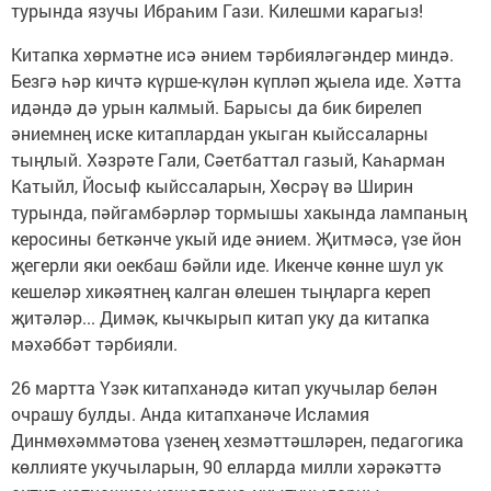
турында язучы Ибраһим Гази. Килешми карагыз!
Китапка хөрмәтне исә әнием тәрбияләгәндер миндә.
Безгә һәр кичтә күрше-күлән күпләп җыела иде. Хәтта
идәндә дә урын калмый. Барысы да бик бирелеп
әниемнең иске китаплардан укыган кыйссаларны
тыңлый. Хәзрәте Гали, Сәетбаттал газый, Каһарман
Катыйл, Йосыф кыйссаларын, Хөсрәү вә Ширин
турында, пәйгамбәрләр тормышы хакында лампаның
керосины беткәнче укый иде әнием. Җитмәсә, үзе йон
җегерли яки оекбаш бәйли иде. Икенче көнне шул ук
кешеләр хикәятнең калган өлешен тыңларга кереп
җитәләр... Димәк, кычкырып китап уку да китапка
мәхәббәт тәрбияли.
26 мартта Үзәк китапханәдә китап укучылар белән
очрашу булды. Анда китапханәче Исламия
Динмөхәммәтова үзенең хезмәттәшләрен, педагогика
көллияте укучыларын, 90 елларда милли хәрәкәттә