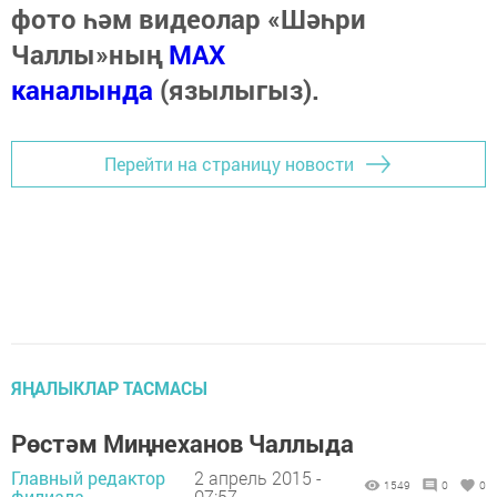
фото һәм видеолар «Шәһри
Чаллы»ның
MAX
каналында
(язылыгыз).
Перейти на страницу новости
ЯҢАЛЫКЛАР ТАСМАСЫ
Рөстәм Миңнеханов Чаллыда
Главный редактор
2 апрель 2015 -
1549
0
0
филиала,
07:57