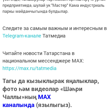
предприятиедә, шулай ук "Мастер" Кама индустриаль
паркы мәйданчыгында булдылар.
Следите за самым важным и интересным в
Telegram-канале
Татмедиа
Читайте новости Татарстана в
национальном мессенджере MАХ:
https://max.ru/tatmedia
Тагы да кызыклырак яңалыклар,
фото һәм видеолар «Шәһри
Чаллы»ның
MAX
каналында
(язылыгыз).