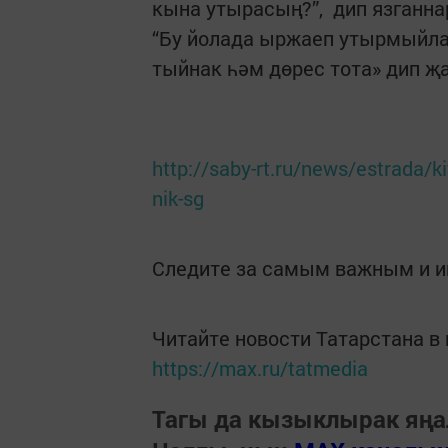
кына утырасың?”, дип язганна
“Бу йолада ыржаеп утырмыйлар
тыйнак һәм дөрес тота» дип җа
http://saby-rt.ru/news/estrada/k
nik-sg
Следите за самым важным и 
Читайте новости Татарстана 
https://max.ru/tatmedia
Тагы да кызыклырак яңа