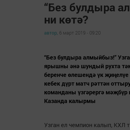
“Без булдыра ал
ни көтә?
автор,
6 март 2019 - 09:20
“Без булдыра алмыйбыз!” Узга
ярышны әнә шундый рухта т
беренче өлешендә үк җиңелүе 
кебек дүрт матч рәттән оттыр
команданы үзгәрергә мәҗбүр и
Казанда калырмы
Узган ел чемпион калып, КХЛ 