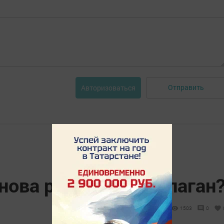
Отправить
Авторизоваться
нова рэп укый башлаган
1503
0