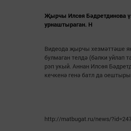
Җырчы Илсөя Бәдретдинова үз
урнаштыраган. Н
Видеода җырчы хезмәттәше як
булмаган телдә (бәлки уйлап т
рэп укый. Аннан Илсөя Бәдрет
кечкенә генә батл да оештыры
http://matbugat.ru/news/?id=24