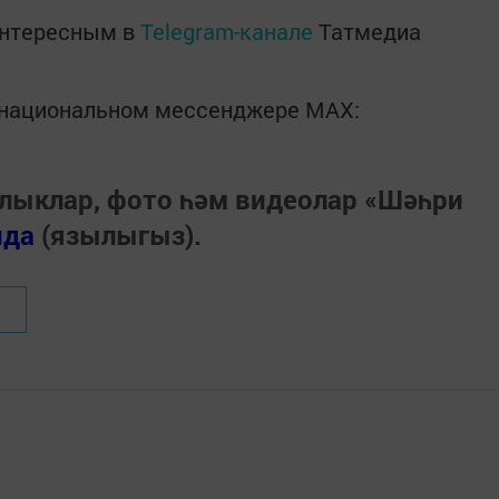
интересным в
Telegram-канале
Татмедиа
в национальном мессенджере MАХ:
лыклар, фото һәм видеолар «Шәһри
нда
(язылыгыз).