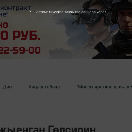
6
Автоматическое закрытие баннера через
Дин
Киңәш-табыш
"Минем яраткан шәһәрем
 җыенган Гөлсирин