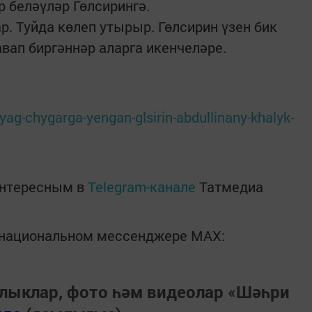
р беләүләр Гөлсирингә.
. Туйда көлеп утырыр. Гөлсирин үзен бик
вап биргәннәр аларга икенчеләре.
iyag-chygarga-yengan-glsirin-abdullinany-khalyk-
интересным в
Telegram-канале
Татмедиа
в национальном мессенджере MАХ:
лыклар, фото һәм видеолар «Шәһри