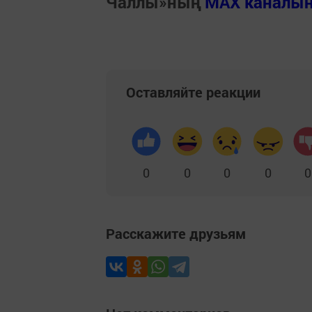
Чаллы»ның
MAX каналы
Оставляйте реакции
0
0
0
0
0
Расскажите друзьям