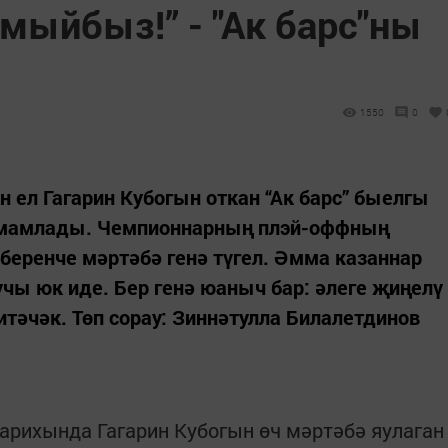
мыйбыз!” - "Ак барс"ны
1550
0
н ел Гагарин Кубогын откан “Ак барс” быелгы
әмамлады. Чемпионнарның плэй-оффның
беренче мәртәбә генә түгел. Әмма казаннар
учы юк иде. Бер генә юаныч бар: әлеге җиңелү
тәчәк. Төп сорау: Зиннәтулла Билалетдинов
тарихында Гагарин Кубогын өч мәртәбә яулаган