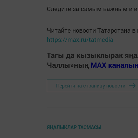
Следите за самым важным и 
Читайте новости Татарстана 
https://max.ru/tatmedia
Тагы да кызыклырак яңа
Чаллы»ның
MAX каналы
Перейти на страницу новости
ЯҢАЛЫКЛАР ТАСМАСЫ