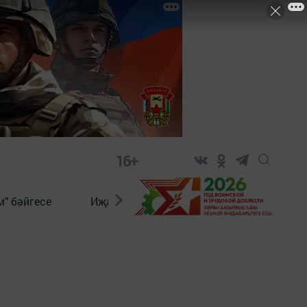
16+
" бәйгесе
Иҗат
Реклама
Онлайн язы