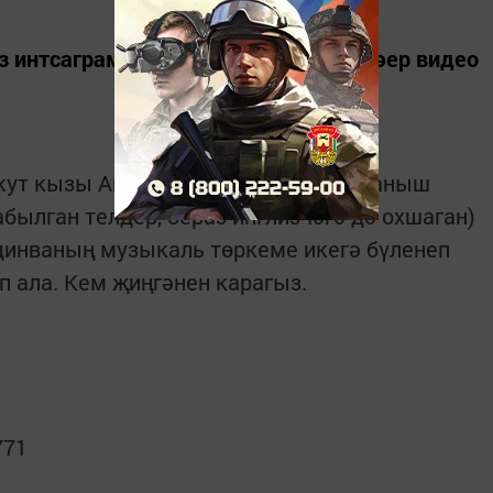
 интсаграмында күптән түгел бик сәер видео
ут кызы Аисахна белән ниндидер таныш
абылган телдер, бераз инглизчәгә дә охшаган)
динваның музыкаль төркеме икегә бүленеп
п ала. Кем җиңгәнен карагыз.
771