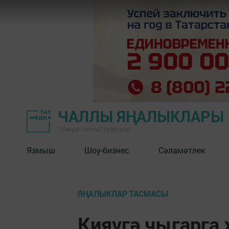
ЧАЛЛЫ ЯҢАЛЫКЛАРЫ
"Шәһри Чаллы" газетасы
Язмыш
Шоу-бизнес
Сәламәтлек
ЯҢАЛЫКЛАР ТАСМАСЫ
Кияүгә чыгарга