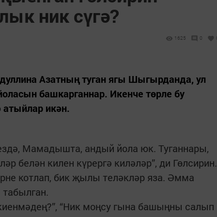
лык ник сүгә?
1625
0
бдуллина Азатның туган ягы Шыгырданда, ул
йоласын башкарганнар. Икенче төрле бу
ә атыйлар икән.
бездә, Мамадышта, андый йола юк. Туганнары,
әр белән килен күрергә киләләр”, ди Гөлсирин.
не котлап, бик җылы теләкләр яза. Әмма
 табылган.
 киенмәдең?”, “Ник моңсу гына башыңны салып