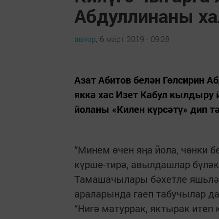
Абдуллинаны ха
автор,
6 март 2019 - 09:28
Азат Абитов белән Гөлсирин А
якка хас Изет Кабул кылдыру 
йоланы «Килен күрсәтү» дип т
“Минем өчен яңа йола, чөнки 
күрше-тирә, авылдашлар бүләкл
Тамашачылары бәхетле яшьләр
араларында гаеп табучылар да
“Нигә матуррак, яктырак итеп