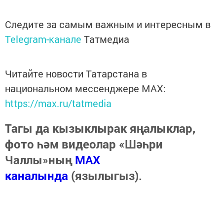
Следите за самым важным и интересным в
Telegram-канале
Татмедиа
Читайте новости Татарстана в
национальном мессенджере MАХ:
https://max.ru/tatmedia
Тагы да кызыклырак яңалыклар,
фото һәм видеолар «Шәһри
Чаллы»ның
MAX
каналында
(язылыгыз).