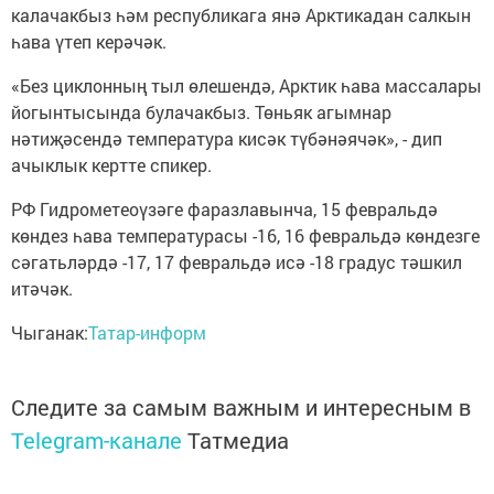
калачакбыз һәм республикага янә Арктикадан салкын
һава үтеп керәчәк.
«Без циклонның тыл өлешендә, Арктик һава массалары
йогынтысында булачакбыз. Төньяк агымнар
нәтиҗәсендә температура кисәк түбәнәячәк», - дип
ачыклык кертте спикер.
РФ Гидрометеоүзәге фаразлавынча, 15 февральдә
көндез һава температурасы -16, 16 февральдә көндезге
сәгатьләрдә -17, 17 февральдә исә -18 градус тәшкил
итәчәк.
Чыганак:
Татар-информ
Следите за самым важным и интересным в
Telegram-канале
Татмедиа