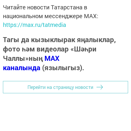
Читайте новости Татарстана в
национальном мессенджере MАХ:
https://max.ru/tatmedia
Тагы да кызыклырак яңалыклар,
фото һәм видеолар «Шәһри
Чаллы»ның
MAX
каналында
(язылыгыз).
Перейти на страницу новости