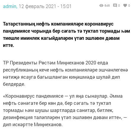
admin,
12 февраль 2021 - 15:01
646
0
0
Татарстанның нефть компанияләре коронавирус
пандемиясе чорында бер сәгать тә туктап тормады һәм
тиешле иминлек кагыйдәләрен үтәп эшләвен дәвам
итте.
ТР Президенты Рөстәм Миңнеханов 2020 елда
республиканың кече нефть компанияләре эшчәнлегенә
нәтиҗә ясауга багышланган киңәшмәдә шулай дип
белдерде.
«Коронавирус пандемиясе — ул яңа сынаулар. Әмма
нефть сәнәгате бер көн дә, бер сәгать тә туктап
тормады һәм шушы шартларда санитар, битлек,
дезинфекция таләпләрен үтәп эшләвен дәвам итте», —
дип искәртте Миңнеханов.