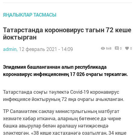
ЯҢАЛЫКЛАР ТАСМАСЫ
Татарстанда короновирус тагын 72 кеше
йоктырган
admin,
12 февраль 2021 - 14:09
648
0
0
Эпидемия башланганнан алып республикада
коронавирус инфекциясенең 17 026 очрагы теркәлгән.
Татарстанда соңгы тәүлектә Covid-19 коронавирус
инфекциясе йоктыруның 72 яңа очрагы ачыкланган.
ТР Сәламәтлек саклау министрлыгының матбугат
хезмәте хәбәр иткәнчә, аларның бөтенесе дә чирне
башка авырулар белән аралашу нәтиҗәсендә
эләктергән. «38 кеше хастаханәгә озатылган, 34 кеше