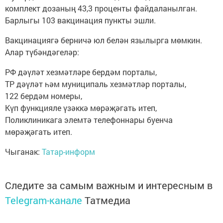
комплект дозаның 43,3 проценты файдаланылган.
Барлыгы 103 вакцинация пункты эшли.
Вакцинациягә берничә юл белән язылырга мөмкин.
Алар түбәндәгеләр:
РФ дәүләт хезмәтләре бердәм порталы,
ТР дәүләт һәм муниципаль хезмәтләр порталы,
122 бердәм номеры,
Күп функцияле үзәккә мөрәҗәгать итеп,
Поликлиникага элемтә телефоннары буенча
мөрәҗәгать итеп.
Чыганак:
Татар-информ
Следите за самым важным и интересным в
Telegram-канале
Татмедиа