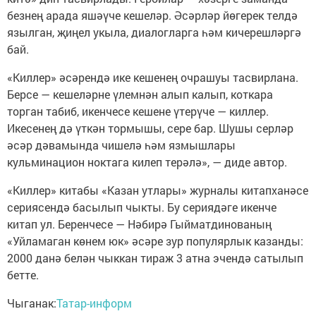
безнең арада яшәүче кешеләр. Әсәрләр йөгерек телдә
язылган, җиңел укыла, диалогларга һәм кичерешләргә
бай.
«Киллер» әсәрендә ике кешенең очрашуы тасвирлана.
Берсе — кешеләрне үлемнән алып калып, коткара
торган табиб, икенчесе кешене үтерүче — киллер.
Икесенең дә үткән тормышы, сере бар. Шушы серләр
әсәр дәвамында чишелә һәм язмышлары
кульминацион ноктага килеп терәлә», — диде автор.
«Киллер» китабы «Казан утлары» журналы китапханәсе
сериясендә басылып чыкты. Бу сериядәге икенче
китап ул. Беренчесе — Нәбирә Гыйматдинованың
«Уйламаган көнем юк» әсәре зур популярлык казанды:
2000 данә белән чыккан тираж 3 атна эчендә сатылып
бетте.
Чыганак:
Татар-информ