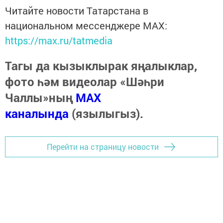
Читайте новости Татарстана в
национальном мессенджере MАХ:
https://max.ru/tatmedia
Тагы да кызыклырак яңалыклар,
фото һәм видеолар «Шәһри
Чаллы»ның
MAX
каналында
(язылыгыз).
Перейти на страницу новости