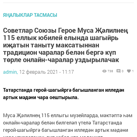
ЯҢАЛЫКЛАР ТАСМАСЫ
Советлар Союзы Герое Муса Җәлилнең
115 еллык юбилей елында шагыйрь
иҗатын таныту максатыннан
традицион чаралар белән бергә күп
төрле онлайн-чаралар уздырылачак
admin,
12 февраль 2021 - 11:17
738
0
1
Татарстанда герой-шагыйргә багышланган илледән
артык мәдәни чара оештырыла.
Муса Җәлилнең 115 еллыгы музейларда, мәктәптә һәм
онлайн-чаралар белән билгеләп үтелә Татарстанда
герой-шагыйргә багышланган илледән артык мәдәни