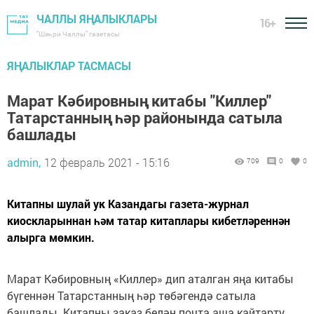
ЧАЛЛЫ ЯҢАЛЫКЛАРЫ
16+
"Шәһри Чаллы" газетасы
ЯҢАЛЫКЛАР ТАСМАСЫ
Марат Кәбировның китабы "Киллер"
Татарстанның һәр районында сатыла
башлады
admin,
12 февраль 2021 - 15:16
709
0
0
Китапны шулай ук Казандагы газета-журнал
киоскларыннан һәм татар китаплары кибетләреннән
алырга мөмкин.
Марат Кәбировның «Киллер» дип аталган яңа китабы
бүгеннән Татарстанның һәр төбәгендә сатыла
башлады. Китапны заказ белән почта аша кайтарту