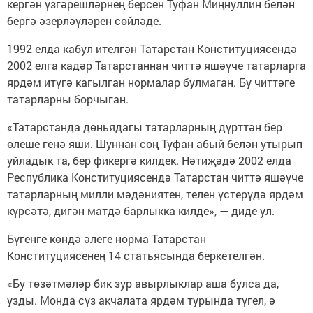
кергән үзгәрешләрнең берсен Туфан Миңнуллин белән
бергә әзерләүләрен сөйләде.
1992 елда кабул ителгән Татарстан Конституциясендә
2002 елга кадәр Татарстаннан читтә яшәүче татарларга
ярдәм итүгә кагылган нормалар булмаган. Бу читтәге
татарларны борчыган.
«Татарстанда дөньядагы татарларның дүрттән бер
өлеше генә яши. Шуннан соң Туфан абый белән утырып
уйладык та, бер фикергә килдек. Нәтиҗәдә 2002 елда
Республика Конституциясендә Татарстан читтә яшәүче
татарларның милли мәдәниятен, телен үстерүдә ярдәм
күрсәтә, дигән матдә барлыкка килде», — диде ул.
Бүгенге көндә әлеге норма Татарстан
Конституциясенең 14 статьясында беркетелгән.
«Бу төзәтмәләр бик зур авырлыклар аша булса да,
узды. Монда сүз акчалата ярдәм турында түгел, ә