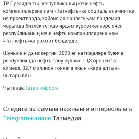
ТР Президенты республиканың кече нефть
компанияләренә һәм «Татнефть»кә социаль әһәмияткә
ия проектларда, хәйрия эшчәнлеге һәм пандемия
чорында битлек тегүдә ярдәм күрсәткәннәре өчен
республиканың кече нефть компанияләренә һәм
«Татнефть»кә рәхмәт белдерде.
Шунысын да искәртик: 2020 ел нәтиҗәләре буенча
республикада нефть табу күләме 10,8 процентка
кимеде, 32,7 миллион тоннага якын «кара алтын»
чыгарылды.
Чыганак:
Татар-информ
Следите за самым важным и интересным в
Telegram-канале
Татмедиа