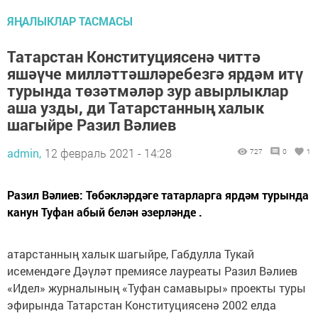
ЯҢАЛЫКЛАР ТАСМАСЫ
Татарстан Конституциясенә читтә
яшәүче милләттәшләребезгә ярдәм итү
турында төзәтмәләр зур авырлыклар
аша узды, ди Татарстанның халык
шагыйре Разил Вәлиев
admin,
12 февраль 2021 - 14:28
727
0
1
Разил Вәлиев: Төбәкләрдәге татарларга ярдәм турында
канун Туфан абый белән әзерләнде .
атарстанның халык шагыйре, Габдулла Тукай
исемендәге Дәүләт премиясе лауреаты Разил Вәлиев
«Идел» журналының «Туфан самавыры» проекты туры
эфирында Татарстан Конституциясенә 2002 елда