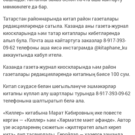
мөмкинлеге дә бар.
Татарстан районнарында китап район газеталары
редакцияләрендә сатыла. Казанда аны газета-журнал
киоскларында һәм татар китаплары кибетләрендә
алып була. Почта аша кайтартуга заказлар 8-917-393-
09-62 телефоны аша яисә инстаграмда @kitaphane_ku
аккаунтында кабул ителә.
Казанда газета-журнал киоскларында һәм район
газеталары редакцияләрендә китапның бәясе 100 сум.
Китап сәүдәсе белән шөгыльләнүче эшмәкәрләр
китапны күпләп алу шартлары турында 8-917-393-09-62
телефонына шалтыратып белә ала.
«Киллер» китабына Марат Кәбировның ике повесте
кергән — «Киллер» һәм «Хөрмәтле мәет әфәнде». Автор
үзе әсәрләренең сюжетын «җилтерәтеп алып кереп
китә» дип тасвирлады. Геройлар — хәзерге заманда