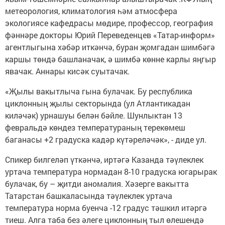
метеорология, климатология һәм атмосфера
экологиясе кафедрасы мөдире, профессор, география
фәннәре докторы Юрий Переведенцев «Татар-информ»
агентлыгына хәбәр иткәнчә, буран җомгадан шимбәгә
каршы төндә башланачак, ә шимбә көнне карлы яңгыр
явачак. Аннары кисәк суытачак.
«Җылы вакытлыча гына булачак. Бу республика
циклонның җылы секторында (ул Атлантикадан
киләчәк) урнашуы белән бәйле. Шунлыктан 13
февральдә көндез температураның терекөмеш
баганасы +2 градуска кадәр күтәреләчәк», - диде ул.
Спикер билгеләп үткәнчә, иртәгә Казанда тәүлеклек
уртача температура нормадан 8-10 градуска югарырак
булачак, бу – җитди аномалия. Хәзерге вакытта
Татарстан башкаласында тәүлеклек уртача
температура норма буенча -12 градус тәшкил итәргә
тиеш. Алга таба без әлеге циклонның тыл өлешендә