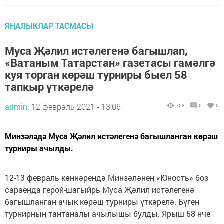
ЯҢАЛЫКЛАР ТАСМАСЫ
Муса Җәлил истәлегенә багышлап,
«Ватаным Татарстан» газетасы гамәлгә
куя торган көрәш турниры быел 58
тапкыр үткәрелә
admin,
12 февраль 2021 - 13:06
703
0
0
Минзәләдә Муса Җәлил истәлегенә багышланган көрәш
турниры ачылды.
12-13 февраль көннәрендә Минзәләнең «Юность» боз
сараенда герой-шагыйрь Муса Җәлил истәлегенә
багышланган ачык көрәш турниры үткәрелә. Бүген
турнирның тантаналы ачылышы булды. Ярыш 58 нче