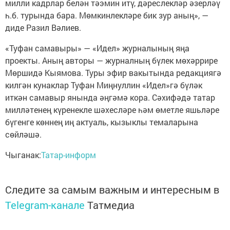
милли кадрлар белән тәэмин итү, дәреслекләр әзерләү
һ.б. турында бара. Мөмкинлекләре бик зур аның», —
диде Разил Вәлиев.
«Туфан самавыры» — «Идел» журналының яңа
проекты. Аның авторы — журналның бүлек мөхәррире
Мөршидә Кыямова. Туры эфир вакытында редакциягә
килгән кунаклар Туфан Миңнуллин «Идел»гә бүләк
иткән самавыр янында әңгәмә кора. Сәхифәдә татар
милләтенең күренекле шәхесләре һәм өметле яшьләре
бүгенге көннең иң актуаль, кызыклы темаларына
сөйләшә.
Чыганак:
Татар-информ
Следите за самым важным и интересным в
Telegram-канале
Татмедиа