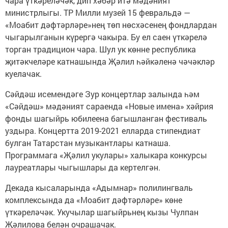
чара үткәреләчәк, дип хәбәр итә мәдәният
министрлыгы. ТР Милли музей 15 февральдә —
«Моабит дәфтәрләре»нең төп нөсхәсенең фондлардан
чыгарылганын күрергә чакыра. Бу ел саен үткәрелә
торган традицион чара. Шул ук көнне республика
җитәкчеләре катнашында Җәлил һәйкәленә чәчәкләр
куелачак.
Сәйдәш исемендәге Зур концертлар залында һәм
«Сәйдәш» мәдәният сараенда «Новые имена» хәйрия
фонды шагыйрь юбилеена багышланган фестиваль
уздыра. Концертта 2019-2021 елларда стипендиат
булган Татарстан музыкантлары катнаша.
Программага «Җәлил укулары» халыкара конкурсы
лауреатлары чыгышлары да кертелгән.
Декада кысаларында «Адымнар» полилингваль
комплексында да «Моабит дәфтәрләре» көне
үткәреләчәк. Укучылар шагыйрьнең кызы Чулпан
Җәлилова белән очрашачак.