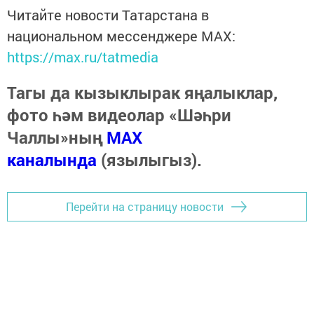
Читайте новости Татарстана в
национальном мессенджере MАХ:
https://max.ru/tatmedia
Тагы да кызыклырак яңалыклар,
фото һәм видеолар «Шәһри
Чаллы»ның
MAX
каналында
(язылыгыз).
Перейти на страницу новости