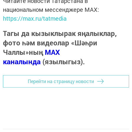
Читайте новости Татарстана в
национальном мессенджере MАХ:
https://max.ru/tatmedia
Тагы да кызыклырак яңалыклар,
фото һәм видеолар «Шәһри
Чаллы»ның
MAX
каналында
(язылыгыз).
Перейти на страницу новости