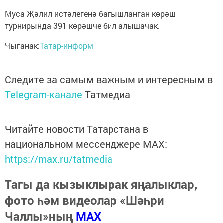
Муса Җәлил истәлегенә багышланган көрәш
турнирында 391 көрәшче бил алышачак.
Чыганак:
Татар-информ
Следите за самым важным и интересным в
Telegram-канале
Татмедиа
Читайте новости Татарстана в
национальном мессенджере MАХ:
https://max.ru/tatmedia
Тагы да кызыклырак яңалыклар,
фото һәм видеолар «Шәһри
Чаллы»ның
MAX