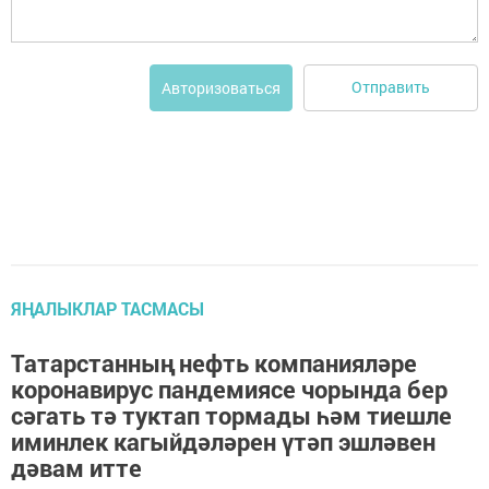
Отправить
Авторизоваться
ЯҢАЛЫКЛАР ТАСМАСЫ
Татарстанның нефть компанияләре
коронавирус пандемиясе чорында бер
сәгать тә туктап тормады һәм тиешле
иминлек кагыйдәләрен үтәп эшләвен
дәвам итте