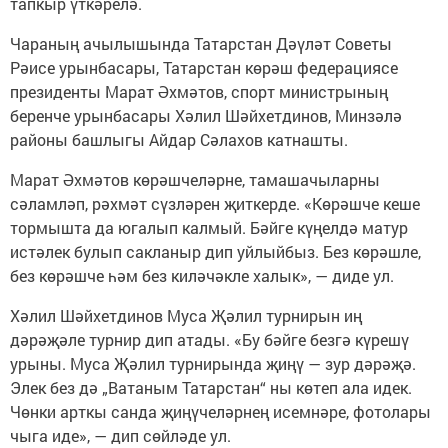
тапкыр үткәрелә.
Чараның ачылышында Татарстан Дәүләт Советы
Рәисе урынбасары, Татарстан көрәш федерациясе
президенты Марат Әхмәтов, спорт министрының
беренче урынбасары Хәлил Шәйхетдинов, Минзәлә
районы башлыгы Айдар Сәлахов катнашты.
Марат Әхмәтов көрәшчеләрне, тамашачыларны
сәламләп, рәхмәт сүзләрен җиткерде. «Көрәшче кеше
тормышта да югалып калмый. Бәйге күңелдә матур
истәлек булып сакланыр дип уйлыйбыз. Без көрәшле,
без көрәшче һәм без киләчәкле халык», — диде ул.
Хәлил Шәйхетдинов Муса Җәлил турнирын иң
дәрәҗәле турнир дип атады. «Бу бәйге безгә күрешү
урыны. Муса Җәлил турнирында җиңү — зур дәрәҗә.
Элек без дә „Ватаным Татарстан“ ны көтеп ала идек.
Чөнки арткы санда җиңүчеләрнең исемнәре, фотолары
чыга иде», — дип сөйләде ул.