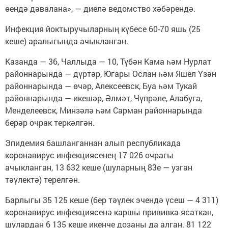
өендә дәвалана», — диелә ведомство хәбәрендә.
Инфекция йоктыручыларның күбесе 60-70 яшь (25
кеше) аралыгында ачыкланган.
Казанда — 36, Чаллыда — 10, Түбән Кама һәм Нурлат
районнарында — дүртәр, Югары Ослан һәм Яшел Үзән
районнарында — өчәр, Алексеевск, Буа һәм Тукай
районнарында — икешәр, Әлмәт, Чүпрәле, Алабуга,
Менделеевск, Минзәлә һәм Сарман районнарында
берәр очрак теркәлгән.
Эпидемия башланганнан алып республикада
коронавирус инфекциясенең 17 026 очрагы
ачыкланган, 13 632 кеше (шуларның 83е — узган
тәүлектә) терелгән.
Барлыгы 35 125 кеше (бер тәүлек эчендә үсеш — 4 311)
коронавирус инфекциясенә каршы прививка ясаткан,
шулардан 6 135 кеше икенче дозаны да алган. 81 122