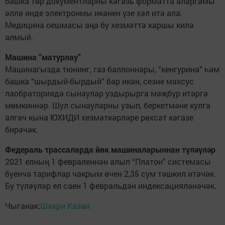
башка төр документларны кәгазь форматта аларгамы
әллә инде электронмы икәнен үзе хәл итә ала.
Медицина оешмасы аңа бу хезмәттә каршы килә
алмый.
Машина “матурлау”
Машинагызда тюнинг, газ баллоннары, “кенгурина” һәм
башка “шырдый-бырдый” бар икән, сезне махсус
лаобраториядә сынаулар уздырырга мәҗбүр итәргә
мөмкиннәр. Шул сынауларны узып, беркетмәне кулга
алгач кына ЮХИДИ хезмәткәрләре рөхсәт кәгазе
бирәчәк.
Федераль трассаларда йөк машиналарыннан түләүләр
2021 елның 1 февраленнән алып “Платон” системасы
буенча тарифлар чакрым өчен 2,35 сум тәшкил итәчәк.
Бу түләүләр ел саен 1 февральдән индексацияләнәчәк.
Чыганак:
Шәхри Казан