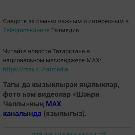
Следите за самым важным и интересным в
Telegram-канале
Татмедиа
Читайте новости Татарстана в
национальном мессенджере MАХ:
https://max.ru/tatmedia
Тагы да кызыклырак яңалыклар,
фото һәм видеолар «Шәһри
Чаллы»ның
MAX
каналында
(язылыгыз).
Перейти на страницу новости