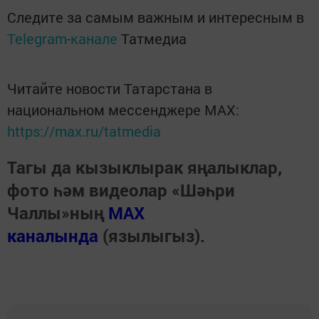
Следите за самым важным и интересным в
Telegram-канале
Татмедиа
Читайте новости Татарстана в
национальном мессенджере MАХ:
https://max.ru/tatmedia
Тагы да кызыклырак яңалыклар,
фото һәм видеолар «Шәһри
Чаллы»ның
MAX
каналында
(язылыгыз).