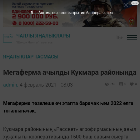
4
Автоматическое закрытие баннера через
ЧАЛЛЫ ЯҢАЛЫКЛАРЫ
16+
"Шәһри Чаллы" газетасы
ЯҢАЛЫКЛАР ТАСМАСЫ
Мегаферма ачылды Кукмара районында
admin,
4 февраль 2021 - 08:03
759
0
0
Мегаферма төзелеше өч этапта барачак һәм 2022 елга
төгәлләнәчәк.
Кукмара районының «Рассвет» агрофирмасының авыл
хуҗалыгы кооперативында 1500 баш савым сыерга