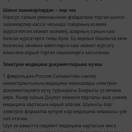
Шәхси эшмәкәрләрдән – яңа чек
Махсус салым режимыннан файдалана торган шәхси
эшмәкәрләр касса чегында товарның исемен
(күрсәтелгән хезмәт исемен), аларның санын һәм
бәясен күрсәтергә тиеш була. Бу яңалык башлыча кече
бизнеска, кечкенә кибетләргә һәм хезмәт күрсәтү
өлкәсенә карый торган оешмаларга кагылачак.
Электрон медицина документларына күчеш
1 февральдән Россия Сәламәтлек саклау
министрлыгының медицина оешмалары электрон
документациягә күчү турындагы Боерыгы үз көченә
керә. Хәзер халык Дәүләт хезмәте порталы аша үзенең
медицина картасын карый алачак. Шунысы бар:
электрон форматка күчүне һәр медицина оешмасы үзе
хәл итәчәк.
Шул ук вакытта пациент медицина картасын яисә