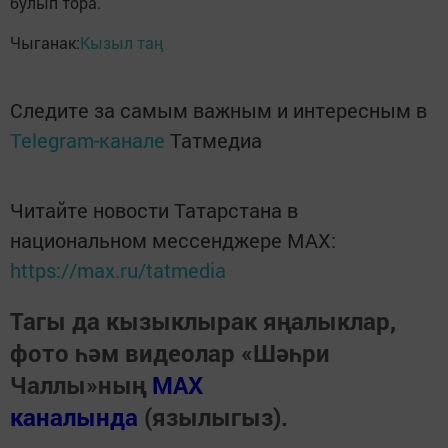
булып тора.
Чыганак:
Кызыл таң
Следите за самым важным и интересным в
Telegram-канале
Татмедиа
Читайте новости Татарстана в
национальном мессенджере MАХ:
https://max.ru/tatmedia
Тагы да кызыклырак яңалыклар,
фото һәм видеолар «Шәһри
Чаллы»ның
MAX
каналында
(язылыгыз).