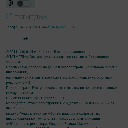
Телефон АО «ТАТМЕДИА»:
(843) 222 09 84
16+
© 2011 - 2026. Шәһри Чаллы. Все права защищены.
© ТАТМЕДИА. Все материалы, размещенные на сайте, защищены
законом.
Перепечатка, воспроизведение и распространение в любом объеме
информации,
размещенной на сайте, возможна только с письменного согласия
редакций СМИ.
При поддержке Республиканского агентства по печати и массовым
коммуникациям.
Наименование СМИ: Шəhри Чаллы
№ свидетельства о регистрации СМИ, дата: ЭЛ № ФС 77-67912 от
06.12.2016
выдано Федеральной службой по надзору в сфере связи,
информационных технологий и массовых коммуникаций
ФИО главного редактора: Юсупова Резида Махмутовна