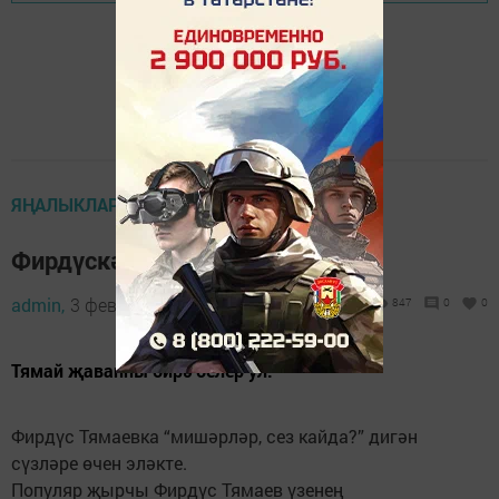
ЯҢАЛЫКЛАР ТАСМАСЫ
Фирдүскә тагын эләкте
admin,
3 февраль 2021 - 18:34
847
0
0
Тямай җавапны бирә белер ул.
Фирдүс Тямаевка “мишәрләр, сез кайда?” дигән
сүзләре өчен эләкте.
Популяр җырчы Фирдүс Тямаев үзенең