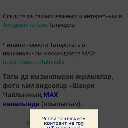
Следите за самым важным и интересным в
Telegram-канале
Татмедиа
Читайте новости Татарстана в
национальном мессенджере MАХ:
https://max.ru/tatmedia
Тагы да кызыклырак яңалыклар,
фото һәм видеолар «Шәһри
Чаллы»ның
MAX
каналында
(язылыгыз).
Перейти на страницу новости