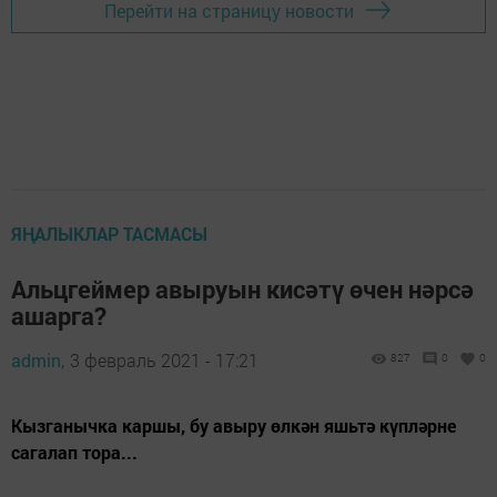
Перейти на страницу новости
ЯҢАЛЫКЛАР ТАСМАСЫ
Альцгеймер авыруын кисәтү өчен нәрсә
ашарга?
admin,
3 февраль 2021 - 17:21
827
0
0
Кызганычка каршы, бу авыру өлкән яшьтә күпләрне
сагалап тора...