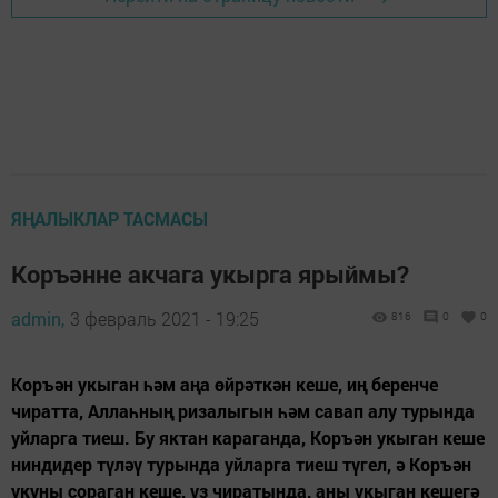
ЯҢАЛЫКЛАР ТАСМАСЫ
Коръәнне акчага укырга ярыймы?
admin,
3 февраль 2021 - 19:25
816
0
0
Коръән укыган һәм аңа өйрәткән кеше, иң беренче
чиратта, Аллаһның ризалыгын һәм савап алу турында
уйларга тиеш. Бу яктан караганда, Коръән укыган кеше
ниндидер түләү турында уйларга тиеш түгел, ә Коръән
укуны сораган кеше, үз чиратында, аны укыган кешегә