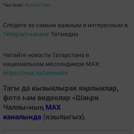
Чыганак:
Кызыл таң
Следите за самым важным и интересным в
Telegram-канале
Татмедиа
Читайте новости Татарстана в
национальном мессенджере MАХ:
https://max.ru/tatmedia
Тагы да кызыклырак яңалыклар,
фото һәм видеолар «Шәһри
Чаллы»ның
MAX
каналында
(язылыгыз).