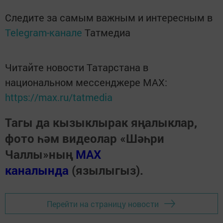
Следите за самым важным и интересным в
Telegram-канале
Татмедиа
Читайте новости Татарстана в
национальном мессенджере MАХ:
https://max.ru/tatmedia
Тагы да кызыклырак яңалыклар,
фото һәм видеолар «Шәһри
Чаллы»ның
MAX
каналында
(язылыгыз).
Перейти на страницу новости