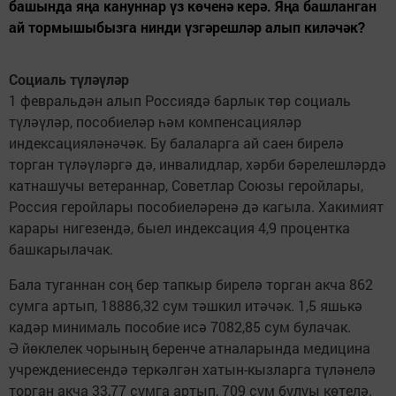
башында яңа кануннар үз көченә керә. Яңа башланган
ай тормышыбызга нинди үзгәрешләр алып киләчәк?
Социаль түләүләр
1 февральдән алып Россиядә барлык төр социаль
түләүләр, пособиеләр һәм компенсацияләр
индексацияләнәчәк. Бу балаларга ай саен бирелә
торган түләүләргә дә, инвалидлар, хәрби бәрелешләрдә
катнашучы ветераннар, Советлар Союзы геройлары,
Россия геройлары пособиеләренә дә кагыла. Хакимият
карары нигезендә, быел индексация 4,9 процентка
башкарылачак.
Бала туганнан соң бер тапкыр бирелә торган акча 862
сумга артып, 18886,32 сум тәшкил итәчәк. 1,5 яшькә
кадәр минималь пособие исә 7082,85 сум булачак.
Ә йөклелек чорының беренче атналарында медицина
учреждениесендә теркәлгән хатын-кызларга түләнелә
торган акча 33,77 сумга артып, 709 сум булуы көтелә.