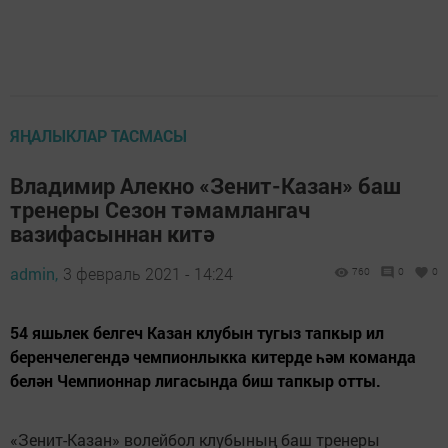
ЯҢАЛЫКЛАР ТАСМАСЫ
Владимир Алекно «Зенит-Казан» баш
тренеры Сезон тәмамлангач
вазифасыннан китә
admin,
3 февраль 2021 - 14:24
760
0
0
54 яшьлек белгеч Казан клубын тугыз тапкыр ил
беренчелегендә чемпионлыкка китерде һәм команда
белән Чемпионнар лигасында биш тапкыр отты.
«Зенит-Казан» волейбол клубының баш тренеры