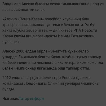
Владимир Алекно быелгы сезон тәмамланганнан соң үз
вазифасыннан китәчәк.
«Алекно «Зенит-Казан» волейбол клубының баш
тренеры вазифасыннан үз теләге белән китә. Ул бу
хакта клубка хәбәр итте», — дип китерә РИА Новости
Казан клубы вице-президенты Илһам Рәхмәтуллин
сүзләрен.
Алекно 2008 елдан бирле «Зенит»та күнекмәләр
үткәрде. 54 яшьлек белгеч Казан клубын тугыз тапкыр
ил беренчелегендә чемпионлыкка китерде һәм команда
белән Чемпионнар лигасында биш тапкыр отты.
2012 елда аның җитәкчелегендә Россия җыелма
командасы Лондондагы Олимпия уеннары чемпионы
булды.
Чыганак:
Татар-информ