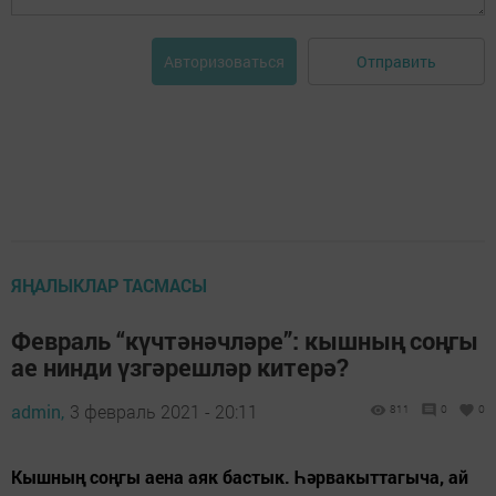
Отправить
Авторизоваться
ЯҢАЛЫКЛАР ТАСМАСЫ
Февраль “күчтәнәчләре”: кышның соңгы
ае нинди үзгәрешләр китерә?
admin,
3 февраль 2021 - 20:11
811
0
0
Кышның соңгы аена аяк бастык. Һәрвакыттагыча, ай