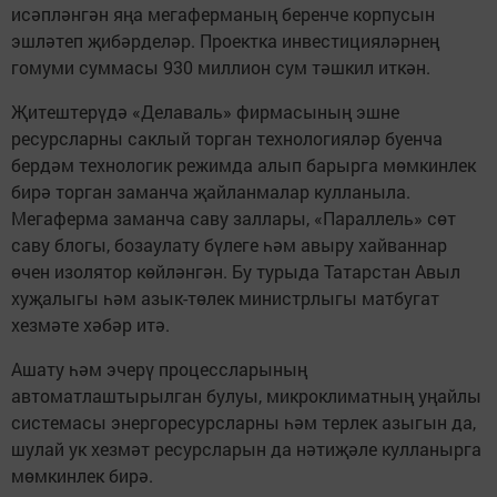
исәпләнгән яңа мегаферманың беренче корпусын
эшләтеп җибәрделәр. Проектка инвестицияләрнең
гомуми суммасы 930 миллион сум тәшкил иткән.
Җитештерүдә «Делаваль» фирмасының эшне
ресурсларны саклый торган технологияләр буенча
бердәм технологик режимда алып барырга мөмкинлек
бирә торган заманча җайланмалар кулланыла.
Мегаферма заманча саву заллары, «Параллель» сөт
саву блогы, бозаулату бүлеге һәм авыру хайваннар
өчен изолятор көйләнгән. Бу турыда Татарстан Авыл
хуҗалыгы һәм азык-төлек министрлыгы матбугат
хезмәте хәбәр итә.
Ашату һәм эчерү процессларының
автоматлаштырылган булуы, микроклиматның уңайлы
системасы энергоресурсларны һәм терлек азыгын да,
шулай ук хезмәт ресурсларын да нәтиҗәле кулланырга
мөмкинлек бирә.