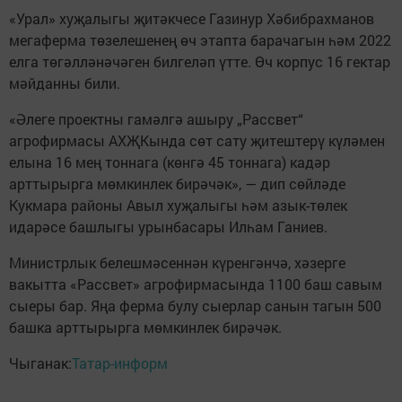
«Урал» хуҗалыгы җитәкчесе Газинур Хәбибрахманов
мегаферма төзелешенең өч этапта барачагын һәм 2022
елга төгәлләнәчәген билгеләп үтте. Өч корпус 16 гектар
мәйданны били.
«Әлеге проектны гамәлгә ашыру „Рассвет“
агрофирмасы АХҖКында сөт сату җитештерү күләмен
елына 16 мең тоннага (көнгә 45 тоннага) кадәр
арттырырга мөмкинлек бирәчәк», — дип сөйләде
Кукмара районы Авыл хуҗалыгы һәм азык-төлек
идарәсе башлыгы урынбасары Илһам Ганиев.
Министрлык белешмәсеннән күренгәнчә, хәзерге
вакытта «Рассвет» агрофирмасында 1100 баш савым
сыеры бар. Яңа ферма булу сыерлар санын тагын 500
башка арттырырга мөмкинлек бирәчәк.
Чыганак:
Татар-информ