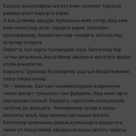
Барлык авыруларны кисәтү өчен сәламәт тормыш
рәвеше алып барырга кирәк.
Ә Альцгеймер авыруы булмасын өчен хәтер, баш мие
өчен күнегүләр ясап торырга кирәк. Мәсәлән,
кроссвордлар, башваткычлар чишәргә, шигырьләр,
әсәрләр ятларга.
Әлбәттә, күп нәрсә тукланудан тора. Белгечләр бер
татлы ризыкның Альцгеймер авыруын кисәтүгә ярдәм
итүен ачыклаган.
Борынгы Грузиядә бу кондитер азыгын бездәге икмәк-
тозга тиңләгәннәр.
Ул – козинак. Бал һәм чикләвекләрдән әзерләнүче
тәмле десерт туклыклы һәм файдалы, баш миен иртә
картаюдан саклый. Балдагы серотонин эмоциональ
халәтне дә яхшырта. Чикләвекләр хәтергә яхшы
йогынты ясый, баш миенең картаюын кисәтә.
Белгечләр козинакны даими кулланырга киңәш итә,
чөнки ул Альцгеймер авыруына яхшы кисәтү чарасы