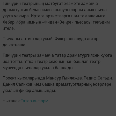
Тинчурин театрының матбугат хезмәте заманча
драматургия белән кызыксынучыларны ачык пьеса
укуга чакыра. Иртәгә артистларга һәм тамашачыга
Хәбир Ибраһимның «Фидан+Зөһрә» пьесасы тәкъдим
ителә.
Пьесаны артистлар укый. Фикер алышуда автор
да катнаша.
Тинчурин театры заманча татар драматургиясен куюга
йөз тотты. Үткән театр сезоныннан башлап театр
музеенда пьесалар укыла башлады.
Проект кысаларында Мансур Гыйләҗев, Рәдиф Сәгъди,
Данил Салихов һәм башка драматургларның әсәрләре
укылып фикер алышынды.
Чыганак:
Татар-информ