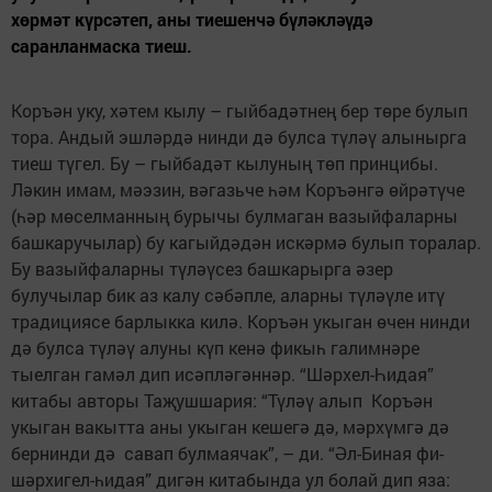
хөрмәт күрсәтеп, аны тиешенчә бүләкләүдә
саранланмаска тиеш.
Коръән уку, хәтем кылу – гыйбадәтнең бер төре булып
тора. Андый эшләрдә нинди дә булса түләү алынырга
тиеш түгел. Бу – гыйбадәт кылуның төп принцибы.
Ләкин имам, мәэзин, вәгазьче һәм Коръәнгә өйрәтүче
(һәр мөселманның бурычы булмаган вазыйфаларны
башкаручылар) бу кагыйдәдән искәрмә булып торалар.
Бу вазыйфаларны түләүсез башкарырга әзер
булучылар бик аз калу сәбәпле, аларны түләүле итү
традициясе барлыкка килә. Коръән укыган өчен нинди
дә булса түләү алуны күп кенә фикыһ галимнәре
тыелган гамәл дип исәпләгәннәр. “Шәрхел-Һидая”
китабы авторы Таҗушшария: “Түләү алып Коръән
укыган вакытта аны укыган кешегә дә, мәрхүмгә дә
бернинди дә савап булмаячак”, – ди. “Әл-Биная фи-
шәрхигел-һидая” дигән китабында ул болай дип яза: