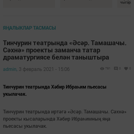
чыгара
ЯҢАЛЫКЛАР ТАСМАСЫ
Тинчурин театрында «Әсәр. Тамашачы.
Сәхнә» проекты заманча татар
драматургиясе белән таныштыра
admin,
3 февраль 2021 - 15:06
761
0
0
Тинчурин театрында Хәбир Ибраһим пьесасы
укылачак.
Тинчурин театрында иртәгә «Әсәр. Тамашачы. Сәхнә»
проекты кысаларында Хәбир Ибраһимның яңа
пьесасы укылачак.