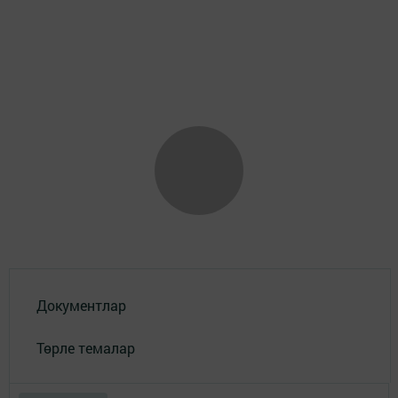
Документлар
Төрле темалар