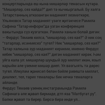
концертларында еш кына мишәрләр темасын күтәрә.
“Мишәрләр, сез кайда?” дип тә кычкыргалый. Бу хәлгә
Татарстанның атказанган мәдәният хезмәткәре,
Ульяновск Татар мәдәният үзәге җитәкчесе Рамилә
Сафина “Татар-информ”да узган конференция
вакытында сүз кузгаткан. Рамилә ханым болай дигән:
– Фирдүс Тямаев килсә, “мишәрләр, сез кая?” Ә ник соң
“татарлар, исәнмесез” түгел? Ник “мишәрләр, сез кая?”
Татар халкына зур мәдәният кирәкми, именно Фирдүс
кебек “мишәрләр, сез кая?” дигән мәдәният кирәк. Һәм
уйга кала ул: мишәрләр шундый зур милләт икән, язып
карыйм әле үземне мишәр диеп. Ул вәзгыять тә дөрес
түгел. Илкүләм җанисәп белән бәйле рәвештә милләт,
диалект, тел, тарих темалары бик нечкә темаларга
әйләнде.
Фирдүс Тямаев үзенең инстаграмында Рамилә
Сафинага әле җавап бирмәде, дтп яза "Матбугат.ру".
Бәлки җавап та бирер. Бирсә бирә инде ул...