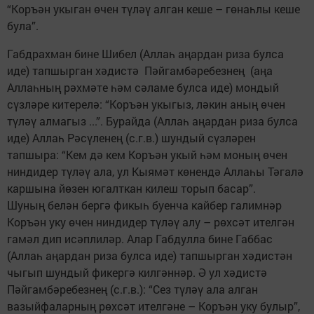
“Коръән укыган өчен түләү алган кеше – гөнаһлы кеше
була”.
Габдрахман бине Шибел (Аллаһ аңардан риза булса
иде) тапшырган хәдистә Пәйгамбәребезнең (аңа
Аллаһның рәхмәте һәм сәламе булса иде) мондый
сүзләре китерелә: “Коръән укыгыз, ләкин аның өчен
түләү алмагыз ...”. Бурайда (Аллаһ аңардан риза булса
иде) Аллаһ Рәсүленең (с.г.в.) шундый сүзләрен
тапшыра: “Кем дә кем Коръән укый һәм моның өчен
ниндидер түләү ала, ул Кыямәт көнендә Аллаһы Тәгалә
каршына йөзен югалткан килеш торып басар”.
Шуның белән бергә фикыһ буенча кайбер галимнәр
Коръән уку өчен ниндидер түләү алу – рөхсәт ителгән
гамәл дип исәплиләр. Алар Габдулла бине Габбас
(Аллаһ аңардан риза булса иде) тапшырган хәдистән
чыгып шундый фикергә килгәннәр. Ә ул хәдистә
Пәйгамбәребезнең (с.г.в.): “Сез түләү ала алган
вазыйфаларның рөхсәт ителгәне – Коръән уку булыр”,