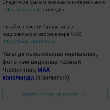
Следите за самым важным и интересным в
Telegram-канале
Татмедиа
Читайте новости Татарстана в
национальном мессенджере MАХ:
https://max.ru/tatmedia
Тагы да кызыклырак яңалыклар,
фото һәм видеолар «Шәһри
Чаллы»ның
MAX
каналында
(язылыгыз).
Перейти на страницу новости