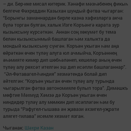
– ди. Бер-ике мисал китерик. Хәнәфи мәзһәбенең фикыһ
белгече Фәхреддин Казыхан шундый фәтва чыгарган:
“Борынгы заманнардан бирле казна хафизларга акча
бүлә торган булган, халык Изге Коръәнгә карата зур
кызыксыну күрсәткән. Аннан соң хөкүмәт бу тема
белән кызыксынмый башлаган һәм халыкта да
мондый кызыксыну сүнгән. Коръән укыган һәм аңа
өйрәткән өчен түләү алуга юл ачмыйча, Коръәннең
әһәмияте кимер дип шөбһәләнеп, кешеләр аның өчен
түләү алу рөхсәт ителгән эш дип исәпли башлаганнар”.
“Әл-Фәтавагел-Һиндия” хезмәтендә болай дип
әйтелгән: “Коръән укыган өчен түләү алу турында
чыгарылган фәтва автономияле булып тора”. Димәшкъ
мөфтие Мәхмүд Хәмзә дә Коръән укыган өчен
ниндидер түләү алу мөмкин дип исәпләгән һәм бу
турыда “Рафугел-гышава ән җавази әхзигел-уҗрати
алягет-тилава” исемле хезмәт язган.
Чыганак:
Шәхри Казан