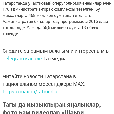
Татарстанда участковый оперуполномоченныйлар өчен
178 административ-торак комплексы төзелгән. Бу
максатларга 468 миллион сум таләп ителгән.
Административ биналар төзү программасы 2016 елда
төгәлләнде. Ул елда 66,6 миллион сумга 13 объект
төзелде.
Следите за самым важным и интересным в
Telegram-канале
Татмедиа
Читайте новости Татарстана в
национальном мессенджере MАХ:
https://max.ru/tatmedia
Тагы да кызыклырак яңалыклар,
фото һәм видеолар «Шәһри