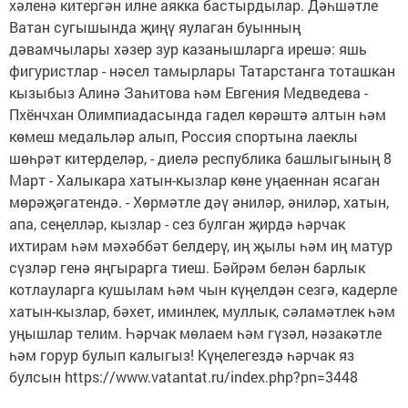
хәленә китергән илне аякка бас­тырдылар. Дәһшәтле
Ватан сугышында җиңү яулаган буынның
дәвамчылары хәзер зур казанышларга ирешә: яшь
фигуристлар - нәсел тамырлары Татарстанга тоташкан
кызыбыз Алинә Заһитова һәм Евгения Медведева -
Пхёнчхан Олимпиадасында гадел көрәштә алтын һәм
көмеш медальләр алып, Россия спортына лаеклы
шөһрәт китерделәр, - диелә республика башлыгының 8
Март - Халыкара хатын-кызлар көне уңаеннан ясаган
мөрәҗәгатендә. - Хөрмәтле дәү әниләр, әниләр, хатын,
апа, сеңелләр, кызлар - сез булган җирдә һәрчак
ихтирам һәм мәхәббәт белдерү, иң җылы һәм иң матур
сүзләр генә яңгырарга тиеш. Бәйрәм белән барлык
котлауларга кушылам һәм чын күңелдән сезгә, кадерле
хатын-кызлар, бәхет, иминлек, муллык, сәламәтлек һәм
уңышлар телим. Һәрчак мөлаем һәм гүзәл, нәзакәтле
һәм горур булып калыгыз! Күңелегездә һәрчак яз
булсын https://www.vatantat.ru/index.php?pn=3448