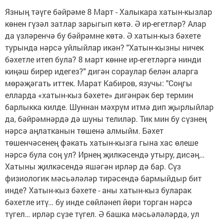
Язның тәүге бәйрәме 8 Март - Халыкара хатын-кызлар
көнен гүзәл затлар зарыгып көтә. Ә ир-егетләр? Алар
да үзләренчә бу бәйрәмне көтә. Ә хатын-кыз бәхете
турында нәрсә уйлыйлар икән? "Хатын-кызны ничек
бәхетле итеп була? 8 март көнне ир-егетләргә нинди
киңәш бирер идегез?" дигән сораулар белән аларга
мөрәҗәгать иттек. Марат Кабиров, язучы: "Соңгы
елларда «хатын-кыз бәхете» дигәнрәк бер термин
барлыкка килде. Шуннан мәхрүм итмә дип җырлыйлар
да, бәйрәмнәрдә дә шуны телиләр. Тик мин бу сүзнең
нәрсә аңлатканын төшенә алмыйм. Бәхет
төшенчәсенең фәкать хатын-кызга гына хас өлеше
нәрсә була соң ул? Ирнең җилкәсендә утыру, дисәң…
Хатыны җилкәсендә яшәгән ирләр дә бар. Сүз
физиологик мәсьәләләр тирәсендә бармыйдыр бит
инде? Хатын-кыз бәхете - аны хатын-кыз буларак
бәхетле итү… бу инде сөйләнеп йөри торган нәрсә
түгел… ирләр сүзе түгел. Ә башка мәсьәләләрдә, ул