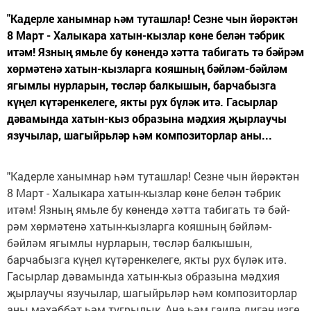
"Кадерле ханымнар һәм туташлар! Сезне чын йөрәктән
8 Март - Халыкара хатын-кызлар көне белән тәбрик
итәм! Язның ямьле бу көнендә хәтта табигать тә бәй­рәм
хөрмәтенә хатын-кызларга кояшның бәй­ләм-бәйләм
ягымлы нурларын, төсләр балкышын, барчабызга
күңел күтәренкелеге, якты рух бүләк итә. Гасырлар
дәвамында хатын-кыз образына мәдхия җырлаучы
язучылар, шагыйрьләр һәм композиторлар аны...
"Кадерле ханымнар һәм туташлар! Сезне чын йөрәктән
8 Март - Халыкара хатын-кызлар көне белән тәбрик
итәм! Язның ямьле бу көнендә хәтта табигать тә бәй­
рәм хөрмәтенә хатын-кызларга кояшның бәй­ләм-
бәйләм ягымлы нурларын, төсләр балкышын,
барчабызга күңел күтәренкелеге, якты рух бүләк итә.
Гасырлар дәвамында хатын-кыз образына мәдхия
җырлаучы язучылар, шагыйрьләр һәм композиторлар
аны мәхәббәт һәм тугрылык, Ана һәм гаилә дигән изге