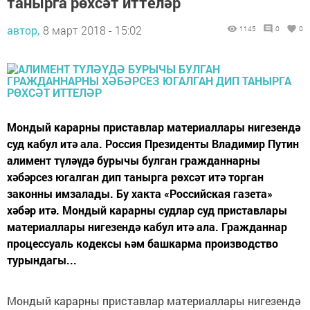
танырга рөхсәт иттеләр
автор,
8 март 2018 - 15:02
1145
0
0
Мондый карарны приставлар материаллары нигезендә
суд кабул итә ала. Россия Президенты Владимир Путин
алимент түләүдә бурычы булган гражданнарны
хәбәрсез югалган дип танырга рөхсәт итә торган
законны имзалады. Бу хакта «Российская газета»
хәбәр итә. Мондый карарны судлар суд приставлары
материаллары нигезендә кабул итә ала. Гражданнар
процессуаль кодексы һәм башкарма производство
турындагы...
Мондый карарны приставлар материаллары нигезендә