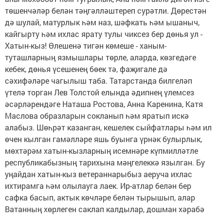
төшенчәләр белән тәңгәлләштереп сурәтли. Дөрестән
дә шулай, матурлык һәм наз, шәфкать һәм ышаныч,
кайгырту һәм ихлас ярату тулы чиксез бер дөнья ул -
Хатын-кыз! Өлешенә тигән көмеше - ханым-
туташларның язмышлары төрле, аларда, көзгедәге
кебек, дөнья үсешенең бөек тә, фаҗигале дә
сәхифәләре чагылыш таба. Татарстанда билгеләп
үтелә торган Лев Толстой елында әдипнең үлемсез
әсәрләрендәге Наташа Ростова, Анна Каренина, Катя
Маслова образларын сокланып һәм яратып искә
алабыз. Шөһрәт казанган, кешелек сыйфатлары һәм ил
өчен кылган гамәлләре яшь буынга үрнәк булырлык,
мөхтәрәм хатын-кызларның исемнәре күпмил­ләтле
республикабызның тарихына мәңгелеккә язылган. Бу
уңайдан хатын-кыз ветераннарыбыз аеруча ихлас
ихтирамга һәм олылауга лаек. Ир-атлар белән бер
сафка басып, актык көчләре белән тырышып, алар
Ватанның хөрлеген саклап калдылар, дошман хәрабә