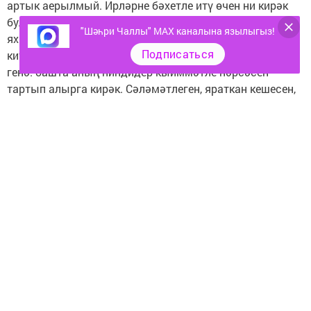
артык аерылмый. Ирләрне бәхетле итү өчен ни кирәк
булса, хатын-кызга да шул кирәк. Мактану әсбаплары,
"Шәһри Чаллы" MAX каналына язылыгыз!
яхшы уенчыклар, сәләмәтлек, мәхәббәт һ.б. дип тезеп
Подписаться
китәргә мөмкин. Гомумән, кешене бәхетле итү юлы бер
генә: башта аның ниндидер кыйммәтле нәрсәсен
тартып алырга кирәк. Сәләмәтлеген, яраткан кешесен,
затлы кәнәфиен, һ.б. Ә бераздан - шуны кире
кайтарырга. Ир-егетләргә килгәндә, берсен дә
онытмагыз, дип кенә әймәсәң инде…" Эльмир Низамов,
композитор: "Минемчә, хатын-кызны 8 март көнне генә
түгел, ә ел дәвамында бәхетле итеп була. Сюрпризлар
ясар өчен махсус даталар көтәргә кирәкми. Ә бүләкләр
төрле була ала: чәчәк булсынмы яки өй эшләрен эшләү
булсынмы. Иң мөһиме, минемчә, игътибарлы булу."
Илназ Габидуллин, блогер: "Кулларына күп итеп акча
тоттырсаң, алардан да бәхетле кеше юк инде --- Идел №
--- | 07.03.2018 Идел