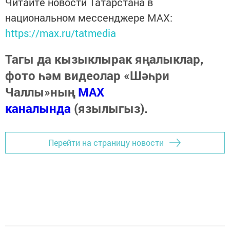
Читайте новости Татарстана в
национальном мессенджере MАХ:
https://max.ru/tatmedia
Тагы да кызыклырак яңалыклар,
фото һәм видеолар «Шәһри
Чаллы»ның
MAX
каналында
(язылыгыз).
Перейти на страницу новости