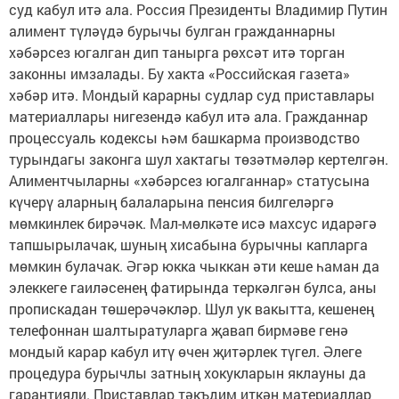
суд кабул итә ала. Россия Президенты Владимир Путин
алимент түләүдә бурычы булган гражданнарны
хәбәрсез югалган дип танырга рөхсәт итә торган
законны имзалады. Бу хакта «Российская газета»
хәбәр итә. Мондый карарны судлар суд приставлары
материаллары нигезендә кабул итә ала. Гражданнар
процессуаль кодексы һәм башкарма производство
турындагы законга шул хактагы төзәтмәләр кертелгән.
Алиментчыларны «хәбәрсез югалганнар» статусына
күчерү аларның балаларына пенсия билгеләргә
мөмкинлек бирәчәк. Мал-мөлкәте исә махсус идарәгә
тапшырылачак, шуның хисабына бурычны капларга
мөмкин булачак. Әгәр юкка чыккан әти кеше һаман да
элеккеге гаиләсенең фатирында теркәлгән булса, аны
пропискадан төшерәчәкләр. Шул ук вакытта, кешенең
телефоннан шалтыратуларга җавап бирмәве генә
мондый карар кабул итү өчен җитәрлек түгел. Әлеге
процедура бурычлы затның хокукларын яклауны да
гарантияли. Приставлар тәкъдим иткән материаллар