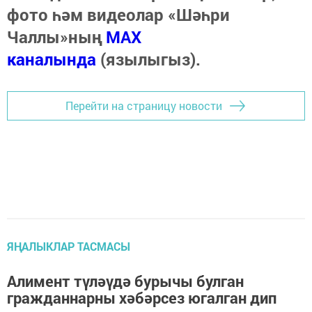
фото һәм видеолар «Шәһри
Чаллы»ның
MAX
каналында
(язылыгыз).
Перейти на страницу новости
ЯҢАЛЫКЛАР ТАСМАСЫ
Алимент түләүдә бурычы булган
гражданнарны хәбәрсез югалган дип