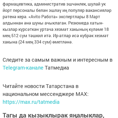
фармацевтика, административ эшчәнлек, шулай ук
йорт персоналы белән эшләү иң популяр вакансияләр
рәтенә керә. «Avito Работа» экспертлары 8 Март
алдыннан әнә шуны ачыклаган. Резюмеда хатын-
кызлар күрсәткән уртача хезмәт хакының күләме 18
мең 512 сум тәшкил итә. Ир-атлар исә күбрәк хезмәт
хакына (24 мең 334 сум) өметләнә.
Следите за самым важным и интересным в
Telegram-канале
Татмедиа
Читайте новости Татарстана в
национальном мессенджере MАХ:
https://max.ru/tatmedia
Тагы да кызыклырак яңалыклар,