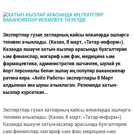
Экспертлар гүзәл затларның кайсы өлкәләрдә эшләргә
теләвен ачыклады. (Казан, 8 март, «Татар-информ»).
Казанда яшәүче хатын-кызлар арасында бухгалтерия
һәм финанслар, мәгариф һәм фән, медицина һәм
фармацевтика, административ эшчәнлек, шулай ук
йорт персоналы белән эшләү иң популяр вакансияләр
рәтенә керә. «Avito Работа» экспертлары 8 Март
алдыннан әнә шуны ачыклаган. Резюмеда хатын-
кызлар күрсәткән...
Экспертлар гүзәл затларның кайсы өлкәләрдә эшләргә
теләвен ачыклады. (Казан, 8 март, «Татар-информ»).
Казанда яшәүче хатын-кызлар арасында бухгалтерия
һәм финанслар, мәгариф һәм фән, медицина һәм