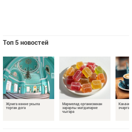
Топ 5 новостей
Җомга көнне укыла
Мармелад организмнан
Каһвәне
торган дога
зарарлы матдәләрне
эчәргә 
чыгара