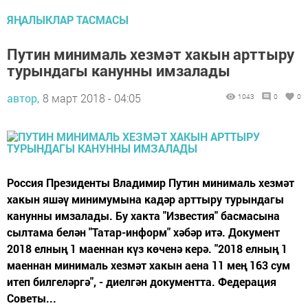
ЯҢАЛЫКЛАР ТАСМАСЫ
Путин минималь хезмәт хакын арттыру
турындагы канунны имзалады
автор,
8 март 2018 - 04:05
1043
0
0
Россия Президенты Владимир Путин минималь хезмәт
хакын яшәү минимумына кадәр арттыру турындагы
канунны имзалады. Бу хакта "Известия" басмасына
сылтама белән "Татар-информ" хәбәр итә. Документ
2018 елның 1 маеннан күз көченә керә. "2018 елның 1
маеннан минималь хезмәт хакын аена 11 мең 163 сум
итеп билгеләргә", - диелгән документта. Федерация
Советы...