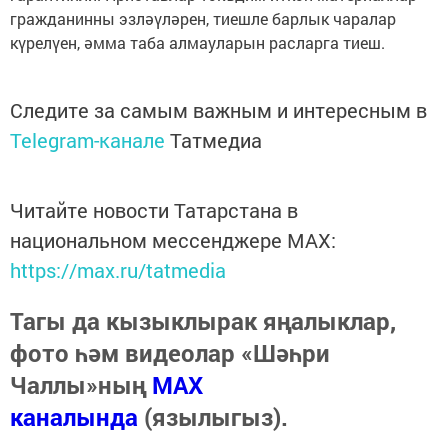
гражданинны эзләүләрен, тиешле барлык чаралар
күрелүен, әмма таба алмауларын расларга тиеш.
Следите за самым важным и интересным в
Telegram-канале
Татмедиа
Читайте новости Татарстана в
национальном мессенджере MАХ:
https://max.ru/tatmedia
Тагы да кызыклырак яңалыклар,
фото һәм видеолар «Шәһри
Чаллы»ның
MAX
каналында
(язылыгыз).