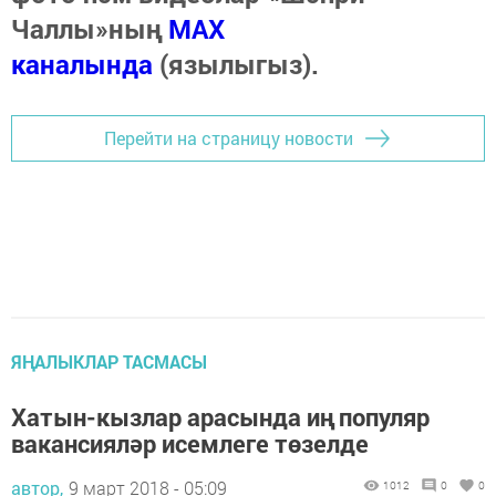
Чаллы»ның
MAX
каналында
(язылыгыз).
Перейти на страницу новости
ЯҢАЛЫКЛАР ТАСМАСЫ
Хатын-кызлар арасында иң популяр
вакансияләр исемлеге төзелде
автор,
9 март 2018 - 05:09
1012
0
0