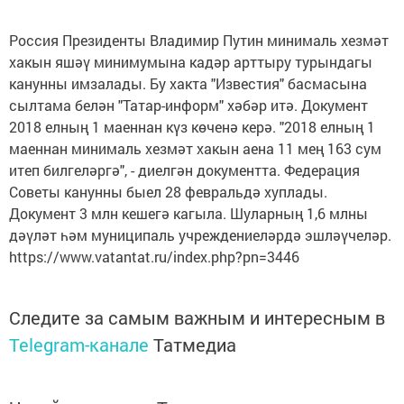
Россия Президенты Владимир Путин минималь хезмәт
хакын яшәү минимумына кадәр арттыру турындагы
канунны имзалады. Бу хакта "Известия" басмасына
сылтама белән "Татар-информ" хәбәр итә. Документ
2018 елның 1 маеннан күз көченә керә. "2018 елның 1
маеннан минималь хезмәт хакын аена 11 мең 163 сум
итеп билгеләргә", - диелгән документта. Федерация
Советы канунны быел 28 февральдә хуплады.
Документ 3 млн кешегә кагыла. Шуларның 1,6 млны
дәүләт һәм муниципаль учреждениеләрдә эшләүчеләр.
https://www.vatantat.ru/index.php?pn=3446
Следите за самым важным и интересным в
Telegram-канале
Татмедиа