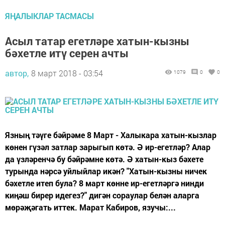
ЯҢАЛЫКЛАР ТАСМАСЫ
Асыл татар егетләре хатын-кызны
бәхетле итү серен ачты
автор,
8 март 2018 - 03:54
1079
0
0
Язның тәүге бәйрәме 8 Март - Халыкара хатын-кызлар
көнен гүзәл затлар зарыгып көтә. Ә ир-егетләр? Алар
да үзләренчә бу бәйрәмне көтә. Ә хатын-кыз бәхете
турында нәрсә уйлыйлар икән? "Хатын-кызны ничек
бәхетле итеп була? 8 март көнне ир-егетләргә нинди
киңәш бирер идегез?" дигән сораулар белән аларга
мөрәҗәгать иттек. Марат Кабиров, язучы:...