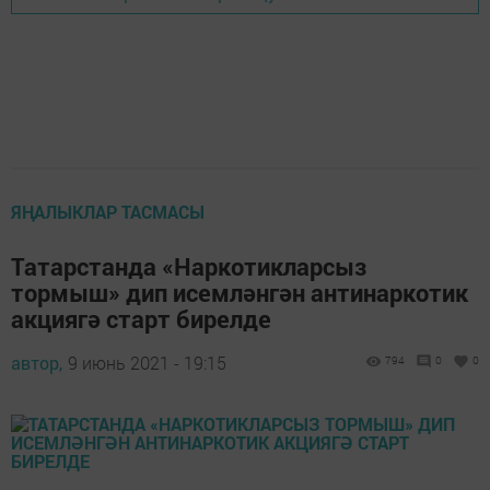
ЯҢАЛЫКЛАР ТАСМАСЫ
Татарстанда «Наркотикларсыз
тормыш» дип исемләнгән антинаркотик
акциягә старт бирелде
автор,
9 июнь 2021 - 19:15
794
0
0