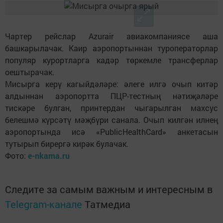
Чартер рейслар Azurair авиакомпаниясе аша
башкарылачак. Каир аэропортыннан туроператорлар
популяр курортларга кадәр төркемле трансферлар
оештырачак.
Мисырга керү кагыйдәләре: әлеге илгә очып китәр
алдыннан аэропортта ПЦР-тестның нәтиҗәләре
тискәре булган, принтердан чыгарылган махсус
белешмә күрсәтү мәҗбүри санала. Очып килгән илнең
аэропортында исә «PublicHealthCard» анкетасын
тутырып бирергә кирәк булачак.
Фото:
e-nkama.ru
Следите за самым важным и интересным в
Telegram-канале
Татмедиа