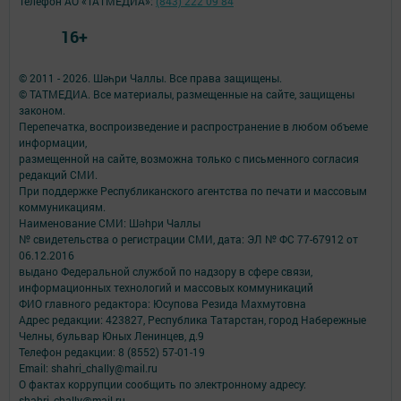
Телефон АО «ТАТМЕДИА»:
(843) 222 09 84
16+
© 2011 - 2026. Шәһри Чаллы. Все права защищены.
© ТАТМЕДИА. Все материалы, размещенные на сайте, защищены
законом.
Перепечатка, воспроизведение и распространение в любом объеме
информации,
размещенной на сайте, возможна только с письменного согласия
редакций СМИ.
При поддержке Республиканского агентства по печати и массовым
коммуникациям.
Наименование СМИ: Шəhри Чаллы
№ свидетельства о регистрации СМИ, дата: ЭЛ № ФС 77-67912 от
06.12.2016
выдано Федеральной службой по надзору в сфере связи,
информационных технологий и массовых коммуникаций
ФИО главного редактора: Юсупова Резида Махмутовна
Адрес редакции: 423827, Республика Татарстан, город Набережные
Челны, бульвар Юных Ленинцев, д.9
Телефон редакции: 8 (8552) 57-01-19
Email: shahri_chally@mail.ru
О фактах коррупции сообщить по электронному адресу:
shahri_chally@mail.ru