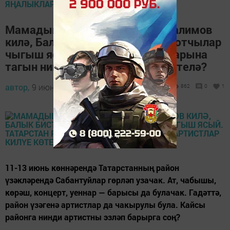
ЯҢАЛЫКЛАР ТАСМАСЫ
Мамадыш Сабан туена Айдар Галимов
килә, Балык Бистәсендә парашютчылар
чыгыш ясый. Татарстан районнарына
тагын нинди артистлар килүе көтелә?
автор,
9 июнь 2021 - 20:05
862
0
1
11-13 июнь көннәрендә Татарстанның район
үзәкләрендә Сабантуйлар гөрләп узачак. Ат, чабышы,
көрәш, концерт, уеннар — барысы да булачак. Гадәттә,
район үзәгенә артистлар да чакырулы була. Кайсы
районга нинди артистны эзләп барырга соң?