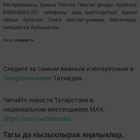
Республикасы буенча Россия Пенсия фонды бүлегенә
8-800-600-0-357 телефоны аша шалтыратып, җавап
табып булачак. Сезгә контакт-үзәкнең белгечләре,
һичшиксез, булышачак.
Фото:
orengrad.ru
Следите за самым важным и интересным в
Telegram-канале
Татмедиа
Читайте новости Татарстана в
национальном мессенджере MАХ:
https://max.ru/tatmedia
Тагы да кызыклырак яңалыклар,