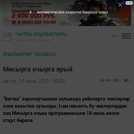
5
Автоматическое закрытие баннера через
ЧАЛЛЫ ЯҢАЛЫКЛАРЫ
16+
"Шәһри Чаллы" газетасы
ЯҢАЛЫКЛАР ТАСМАСЫ
Мисырга очырга ярый
автор,
10 июнь 2021 - 08:00
889
0
0
“Бигеш” аэропортыннан халыкара рейсларга чикләүләр
озак вакытка сузылды. Һәм ниһаять бу чикләүләрдән
соң Мисырга очыш программасына 18 июнь көнне
старт бирелә.