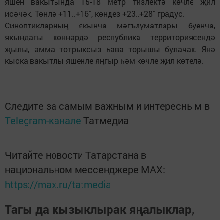
яшен вакытында 15-18 метр тизлектә көчле җил
исәчәк. Төнлә +11..+16˚, көндез +23..+28˚ градус.
Синоптикларның якынча мәгълүматлары буенча,
якындагы көннәрдә республика территориясендә
җылы, әмма тотрыксыз һава торышы булачак. Янә
кыска вакытлы яшенле яңгыр һәм көчле җил көтелә.
Следите за самым важным и интересным в
Telegram-канале
Татмедиа
Читайте новости Татарстана в
национальном мессенджере MАХ:
https://max.ru/tatmedia
Тагы да кызыклырак яңалыклар,