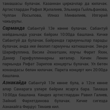
тамашасы булачак. Казаннан циркачлар да киләчәк.
Артистлардан Рафил Җәләлиев, Эльмира Гыйльфанова,
Чулпан Йосыпова, Илназ Минвәлиев, Илгәрәй
чакырулы.
Сарманда
Сабантуй 13е көнне булачак. Сабантуй
мәйданында узачак бәйрәм 10:00да башлана. Кичке
Сабантуй да булачак. Бәйрәмдә гармунчылар парады
булачак, анда ике йөзләп гармунчы катнашачак. Зөһрә
Шәрифуллина, Вәсим Әхмәтшин, язучы Фәрит Яхин,
Дамир Гарифуллиннарны көтәләр. Кичен Ленин
паркында Рифат Зарипов концерты булачак. Ул бөтен
командасы белән киләчәк. Паркта концерт кич 20:00дә
башлана.
Азнакайда
Сабантуй 13е көнне була, ә 12се көнне
алар Самарага үзләре бәйрәм ясарга бара. Тамаша
10:00да башлана. Көндез артистлардан Равил Галиев,
Зәйнәб Фәрхетдинова булачак. Кичке сигездә
Азнакайга Фирдүс Тямаев кил.