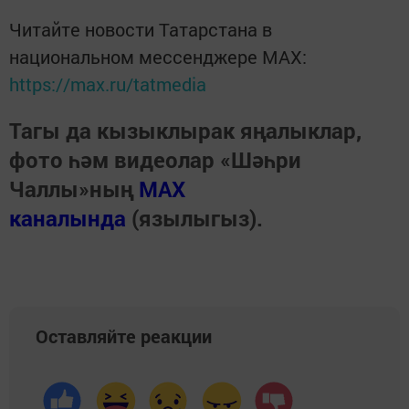
Читайте новости Татарстана в
национальном мессенджере MАХ:
https://max.ru/tatmedia
Тагы да кызыклырак яңалыклар,
фото һәм видеолар «Шәһри
Чаллы»ның
MAX
каналында
(язылыгыз).
Оставляйте реакции