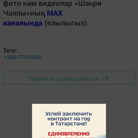
фото һәм видеолар «Шәһри
Чаллы»ның
MAX
каналында
(язылыгыз).
Теги:
ҺАВА ТОРЫШЫ
Перейти на страницу новости