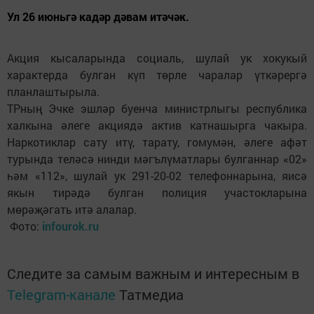
Ул 26 июньгә кадәр дәвам итәчәк.
Акция кысаларында социаль, шулай ук хокукый
характерда булган күп төрле чаралар үткәрергә
планлаштырыла.
ТРның Эчке эшләр буенча министрлыгы республика
халкына әлеге акциядә актив катнашырга чакыра.
Наркотиклар сату итү, тарату, гомумән, әлеге афәт
турында теләсә нинди мәгълүматлары булганнар «02»
һәм «112», шулай ук 291-20-02 телефоннарына, яисә
якын тирәдә булган полиция участокларына
мөрәҗәгать итә алалар.
Фото:
infourok.ru
Следите за самым важным и интересным в
Telegram-канале
Татмедиа