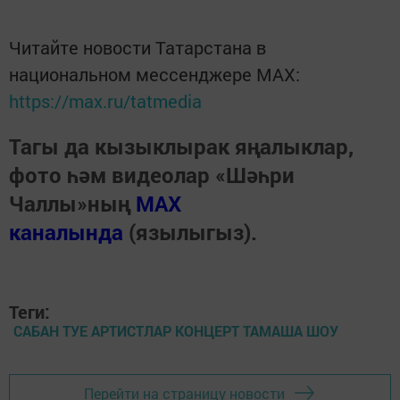
Читайте новости Татарстана в
национальном мессенджере MАХ:
https://max.ru/tatmedia
Тагы да кызыклырак яңалыклар,
фото һәм видеолар «Шәһри
Чаллы»ның
MAX
каналында
(язылыгыз).
Теги:
САБАН ТУЕ АРТИСТЛАР КОНЦЕРТ ТАМАША ШОУ
Перейти на страницу новости