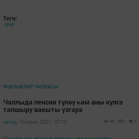
Теги:
ОЧУ
ЯҢАЛЫКЛАР ТАСМАСЫ
Чаллыда пенсия түләү һәм аны кулга
тапшыру вакыты үзгәрә
автор,
10 июнь 2021 - 07:10
890
0
0