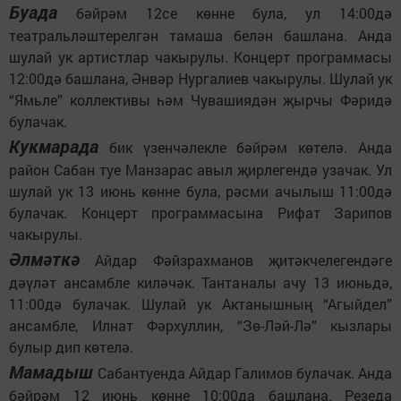
Буада
бәйрәм 12се көнне була, ул 14:00дә
театральләштерелгән тамаша белән башлана. Анда
шулай ук артистлар чакырулы. Концерт программасы
12:00дә башлана, Әнвәр Нургалиев чакырулы. Шулай ук
“Ямьле” коллективы һәм Чувашиядән җырчы Фәридә
булачак.
Кукмарада
бик үзенчәлекле бәйрәм көтелә. Анда
район Сабан туе Манзарас авыл җирлегендә узачак. Ул
шулай ук 13 июнь көнне була, рәсми ачылыш 11:00дә
булачак. Концерт программасына Рифат Зарипов
чакырулы.
Әлмәткә
Айдар Фәйзрахманов җитәкчелегендәге
дәүләт ансамбле киләчәк. Тантаналы ачу 13 июньдә,
11:00дә булачак. Шулай ук Актанышның “Агыйдел”
ансамбле, Илнат Фәрхуллин, “Зө-Ләй-Лә” кызлары
булыр дип көтелә.
Мамадыш
Сабантуенда Айдар Галимов булачак. Анда
бәйрәм 12 июнь көнне 10:00да башлана. Резеда