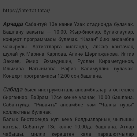
https://intertat.tatar/
Арчада
Сабантуй 13е көнне Үзәк стадионда булачак.
Башлану вакыты — 10:00. Җыр-биюләр, бүләкләүләр,
концерт программасы булачак. “Казан” бию ансамбле
чакырулы. Артистларга килгәндә, ИлСаф кайтачак,
шулай ук Марина Карпова, Алинә Шәрипҗанова, Илгиз
Зәкиев, Әмир Әхмәдишин, Руслан Кираметдинов,
Ильмира Нәгыймова, Рәфис Кәлимуллин булачак.
Концерт программасы 12:00 соң башлана.
Сабада
быел инструменталь ансамбльләргә өстенлек
биргәннәр. Бәйрәм 12се көнне узачак, 10:00 башлана.
Сабантуйда “Риваять” ансамбле һәм “Чаллы нуры”
коллективы булачак.
Балык Бистәсендә күп кенә йолдызларның чыгышы
көтелә. Сабантуй 13е көнне 10:00да башлана. Атлар
чабышы, милли көрәштән кала парашютчылар