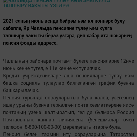
2021 елның июнь аенда бәйрәм һәм ял көннәре булу
сәбәпле, Яр Чаллыда пенсияне түләү һәм кулга
тапшыру вакыты бераз үзгәрә, дип хәбәр итә шәһәрнең
пенсия фонды идарәсе.
Чаллының районара почтамт бүлеге пенсияләрне 12нче
июнь көнне түгел, ә 11е көнне үк түлиячәк.
Кредит учреждениеләре аша пенсияләрне түләү һәм
башка социаль түләүләр билгеләнгән график буенча
башкарылачак.
Пенсия турында сорауларыгыз була калса, үзегезнең
яшәү урыны буенча теркәлгән почта хезмәткәренә яисә
почтаның үзенә шалтыратып, гел дә булмаса Россия
Почтасының кайнар линиясенә (белешмәләр өчен
телефон: 8-800-100-00-00) мөрәҗәгать итәргә була.
Пенсия белән тәэмин итү сорауларына Татарстан