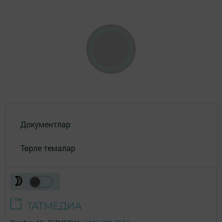
Документлар
Төрле темалар