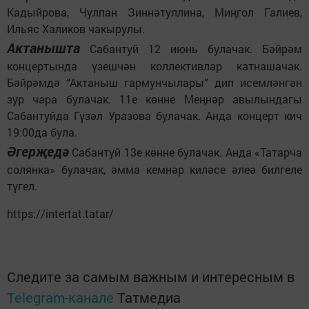
Кадыйрова, Чулпан Зиннәтуллина, Миңгол Галиев,
Ильяс Халиков чакырулы.
Актанышта
Сабантуй 12 июнь булачак. Бәйрәм
концертында үзешчән коллективлар катнашачак.
Бәйрәмдә “Актаныш гармунчылары” дип исемләнгән
зур чара булачак. 11е көнне Меңнәр авылындагы
Сабантуйда Гүзәл Уразова булачак. Анда концерт кич
19:00да була.
Әгерҗедә
Сабантуй 13е көнне булачак. Анда «Татарча
солянка» булачак, әмма кемнәр киләсе әлеә билгеле
түгел.
https://intertat.tatar/
Следите за самым важным и интересным в
Telegram-канале
Татмедиа