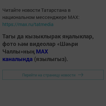
Читайте новости Татарстана в
национальном мессенджере MАХ:
https://max.ru/tatmedia
Тагы да кызыклырак яңалыклар,
фото һәм видеолар «Шәһри
Чаллы»ның
MAX
каналында
(язылыгыз).
Перейти на страницу новости