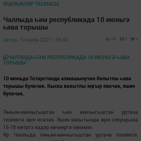
ЯҢАЛЫКЛАР ТАСМАСЫ
Чаллыда һәм республикада 10 июньгә
һава торышы
автор,
10 июнь 2021 - 06:40
785
0
0
10 июньдә Татарстанда алмашынучан болытлы һава
торышы булачак. Кыска вакытлы яңгыр явачак, яшен
булачак.
Төньяк-көнчыгыштан һәм көнчыгыштан уртача
тизлектә җил исәчәк. Яшен вакытында җил секундына
15-18 метрга кадәр көчәергә мөмкин.
Яр Чаллыда төньяк-көнчыгыштан уртача тизлектә,