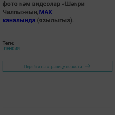
фото һәм видеолар «Шәһри
Чаллы»ның
MAX
каналында
(язылыгыз).
Теги:
ПЕНСИЯ
Перейти на страницу новости